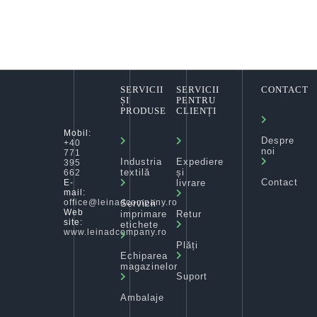
SERVICII
SERVICII
CONTACT
ȘI
PENTRU
PRODUSE
CLIENȚI
Mobil:
Despre
+40
noi
771
Industria
Expediere
395
textilă
și
662
Contact
livrare
E-
mail:
office@leinadcompany.ro
Servicii
Web
imprimare
Retur
site:
etichete
www.leinadcompany.ro
Plăți
Echiparea
magazinelor
Suport
Ambalaje