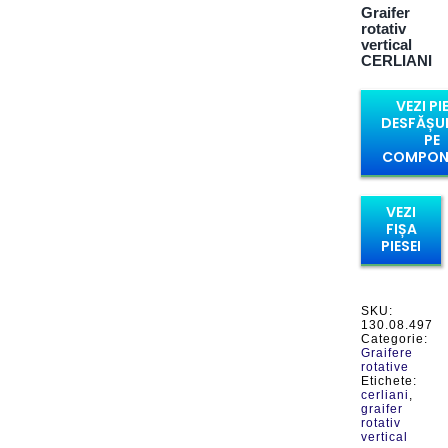
Graifer
rotativ
vertical
CERLIANI
VEZI PI
DESFĂȘU
PE
COMPON
VEZI
FIȘA
PIESEI
SKU:
130.08.497
Categorie:
Graifere
rotative
Etichete:
cerliani
,
graifer
rotativ
vertical