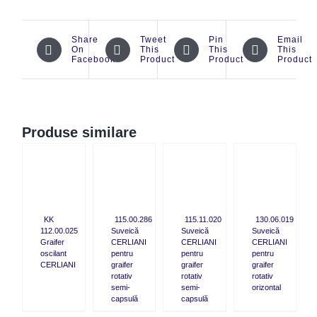
Share
Tweet
Pin
Email
On
This
This
This
Facebook
Product
Product
Product
Produse similare
CK
QUICK
QUICK
QUICK
W
VIEW
VIEW
VIEW
KK
115.00.286
115.11.020
130.06.019
112.00.025
Suveică
Suveică
Suveică
Graifer
CERLIANI
CERLIANI
CERLIANI
oscilant
pentru
pentru
pentru
CERLIANI
graifer
graifer
graifer
rotativ
rotativ
rotativ
semi-
semi-
orizontal
capsulă
capsulă