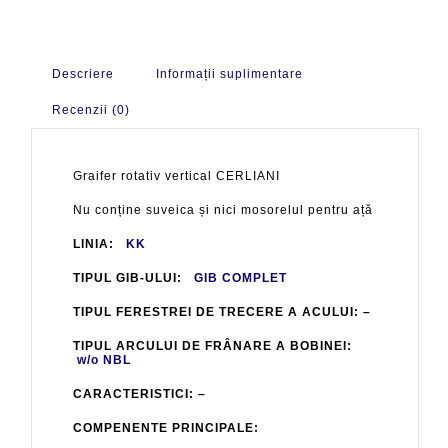
Descriere
Informații suplimentare
Recenzii (0)
Graifer rotativ vertical CERLIANI
Nu conține suveica și nici mosorelul pentru ață
LINIA:
KK
TIPUL GIB-ULUI:
GIB COMPLET
TIPUL FERESTREI DE TRECERE A ACULUI: –
TIPUL ARCULUI DE FRÂNARE A BOBINEI:
w/o NBL
CARACTERISTICI: –
COMPENENTE PRINCIPALE: