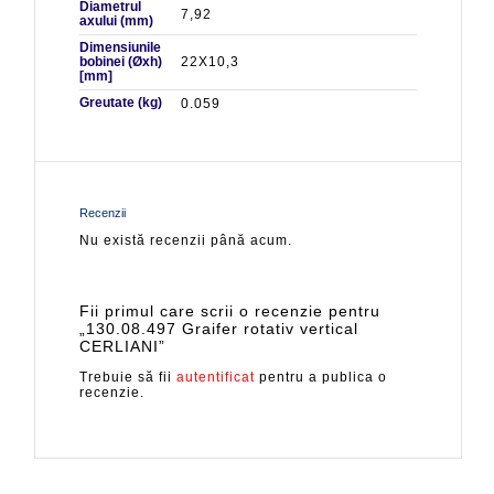
Diametrul
7,92
axului (mm)
Dimensiunile
bobinei (Øxh)
22X10,3
[mm]
Greutate (kg)
0.059
Recenzii
Nu există recenzii până acum.
Fii primul care scrii o recenzie pentru
„130.08.497 Graifer rotativ vertical
CERLIANI”
Trebuie să fii
autentificat
pentru a publica o
recenzie.