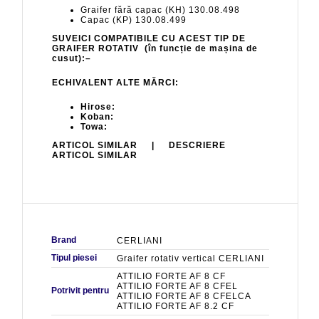
Graifer fără capac (KH) 130.08.498
Capac (KP) 130.08.499
SUVEICI COMPATIBILE CU ACEST TIP DE
GRAIFER ROTATIV (în funcție de mașina de
cusut):–
ECHIVALENT ALTE MĂRCI:
Hirose:
Koban:
Towa:
ARTICOL SIMILAR | DESCRIERE
ARTICOL SIMILAR
Brand
CERLIANI
Tipul piesei
Graifer rotativ vertical CERLIANI
ATTILIO FORTE AF 8 CF
ATTILIO FORTE AF 8 CFEL
Potrivit pentru
ATTILIO FORTE AF 8 CFELCA
ATTILIO FORTE AF 8.2 CF