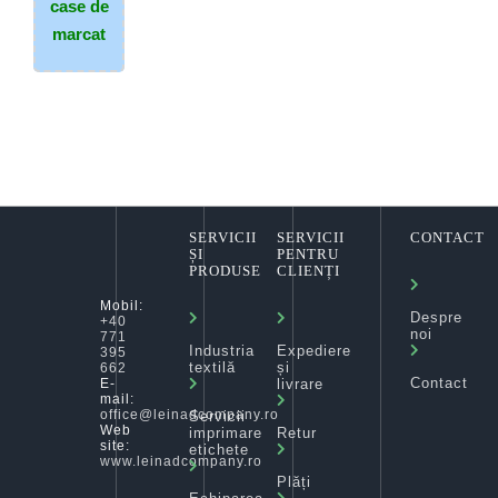
case de
marcat
SERVICII
SERVICII
CONTACT
ȘI
PENTRU
PRODUSE
CLIENȚI
Mobil:
Despre
+40
noi
771
Industria
Expediere
395
textilă
și
662
Contact
livrare
E-
mail:
office@leinadcompany.ro
Servicii
Web
imprimare
Retur
site:
etichete
www.leinadcompany.ro
Plăți