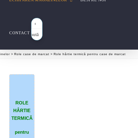
CONTACT
Caută
aici…
inelor
Role case de marcat
Role hârtie termică pentru case de marcat
ROLE
HÂRTIE
TERMICĂ
pentru