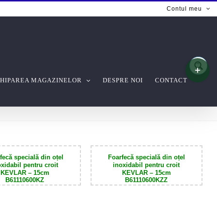
Contul meu
Toggle
Sliding
Bar
HIPAREA MAGAZINELOR
DESPRE NOI
CONTACT
Area
fecă specială din oțel
F
oarfecă specială din oțel
oxidabil pentru croit
inoxidabil pentru croit
KEVLAR
– 1
5cm
KEVLAR
– 1
5cm
B61110600KZ
B61110600KZZ