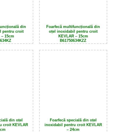
funcțională din
F
oarfecă multifuncțională din
l pentru croit
oțel inoxidabil pentru croit
– 1
5cm
KEVLAR
– 1
5cm
0634KZ
B61750634KZZ
ială din oțel
F
oarfecă specială din oțel
ru croit KEVLAR
inoxidabil pentru croit KEVLAR
4
cm
– 24
cm