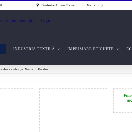
0 - 17.00
Drobeta-Turnu Severin Mehedinți
INDUSTRIA TEXTILĂ
IMPRIMARE ETICHETE
EC
arfeci colecția Seria 6 Kevlar
F
oar
in