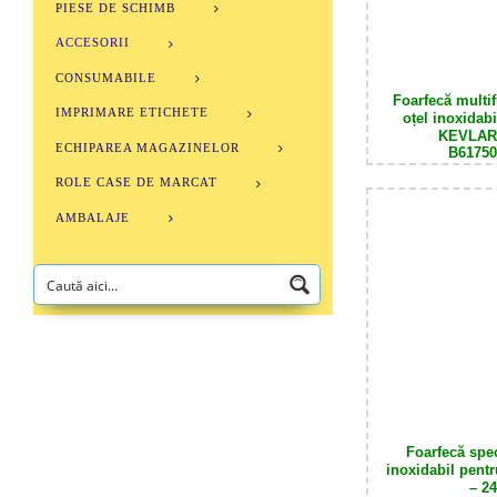
PIESE DE SCHIMB
ACCESORII
CONSUMABILE
F
oarfecă multi
IMPRIMARE ETICHETE
oțel inoxidabi
KEVLAR
ECHIPAREA MAGAZINELOR
B6175
ROLE CASE DE MARCAT
AMBALAJE
F
oarfecă spec
inoxidabil pent
– 2