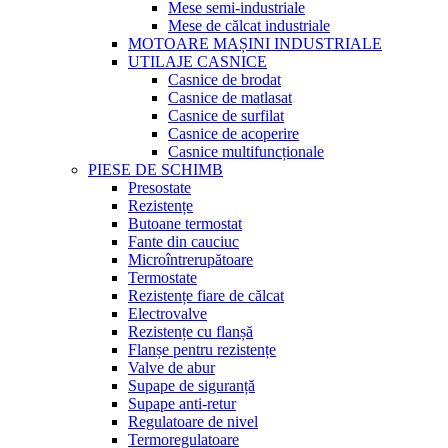
Mese semi-industriale
Mese de călcat industriale
MOTOARE MAȘINI INDUSTRIALE
UTILAJE CASNICE
Casnice de brodat
Casnice de matlasat
Casnice de surfilat
Casnice de acoperire
Casnice multifuncționale
PIESE DE SCHIMB
Presostate
Rezistențe
Butoane termostat
Fante din cauciuc
Microîntrerupătoare
Termostate
Rezistențe fiare de călcat
Electrovalve
Rezistențe cu flanșă
Flanșe pentru rezistențe
Valve de abur
Supape de siguranță
Supape anti-retur
Regulatoare de nivel
Termoregulatoare