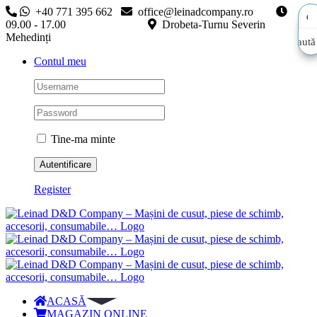
Skip
+40 771 395 662
office@leinadcompany.ro
to
09.00 - 17.00
Drobeta-Turnu Severin
content
Mehedinți
Caută
Caută
Contul meu
aici…
aici…
Tine-ma minte
Register
ACASĂ
MAGAZIN ONLINE