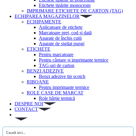
Etichete tipărite monocrom
IMPRIMARE ETICHETE DE CARTON (TAG)
ECHIPAREA MAGAZINELOR
ECHIPAMENTE
Aplicatoare de etichete
Marcatoare preț, cod și dată
Aparate de închis cutii
Aparate de sigilat pungi
ETICHETE
Pentru marcatoare
Pentru cântare și imprimante termice
TAG-uri de carton
BENZI ADEZIVE
Benzi adezive tip scotch
RIBOANE
Pentru imprimante termice
ROLE CASE DE MARCAT
Role hârtie termică
DESPRE NOI
CONTACT