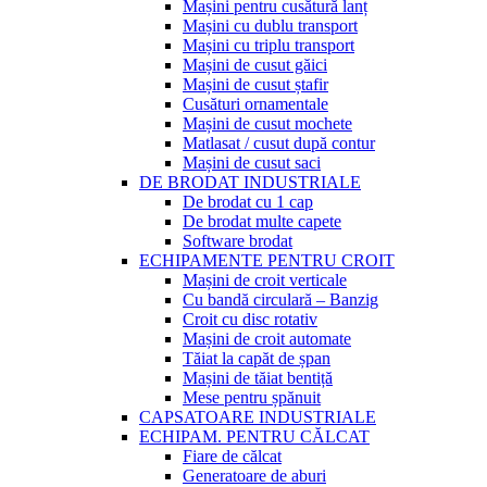
Mașini pentru cusătură lanț
Mașini cu dublu transport
Mașini cu triplu transport
Mașini de cusut găici
Mașini de cusut ștafir
Cusături ornamentale
Mașini de cusut mochete
Matlasat / cusut după contur
Mașini de cusut saci
DE BRODAT INDUSTRIALE
De brodat cu 1 cap
De brodat multe capete
Software brodat
ECHIPAMENTE PENTRU CROIT
Mașini de croit verticale
Cu bandă circulară – Banzig
Croit cu disc rotativ
Mașini de croit automate
Tăiat la capăt de șpan
Mașini de tăiat bentiță
Mese pentru șpănuit
CAPSATOARE INDUSTRIALE
ECHIPAM. PENTRU CĂLCAT
Fiare de călcat
Generatoare de aburi