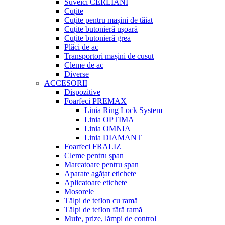
Suveici CERLIANI
Cuțite
Cuțite pentru mașini de tăiat
Cuțite butonieră ușoară
Cuțite butonieră grea
Plăci de ac
Transportori mașini de cusut
Cleme de ac
Diverse
ACCESORII
Dispozitive
Foarfeci PREMAX
Linia Ring Lock System
Linia OPTIMA
Linia OMNIA
Linia DIAMANT
Foarfeci FRALIZ
Cleme pentru șpan
Marcatoare pentru șpan
Aparate agățat etichete
Aplicatoare etichete
Mosorele
Tălpi de teflon cu ramă
Tălpi de teflon fără ramă
Mufe, prize, lămpi de control