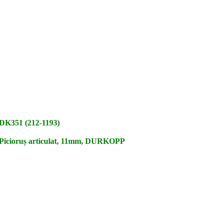
DK351 (212-1193)
Picioruș articulat, 11mm, DURKOPP