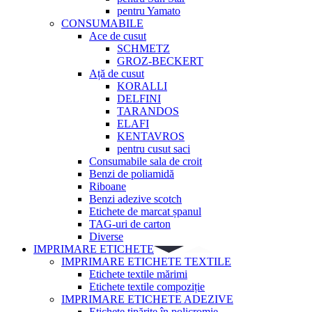
pentru Yamato
CONSUMABILE
Ace de cusut
SCHMETZ
GROZ-BECKERT
Ață de cusut
KORALLI
DELFINI
TARANDOS
ELAFI
KENTAVROS
pentru cusut saci
Consumabile sala de croit
Benzi de poliamidă
Riboane
Benzi adezive scotch
Etichete de marcat șpanul
TAG-uri de carton
Diverse
IMPRIMARE ETICHETE
IMPRIMARE ETICHETE TEXTILE
Etichete textile mărimi
Etichete textile compoziție
IMPRIMARE ETICHETE ADEZIVE
Etichete tipărite în policromie