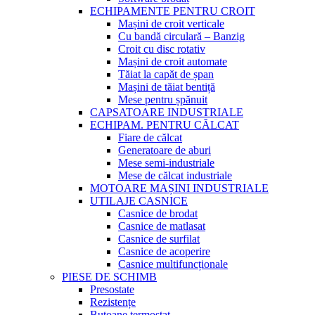
ECHIPAMENTE PENTRU CROIT
Mașini de croit verticale
Cu bandă circulară – Banzig
Croit cu disc rotativ
Mașini de croit automate
Tăiat la capăt de șpan
Mașini de tăiat bentiță
Mese pentru șpănuit
CAPSATOARE INDUSTRIALE
ECHIPAM. PENTRU CĂLCAT
Fiare de călcat
Generatoare de aburi
Mese semi-industriale
Mese de călcat industriale
MOTOARE MAȘINI INDUSTRIALE
UTILAJE CASNICE
Casnice de brodat
Casnice de matlasat
Casnice de surfilat
Casnice de acoperire
Casnice multifuncționale
PIESE DE SCHIMB
Presostate
Rezistențe
Butoane termostat