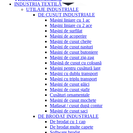
INDUSTRIA TEXTILĂ
UTILAJE INDUSTRIALE
DE CUSUT INDUSTRIALE
Mașini liniare cu 1 ac
Mașini liniare cu 2 ace
Mașini de surfilat
Mașini de acoperire
Mașini de cusut cheițe
Mașini de cusut nasturi
Masini de cusut butoniere
Mașini de cusut zig-zag
Mașină de cusut cu coloană
Mașini pentru cusătură lanț
Mașini cu dublu transport
Mașini cu triplu transport
Mașini de cusut găici
Mașini de cusut ștafir
Cusături ornamentale
Mașini de cusut mochete
Matlasat / cusut după contur
Mașini de cusut saci
DE BRODAT INDUSTRIALE
De brodat cu 1 cap
De brodat multe capete
Software brodat