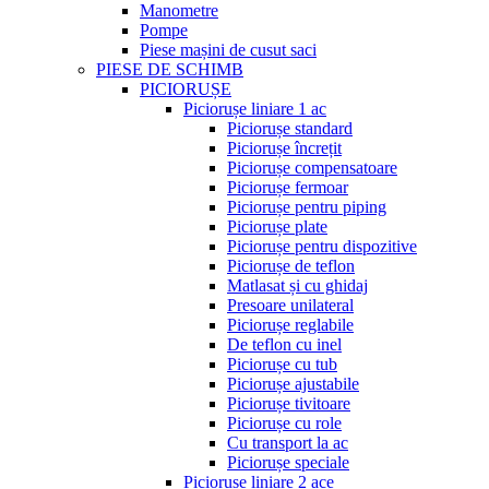
Manometre
Pompe
Piese mașini de cusut saci
PIESE DE SCHIMB
PICIORUȘE
Piciorușe liniare 1 ac
Piciorușe standard
Piciorușe încrețit
Piciorușe compensatoare
Piciorușe fermoar
Piciorușe pentru piping
Piciorușe plate
Piciorușe pentru dispozitive
Piciorușe de teflon
Matlasat și cu ghidaj
Presoare unilateral
Piciorușe reglabile
De teflon cu inel
Piciorușe cu tub
Piciorușe ajustabile
Piciorușe tivitoare
Piciorușe cu role
Cu transport la ac
Piciorușe speciale
Piciorușe liniare 2 ace