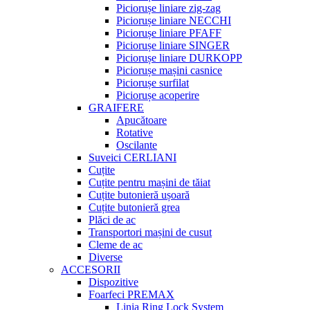
Piciorușe liniare zig-zag
Piciorușe liniare NECCHI
Piciorușe liniare PFAFF
Piciorușe liniare SINGER
Piciorușe liniare DURKOPP
Piciorușe mașini casnice
Piciorușe surfilat
Piciorușe acoperire
GRAIFERE
Apucătoare
Rotative
Oscilante
Suveici CERLIANI
Cuțite
Cuțite pentru mașini de tăiat
Cuțite butonieră ușoară
Cuțite butonieră grea
Plăci de ac
Transportori mașini de cusut
Cleme de ac
Diverse
ACCESORII
Dispozitive
Foarfeci PREMAX
Linia Ring Lock System