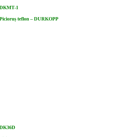
DKMT-1
Picioruș teflon – DURKOPP
DK36D