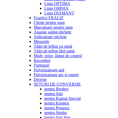
Linia OPTIMA
Linia OMNIA
Linia DIAMANT
Foarfeci FRALIZ
Cleme pentru șpan
Marcatoare pentru șpan
Aparate agățat etichete
Aplicatoare etichete
Mosorele
Tălpi de teflon cu ramă
Tălpi de teflon fără ramă
Mufe, prize, lămpi de control
Racorduri
Furtunuri
Pulverizatoare apă
Pulverizatoare aer și vapori
Diverse
SETURI DE CONVERSIE
pentru Brother
pentru Juki
pentru Kansai Special
pentru Kingtex
pentru Pegasus
pentru Siruba
pentru Sun Star