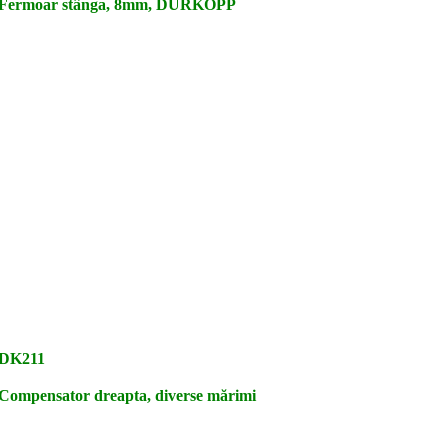
Fermoar stânga, 8mm, DURKOPP
DK211
Compensator dreapta, diverse mărimi