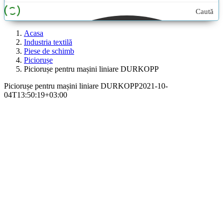
Caută
aici...
Acasa
Industria textilă
Piese de schimb
Piciorușe
Piciorușe pentru mașini liniare DURKOPP
Piciorușe pentru mașini liniare DURKOPP
2021-10-
04T13:50:19+03:00