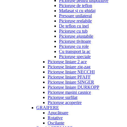
Piciorușe pentru dispozitive
Piciorușe de teflon
Matlasat și cu ghidaj
Presoare unilateral
Piciorușe reglabile
De teflon cu inel
Piciorușe cu tub
Piciorușe ajustabile
Piciorușe tivitoare
Piciorușe cu role
Cu transport la ac
Piciorușe speciale
Piciorușe liniare 2 ace
Piciorușe liniare zig-zag
Piciorușe liniare NECCHI
Piciorușe liniare PFAFF
Piciorușe liniare SINGER
Piciorușe liniare DURKOPP
Piciorușe mașini casnice
Piciorușe surfilat
Piciorușe acoperire
GRAIFERE
Apucătoare
Rotative
Oscilante