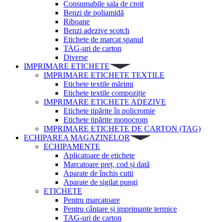
Consumabile sala de croit
Benzi de poliamidă
Riboane
Benzi adezive scotch
Etichete de marcat șpanul
TAG-uri de carton
Diverse
IMPRIMARE ETICHETE
IMPRIMARE ETICHETE TEXTILE
Etichete textile mărimi
Etichete textile compoziție
IMPRIMARE ETICHETE ADEZIVE
Etichete tipărite în policromie
Etichete tipărite monocrom
IMPRIMARE ETICHETE DE CARTON (TAG)
ECHIPAREA MAGAZINELOR
ECHIPAMENTE
Aplicatoare de etichete
Marcatoare preț, cod și dată
Aparate de închis cutii
Aparate de sigilat pungi
ETICHETE
Pentru marcatoare
Pentru cântare și imprimante termice
TAG-uri de carton