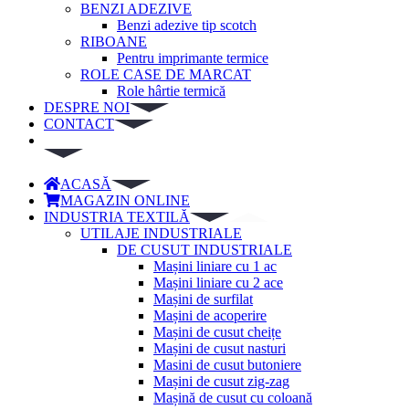
BENZI ADEZIVE
Benzi adezive tip scotch
RIBOANE
Pentru imprimante termice
ROLE CASE DE MARCAT
Role hârtie termică
DESPRE NOI
CONTACT
ACASĂ
MAGAZIN ONLINE
INDUSTRIA TEXTILĂ
UTILAJE INDUSTRIALE
DE CUSUT INDUSTRIALE
Mașini liniare cu 1 ac
Mașini liniare cu 2 ace
Mașini de surfilat
Mașini de acoperire
Mașini de cusut cheițe
Mașini de cusut nasturi
Masini de cusut butoniere
Mașini de cusut zig-zag
Mașină de cusut cu coloană