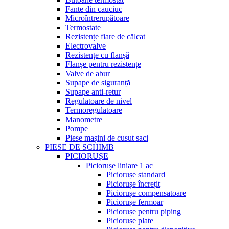
Fante din cauciuc
Microîntrerupătoare
Termostate
Rezistențe fiare de călcat
Electrovalve
Rezistențe cu flanșă
Flanșe pentru rezistențe
Valve de abur
Supape de siguranță
Supape anti-retur
Regulatoare de nivel
Termoregulatoare
Manometre
Pompe
Piese mașini de cusut saci
PIESE DE SCHIMB
PICIORUȘE
Piciorușe liniare 1 ac
Piciorușe standard
Piciorușe încrețit
Piciorușe compensatoare
Piciorușe fermoar
Piciorușe pentru piping
Piciorușe plate