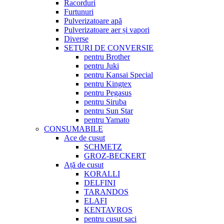
Racorduri
Furtunuri
Pulverizatoare apă
Pulverizatoare aer și vapori
Diverse
SETURI DE CONVERSIE
pentru Brother
pentru Juki
pentru Kansai Special
pentru Kingtex
pentru Pegasus
pentru Siruba
pentru Sun Star
pentru Yamato
CONSUMABILE
Ace de cusut
SCHMETZ
GROZ-BECKERT
Ață de cusut
KORALLI
DELFINI
TARANDOS
ELAFI
KENTAVROS
pentru cusut saci