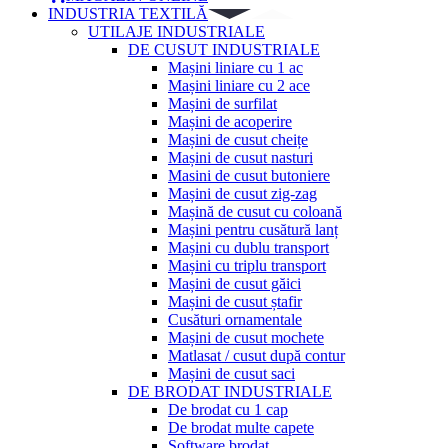
INDUSTRIA TEXTILĂ
UTILAJE INDUSTRIALE
DE CUSUT INDUSTRIALE
Mașini liniare cu 1 ac
Mașini liniare cu 2 ace
Mașini de surfilat
Mașini de acoperire
Mașini de cusut cheițe
Mașini de cusut nasturi
Masini de cusut butoniere
Mașini de cusut zig-zag
Mașină de cusut cu coloană
Mașini pentru cusătură lanț
Mașini cu dublu transport
Mașini cu triplu transport
Mașini de cusut găici
Mașini de cusut ștafir
Cusături ornamentale
Mașini de cusut mochete
Matlasat / cusut după contur
Mașini de cusut saci
DE BRODAT INDUSTRIALE
De brodat cu 1 cap
De brodat multe capete
Software brodat