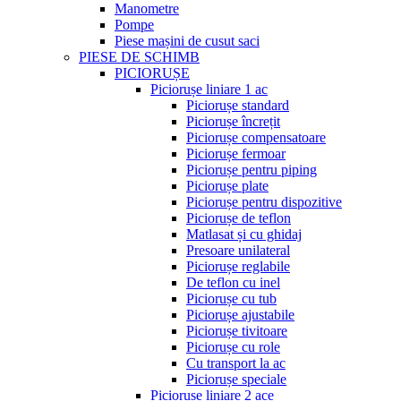
Manometre
Pompe
Piese mașini de cusut saci
PIESE DE SCHIMB
PICIORUȘE
Piciorușe liniare 1 ac
Piciorușe standard
Piciorușe încrețit
Piciorușe compensatoare
Piciorușe fermoar
Piciorușe pentru piping
Piciorușe plate
Piciorușe pentru dispozitive
Piciorușe de teflon
Matlasat și cu ghidaj
Presoare unilateral
Piciorușe reglabile
De teflon cu inel
Piciorușe cu tub
Piciorușe ajustabile
Piciorușe tivitoare
Piciorușe cu role
Cu transport la ac
Piciorușe speciale
Piciorușe liniare 2 ace