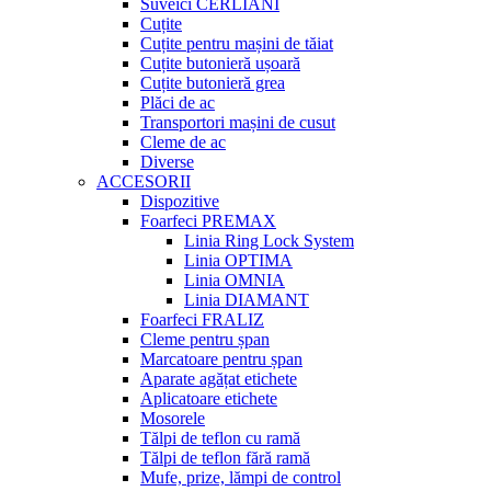
Suveici CERLIANI
Cuțite
Cuțite pentru mașini de tăiat
Cuțite butonieră ușoară
Cuțite butonieră grea
Plăci de ac
Transportori mașini de cusut
Cleme de ac
Diverse
ACCESORII
Dispozitive
Foarfeci PREMAX
Linia Ring Lock System
Linia OPTIMA
Linia OMNIA
Linia DIAMANT
Foarfeci FRALIZ
Cleme pentru șpan
Marcatoare pentru șpan
Aparate agățat etichete
Aplicatoare etichete
Mosorele
Tălpi de teflon cu ramă
Tălpi de teflon fără ramă
Mufe, prize, lămpi de control