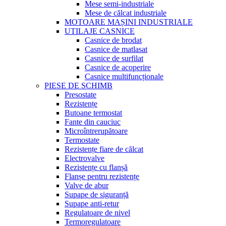
Mese semi-industriale
Mese de călcat industriale
MOTOARE MAȘINI INDUSTRIALE
UTILAJE CASNICE
Casnice de brodat
Casnice de matlasat
Casnice de surfilat
Casnice de acoperire
Casnice multifuncționale
PIESE DE SCHIMB
Presostate
Rezistențe
Butoane termostat
Fante din cauciuc
Microîntrerupătoare
Termostate
Rezistențe fiare de călcat
Electrovalve
Rezistențe cu flanșă
Flanșe pentru rezistențe
Valve de abur
Supape de siguranță
Supape anti-retur
Regulatoare de nivel
Termoregulatoare