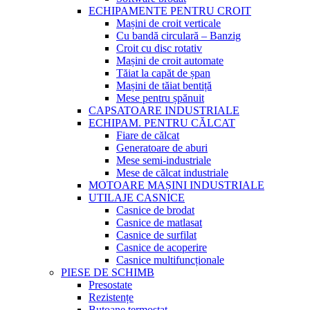
ECHIPAMENTE PENTRU CROIT
Mașini de croit verticale
Cu bandă circulară – Banzig
Croit cu disc rotativ
Mașini de croit automate
Tăiat la capăt de șpan
Mașini de tăiat bentiță
Mese pentru șpănuit
CAPSATOARE INDUSTRIALE
ECHIPAM. PENTRU CĂLCAT
Fiare de călcat
Generatoare de aburi
Mese semi-industriale
Mese de călcat industriale
MOTOARE MAȘINI INDUSTRIALE
UTILAJE CASNICE
Casnice de brodat
Casnice de matlasat
Casnice de surfilat
Casnice de acoperire
Casnice multifuncționale
PIESE DE SCHIMB
Presostate
Rezistențe
Butoane termostat