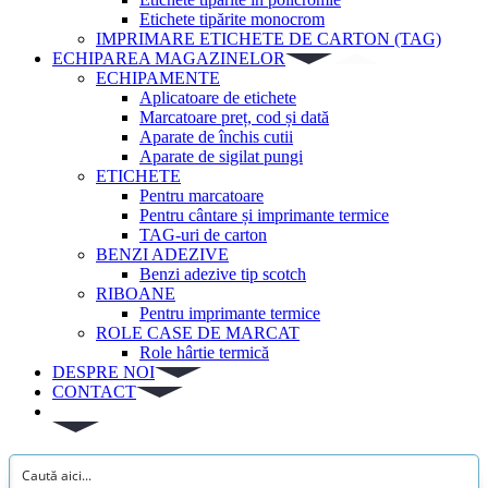
Etichete tipărite monocrom
IMPRIMARE ETICHETE DE CARTON (TAG)
ECHIPAREA MAGAZINELOR
ECHIPAMENTE
Aplicatoare de etichete
Marcatoare preț, cod și dată
Aparate de închis cutii
Aparate de sigilat pungi
ETICHETE
Pentru marcatoare
Pentru cântare și imprimante termice
TAG-uri de carton
BENZI ADEZIVE
Benzi adezive tip scotch
RIBOANE
Pentru imprimante termice
ROLE CASE DE MARCAT
Role hârtie termică
DESPRE NOI
CONTACT