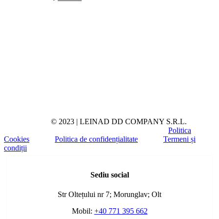
© 2023 | LEINAD DD COMPANY S.R.L.
Politica
Cookies
Politica de confidențialitate
Termeni și
condiții
Toggle
Sliding
Sediu social
Bar
Area
Str Oltețului nr 7; Morunglav; Olt
Mobil:
+40 771 395 662