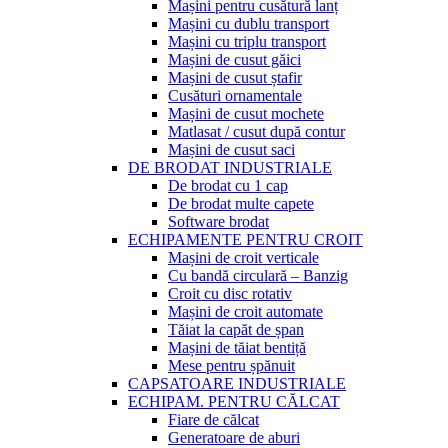
Mașini pentru cusătură lanț
Mașini cu dublu transport
Mașini cu triplu transport
Mașini de cusut găici
Mașini de cusut ștafir
Cusături ornamentale
Mașini de cusut mochete
Matlasat / cusut după contur
Mașini de cusut saci
DE BRODAT INDUSTRIALE
De brodat cu 1 cap
De brodat multe capete
Software brodat
ECHIPAMENTE PENTRU CROIT
Mașini de croit verticale
Cu bandă circulară – Banzig
Croit cu disc rotativ
Mașini de croit automate
Tăiat la capăt de șpan
Mașini de tăiat bentiță
Mese pentru șpănuit
CAPSATOARE INDUSTRIALE
ECHIPAM. PENTRU CĂLCAT
Fiare de călcat
Generatoare de aburi