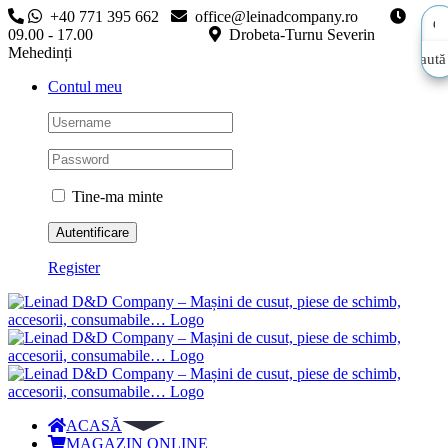
Skip
+40 771 395 662
office@leinadcompany.ro
to
09.00 - 17.00
Drobeta-Turnu Severin
content
Mehedinți
Caută
Caută
Contul meu
aici…
aici…
Tine-ma minte
Register
ACASĂ
MAGAZIN ONLINE