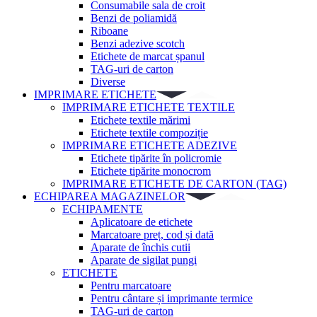
Consumabile sala de croit
Benzi de poliamidă
Riboane
Benzi adezive scotch
Etichete de marcat șpanul
TAG-uri de carton
Diverse
IMPRIMARE ETICHETE
IMPRIMARE ETICHETE TEXTILE
Etichete textile mărimi
Etichete textile compoziție
IMPRIMARE ETICHETE ADEZIVE
Etichete tipărite în policromie
Etichete tipărite monocrom
IMPRIMARE ETICHETE DE CARTON (TAG)
ECHIPAREA MAGAZINELOR
ECHIPAMENTE
Aplicatoare de etichete
Marcatoare preț, cod și dată
Aparate de închis cutii
Aparate de sigilat pungi
ETICHETE
Pentru marcatoare
Pentru cântare și imprimante termice
TAG-uri de carton