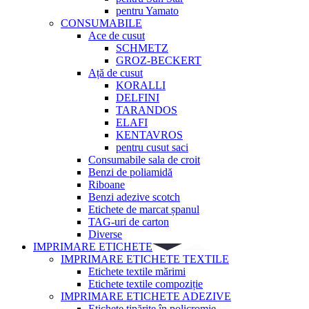
pentru Yamato
CONSUMABILE
Ace de cusut
SCHMETZ
GROZ-BECKERT
Ață de cusut
KORALLI
DELFINI
TARANDOS
ELAFI
KENTAVROS
pentru cusut saci
Consumabile sala de croit
Benzi de poliamidă
Riboane
Benzi adezive scotch
Etichete de marcat șpanul
TAG-uri de carton
Diverse
IMPRIMARE ETICHETE
IMPRIMARE ETICHETE TEXTILE
Etichete textile mărimi
Etichete textile compoziție
IMPRIMARE ETICHETE ADEZIVE
Etichete tipărite în policromie