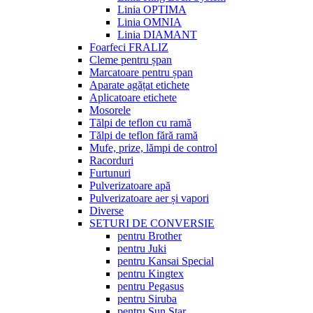
Linia OPTIMA
Linia OMNIA
Linia DIAMANT
Foarfeci FRALIZ
Cleme pentru șpan
Marcatoare pentru șpan
Aparate agățat etichete
Aplicatoare etichete
Mosorele
Tălpi de teflon cu ramă
Tălpi de teflon fără ramă
Mufe, prize, lămpi de control
Racorduri
Furtunuri
Pulverizatoare apă
Pulverizatoare aer și vapori
Diverse
SETURI DE CONVERSIE
pentru Brother
pentru Juki
pentru Kansai Special
pentru Kingtex
pentru Pegasus
pentru Siruba
pentru Sun Star