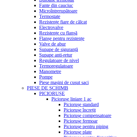
Fante din cauciuc
Microîntrerupătoare
Termostate
Rezistențe fiare de călcat
Electrovalve
Rezistențe cu flanșă
Flanșe pentru rezistențe
Valve de abur
Supape de siguranță
Supape anti-retur
Regulatoare de nivel
Termoregulatoare
Manometre
Pompe
Piese mașini de cusut saci
PIESE DE SCHIMB
PICIORUȘE
Piciorușe liniare 1 ac
Piciorușe standard
Piciorușe încrețit
Piciorușe compensatoare
Piciorușe fermoar
Piciorușe pentru piping
Piciorușe plate