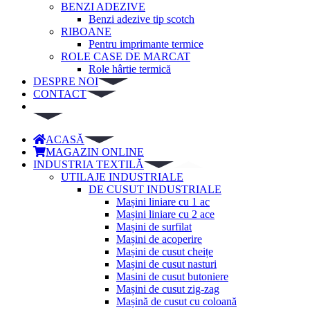
BENZI ADEZIVE
Benzi adezive tip scotch
RIBOANE
Pentru imprimante termice
ROLE CASE DE MARCAT
Role hârtie termică
DESPRE NOI
CONTACT
ACASĂ
MAGAZIN ONLINE
INDUSTRIA TEXTILĂ
UTILAJE INDUSTRIALE
DE CUSUT INDUSTRIALE
Mașini liniare cu 1 ac
Mașini liniare cu 2 ace
Mașini de surfilat
Mașini de acoperire
Mașini de cusut cheițe
Mașini de cusut nasturi
Masini de cusut butoniere
Mașini de cusut zig-zag
Mașină de cusut cu coloană