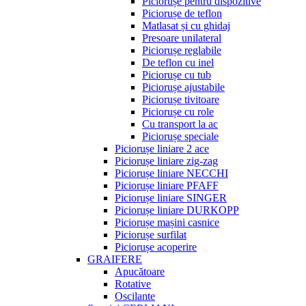
Piciorușe pentru dispozitive
Piciorușe de teflon
Matlasat și cu ghidaj
Presoare unilateral
Piciorușe reglabile
De teflon cu inel
Piciorușe cu tub
Piciorușe ajustabile
Piciorușe tivitoare
Piciorușe cu role
Cu transport la ac
Piciorușe speciale
Piciorușe liniare 2 ace
Piciorușe liniare zig-zag
Piciorușe liniare NECCHI
Piciorușe liniare PFAFF
Piciorușe liniare SINGER
Piciorușe liniare DURKOPP
Piciorușe mașini casnice
Piciorușe surfilat
Piciorușe acoperire
GRAIFERE
Apucătoare
Rotative
Oscilante