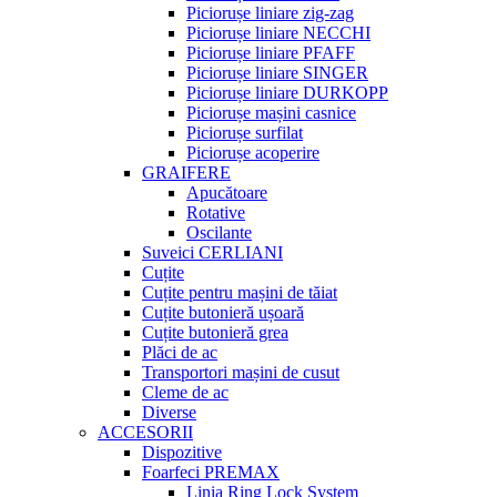
Piciorușe liniare zig-zag
Piciorușe liniare NECCHI
Piciorușe liniare PFAFF
Piciorușe liniare SINGER
Piciorușe liniare DURKOPP
Piciorușe mașini casnice
Piciorușe surfilat
Piciorușe acoperire
GRAIFERE
Apucătoare
Rotative
Oscilante
Suveici CERLIANI
Cuțite
Cuțite pentru mașini de tăiat
Cuțite butonieră ușoară
Cuțite butonieră grea
Plăci de ac
Transportori mașini de cusut
Cleme de ac
Diverse
ACCESORII
Dispozitive
Foarfeci PREMAX
Linia Ring Lock System