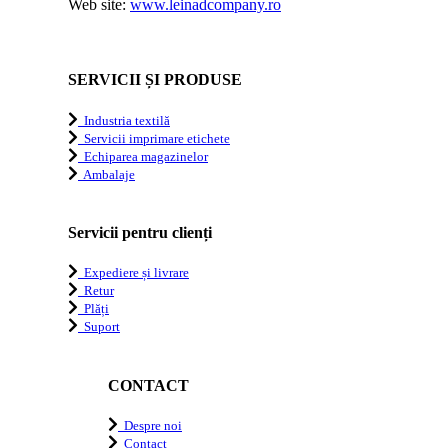
Web site:
www.leinadcompany.ro
SERVICII ȘI PRODUSE
Industria textilă
Servicii imprimare etichete
Echiparea magazinelor
Ambalaje
Servicii pentru clienți
Expediere și livrare
Retur
Plăți
Suport
CONTACT
Despre noi
Contact