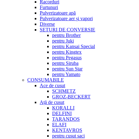
Racorduri
Furtunuri
Pulverizatoare apă
Pulverizatoare aer și vapori
Diverse
SETURI DE CONVERSIE
pentru Brother
pentru Juki
pentru Kansai Special
pentru Kingtex
pentru Pegasus
pentru Siruba
pentru Sun Star
pentru Yamato
CONSUMABILE
Ace de cusut
SCHMETZ
GROZ-BECKERT
Ață de cusut
KORALLI
DELFINI
TARANDOS
ELAFI
KENTAVROS
pentru cusut saci