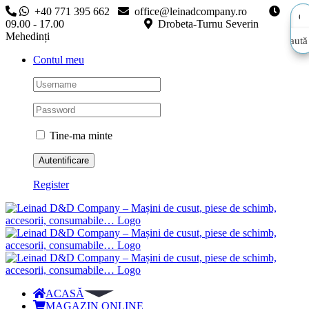
Skip
+40 771 395 662
office@leinadcompany.ro
to
09.00 - 17.00
Drobeta-Turnu Severin
content
Mehedinți
Caută
Caută
Contul meu
aici…
aici…
Tine-ma minte
Register
ACASĂ
MAGAZIN ONLINE