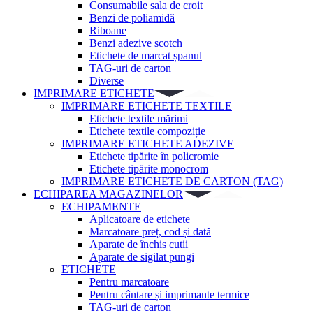
Consumabile sala de croit
Benzi de poliamidă
Riboane
Benzi adezive scotch
Etichete de marcat șpanul
TAG-uri de carton
Diverse
IMPRIMARE ETICHETE
IMPRIMARE ETICHETE TEXTILE
Etichete textile mărimi
Etichete textile compoziție
IMPRIMARE ETICHETE ADEZIVE
Etichete tipărite în policromie
Etichete tipărite monocrom
IMPRIMARE ETICHETE DE CARTON (TAG)
ECHIPAREA MAGAZINELOR
ECHIPAMENTE
Aplicatoare de etichete
Marcatoare preț, cod și dată
Aparate de închis cutii
Aparate de sigilat pungi
ETICHETE
Pentru marcatoare
Pentru cântare și imprimante termice
TAG-uri de carton