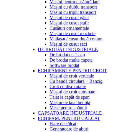
Mașini pentru cusătură lanț
Mașini cu dublu transport
Mașini cu triplu transport
Mașini de cusut găici
Mașini de cusut ștafir
Cusături ornamentale
Mașini de cusut mochete
Matlasat / cusut după contur
Mașini de cusut saci
DE BRODAT INDUSTRIALE
De brodat cu 1 cap
De brodat multe capete
Software brodat
ECHIPAMENTE PENTRU CROIT
Mașini de croit verticale
Cu bandă circulară – Banzig
Croit cu disc rotativ
Mașini de croit automate
Tăiat la capăt de șpan
Mașini de tăiat bentiță
Mese pentru șpănuit
CAPSATOARE INDUSTRIALE
ECHIPAM. PENTRU CĂLCAT
Fiare de călcat
Generatoare de aburi