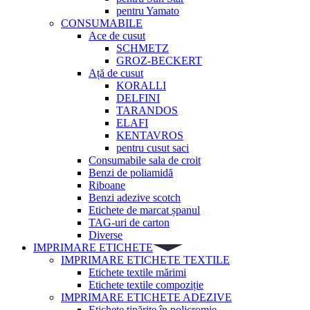
pentru Yamato
CONSUMABILE
Ace de cusut
SCHMETZ
GROZ-BECKERT
Ață de cusut
KORALLI
DELFINI
TARANDOS
ELAFI
KENTAVROS
pentru cusut saci
Consumabile sala de croit
Benzi de poliamidă
Riboane
Benzi adezive scotch
Etichete de marcat șpanul
TAG-uri de carton
Diverse
IMPRIMARE ETICHETE
IMPRIMARE ETICHETE TEXTILE
Etichete textile mărimi
Etichete textile compoziție
IMPRIMARE ETICHETE ADEZIVE
Etichete tipărite în policromie