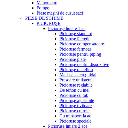
Manometre
Pompe
Piese mașini de cusut saci
PIESE DE SCHIMB
PICIORUȘE
Piciorușe liniare 1 ac
Piciorușe standard
Piciorușe încrețit
Piciorușe compensatoare
Piciorușe fermoar
Piciorușe pentru piping
Piciorușe plate
Piciorușe pentru dispozitive
Piciorușe de teflon
Matlasat și cu ghidaj
Presoare unilateral
Piciorușe reglabile
De teflon cu inel
Piciorușe cu tub
Piciorușe ajustabile
Piciorușe tivitoare
Piciorușe cu role
Cu transport la ac
Piciorușe speciale
Piciorușe liniare 2 ace