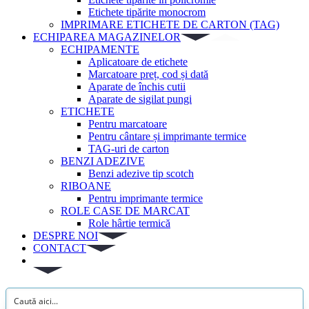
Etichete tipărite monocrom
IMPRIMARE ETICHETE DE CARTON (TAG)
ECHIPAREA MAGAZINELOR
ECHIPAMENTE
Aplicatoare de etichete
Marcatoare preț, cod și dată
Aparate de închis cutii
Aparate de sigilat pungi
ETICHETE
Pentru marcatoare
Pentru cântare și imprimante termice
TAG-uri de carton
BENZI ADEZIVE
Benzi adezive tip scotch
RIBOANE
Pentru imprimante termice
ROLE CASE DE MARCAT
Role hârtie termică
DESPRE NOI
CONTACT