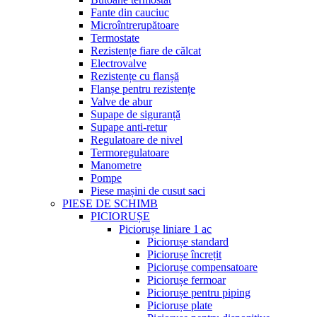
Fante din cauciuc
Microîntrerupătoare
Termostate
Rezistențe fiare de călcat
Electrovalve
Rezistențe cu flanșă
Flanșe pentru rezistențe
Valve de abur
Supape de siguranță
Supape anti-retur
Regulatoare de nivel
Termoregulatoare
Manometre
Pompe
Piese mașini de cusut saci
PIESE DE SCHIMB
PICIORUȘE
Piciorușe liniare 1 ac
Piciorușe standard
Piciorușe încrețit
Piciorușe compensatoare
Piciorușe fermoar
Piciorușe pentru piping
Piciorușe plate