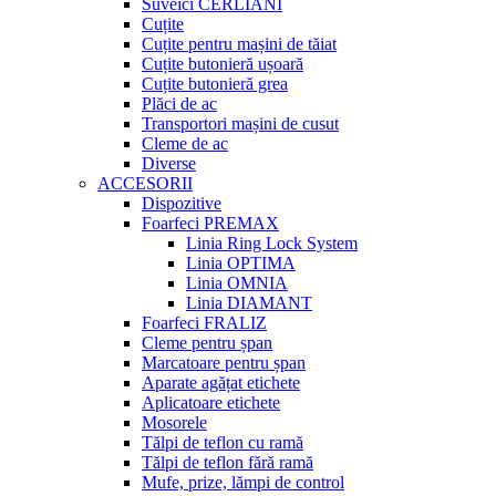
Suveici CERLIANI
Cuțite
Cuțite pentru mașini de tăiat
Cuțite butonieră ușoară
Cuțite butonieră grea
Plăci de ac
Transportori mașini de cusut
Cleme de ac
Diverse
ACCESORII
Dispozitive
Foarfeci PREMAX
Linia Ring Lock System
Linia OPTIMA
Linia OMNIA
Linia DIAMANT
Foarfeci FRALIZ
Cleme pentru șpan
Marcatoare pentru șpan
Aparate agățat etichete
Aplicatoare etichete
Mosorele
Tălpi de teflon cu ramă
Tălpi de teflon fără ramă
Mufe, prize, lămpi de control