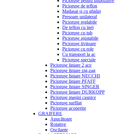
Piciorușe pentru dispozitive
Piciorușe de teflon
Matlasat și cu ghidaj
Presoare unilateral
Piciorușe reglabile
De teflon cu inel
Piciorușe cu tub
Piciorușe ajustabile
Piciorușe tivitoare
Piciorușe cu role
Cu transport la ac
Piciorușe speciale
Piciorușe liniare 2 ace
Piciorușe liniare zig-zag
Piciorușe liniare NECCHI
Piciorușe liniare PFAFF
Piciorușe liniare SINGER
Piciorușe liniare DURKOPP
Piciorușe mașini casnice
Piciorușe surfilat
Piciorușe acoperire
GRAIFERE
Apucătoare
Rotative
Oscilante