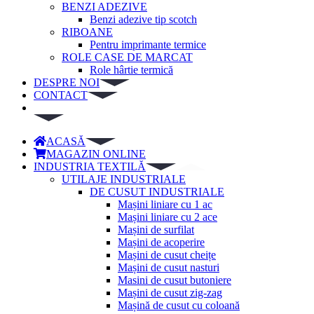
BENZI ADEZIVE
Benzi adezive tip scotch
RIBOANE
Pentru imprimante termice
ROLE CASE DE MARCAT
Role hârtie termică
DESPRE NOI
CONTACT
ACASĂ
MAGAZIN ONLINE
INDUSTRIA TEXTILĂ
UTILAJE INDUSTRIALE
DE CUSUT INDUSTRIALE
Mașini liniare cu 1 ac
Mașini liniare cu 2 ace
Mașini de surfilat
Mașini de acoperire
Mașini de cusut cheițe
Mașini de cusut nasturi
Masini de cusut butoniere
Mașini de cusut zig-zag
Mașină de cusut cu coloană