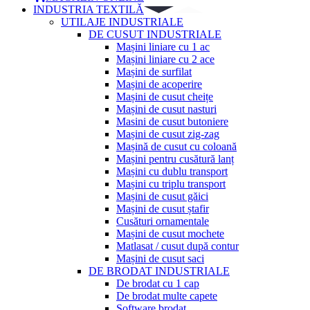
INDUSTRIA TEXTILĂ
UTILAJE INDUSTRIALE
DE CUSUT INDUSTRIALE
Mașini liniare cu 1 ac
Mașini liniare cu 2 ace
Mașini de surfilat
Mașini de acoperire
Mașini de cusut cheițe
Mașini de cusut nasturi
Masini de cusut butoniere
Mașini de cusut zig-zag
Mașină de cusut cu coloană
Mașini pentru cusătură lanț
Mașini cu dublu transport
Mașini cu triplu transport
Mașini de cusut găici
Mașini de cusut ștafir
Cusături ornamentale
Mașini de cusut mochete
Matlasat / cusut după contur
Mașini de cusut saci
DE BRODAT INDUSTRIALE
De brodat cu 1 cap
De brodat multe capete
Software brodat