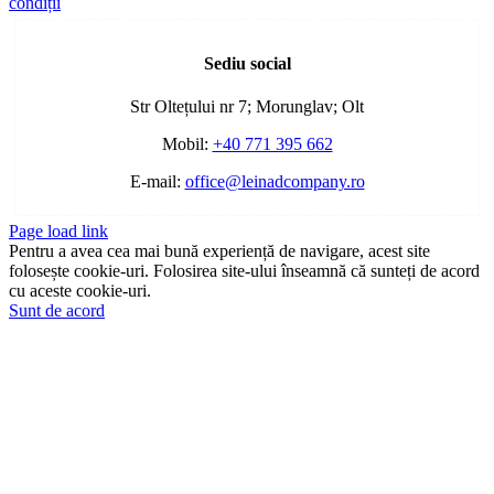
condiții
Toggle
Sliding
Sediu social
Bar
Area
Str Oltețului nr 7; Morunglav; Olt
Mobil:
+40 771 395 662
E-mail:
office@leinadcompany.ro
Page load link
Pentru a avea cea mai bună experiență de navigare, acest site
folosește cookie-uri. Folosirea site-ului înseamnă că sunteți de acord
cu aceste cookie-uri.
Sunt de acord
Go
to
Top