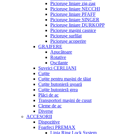
Piciorușe liniare zig-zag
Piciorușe liniare NECCHI
Piciorușe liniare PFAFF
Piciorușe liniare SINGER
Piciorușe liniare DURKOPP
Piciorușe mașini casnice
Piciorușe surfilat
Piciorușe acoperire
GRAIFERE
Apucătoare
Rotative
Oscilante
Suveici CERLIANI
Cuțite
Cuțite pentru mașini de tăiat
Cuțite butonieră ușoară
Cuțite butonieră grea
Plăci de ac
Transportori mașini de cusut
Cleme de ac
Diverse
ACCESORII
Dispozitive
Foarfeci PREMAX
Linia Ring Lock System