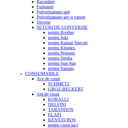
Racorduri
Furtunuri
Pulverizatoare apă
Pulverizatoare aer și vapori
Diverse
SETURI DE CONVERSIE
pentru Brother
pentru Juki
pentru Kansai Special
pentru Kingtex
pentru Pegasus
pentru Siruba
pentru Sun Star
pentru Yamato
CONSUMABILE
Ace de cusut
SCHMETZ
GROZ-BECKERT
Ață de cusut
KORALLI
DELFINI
TARANDOS
ELAFI
KENTAVROS
pentru cusut saci