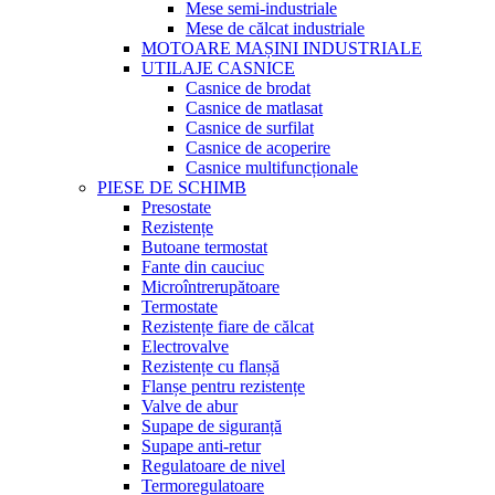
Mese semi-industriale
Mese de călcat industriale
MOTOARE MAȘINI INDUSTRIALE
UTILAJE CASNICE
Casnice de brodat
Casnice de matlasat
Casnice de surfilat
Casnice de acoperire
Casnice multifuncționale
PIESE DE SCHIMB
Presostate
Rezistențe
Butoane termostat
Fante din cauciuc
Microîntrerupătoare
Termostate
Rezistențe fiare de călcat
Electrovalve
Rezistențe cu flanșă
Flanșe pentru rezistențe
Valve de abur
Supape de siguranță
Supape anti-retur
Regulatoare de nivel
Termoregulatoare