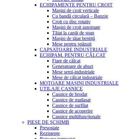
ECHIPAMENTE PENTRU CROIT
Mașini de croit verticale
Cu bandă circulară – Banzig
Croit cu disc rotativ
Mașini de croit automate
Tăiat la capăt de șpan
Mașini de tăiat bentiță
Mese pentru șpănuit
CAPSATOARE INDUSTRIALE
ECHIPAM. PENTRU CĂLCAT
Fiare de călcat
Generatoare de aburi
Mese semi-industriale
Mese de călcat industriale
MOTOARE MAȘINI INDUSTRIALE
UTILAJE CASNICE
Casnice de brodat
Casnice de matlasat
Casnice de surfilat
Casnice de acoperire
Casnice multifuncționale
PIESE DE SCHIMB
Presostate
Rezistențe
Butoane termostat