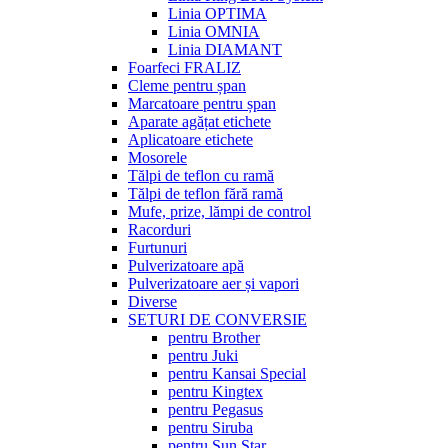
Linia OPTIMA
Linia OMNIA
Linia DIAMANT
Foarfeci FRALIZ
Cleme pentru șpan
Marcatoare pentru șpan
Aparate agățat etichete
Aplicatoare etichete
Mosorele
Tălpi de teflon cu ramă
Tălpi de teflon fără ramă
Mufe, prize, lămpi de control
Racorduri
Furtunuri
Pulverizatoare apă
Pulverizatoare aer și vapori
Diverse
SETURI DE CONVERSIE
pentru Brother
pentru Juki
pentru Kansai Special
pentru Kingtex
pentru Pegasus
pentru Siruba
pentru Sun Star