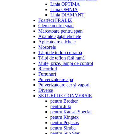
Linia OPTIMA
Linia OMNIA
Linia DIAMANT
Foarfeci FRALIZ
Cleme pentru șpan
Marcatoare pentru șpan
Aparate agățat etichete
Aplicatoare etichete
Mosorele
Tălpi de teflon cu ramă
Tălpi de teflon fără ramă
Mufe, prize, lămpi de control
Racorduri
Furtunuri
Pulverizatoare apă
Pulverizatoare aer și vapori
Diverse
SETURI DE CONVERSIE
pentru Brother
pentru Juki
pentru Kansai Special
pentru Kingtex
pentru Pegasus
pentru Siruba
pentru Sun Star