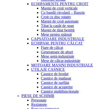
ECHIPAMENTE PENTRU CROIT
Mașini de croit verticale
Cu bandă circulară – Banzig
Croit cu disc rotativ
Mașini de croit automate
Tăiat la capăt de șpan
Mașini de tăiat bentiță
Mese pentru șpănuit
CAPSATOARE INDUSTRIALE
ECHIPAM. PENTRU CĂLCAT
Fiare de călcat
Generatoare de aburi
Mese semi-industriale
Mese de călcat industriale
MOTOARE MAȘINI INDUSTRIALE
UTILAJE CASNICE
Casnice de brodat
Casnice de matlasat
Casnice de surfilat
Casnice de acoperire
Casnice multifuncționale
PIESE DE SCHIMB
Presostate
Rezistențe
Butoane termostat