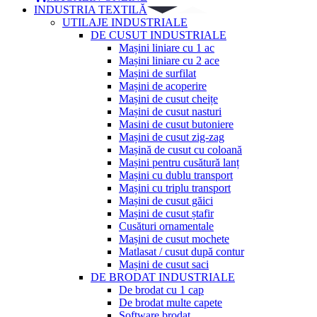
INDUSTRIA TEXTILĂ
UTILAJE INDUSTRIALE
DE CUSUT INDUSTRIALE
Mașini liniare cu 1 ac
Mașini liniare cu 2 ace
Mașini de surfilat
Mașini de acoperire
Mașini de cusut cheițe
Mașini de cusut nasturi
Masini de cusut butoniere
Mașini de cusut zig-zag
Mașină de cusut cu coloană
Mașini pentru cusătură lanț
Mașini cu dublu transport
Mașini cu triplu transport
Mașini de cusut găici
Mașini de cusut ștafir
Cusături ornamentale
Mașini de cusut mochete
Matlasat / cusut după contur
Mașini de cusut saci
DE BRODAT INDUSTRIALE
De brodat cu 1 cap
De brodat multe capete
Software brodat