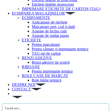
Etichete tipărite monocrom
IMPRIMARE ETICHETE DE CARTON (TAG)
ECHIPAREA MAGAZINELOR
ECHIPAMENTE
Aplicatoare de etichete
Marcatoare preț, cod și dată
Aparate de închis cutii
Aparate de sigilat pungi
ETICHETE
Pentru marcatoare
Pentru cântare și imprimante termice
TAG-uri de carton
BENZI ADEZIVE
Benzi adezive tip scotch
RIBOANE
Pentru imprimante termice
ROLE CASE DE MARCAT
Role hârtie termică
DESPRE NOI
CONTACT