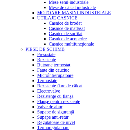
Mese semi-industriale
Mese de călcat industriale
MOTOARE MAȘINI INDUSTRIALE
UTILAJE CASNICE
Casnice de brodat
Casnice de matlasat
Casnice de surfilat
Casnice de acoperire
Casnice multifuncționale
PIESE DE SCHIMB
Presostate
Rezistențe
Butoane termostat
Fante din cauciuc
Microîntrerupătoare
Termostate
Rezistențe fiare de călcat
Electrovalve
Rezistențe cu flanșă
Flanșe pentru rezistențe
Valve de abur
Supape de siguranță
Supape anti-retur
Regulatoare de nivel
Termoregulatoare