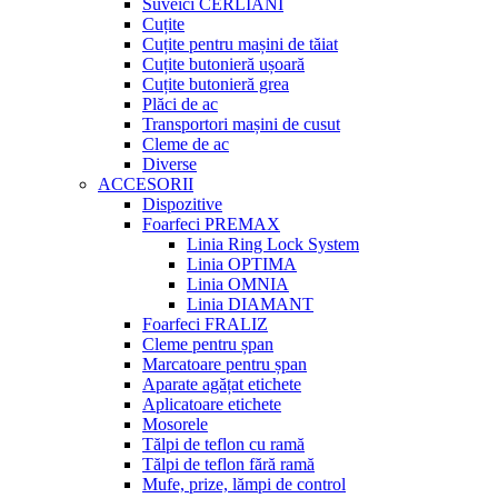
Suveici CERLIANI
Cuțite
Cuțite pentru mașini de tăiat
Cuțite butonieră ușoară
Cuțite butonieră grea
Plăci de ac
Transportori mașini de cusut
Cleme de ac
Diverse
ACCESORII
Dispozitive
Foarfeci PREMAX
Linia Ring Lock System
Linia OPTIMA
Linia OMNIA
Linia DIAMANT
Foarfeci FRALIZ
Cleme pentru șpan
Marcatoare pentru șpan
Aparate agățat etichete
Aplicatoare etichete
Mosorele
Tălpi de teflon cu ramă
Tălpi de teflon fără ramă
Mufe, prize, lămpi de control