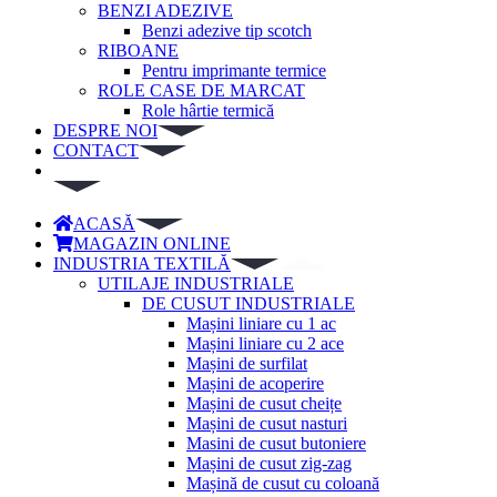
BENZI ADEZIVE
Benzi adezive tip scotch
RIBOANE
Pentru imprimante termice
ROLE CASE DE MARCAT
Role hârtie termică
DESPRE NOI
CONTACT
ACASĂ
MAGAZIN ONLINE
INDUSTRIA TEXTILĂ
UTILAJE INDUSTRIALE
DE CUSUT INDUSTRIALE
Mașini liniare cu 1 ac
Mașini liniare cu 2 ace
Mașini de surfilat
Mașini de acoperire
Mașini de cusut cheițe
Mașini de cusut nasturi
Masini de cusut butoniere
Mașini de cusut zig-zag
Mașină de cusut cu coloană