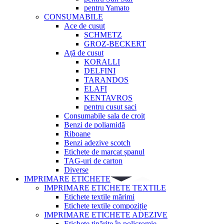
pentru Yamato
CONSUMABILE
Ace de cusut
SCHMETZ
GROZ-BECKERT
Ață de cusut
KORALLI
DELFINI
TARANDOS
ELAFI
KENTAVROS
pentru cusut saci
Consumabile sala de croit
Benzi de poliamidă
Riboane
Benzi adezive scotch
Etichete de marcat șpanul
TAG-uri de carton
Diverse
IMPRIMARE ETICHETE
IMPRIMARE ETICHETE TEXTILE
Etichete textile mărimi
Etichete textile compoziție
IMPRIMARE ETICHETE ADEZIVE
Etichete tipărite în policromie