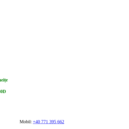
eițe
30D
Mobil:
+40 771 395 662