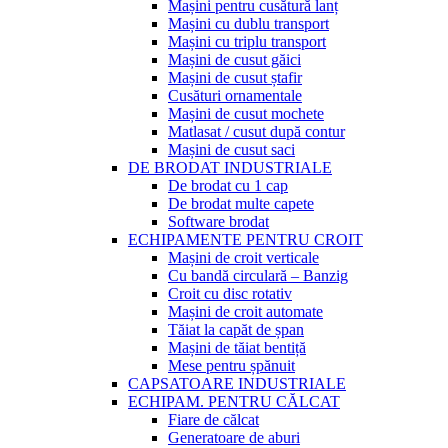
Mașini pentru cusătură lanț
Mașini cu dublu transport
Mașini cu triplu transport
Mașini de cusut găici
Mașini de cusut ștafir
Cusături ornamentale
Mașini de cusut mochete
Matlasat / cusut după contur
Mașini de cusut saci
DE BRODAT INDUSTRIALE
De brodat cu 1 cap
De brodat multe capete
Software brodat
ECHIPAMENTE PENTRU CROIT
Mașini de croit verticale
Cu bandă circulară – Banzig
Croit cu disc rotativ
Mașini de croit automate
Tăiat la capăt de șpan
Mașini de tăiat bentiță
Mese pentru șpănuit
CAPSATOARE INDUSTRIALE
ECHIPAM. PENTRU CĂLCAT
Fiare de călcat
Generatoare de aburi