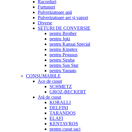
Racorduri
Furtunuri
Pulverizatoare apă
Pulverizatoare aer și vapori
Diverse
SETURI DE CONVERSIE
pentru Brother
pentru Juki
pentru Kansai Special
pentru Kingtex
pentru Pegasus
pentru Siruba
pentru Sun Star
pentru Yamato
CONSUMABILE
Ace de cusut
SCHMETZ
GROZ-BECKERT
Ață de cusut
KORALLI
DELFINI
TARANDOS
ELAFI
KENTAVROS
pentru cusut saci