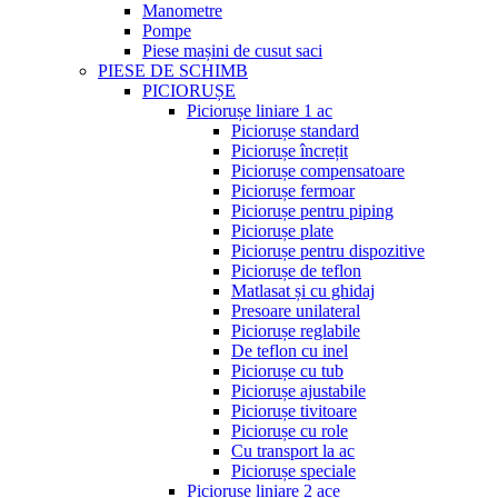
Manometre
Pompe
Piese mașini de cusut saci
PIESE DE SCHIMB
PICIORUȘE
Piciorușe liniare 1 ac
Piciorușe standard
Piciorușe încrețit
Piciorușe compensatoare
Piciorușe fermoar
Piciorușe pentru piping
Piciorușe plate
Piciorușe pentru dispozitive
Piciorușe de teflon
Matlasat și cu ghidaj
Presoare unilateral
Piciorușe reglabile
De teflon cu inel
Piciorușe cu tub
Piciorușe ajustabile
Piciorușe tivitoare
Piciorușe cu role
Cu transport la ac
Piciorușe speciale
Piciorușe liniare 2 ace