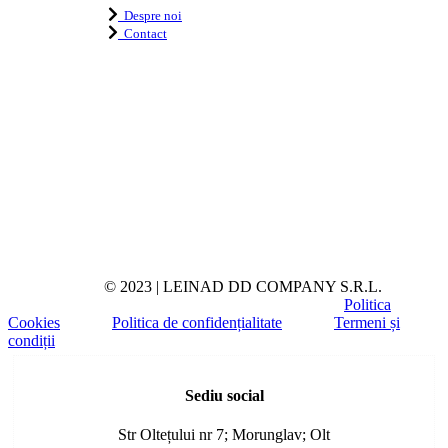
Despre noi
Contact
© 2023 | LEINAD DD COMPANY S.R.L.
Politica
Cookies
Politica de confidențialitate
Termeni și
condiții
Toggle
Sliding
Sediu social
Bar
Area
Str Oltețului nr 7; Morunglav; Olt