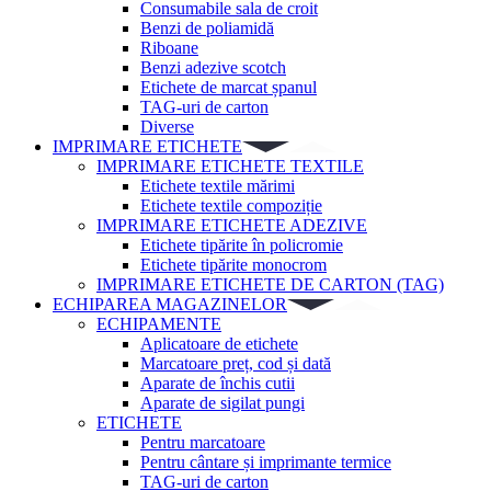
Consumabile sala de croit
Benzi de poliamidă
Riboane
Benzi adezive scotch
Etichete de marcat șpanul
TAG-uri de carton
Diverse
IMPRIMARE ETICHETE
IMPRIMARE ETICHETE TEXTILE
Etichete textile mărimi
Etichete textile compoziție
IMPRIMARE ETICHETE ADEZIVE
Etichete tipărite în policromie
Etichete tipărite monocrom
IMPRIMARE ETICHETE DE CARTON (TAG)
ECHIPAREA MAGAZINELOR
ECHIPAMENTE
Aplicatoare de etichete
Marcatoare preț, cod și dată
Aparate de închis cutii
Aparate de sigilat pungi
ETICHETE
Pentru marcatoare
Pentru cântare și imprimante termice
TAG-uri de carton