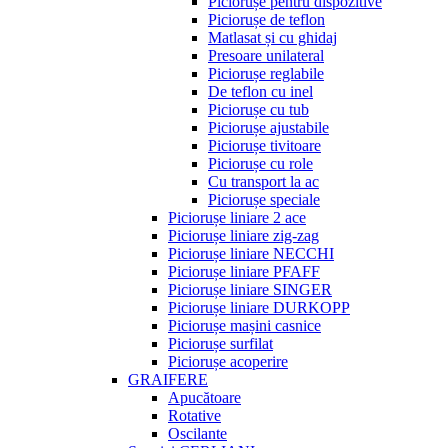
Piciorușe pentru dispozitive
Piciorușe de teflon
Matlasat și cu ghidaj
Presoare unilateral
Piciorușe reglabile
De teflon cu inel
Piciorușe cu tub
Piciorușe ajustabile
Piciorușe tivitoare
Piciorușe cu role
Cu transport la ac
Piciorușe speciale
Piciorușe liniare 2 ace
Piciorușe liniare zig-zag
Piciorușe liniare NECCHI
Piciorușe liniare PFAFF
Piciorușe liniare SINGER
Piciorușe liniare DURKOPP
Piciorușe mașini casnice
Piciorușe surfilat
Piciorușe acoperire
GRAIFERE
Apucătoare
Rotative
Oscilante