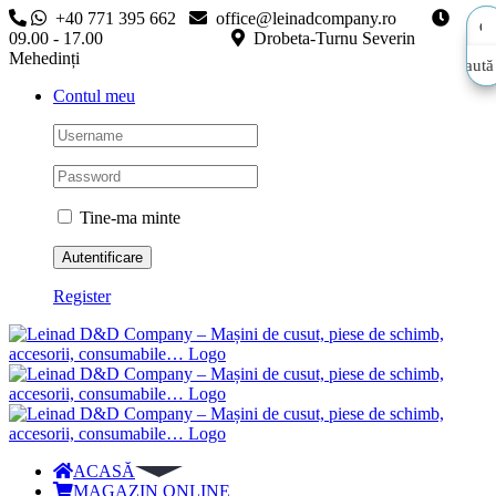
Skip
+40 771 395 662
office@leinadcompany.ro
to
09.00 - 17.00
Drobeta-Turnu Severin
content
Mehedinți
Caută
Caută
Contul meu
aici…
aici…
Tine-ma minte
Register
ACASĂ
MAGAZIN ONLINE