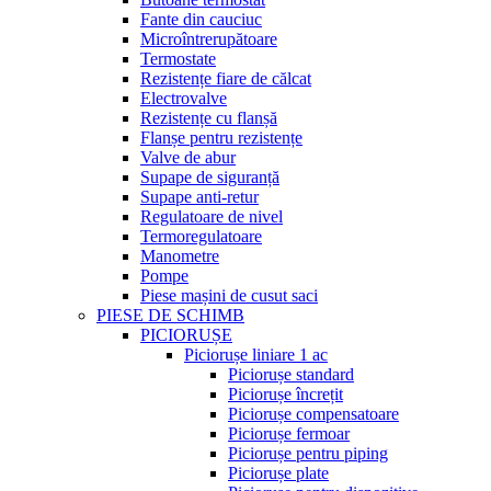
Fante din cauciuc
Microîntrerupătoare
Termostate
Rezistențe fiare de călcat
Electrovalve
Rezistențe cu flanșă
Flanșe pentru rezistențe
Valve de abur
Supape de siguranță
Supape anti-retur
Regulatoare de nivel
Termoregulatoare
Manometre
Pompe
Piese mașini de cusut saci
PIESE DE SCHIMB
PICIORUȘE
Piciorușe liniare 1 ac
Piciorușe standard
Piciorușe încrețit
Piciorușe compensatoare
Piciorușe fermoar
Piciorușe pentru piping
Piciorușe plate