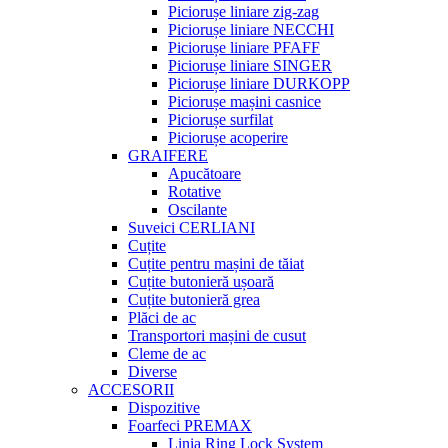
Piciorușe liniare zig-zag
Piciorușe liniare NECCHI
Piciorușe liniare PFAFF
Piciorușe liniare SINGER
Piciorușe liniare DURKOPP
Piciorușe mașini casnice
Piciorușe surfilat
Piciorușe acoperire
GRAIFERE
Apucătoare
Rotative
Oscilante
Suveici CERLIANI
Cuțite
Cuțite pentru mașini de tăiat
Cuțite butonieră ușoară
Cuțite butonieră grea
Plăci de ac
Transportori mașini de cusut
Cleme de ac
Diverse
ACCESORII
Dispozitive
Foarfeci PREMAX
Linia Ring Lock System