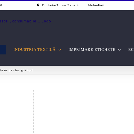
0 - 17.00
Drobeta-Turnu Severin Mehedinți
INDUSTRIA TEXTILĂ
IMPRIMARE ETICHETE
EC
Mese pentru șpănuit