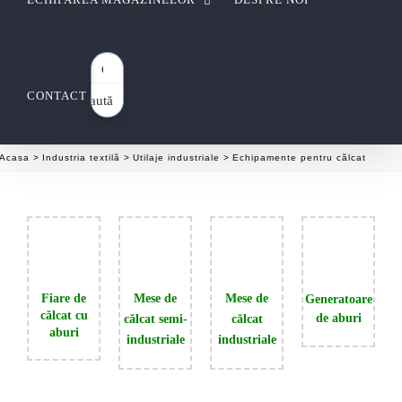
CONTACT
Caută
aici…
Acasa
Industria textilă
Utilaje industriale
Echipamente pentru călcat
Fiare de
Mese de
Mese de
Generatoare
călcat cu
de aburi
călcat semi-
călcat
aburi
industriale
industriale