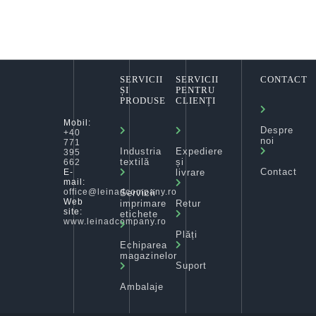
SERVICII
SERVICII
CONTACT
ȘI
PENTRU
PRODUSE
CLIENȚI
Mobil:
Despre
+40
noi
771
Industria
Expediere
395
textilă
și
662
Contact
livrare
E-
mail:
office@leinadcompany.ro
Servicii
Web
imprimare
Retur
site:
etichete
www.leinadcompany.ro
Plăți
Echiparea
magazinelor
Suport
Ambalaje