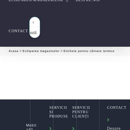
CONTACT
Caută
aici…
Acasa
Echiparea magazinelor
Etichete pentru cântare termice
SERVICII
SERVICII
CONTACT
ȘI
PENTRU
PRODUSE
CLIENȚI
Mobil:
Despre
+40