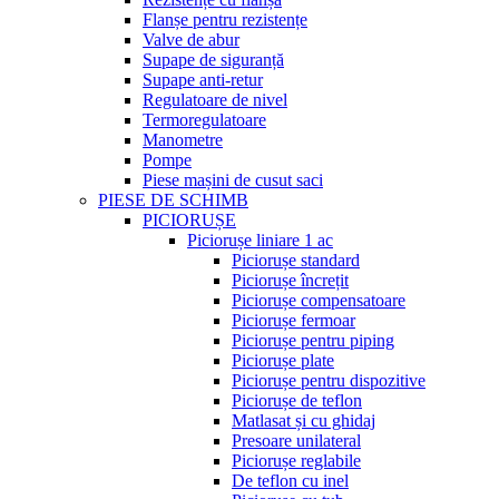
Flanșe pentru rezistențe
Valve de abur
Supape de siguranță
Supape anti-retur
Regulatoare de nivel
Termoregulatoare
Manometre
Pompe
Piese mașini de cusut saci
PIESE DE SCHIMB
PICIORUȘE
Piciorușe liniare 1 ac
Piciorușe standard
Piciorușe încrețit
Piciorușe compensatoare
Piciorușe fermoar
Piciorușe pentru piping
Piciorușe plate
Piciorușe pentru dispozitive
Piciorușe de teflon
Matlasat și cu ghidaj
Presoare unilateral
Piciorușe reglabile
De teflon cu inel