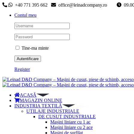
Skip
+40 771 395 662
office@leinadcompany.ro
09
to
Contul meu
content
Tine-ma minte
Register
ACASĂ
MAGAZIN ONLINE
INDUSTRIA TEXTILĂ
UTILAJE INDUSTRIALE
DE CUSUT INDUSTRIALE
Mașini liniare cu 1 ac
Mașini liniare cu 2 ace
Mașini de surfilat