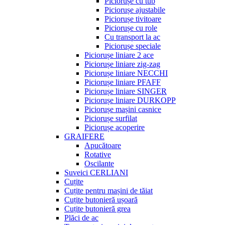
Piciorușe cu tub
Piciorușe ajustabile
Piciorușe tivitoare
Piciorușe cu role
Cu transport la ac
Piciorușe speciale
Piciorușe liniare 2 ace
Piciorușe liniare zig-zag
Piciorușe liniare NECCHI
Piciorușe liniare PFAFF
Piciorușe liniare SINGER
Piciorușe liniare DURKOPP
Piciorușe mașini casnice
Piciorușe surfilat
Piciorușe acoperire
GRAIFERE
Apucătoare
Rotative
Oscilante
Suveici CERLIANI
Cuțite
Cuțite pentru mașini de tăiat
Cuțite butonieră ușoară
Cuțite butonieră grea
Plăci de ac