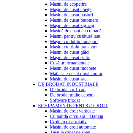
Mașini de acoperire
Mașini de cusut cheițe
Mașini de cusut nasturi
Masini de cusut butoniere
Mașini de cusut zig-zag
Mașină de cusut cu coloană
Mașini pentru cusătură lanț
Mașini cu dublu transport
Mașini cu triplu transport
Mașini de cusut găici
Mașini de cusut ștafir
Cusături ornamentale
Mașini de cusut mochete
Matlasat / cusut după contur
Mașini de cusut saci
DE BRODAT INDUSTRIALE
De brodat cu 1 cap
De brodat multe capete
Software brodat
ECHIPAMENTE PENTRU CROIT
Mașini de croit verticale
Cu bandă circulară – Banzig
Croit cu disc rotativ
Mașini de croit automate
Tăiat la capăt de șpan