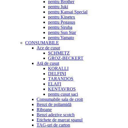
pentru Brother
pentru Juki
pentru Kansai Special
pentru Kingtex
pentru Pegasus
pentru Siruba
pentru Sun Star
pentru Yamato
CONSUMABILE
Ace de cusut
SCHMETZ
GROZ-BECKERT
Ață de cusut
KORALLI
DELFINI
TARANDOS
ELAFI
KENTAVROS
pentru cusut saci
Consumabile sala de croit
Benzi de poliamidă
Riboane
Benzi adezive scotch
Etichete de marcat șpanul
TAG-uri de carton