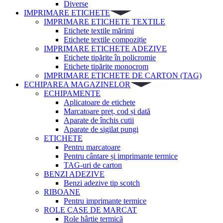
Diverse
IMPRIMARE ETICHETE
IMPRIMARE ETICHETE TEXTILE
Etichete textile mărimi
Etichete textile compoziție
IMPRIMARE ETICHETE ADEZIVE
Etichete tipărite în policromie
Etichete tipărite monocrom
IMPRIMARE ETICHETE DE CARTON (TAG)
ECHIPAREA MAGAZINELOR
ECHIPAMENTE
Aplicatoare de etichete
Marcatoare preț, cod și dată
Aparate de închis cutii
Aparate de sigilat pungi
ETICHETE
Pentru marcatoare
Pentru cântare și imprimante termice
TAG-uri de carton
BENZI ADEZIVE
Benzi adezive tip scotch
RIBOANE
Pentru imprimante termice
ROLE CASE DE MARCAT
Role hârtie termică