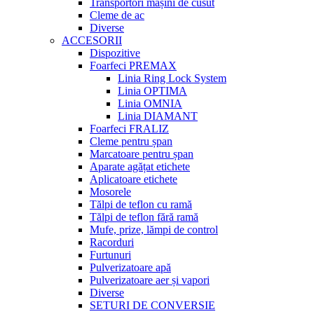
Transportori mașini de cusut
Cleme de ac
Diverse
ACCESORII
Dispozitive
Foarfeci PREMAX
Linia Ring Lock System
Linia OPTIMA
Linia OMNIA
Linia DIAMANT
Foarfeci FRALIZ
Cleme pentru șpan
Marcatoare pentru șpan
Aparate agățat etichete
Aplicatoare etichete
Mosorele
Tălpi de teflon cu ramă
Tălpi de teflon fără ramă
Mufe, prize, lămpi de control
Racorduri
Furtunuri
Pulverizatoare apă
Pulverizatoare aer și vapori
Diverse
SETURI DE CONVERSIE