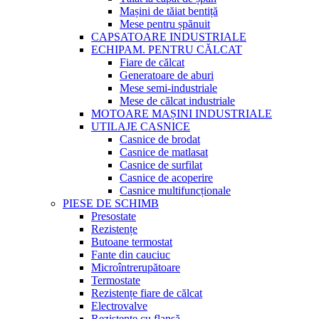
Mașini de tăiat bentiță
Mese pentru șpănuit
CAPSATOARE INDUSTRIALE
ECHIPAM. PENTRU CĂLCAT
Fiare de călcat
Generatoare de aburi
Mese semi-industriale
Mese de călcat industriale
MOTOARE MAȘINI INDUSTRIALE
UTILAJE CASNICE
Casnice de brodat
Casnice de matlasat
Casnice de surfilat
Casnice de acoperire
Casnice multifuncționale
PIESE DE SCHIMB
Presostate
Rezistențe
Butoane termostat
Fante din cauciuc
Microîntrerupătoare
Termostate
Rezistențe fiare de călcat
Electrovalve
Rezistențe cu flanșă