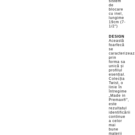
sistem
de
blocare
cu inel,
lungime
19cm (7-
1/2″)
DESIGN
Această
foarfecă
se
caracterizea
prin
forma sa
unică și
profilul
esențial.
Colecția
Twist, o
linie în
întregime
„Made in
Premax®”,
este
rezultatul
identificării
continue
a celor
mai
bune
materii