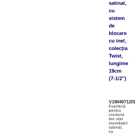
satinat,
cu
sistem
de
blocare
cu inel,
colecția
Twist,
lungime
19cm
(7-1/2″)
V19040712I
Foarfecă
pentru
croitorie
din oțel
inoxidabil
satinat,
cu