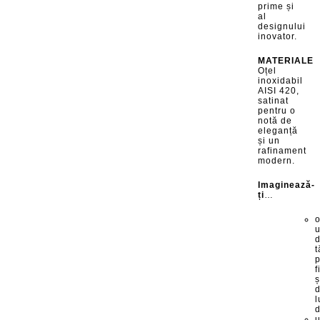
prime și
al
designului
inovator.
MATERIALE
Oțel
inoxidabil
AISI 420,
satinat
pentru o
notă de
eleganță
și un
rafinament
modern.
Imaginează-
ți
…
u
t
p
f
ș
d