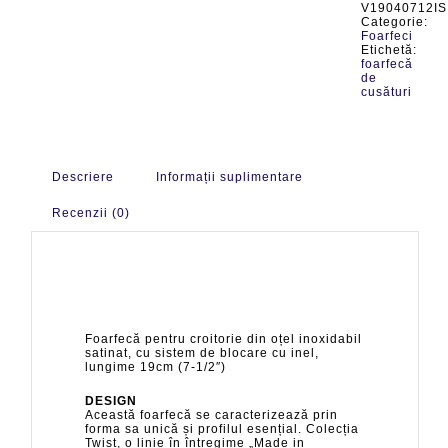
V19040712IS
Categorie:
Foarfeci
Etichetă:
foarfecă
de
cusături
Descriere
Informații suplimentare
Recenzii (0)
Foarfecă pentru croitorie din oțel inoxidabil
satinat, cu sistem de blocare cu inel,
lungime 19cm (7-1/2″)
DESIGN
Această foarfecă se caracterizează prin
forma sa unică și profilul esențial. Colecția
Twist, o linie în întregime „Made in