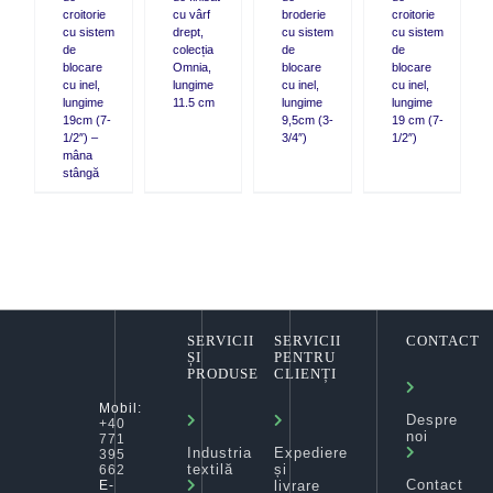
croitorie
cu vârf
broderie
croitorie
cu sistem
drept,
cu sistem
cu sistem
de
colecția
de
de
blocare
Omnia,
blocare
blocare
cu inel,
lungime
cu inel,
cu inel,
lungime
11.5 cm
lungime
lungime
19cm (7-
9,5cm (3-
19 cm (7-
1/2″) –
3/4″)
1/2″)
mâna
stângă
SERVICII
SERVICII
CONTACT
ȘI
PENTRU
PRODUSE
CLIENȚI
Mobil:
Despre
+40
noi
771
Industria
Expediere
395
textilă
și
662
Contact
livrare
E-