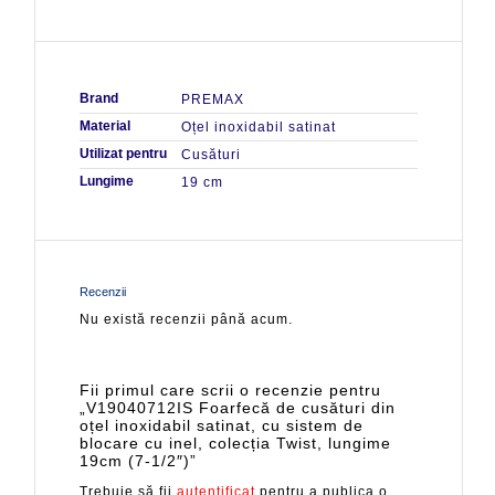
Brand
PREMAX
Material
Oțel inoxidabil satinat
Utilizat pentru
Cusături
Lungime
19 cm
Recenzii
Nu există recenzii până acum.
Fii primul care scrii o recenzie pentru
„V19040712IS Foarfecă de cusături din
oțel inoxidabil satinat, cu sistem de
blocare cu inel, colecția Twist, lungime
19cm (7-1/2″)”
Trebuie să fii
autentificat
pentru a publica o