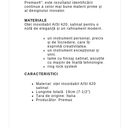
Premax®”, este rezultatul identificării
continue a celor mai bune materii prime și
al designului inovator.
MATERIALE
Oțel inoxidabil AISI 420, satinat pentru o
notă de eleganță și un rafinament modern.
un instrument personal, precis
și de încredere, care îți
exprimă creativitatea.
un instrument excepțional și
unic.
lame cu finisaj satinat, ascuțite
cu mașini de înaltă tehnologie.
ring lock system
CARACTERISTICI
Material: oțel inoxidabil AISI 420
satinat
Lungime totală: 19cm (7-1/2″)
Țara de origine: Italia
Producător: Premax