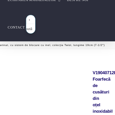
CONTACT
Caută
aici…
tinat, cu sistem de blocare cu inel, colecția Twist, lungime 19cm (7-1/2″)
V19040712
Foarfecă
de
cusături
din
oțel
inoxidabil