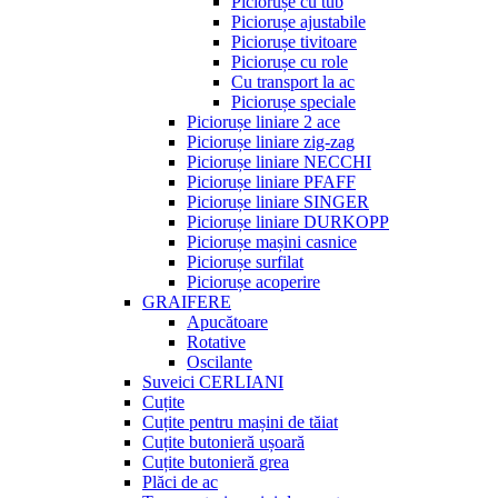
Piciorușe cu tub
Piciorușe ajustabile
Piciorușe tivitoare
Piciorușe cu role
Cu transport la ac
Piciorușe speciale
Piciorușe liniare 2 ace
Piciorușe liniare zig-zag
Piciorușe liniare NECCHI
Piciorușe liniare PFAFF
Piciorușe liniare SINGER
Piciorușe liniare DURKOPP
Piciorușe mașini casnice
Piciorușe surfilat
Piciorușe acoperire
GRAIFERE
Apucătoare
Rotative
Oscilante
Suveici CERLIANI
Cuțite
Cuțite pentru mașini de tăiat
Cuțite butonieră ușoară
Cuțite butonieră grea
Plăci de ac