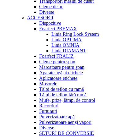
Transportori mașini de cusut
Cleme de ac
Diverse
ACCESORII
Dispozitive
Foarfeci PREMAX
Linia Ring Lock System
Linia OPTIMA
Linia OMNIA
Linia DIAMANT
Foarfeci FRALIZ
Cleme pentru șpan
Marcatoare pentru șpan
Aparate agățat etichete
Aplicatoare etichete
Mosorele
Tălpi de teflon cu ramă
Tălpi de teflon fără ramă
Mufe, prize, lămpi de control
Racorduri
Furtunuri
Pulverizatoare apă
Pulverizatoare aer și vapori
Diverse
SETURI DE CONVERSIE