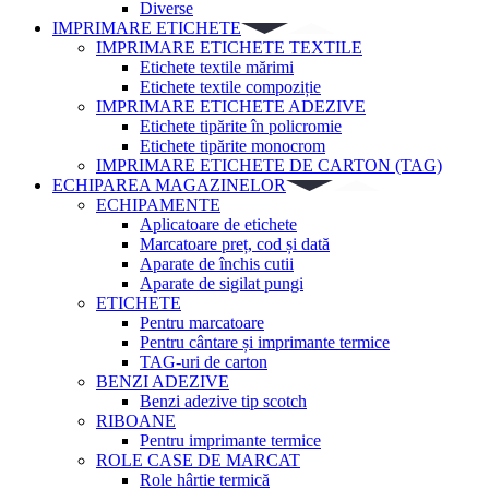
Diverse
IMPRIMARE ETICHETE
IMPRIMARE ETICHETE TEXTILE
Etichete textile mărimi
Etichete textile compoziție
IMPRIMARE ETICHETE ADEZIVE
Etichete tipărite în policromie
Etichete tipărite monocrom
IMPRIMARE ETICHETE DE CARTON (TAG)
ECHIPAREA MAGAZINELOR
ECHIPAMENTE
Aplicatoare de etichete
Marcatoare preț, cod și dată
Aparate de închis cutii
Aparate de sigilat pungi
ETICHETE
Pentru marcatoare
Pentru cântare și imprimante termice
TAG-uri de carton
BENZI ADEZIVE
Benzi adezive tip scotch
RIBOANE
Pentru imprimante termice
ROLE CASE DE MARCAT
Role hârtie termică