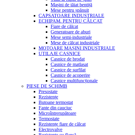
Mașini de tăiat bentiță
Mese pentru șpănuit
CAPSATOARE INDUSTRIALE
ECHIPAM. PENTRU CĂLCAT
Fiare de călcat
Generatoare de aburi
Mese semi-industriale
Mese de călcat industriale
MOTOARE MAȘINI INDUSTRIALE
UTILAJE CASNICE
Casnice de brodat
Casnice de matlasat
Casnice de surfilat
Casnice de acoperire
Casnice multifuncționale
PIESE DE SCHIMB
Presostate
Rezistențe
Butoane termostat
Fante din cauciuc
Microîntrerupătoare
Termostate
Rezistențe fiare de călcat
Electrovalve
Rezistențe cu flanșă