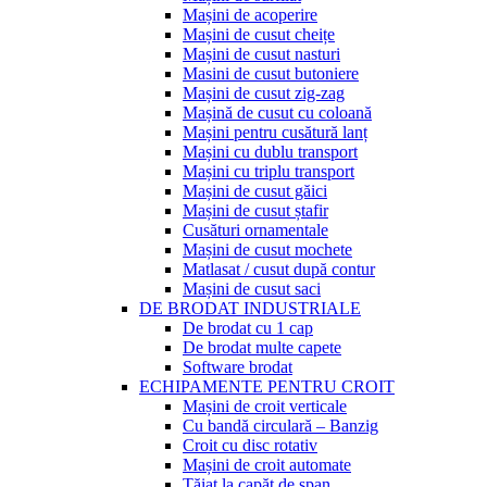
Mașini de acoperire
Mașini de cusut cheițe
Mașini de cusut nasturi
Masini de cusut butoniere
Mașini de cusut zig-zag
Mașină de cusut cu coloană
Mașini pentru cusătură lanț
Mașini cu dublu transport
Mașini cu triplu transport
Mașini de cusut găici
Mașini de cusut ștafir
Cusături ornamentale
Mașini de cusut mochete
Matlasat / cusut după contur
Mașini de cusut saci
DE BRODAT INDUSTRIALE
De brodat cu 1 cap
De brodat multe capete
Software brodat
ECHIPAMENTE PENTRU CROIT
Mașini de croit verticale
Cu bandă circulară – Banzig
Croit cu disc rotativ
Mașini de croit automate
Tăiat la capăt de șpan