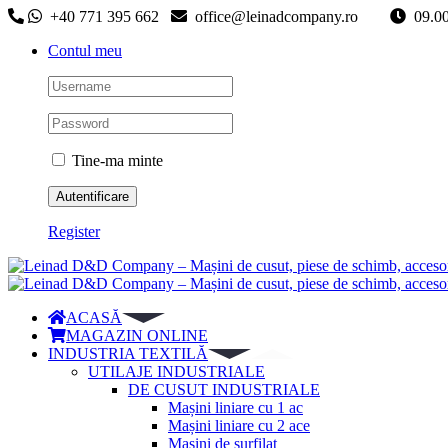
Skip
+40 771 395 662
office@leinadcompany.ro
09
to
Contul meu
content
Tine-ma minte
Register
ACASĂ
MAGAZIN ONLINE
INDUSTRIA TEXTILĂ
UTILAJE INDUSTRIALE
DE CUSUT INDUSTRIALE
Mașini liniare cu 1 ac
Mașini liniare cu 2 ace
Mașini de surfilat