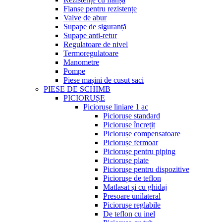
Flanșe pentru rezistențe
Valve de abur
Supape de siguranță
Supape anti-retur
Regulatoare de nivel
Termoregulatoare
Manometre
Pompe
Piese mașini de cusut saci
PIESE DE SCHIMB
PICIORUȘE
Piciorușe liniare 1 ac
Piciorușe standard
Piciorușe încrețit
Piciorușe compensatoare
Piciorușe fermoar
Piciorușe pentru piping
Piciorușe plate
Piciorușe pentru dispozitive
Piciorușe de teflon
Matlasat și cu ghidaj
Presoare unilateral
Piciorușe reglabile
De teflon cu inel