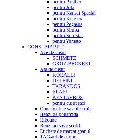
pentru Brother
pentru Juki
pentru Kansai Special
pentru Kingtex
pentru Pegasus
pentru Siruba
pentru Sun Star
pentru Yamato
CONSUMABILE
Ace de cusut
SCHMETZ
GROZ-BECKERT
Ață de cusut
KORALLI
DELFINI
TARANDOS
ELAFI
KENTAVROS
pentru cusut saci
Consumabile sala de croit
Benzi de poliamidă
Riboane
Benzi adezive scotch
Etichete de marcat șpanul
TAG-uri de carton