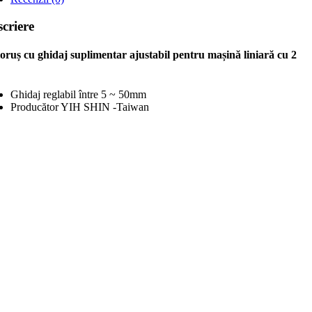
tru
ină
criere
ară
ioruș cu ghidaj suplimentar ajustabil pentru mașină liniară cu 2
Ghidaj reglabil între 5 ~ 50mm
Producător YIH SHIN -Taiwan