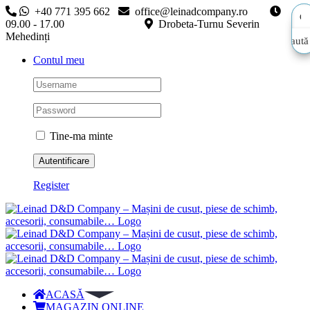
Skip
+40 771 395 662
office@leinadcompany.ro
to
09.00 - 17.00
Drobeta-Turnu Severin
content
Mehedinți
Caută
Caută
Contul meu
aici…
aici…
Tine-ma minte
Register
ACASĂ
MAGAZIN ONLINE