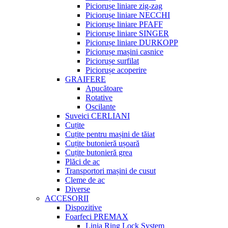
Piciorușe liniare zig-zag
Piciorușe liniare NECCHI
Piciorușe liniare PFAFF
Piciorușe liniare SINGER
Piciorușe liniare DURKOPP
Piciorușe mașini casnice
Piciorușe surfilat
Piciorușe acoperire
GRAIFERE
Apucătoare
Rotative
Oscilante
Suveici CERLIANI
Cuțite
Cuțite pentru mașini de tăiat
Cuțite butonieră ușoară
Cuțite butonieră grea
Plăci de ac
Transportori mașini de cusut
Cleme de ac
Diverse
ACCESORII
Dispozitive
Foarfeci PREMAX
Linia Ring Lock System