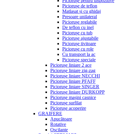
Piciorușe pentru dispozitive
Piciorușe de teflon
Matlasat și cu ghidaj
Presoare unilateral
Piciorușe reglabile
De teflon cu inel
Piciorușe cu tub
Piciorușe ajustabile
Piciorușe tivitoare
Piciorușe cu role
Cu transport la ac
Piciorușe speciale
Piciorușe liniare 2 ace
Piciorușe liniare zig-zag
Piciorușe liniare NECCHI
Piciorușe liniare PFAFF
Piciorușe liniare SINGER
Piciorușe liniare DURKOPP
Piciorușe mașini casnice
Piciorușe surfilat
Piciorușe acoperire
GRAIFERE
Apucătoare
Rotative
Oscilante