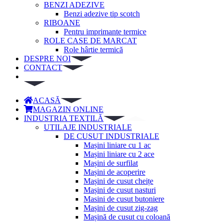
BENZI ADEZIVE
Benzi adezive tip scotch
RIBOANE
Pentru imprimante termice
ROLE CASE DE MARCAT
Role hârtie termică
DESPRE NOI
CONTACT
ACASĂ
MAGAZIN ONLINE
INDUSTRIA TEXTILĂ
UTILAJE INDUSTRIALE
DE CUSUT INDUSTRIALE
Mașini liniare cu 1 ac
Mașini liniare cu 2 ace
Mașini de surfilat
Mașini de acoperire
Mașini de cusut cheițe
Mașini de cusut nasturi
Masini de cusut butoniere
Mașini de cusut zig-zag
Mașină de cusut cu coloană