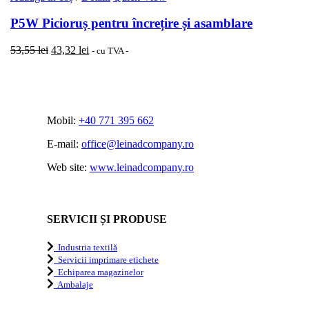
P5W Picioruș pentru încrețire și asamblare
Prețul
Prețul
53,55
lei
43,32
lei
- cu TVA -
inițial
curent
a
este:
fost:
43,32 lei.
53,55 lei.
Mobil:
+40 771 395 662
E-mail:
office@leinadcompany.ro
Web site:
www.leinadcompany.ro
SERVICII ȘI PRODUSE
Industria textilă
Servicii imprimare etichete
Echiparea magazinelor
Ambalaje