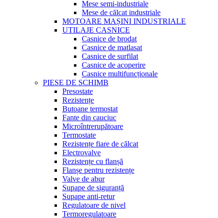
Mese semi-industriale
Mese de călcat industriale
MOTOARE MAȘINI INDUSTRIALE
UTILAJE CASNICE
Casnice de brodat
Casnice de matlasat
Casnice de surfilat
Casnice de acoperire
Casnice multifuncționale
PIESE DE SCHIMB
Presostate
Rezistențe
Butoane termostat
Fante din cauciuc
Microîntrerupătoare
Termostate
Rezistențe fiare de călcat
Electrovalve
Rezistențe cu flanșă
Flanșe pentru rezistențe
Valve de abur
Supape de siguranță
Supape anti-retur
Regulatoare de nivel
Termoregulatoare