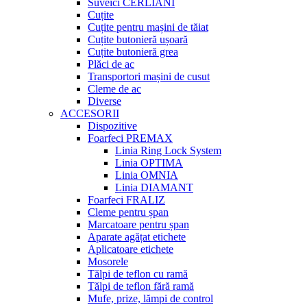
Suveici CERLIANI
Cuțite
Cuțite pentru mașini de tăiat
Cuțite butonieră ușoară
Cuțite butonieră grea
Plăci de ac
Transportori mașini de cusut
Cleme de ac
Diverse
ACCESORII
Dispozitive
Foarfeci PREMAX
Linia Ring Lock System
Linia OPTIMA
Linia OMNIA
Linia DIAMANT
Foarfeci FRALIZ
Cleme pentru șpan
Marcatoare pentru șpan
Aparate agățat etichete
Aplicatoare etichete
Mosorele
Tălpi de teflon cu ramă
Tălpi de teflon fără ramă
Mufe, prize, lămpi de control