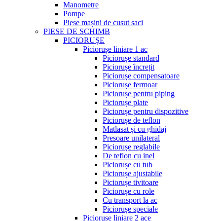
Manometre
Pompe
Piese mașini de cusut saci
PIESE DE SCHIMB
PICIORUȘE
Piciorușe liniare 1 ac
Piciorușe standard
Piciorușe încrețit
Piciorușe compensatoare
Piciorușe fermoar
Piciorușe pentru piping
Piciorușe plate
Piciorușe pentru dispozitive
Piciorușe de teflon
Matlasat și cu ghidaj
Presoare unilateral
Piciorușe reglabile
De teflon cu inel
Piciorușe cu tub
Piciorușe ajustabile
Piciorușe tivitoare
Piciorușe cu role
Cu transport la ac
Piciorușe speciale
Piciorușe liniare 2 ace