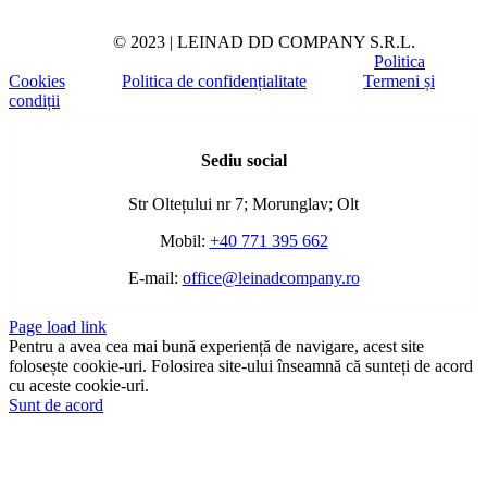
© 2023 | LEINAD DD COMPANY S.R.L.
Politica
Cookies
Politica de confidențialitate
Termeni și
condiții
Toggle
Sliding
Sediu social
Bar
Area
Str Oltețului nr 7; Morunglav; Olt
Mobil:
+40 771 395 662
E-mail:
office@leinadcompany.ro
Page load link
Pentru a avea cea mai bună experiență de navigare, acest site
folosește cookie-uri. Folosirea site-ului înseamnă că sunteți de acord
cu aceste cookie-uri.
Sunt de acord
Go
to
Top