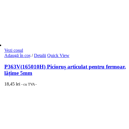
Vezi cosul
Adaugă în coș
/
Detalii
Quick View
P363V(165010H) Picioruș articulat pentru fermoar,
lățime 5mm
18,45
lei
- cu TVA -