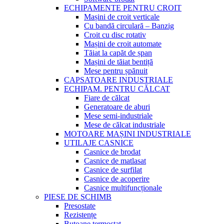
ECHIPAMENTE PENTRU CROIT
Mașini de croit verticale
Cu bandă circulară – Banzig
Croit cu disc rotativ
Mașini de croit automate
Tăiat la capăt de șpan
Mașini de tăiat bentiță
Mese pentru șpănuit
CAPSATOARE INDUSTRIALE
ECHIPAM. PENTRU CĂLCAT
Fiare de călcat
Generatoare de aburi
Mese semi-industriale
Mese de călcat industriale
MOTOARE MAȘINI INDUSTRIALE
UTILAJE CASNICE
Casnice de brodat
Casnice de matlasat
Casnice de surfilat
Casnice de acoperire
Casnice multifuncționale
PIESE DE SCHIMB
Presostate
Rezistențe
Butoane termostat