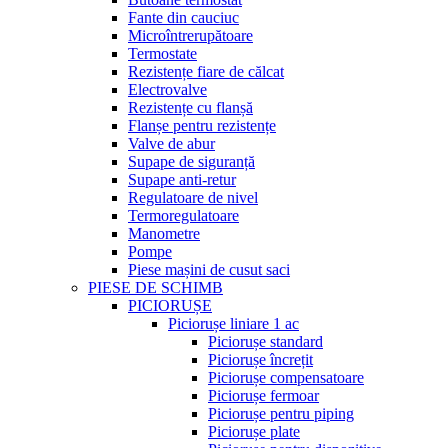
Fante din cauciuc
Microîntrerupătoare
Termostate
Rezistențe fiare de călcat
Electrovalve
Rezistențe cu flanșă
Flanșe pentru rezistențe
Valve de abur
Supape de siguranță
Supape anti-retur
Regulatoare de nivel
Termoregulatoare
Manometre
Pompe
Piese mașini de cusut saci
PIESE DE SCHIMB
PICIORUȘE
Piciorușe liniare 1 ac
Piciorușe standard
Piciorușe încrețit
Piciorușe compensatoare
Piciorușe fermoar
Piciorușe pentru piping
Piciorușe plate