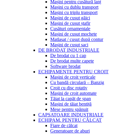
Mașini pentru cusătură lanț
Mașini cu dublu transport
Mașini cu triplu transport
Mașini de cusut găici
Mașini de cusut ștafir
Cusături ornamentale
Mașini de cusut mochete
Matlasat / cusut după contur
Mașini de cusut saci
DE BRODAT INDUSTRIALE
De brodat cu 1 cap
De brodat multe capete
Software brodat
ECHIPAMENTE PENTRU CROIT
Mașini de croit verticale
Cu bandă circulară – Banzig
Croit cu disc rotativ
Mașini de croit automate
Tăiat la capăt de șpan
Mașini de tăiat bentiță
Mese pentru șpănuit
CAPSATOARE INDUSTRIALE
ECHIPAM. PENTRU CĂLCAT
Fiare de călcat
Generatoare de aburi