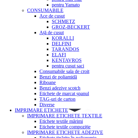
pentru Yamato
CONSUMABILE
Ace de cusut
SCHMETZ
GROZ-BECKERT
Ață de cusut
KORALLI
DELFINI
TARANDOS
ELAFI
KENTAVROS
pentru cusut saci
Consumabile sala de croit
Benzi de poliamidă
Riboane
Benzi adezive scotch
Etichete de marcat șpanul
TAG-uri de carton
Diverse
IMPRIMARE ETICHETE
IMPRIMARE ETICHETE TEXTILE
Etichete textile mărimi
Etichete textile compoziție
IMPRIMARE ETICHETE ADEZIVE
Etichete tipărite în policromie