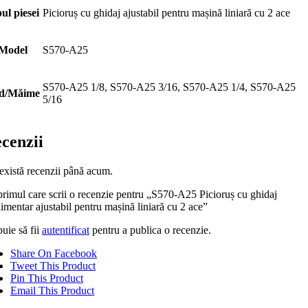
ul piesei
Picioruș cu ghidaj ajustabil pentru mașină liniară cu 2 ace
Model
S570-A25
S570-A25 1/8, S570-A25 3/16, S570-A25 1/4, S570-A25
d/Măime
5/16
cenzii
există recenzii până acum.
 primul care scrii o recenzie pentru „S570-A25 Picioruș cu ghidaj
imentar ajustabil pentru mașină liniară cu 2 ace”
uie să fii
autentificat
pentru a publica o recenzie.
Share On Facebook
Tweet This Product
Pin This Product
Email This Product