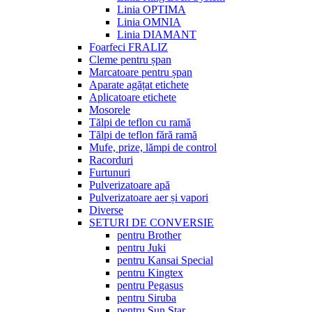
Linia OPTIMA
Linia OMNIA
Linia DIAMANT
Foarfeci FRALIZ
Cleme pentru șpan
Marcatoare pentru șpan
Aparate agățat etichete
Aplicatoare etichete
Mosorele
Tălpi de teflon cu ramă
Tălpi de teflon fără ramă
Mufe, prize, lămpi de control
Racorduri
Furtunuri
Pulverizatoare apă
Pulverizatoare aer și vapori
Diverse
SETURI DE CONVERSIE
pentru Brother
pentru Juki
pentru Kansai Special
pentru Kingtex
pentru Pegasus
pentru Siruba
pentru Sun Star