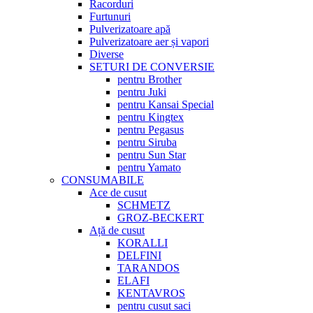
Racorduri
Furtunuri
Pulverizatoare apă
Pulverizatoare aer și vapori
Diverse
SETURI DE CONVERSIE
pentru Brother
pentru Juki
pentru Kansai Special
pentru Kingtex
pentru Pegasus
pentru Siruba
pentru Sun Star
pentru Yamato
CONSUMABILE
Ace de cusut
SCHMETZ
GROZ-BECKERT
Ață de cusut
KORALLI
DELFINI
TARANDOS
ELAFI
KENTAVROS
pentru cusut saci