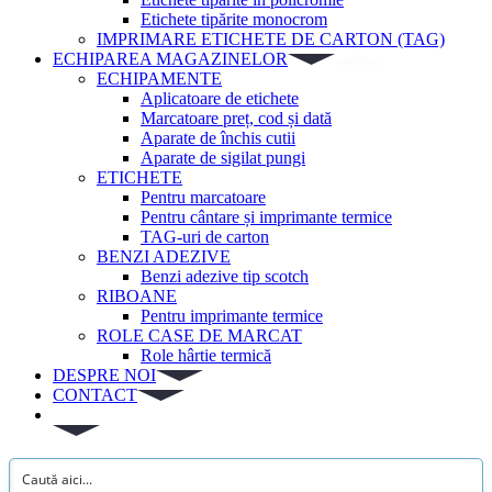
Etichete tipărite monocrom
IMPRIMARE ETICHETE DE CARTON (TAG)
ECHIPAREA MAGAZINELOR
ECHIPAMENTE
Aplicatoare de etichete
Marcatoare preț, cod și dată
Aparate de închis cutii
Aparate de sigilat pungi
ETICHETE
Pentru marcatoare
Pentru cântare și imprimante termice
TAG-uri de carton
BENZI ADEZIVE
Benzi adezive tip scotch
RIBOANE
Pentru imprimante termice
ROLE CASE DE MARCAT
Role hârtie termică
DESPRE NOI
CONTACT