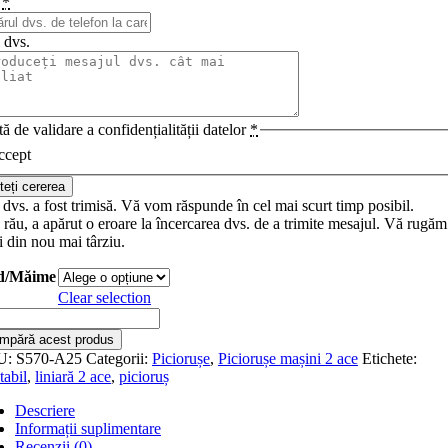
n
*
 dvs.
ă de validare a confidențialității datelor
*
ccept
teți cererea
dvs. a fost trimisă. Vă vom răspunde în cel mai scurt timp posibil.
rău, a apărut o eroare la încercarea dvs. de a trimite mesajul. Vă rugăm
i din nou mai târziu.
d/Măime
Clear selection
itate
0-
mpără acest produs
5
U:
S570-A25
Categorii:
Piciorușe
,
Piciorușe mașini 2 ace
Etichete:
oruș
tabil
,
liniară 2 ace
,
picioruș
aj
Descriere
limentar
Informații suplimentare
tabil
Recenzii (0)