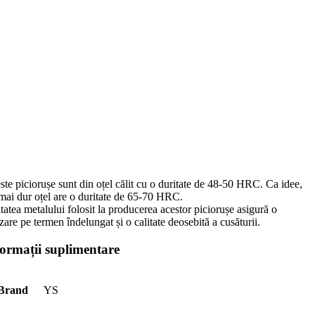
te piciorușe sunt din oțel călit cu o duritate de 48-50 HRC. Ca idee,
 mai dur oțel are o duritate de 65-70 HRC.
tatea metalului folosit la producerea acestor piciorușe asigură o
izare pe termen îndelungat și o calitate deosebită a cusăturii.
formații suplimentare
Brand
YS