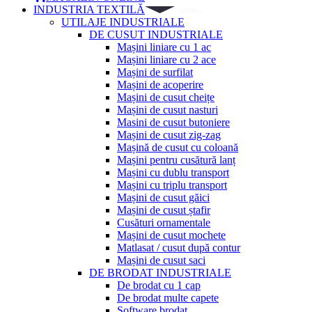
INDUSTRIA TEXTILĂ
UTILAJE INDUSTRIALE
DE CUSUT INDUSTRIALE
Mașini liniare cu 1 ac
Mașini liniare cu 2 ace
Mașini de surfilat
Mașini de acoperire
Mașini de cusut cheițe
Mașini de cusut nasturi
Masini de cusut butoniere
Mașini de cusut zig-zag
Mașină de cusut cu coloană
Mașini pentru cusătură lanț
Mașini cu dublu transport
Mașini cu triplu transport
Mașini de cusut găici
Mașini de cusut ștafir
Cusături ornamentale
Mașini de cusut mochete
Matlasat / cusut după contur
Mașini de cusut saci
DE BRODAT INDUSTRIALE
De brodat cu 1 cap
De brodat multe capete
Software brodat