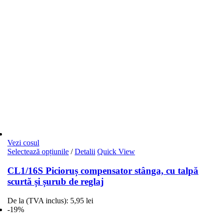
Vezi cosul
Acest
Selectează opțiunile
/
Detalii
Quick View
produs
are
CL1/16S Picioruș compensator stânga, cu talpă
mai
scurtă și șurub de reglaj
multe
variații.
De la (TVA inclus):
5,95
lei
Opțiunile
-19%
pot