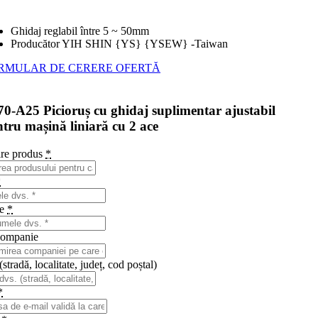
Ghidaj reglabil între 5 ~ 50mm
Producător YIH SHIN {YS} {YSEW} -Taiwan
RMULAR DE CERERE OFERTĂ
70-A25 Picioruș cu ghidaj suplimentar ajustabil
tru mașină liniară cu 2 ace
re produs
*
*
me
*
ompanie
stradă, localitate, județ, cod poștal)
*