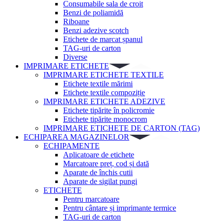
Consumabile sala de croit
Benzi de poliamidă
Riboane
Benzi adezive scotch
Etichete de marcat șpanul
TAG-uri de carton
Diverse
IMPRIMARE ETICHETE
IMPRIMARE ETICHETE TEXTILE
Etichete textile mărimi
Etichete textile compoziție
IMPRIMARE ETICHETE ADEZIVE
Etichete tipărite în policromie
Etichete tipărite monocrom
IMPRIMARE ETICHETE DE CARTON (TAG)
ECHIPAREA MAGAZINELOR
ECHIPAMENTE
Aplicatoare de etichete
Marcatoare preț, cod și dată
Aparate de închis cutii
Aparate de sigilat pungi
ETICHETE
Pentru marcatoare
Pentru cântare și imprimante termice
TAG-uri de carton