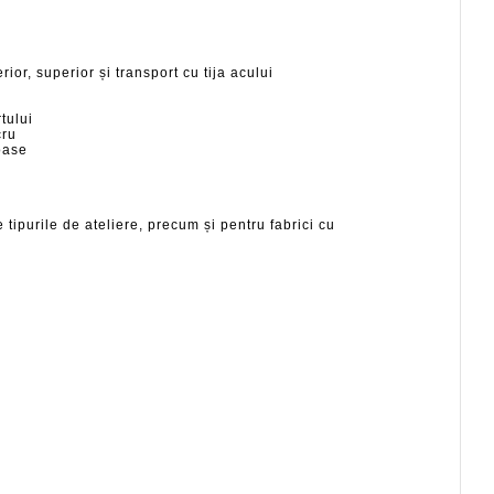
rior, superior și transport cu tija acului
tului
cru
oase
tipurile de ateliere, precum și pentru fabrici cu