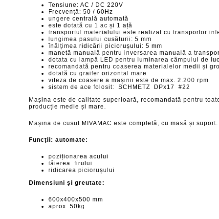
Tensiune: AC / DC 220V
Frecvență: 50 / 60Hz
ungere centrală automată
este dotată cu 1
ac și
1
ață
transportul materialului este realizat cu transportor infe
lungimea pasului cusăturii: 5 mm
înălțimea ridicării piciorușului: 5 mm
manetă manuală pentru inversarea manuală a transpor
dotata cu lampă LED pentru luminarea câmpului de lu
recomandată pentru coaserea materialelor medii și gr
dotată cu graifer orizontal mare
viteza de coasere a mașinii este de max. 2.200
rpm
sistem de ace folosit: SCHMETZ DPx17 #22
Mașina este de calitate superioară, recomandată pentru toate 
producție medie și mare.
Mașina de cusut MIVAMAC este completă, cu masă și suport.
Funcții: automate:
poziționarea acului
tăierea firului
ridicarea piciorușului
Dimensiuni și greutate:
600x400x500 mm
aprox. 50kg