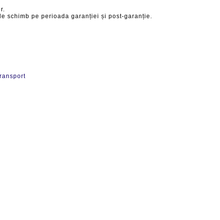
r.
de schimb pe perioada garanției și post-garanție.
transport