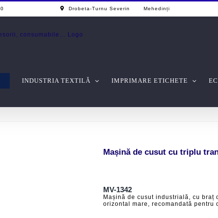
0 - 17.00
Drobeta-Turnu Severin Mehedinți
INDUSTRIA TEXTILĂ
IMPRIMARE ETICHETE
EC
Mașină de cusut cu triplu tr
MV-1342
Mașină de cusut industrială, cu braț c
orizontal mare, recomandată pentru c