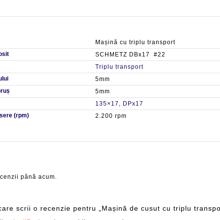
Mașină cu triplu transport
osit
SCHMETZ DBx17 #22
Triplu transport
lui
5mm
oruș
5mm
135×17, DPx17
sere (rpm)
2.200 rpm
ecenzii până acum.
 care scrii o recenzie pentru „Mașină de cusut cu triplu tran