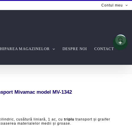
Contul meu
Toggle
Sliding
Bar
HIPAREA MAGAZINELOR
DESPRE NOI
CONTACT
Area
ansport Mivamac model MV-1342
ilindric, cusătură liniară, 1 ac, cu
triplu
transport și graifer
oaserea materialelor medii și groase.