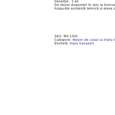
Garanție: 1 an
De obicei disponibil în stoc la furnizo
Asigurăm asistență tehnică și piese 
SKU:
MV-1342
Categorie:
Mașini de cusut cu triplu 
Etichetă:
triplu transport