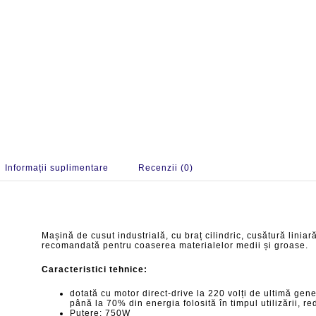
Informații suplimentare
Recenzii (0)
Mașină de cusut industrială, cu braț cilindric, cusătură liniară
recomandată pentru coaserea materialelor medii și groase.
Caracteristici tehnice:
dotată cu motor direct-drive la 220 volți de ultimă gen
până la 70% din energia folosită în timpul utilizării, r
Putere: 750W