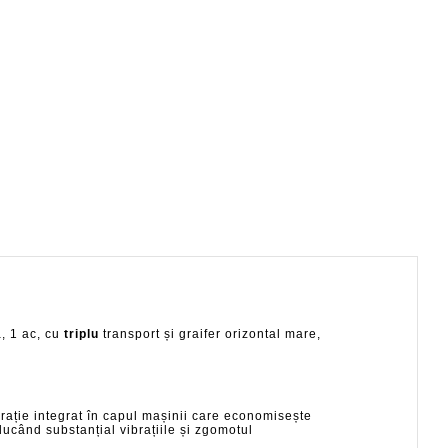
, 1 ac, cu
triplu
transport și graifer orizontal mare,
erație integrat în capul mașinii care economisește
educând substanțial vibrațiile și zgomotul