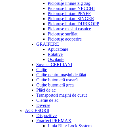
Piciorușe liniare zig-zag
Piciorușe liniare NECCHI
Piciorușe liniare PFAFF
Piciorușe liniare SINGER
Piciorușe liniare DURKOPP
Piciorușe mașini casnice
Piciorușe surfilat
Piciorușe acoperire
GRAIFERE
Apucătoare
Rotative
Oscilante
Suveici CERLIANI
Cuțite
Cuțite pentru mașini de tăiat
Cuțite butonieră ușoară
Cuțite butonieră grea
Plăci de ac
Transportori mașini de cusut
Cleme de ac
Diverse
ACCESORII
Dispozitive
Foarfeci PREMAX
Linia Ring Lock System