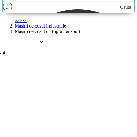
Caută
aici...
Acasa
Mașini de cusut industriale
Mașini de cusut cu triplu transport
zat!