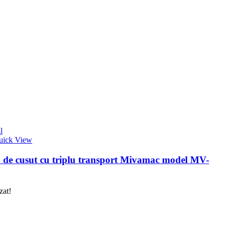
l
uick View
 de cusut cu triplu transport Mivamac model MV-
zat!