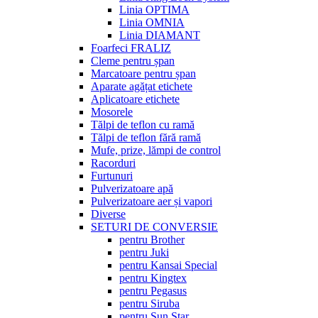
Linia OPTIMA
Linia OMNIA
Linia DIAMANT
Foarfeci FRALIZ
Cleme pentru șpan
Marcatoare pentru șpan
Aparate agățat etichete
Aplicatoare etichete
Mosorele
Tălpi de teflon cu ramă
Tălpi de teflon fără ramă
Mufe, prize, lămpi de control
Racorduri
Furtunuri
Pulverizatoare apă
Pulverizatoare aer și vapori
Diverse
SETURI DE CONVERSIE
pentru Brother
pentru Juki
pentru Kansai Special
pentru Kingtex
pentru Pegasus
pentru Siruba
pentru Sun Star