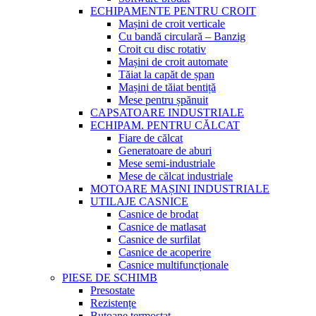
ECHIPAMENTE PENTRU CROIT
Mașini de croit verticale
Cu bandă circulară – Banzig
Croit cu disc rotativ
Mașini de croit automate
Tăiat la capăt de șpan
Mașini de tăiat bentiță
Mese pentru șpănuit
CAPSATOARE INDUSTRIALE
ECHIPAM. PENTRU CĂLCAT
Fiare de călcat
Generatoare de aburi
Mese semi-industriale
Mese de călcat industriale
MOTOARE MAȘINI INDUSTRIALE
UTILAJE CASNICE
Casnice de brodat
Casnice de matlasat
Casnice de surfilat
Casnice de acoperire
Casnice multifuncționale
PIESE DE SCHIMB
Presostate
Rezistențe
Butoane termostat