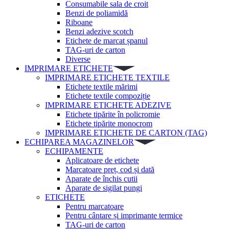
Consumabile sala de croit
Benzi de poliamidă
Riboane
Benzi adezive scotch
Etichete de marcat șpanul
TAG-uri de carton
Diverse
IMPRIMARE ETICHETE
IMPRIMARE ETICHETE TEXTILE
Etichete textile mărimi
Etichete textile compoziție
IMPRIMARE ETICHETE ADEZIVE
Etichete tipărite în policromie
Etichete tipărite monocrom
IMPRIMARE ETICHETE DE CARTON (TAG)
ECHIPAREA MAGAZINELOR
ECHIPAMENTE
Aplicatoare de etichete
Marcatoare preț, cod și dată
Aparate de închis cutii
Aparate de sigilat pungi
ETICHETE
Pentru marcatoare
Pentru cântare și imprimante termice
TAG-uri de carton