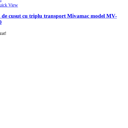
uick View
 de cusut cu triplu transport Mivamac model MV-
0
zat!