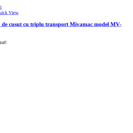
l
uick View
 de cusut cu triplu transport Mivamac model MV-
zat!