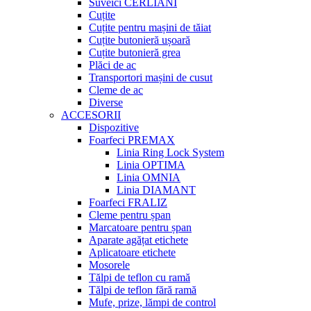
Suveici CERLIANI
Cuțite
Cuțite pentru mașini de tăiat
Cuțite butonieră ușoară
Cuțite butonieră grea
Plăci de ac
Transportori mașini de cusut
Cleme de ac
Diverse
ACCESORII
Dispozitive
Foarfeci PREMAX
Linia Ring Lock System
Linia OPTIMA
Linia OMNIA
Linia DIAMANT
Foarfeci FRALIZ
Cleme pentru șpan
Marcatoare pentru șpan
Aparate agățat etichete
Aplicatoare etichete
Mosorele
Tălpi de teflon cu ramă
Tălpi de teflon fără ramă
Mufe, prize, lămpi de control