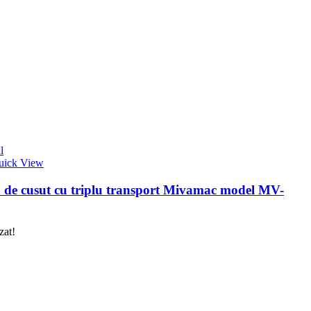
l
uick View
 de cusut cu triplu transport Mivamac model MV-
zat!