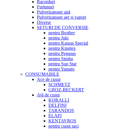
Racorduri
Furtunuri
Pulverizatoare apă
Pulverizatoare aer și vapori
Diverse
SETURI DE CONVERSIE
pentru Brother
pentru Juki
pentru Kansai Special
pentru Kingtex
pentru Pegasus
pentru Siruba
pentru Sun Star
pentru Yamato
CONSUMABILE
Ace de cusut
SCHMETZ
GROZ-BECKERT
Ață de cusut
KORALLI
DELFINI
TARANDOS
ELAFI
KENTAVROS
pentru cusut saci