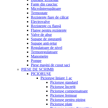
Fante din cauciuc
Microîntrerupătoare
Termostate
Rezistențe fiare de călcat
Electrovalve
Rezistențe cu flanșă
Flanșe pentru rezistențe
Valve de abur
Supape de siguranță
Supape anti-retur
Regulatoare de nivel
Termoregulatoare
Manometre
Pompe
Piese mașini de cusut saci
PIESE DE SCHIMB
PICIORUȘE
Piciorușe liniare 1 ac
Piciorușe standard
Piciorușe încrețit
Piciorușe compensatoare
Piciorușe fermoar
Piciorușe pentru piping
Piciorușe plate