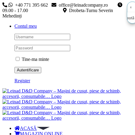
Skip
+40 771 395 662
office@leinadcompany.ro
to
09.00 - 17.00
Drobeta-Turnu Severin
content
Mehedinți
Caută
Caută
Contul meu
aici…
aici…
Tine-ma minte
Register
ACASĂ
MAGAZIN ONLINE