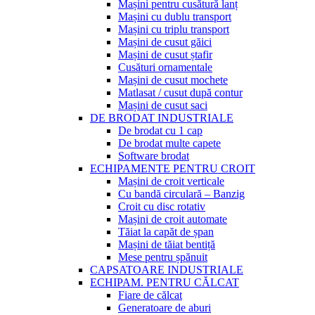
Mașini pentru cusătură lanț
Mașini cu dublu transport
Mașini cu triplu transport
Mașini de cusut găici
Mașini de cusut ștafir
Cusături ornamentale
Mașini de cusut mochete
Matlasat / cusut după contur
Mașini de cusut saci
DE BRODAT INDUSTRIALE
De brodat cu 1 cap
De brodat multe capete
Software brodat
ECHIPAMENTE PENTRU CROIT
Mașini de croit verticale
Cu bandă circulară – Banzig
Croit cu disc rotativ
Mașini de croit automate
Tăiat la capăt de șpan
Mașini de tăiat bentiță
Mese pentru șpănuit
CAPSATOARE INDUSTRIALE
ECHIPAM. PENTRU CĂLCAT
Fiare de călcat
Generatoare de aburi