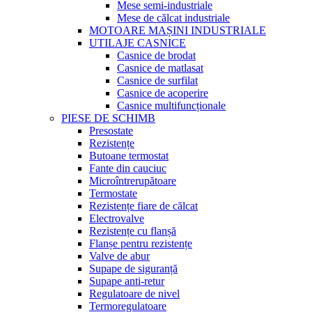
Mese semi-industriale
Mese de călcat industriale
MOTOARE MAȘINI INDUSTRIALE
UTILAJE CASNICE
Casnice de brodat
Casnice de matlasat
Casnice de surfilat
Casnice de acoperire
Casnice multifuncționale
PIESE DE SCHIMB
Presostate
Rezistențe
Butoane termostat
Fante din cauciuc
Microîntrerupătoare
Termostate
Rezistențe fiare de călcat
Electrovalve
Rezistențe cu flanșă
Flanșe pentru rezistențe
Valve de abur
Supape de siguranță
Supape anti-retur
Regulatoare de nivel
Termoregulatoare