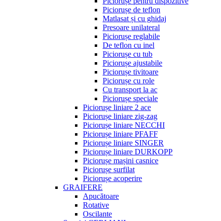
Piciorușe pentru dispozitive
Piciorușe de teflon
Matlasat și cu ghidaj
Presoare unilateral
Piciorușe reglabile
De teflon cu inel
Piciorușe cu tub
Piciorușe ajustabile
Piciorușe tivitoare
Piciorușe cu role
Cu transport la ac
Piciorușe speciale
Piciorușe liniare 2 ace
Piciorușe liniare zig-zag
Piciorușe liniare NECCHI
Piciorușe liniare PFAFF
Piciorușe liniare SINGER
Piciorușe liniare DURKOPP
Piciorușe mașini casnice
Piciorușe surfilat
Piciorușe acoperire
GRAIFERE
Apucătoare
Rotative
Oscilante