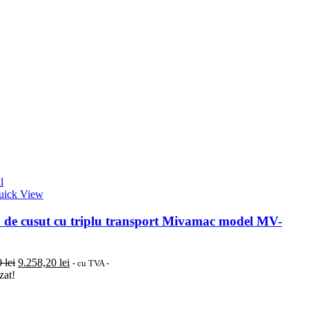
l
uick View
 de cusut cu triplu transport Mivamac model MV-
Prețul
Prețul
0
lei
9.258,20
lei
- cu TVA -
inițial
curent
zat!
a
este:
fost:
9.258,20 lei.