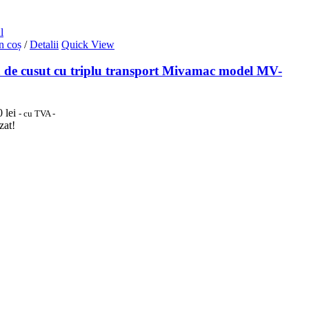
l
n coș
/
Detalii
Quick View
 de cusut cu triplu transport Mivamac model MV-
30
lei
- cu TVA -
zat!