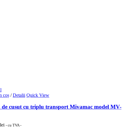
l
n coș
/
Detalii
Quick View
 de cusut cu triplu transport Mivamac model MV-
lei
- cu TVA -