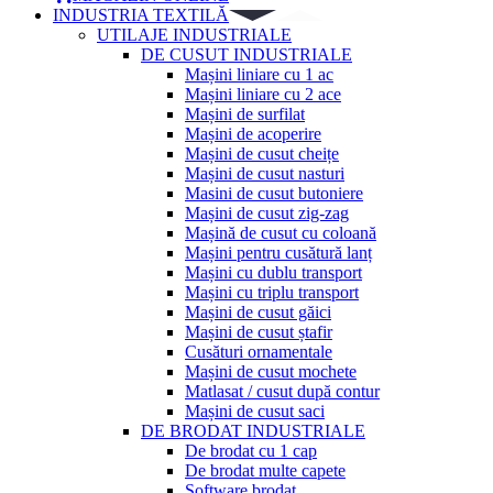
INDUSTRIA TEXTILĂ
UTILAJE INDUSTRIALE
DE CUSUT INDUSTRIALE
Mașini liniare cu 1 ac
Mașini liniare cu 2 ace
Mașini de surfilat
Mașini de acoperire
Mașini de cusut cheițe
Mașini de cusut nasturi
Masini de cusut butoniere
Mașini de cusut zig-zag
Mașină de cusut cu coloană
Mașini pentru cusătură lanț
Mașini cu dublu transport
Mașini cu triplu transport
Mașini de cusut găici
Mașini de cusut ștafir
Cusături ornamentale
Mașini de cusut mochete
Matlasat / cusut după contur
Mașini de cusut saci
DE BRODAT INDUSTRIALE
De brodat cu 1 cap
De brodat multe capete
Software brodat