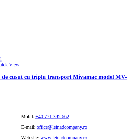
l
uick View
 de cusut cu triplu transport Mivamac model MV-
Mobil:
+40 771 395 662
E-mail:
office@leinadcompany.ro
Web site:
www.leinadcompany.ro