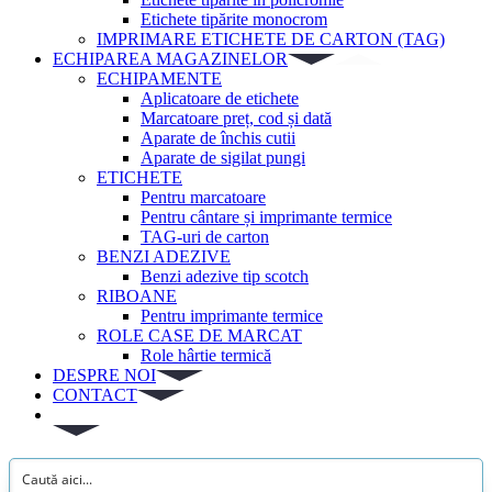
Etichete tipărite monocrom
IMPRIMARE ETICHETE DE CARTON (TAG)
ECHIPAREA MAGAZINELOR
ECHIPAMENTE
Aplicatoare de etichete
Marcatoare preț, cod și dată
Aparate de închis cutii
Aparate de sigilat pungi
ETICHETE
Pentru marcatoare
Pentru cântare și imprimante termice
TAG-uri de carton
BENZI ADEZIVE
Benzi adezive tip scotch
RIBOANE
Pentru imprimante termice
ROLE CASE DE MARCAT
Role hârtie termică
DESPRE NOI
CONTACT