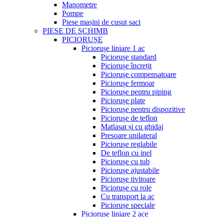
Manometre
Pompe
Piese mașini de cusut saci
PIESE DE SCHIMB
PICIORUȘE
Piciorușe liniare 1 ac
Piciorușe standard
Piciorușe încrețit
Piciorușe compensatoare
Piciorușe fermoar
Piciorușe pentru piping
Piciorușe plate
Piciorușe pentru dispozitive
Piciorușe de teflon
Matlasat și cu ghidaj
Presoare unilateral
Piciorușe reglabile
De teflon cu inel
Piciorușe cu tub
Piciorușe ajustabile
Piciorușe tivitoare
Piciorușe cu role
Cu transport la ac
Piciorușe speciale
Piciorușe liniare 2 ace