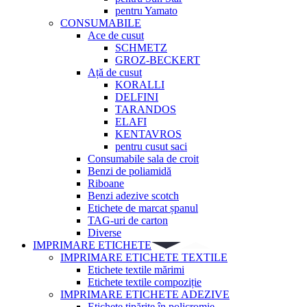
pentru Yamato
CONSUMABILE
Ace de cusut
SCHMETZ
GROZ-BECKERT
Ață de cusut
KORALLI
DELFINI
TARANDOS
ELAFI
KENTAVROS
pentru cusut saci
Consumabile sala de croit
Benzi de poliamidă
Riboane
Benzi adezive scotch
Etichete de marcat șpanul
TAG-uri de carton
Diverse
IMPRIMARE ETICHETE
IMPRIMARE ETICHETE TEXTILE
Etichete textile mărimi
Etichete textile compoziție
IMPRIMARE ETICHETE ADEZIVE
Etichete tipărite în policromie