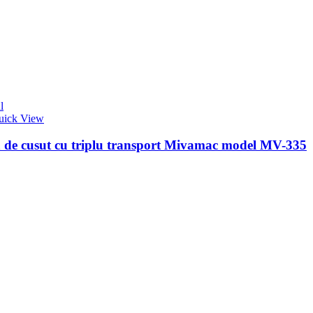
l
uick View
 de cusut cu triplu transport Mivamac model MV-335