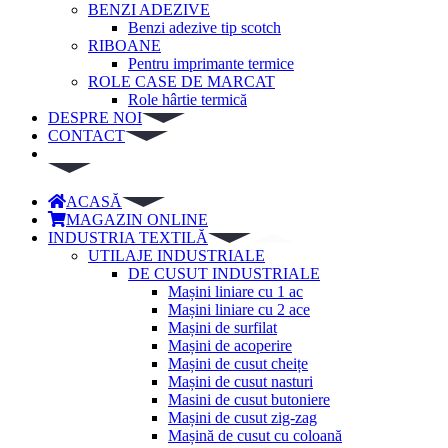
BENZI ADEZIVE
Benzi adezive tip scotch
RIBOANE
Pentru imprimante termice
ROLE CASE DE MARCAT
Role hârtie termică
DESPRE NOI
CONTACT
ACASĂ
MAGAZIN ONLINE
INDUSTRIA TEXTILĂ
UTILAJE INDUSTRIALE
DE CUSUT INDUSTRIALE
Mașini liniare cu 1 ac
Mașini liniare cu 2 ace
Mașini de surfilat
Mașini de acoperire
Mașini de cusut cheițe
Mașini de cusut nasturi
Masini de cusut butoniere
Mașini de cusut zig-zag
Mașină de cusut cu coloană