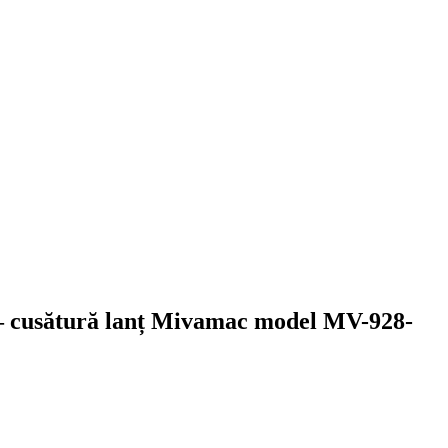
 – cusătură lanț Mivamac model MV-928-