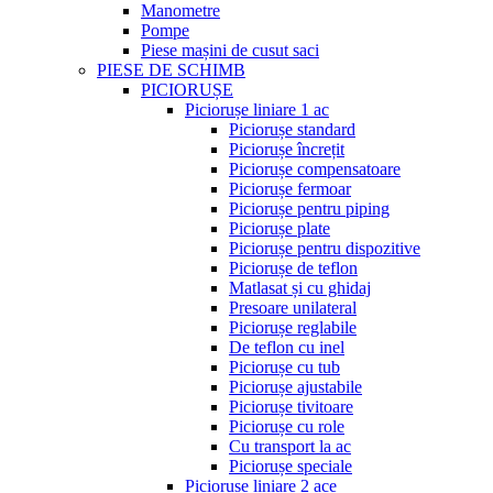
Manometre
Pompe
Piese mașini de cusut saci
PIESE DE SCHIMB
PICIORUȘE
Piciorușe liniare 1 ac
Piciorușe standard
Piciorușe încrețit
Piciorușe compensatoare
Piciorușe fermoar
Piciorușe pentru piping
Piciorușe plate
Piciorușe pentru dispozitive
Piciorușe de teflon
Matlasat și cu ghidaj
Presoare unilateral
Piciorușe reglabile
De teflon cu inel
Piciorușe cu tub
Piciorușe ajustabile
Piciorușe tivitoare
Piciorușe cu role
Cu transport la ac
Piciorușe speciale
Piciorușe liniare 2 ace