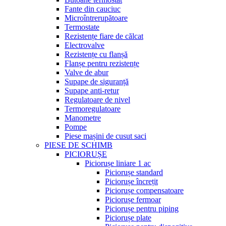
Fante din cauciuc
Microîntrerupătoare
Termostate
Rezistențe fiare de călcat
Electrovalve
Rezistențe cu flanșă
Flanșe pentru rezistențe
Valve de abur
Supape de siguranță
Supape anti-retur
Regulatoare de nivel
Termoregulatoare
Manometre
Pompe
Piese mașini de cusut saci
PIESE DE SCHIMB
PICIORUȘE
Piciorușe liniare 1 ac
Piciorușe standard
Piciorușe încrețit
Piciorușe compensatoare
Piciorușe fermoar
Piciorușe pentru piping
Piciorușe plate