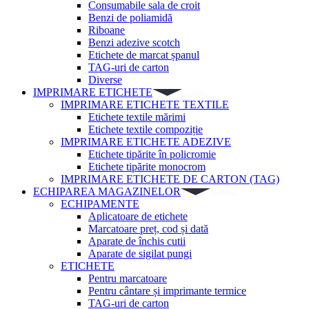
Consumabile sala de croit
Benzi de poliamidă
Riboane
Benzi adezive scotch
Etichete de marcat șpanul
TAG-uri de carton
Diverse
IMPRIMARE ETICHETE
IMPRIMARE ETICHETE TEXTILE
Etichete textile mărimi
Etichete textile compoziție
IMPRIMARE ETICHETE ADEZIVE
Etichete tipărite în policromie
Etichete tipărite monocrom
IMPRIMARE ETICHETE DE CARTON (TAG)
ECHIPAREA MAGAZINELOR
ECHIPAMENTE
Aplicatoare de etichete
Marcatoare preț, cod și dată
Aparate de închis cutii
Aparate de sigilat pungi
ETICHETE
Pentru marcatoare
Pentru cântare și imprimante termice
TAG-uri de carton