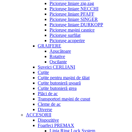
Piciorușe liniare zig-zag
Piciorușe liniare NECCHI
Piciorușe liniare PFAFF
Piciorușe liniare SINGER
Piciorușe liniare DURKOPP
Piciorușe mașini casnice
Piciorușe surfilat
Piciorușe acoperire
GRAIFERE
Apucătoare
Rotative
Oscilante
Suveici CERLIANI
Cuțite
Cuțite pentru mașini de tăiat
Cuțite butonieră ușoară
Cuțite butonieră grea
Plăci de ac
Transportori mașini de cusut
Cleme de ac
Diverse
ACCESORII
Dispozitive
Foarfeci PREMAX
Linia Ring Lock System