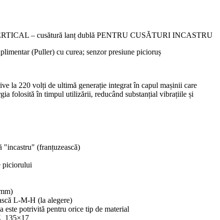
ERTICAL – cusătură lanț dublă PENTRU CUSĂTURI INCASTRU
imentar (Puller) cu curea; senzor presiune picioruș
ive la 220 volți de ultimă generație integrat în capul mașinii care
 folosită în timpul utilizării, reducând substanțial vibrațiile și
ră "incastru" (franțuzească)
 piciorului
.4mm)
ească L-M-H (la alegere)
 este potrivită pentru orice tip de material
TZ 135×17