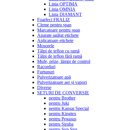
Linia OPTIMA
Linia OMNIA
Linia DIAMANT
Foarfeci FRALIZ
Cleme pentru șpan
Marcatoare pentru șpan
Aparate agățat etichete
Aplicatoare etichete
Mosorele
Tălpi de teflon cu ramă
Tălpi de teflon fără ramă
Mufe, prize, lămpi de control
Racorduri
Furtunuri
Pulverizatoare apă
Pulverizatoare aer și vapori
Diverse
SETURI DE CONVERSIE
pentru Brother
pentru Juki
pentru Kansai Special
pentru Kingtex
pentru Pegasus
pentru Siruba
pentru Sun Star