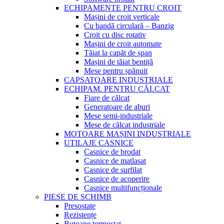
ECHIPAMENTE PENTRU CROIT
Mașini de croit verticale
Cu bandă circulară – Banzig
Croit cu disc rotativ
Mașini de croit automate
Tăiat la capăt de șpan
Mașini de tăiat bentiță
Mese pentru șpănuit
CAPSATOARE INDUSTRIALE
ECHIPAM. PENTRU CĂLCAT
Fiare de călcat
Generatoare de aburi
Mese semi-industriale
Mese de călcat industriale
MOTOARE MAȘINI INDUSTRIALE
UTILAJE CASNICE
Casnice de brodat
Casnice de matlasat
Casnice de surfilat
Casnice de acoperire
Casnice multifuncționale
PIESE DE SCHIMB
Presostate
Rezistențe
Butoane termostat