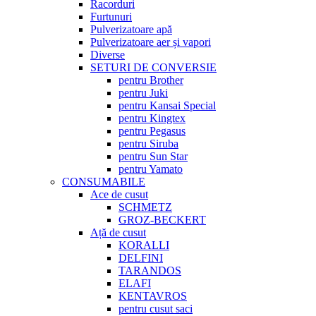
Racorduri
Furtunuri
Pulverizatoare apă
Pulverizatoare aer și vapori
Diverse
SETURI DE CONVERSIE
pentru Brother
pentru Juki
pentru Kansai Special
pentru Kingtex
pentru Pegasus
pentru Siruba
pentru Sun Star
pentru Yamato
CONSUMABILE
Ace de cusut
SCHMETZ
GROZ-BECKERT
Ață de cusut
KORALLI
DELFINI
TARANDOS
ELAFI
KENTAVROS
pentru cusut saci