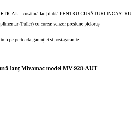
ERTICAL – cusătură lanț dublă PENTRU CUSĂTURI INCASTRU
imentar (Puller) cu curea; senzor presiune picioruș
imb pe perioada garanției și post-garanție.
sătură lanț Mivamac model MV-928-AUT