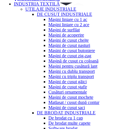
INDUSTRIA TEXTILĂ
UTILAJE INDUSTRIALE
DE CUSUT INDUSTRIALE
Mașini liniare cu 1 ac
Mașini liniare cu 2 ace
Mașini de surfilat
Mașini de acoperire
Mașini de cusut cheițe
Mașini de cusut nasturi
Masini de cusut butoniere
Mașini de cusut zig-zag
Mașină de cusut cu coloană
Mașini pentru cusătură lanț
Mașini cu dublu transport
Mașini cu triplu transport
Mașini de cusut găici
Mașini de cusut ștafir
Cusături ornamentale
Mașini de cusut mochete
Matlasat / cusut după contur
Mașini de cusut saci
DE BRODAT INDUSTRIALE
De brodat cu 1 cap
De brodat multe capete
Software brodat