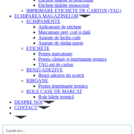
Etichete tipărite monocrom
IMPRIMARE ETICHETE DE CARTON (TAG)
ECHIPAREA MAGAZINELOR
ECHIPAMENTE
Aplicatoare de etichete
Marcatoare preț, cod și dată
Aparate de închis cutii
Aparate de sigilat pungi
ETICHETE
Pentru marcatoare
Pentru cântare și imprimante termice
TAG-uri de carton
BENZI ADEZIVE
Benzi adezive tip scotch
RIBOANE
Pentru imprimante termice
ROLE CASE DE MARCAT
Role hârtie termică
DESPRE NOI
CONTACT