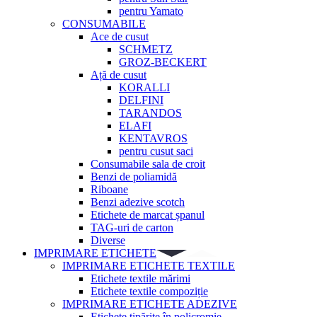
pentru Yamato
CONSUMABILE
Ace de cusut
SCHMETZ
GROZ-BECKERT
Ață de cusut
KORALLI
DELFINI
TARANDOS
ELAFI
KENTAVROS
pentru cusut saci
Consumabile sala de croit
Benzi de poliamidă
Riboane
Benzi adezive scotch
Etichete de marcat șpanul
TAG-uri de carton
Diverse
IMPRIMARE ETICHETE
IMPRIMARE ETICHETE TEXTILE
Etichete textile mărimi
Etichete textile compoziție
IMPRIMARE ETICHETE ADEZIVE
Etichete tipărite în policromie