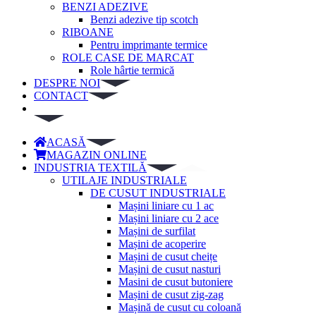
BENZI ADEZIVE
Benzi adezive tip scotch
RIBOANE
Pentru imprimante termice
ROLE CASE DE MARCAT
Role hârtie termică
DESPRE NOI
CONTACT
ACASĂ
MAGAZIN ONLINE
INDUSTRIA TEXTILĂ
UTILAJE INDUSTRIALE
DE CUSUT INDUSTRIALE
Mașini liniare cu 1 ac
Mașini liniare cu 2 ace
Mașini de surfilat
Mașini de acoperire
Mașini de cusut cheițe
Mașini de cusut nasturi
Masini de cusut butoniere
Mașini de cusut zig-zag
Mașină de cusut cu coloană