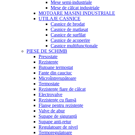
Mese semi-industriale
Mese de călcat industriale
MOTOARE MAȘINI INDUSTRIALE
UTILAJE CASNICE
Casnice de brodat
Casnice de matlasat
Casnice de surfilat
Casnice de acoperire
Casnice multifuncționale
PIESE DE SCHIMB
Presostate
Rezistențe
Butoane termostat
Fante din cauciuc
Microîntrerupătoare
Termostate
Rezistențe fiare de călcat
Electrovalve
Rezistențe cu flanșă
Flanșe pentru rezistențe
Valve de abur
Supape de siguranță
Supape anti-retur
Regulatoare de nivel
Termoregulatoare