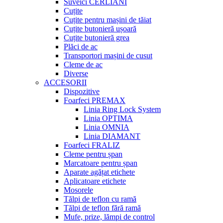
Suveici CERLIANI
Cuțite
Cuțite pentru mașini de tăiat
Cuțite butonieră ușoară
Cuțite butonieră grea
Plăci de ac
Transportori mașini de cusut
Cleme de ac
Diverse
ACCESORII
Dispozitive
Foarfeci PREMAX
Linia Ring Lock System
Linia OPTIMA
Linia OMNIA
Linia DIAMANT
Foarfeci FRALIZ
Cleme pentru șpan
Marcatoare pentru șpan
Aparate agățat etichete
Aplicatoare etichete
Mosorele
Tălpi de teflon cu ramă
Tălpi de teflon fără ramă
Mufe, prize, lămpi de control