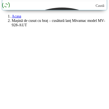
Caută
aici...
Acasa
Mașină de cusut cu braț – cusătură lanț Mivamac model MV-
928-AUT