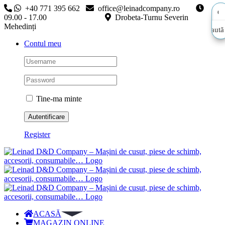
Skip
+40 771 395 662
office@leinadcompany.ro
to
09.00 - 17.00
Drobeta-Turnu Severin
content
Mehedinți
Caută
Caută
Contul meu
aici…
aici…
Tine-ma minte
Register
ACASĂ
MAGAZIN ONLINE