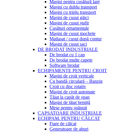
Mașini pentru cusătură lanț
Mașini cu dublu transport
Mașini cu triplu transport
Mașini de cusut găici
Mașini de cusut ștafir
Cusături ornamentale
Mașini de cusut mochete
Matlasat / cusut după contur
Mașini de cusut saci
DE BRODAT INDUSTRIALE
De brodat cu 1 cap
De brodat multe capete
Software brodat
ECHIPAMENTE PENTRU CROIT
Mașini de croit verticale
Cu bandă circulară – Banzig
Croit cu disc rotativ
Mașini de croit automate
Tăiat la capăt de șpan
Mașini de tăiat bentiță
Mese pentru șpănuit
CAPSATOARE INDUSTRIALE
ECHIPAM. PENTRU CĂLCAT
Fiare de călcat
Generatoare de aburi