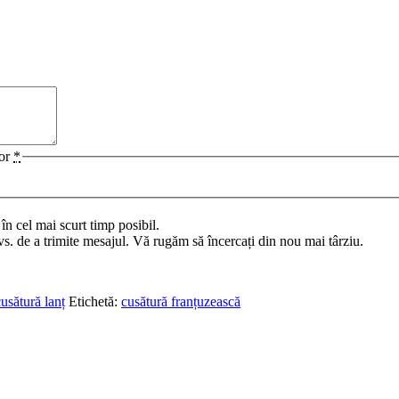
lor
*
n cel mai scurt timp posibil.
vs. de a trimite mesajul. Vă rugăm să încercați din nou mai târziu.
usătură lanț
Etichetă:
cusătură franțuzească