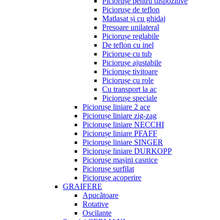
Piciorușe pentru dispozitive
Piciorușe de teflon
Matlasat și cu ghidaj
Presoare unilateral
Piciorușe reglabile
De teflon cu inel
Piciorușe cu tub
Piciorușe ajustabile
Piciorușe tivitoare
Piciorușe cu role
Cu transport la ac
Piciorușe speciale
Piciorușe liniare 2 ace
Piciorușe liniare zig-zag
Piciorușe liniare NECCHI
Piciorușe liniare PFAFF
Piciorușe liniare SINGER
Piciorușe liniare DURKOPP
Piciorușe mașini casnice
Piciorușe surfilat
Piciorușe acoperire
GRAIFERE
Apucătoare
Rotative
Oscilante