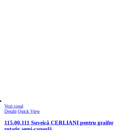
Vezi cosul
Detalii
Quick View
115.00.111 Suveică CERLIANI pentru graifer
rotativ semi-capsulă