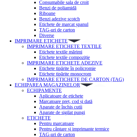
Consumabile sala de croit
Benzi de poliamidă
Riboane
Benzi adezive scotch
Etichete de marcat șpanul
TAG-uri de carton
Diverse
IMPRIMARE ETICHETE
IMPRIMARE ETICHETE TEXTILE
Etichete textile mărimi
Etichete textile compoziție
IMPRIMARE ETICHETE ADEZIVE
Etichete tipărite în policromie
Etichete tipărite monocrom
IMPRIMARE ETICHETE DE CARTON (TAG)
ECHIPAREA MAGAZINELOR
ECHIPAMENTE
Aplicatoare de etichete
Marcatoare preț, cod și dată
Aparate de închis cutii
Aparate de sigilat pungi
ETICHETE
Pentru marcatoare
Pentru cântare și imprimante termice
TAG-uri de carton