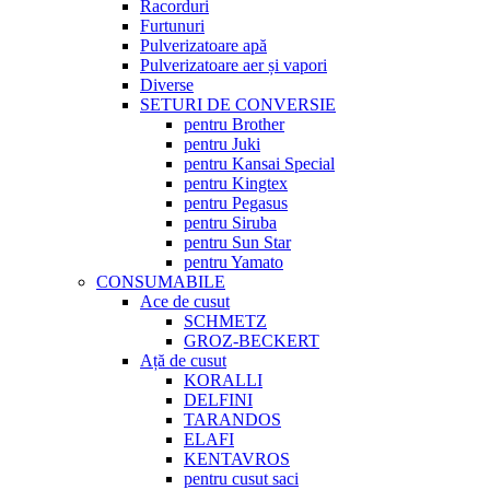
Racorduri
Furtunuri
Pulverizatoare apă
Pulverizatoare aer și vapori
Diverse
SETURI DE CONVERSIE
pentru Brother
pentru Juki
pentru Kansai Special
pentru Kingtex
pentru Pegasus
pentru Siruba
pentru Sun Star
pentru Yamato
CONSUMABILE
Ace de cusut
SCHMETZ
GROZ-BECKERT
Ață de cusut
KORALLI
DELFINI
TARANDOS
ELAFI
KENTAVROS
pentru cusut saci