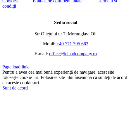
Cookies
Politica de confidențialitate
Termeni și
condiții
Toggle
Sliding
Sediu social
Bar
Area
Str Oltețului nr 7; Morunglav; Olt
Mobil:
+40 771 395 662
E-mail:
office@leinadcompany.ro
Page load link
Pentru a avea cea mai bună experiență de navigare, acest site
folosește cookie-uri. Folosirea site-ului înseamnă că sunteți de acord
cu aceste cookie-uri.
Sunt de acord
Go
to
Top