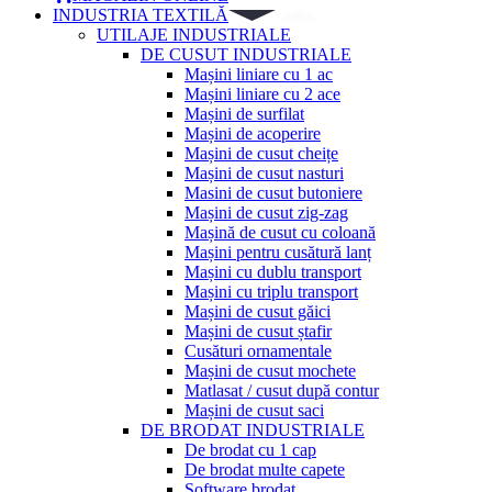
INDUSTRIA TEXTILĂ
UTILAJE INDUSTRIALE
DE CUSUT INDUSTRIALE
Mașini liniare cu 1 ac
Mașini liniare cu 2 ace
Mașini de surfilat
Mașini de acoperire
Mașini de cusut cheițe
Mașini de cusut nasturi
Masini de cusut butoniere
Mașini de cusut zig-zag
Mașină de cusut cu coloană
Mașini pentru cusătură lanț
Mașini cu dublu transport
Mașini cu triplu transport
Mașini de cusut găici
Mașini de cusut ștafir
Cusături ornamentale
Mașini de cusut mochete
Matlasat / cusut după contur
Mașini de cusut saci
DE BRODAT INDUSTRIALE
De brodat cu 1 cap
De brodat multe capete
Software brodat