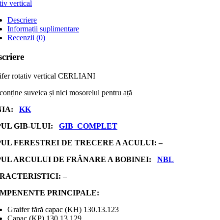
tiv vertical
Descriere
Informații suplimentare
Recenzii (0)
criere
ifer rotativ vertical CERLIANI
conține suveica și nici mosorelul pentru ață
NIA:
KK
PUL GIB-ULUI:
GIB COMPLET
PUL FERESTREI DE TRECERE A ACULUI: –
PUL ARCULUI DE FRÂNARE A BOBINEI:
NBL
RACTERISTICI: –
MPENENTE PRINCIPALE:
Graifer fără capac (KH) 130.13.123
Capac (KP) 130.13.129