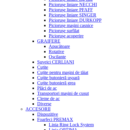
Piciorușe liniare NECCHI
Piciorușe liniare PFAFF
Piciorușe liniare SINGER
Piciorușe liniare DURKOPP
Piciorușe mașini casnice
Piciorușe surfilat
Piciorușe acoperire
GRAIFERE
Apucătoare
Rotative
Oscilante
Suveici CERLIANI
Cuțite
Cuțite pentru mașini de tăiat
Cuțite butonieră ușoară
Cuțite butonieră grea
Plăci de ac
Transportori mașini de cusut
Cleme de ac
Diverse
ACCESORII
Dispozitive
Foarfeci PREMAX
Linia Ring Lock System
Linia OPTIMA