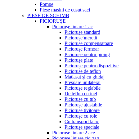
Pompe
Piese mașini de cusut saci
PIESE DE SCHIMB
PICIORUȘE
Piciorușe liniare 1 ac
Piciorușe standard
Piciorușe încrețit
Piciorușe compensatoare
Piciorușe fermoar
Piciorușe pentru piping
Piciorușe plate
Piciorușe pentru dispozitive
Piciorușe de teflon
Matlasat și cu ghidaj
Presoare unilateral
Piciorușe reglabile
De teflon cu inel
Piciorușe cu tub
Piciorușe ajustabile
Piciorușe tivitoare
Piciorușe cu role
Cu transport la ac
Piciorușe speciale
Piciorușe liniare 2 ace
Piciorușe liniare zig-zag