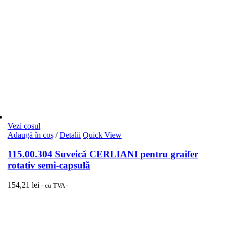
Vezi cosul
Adaugă în coș
/
Detalii
Quick View
115.00.304 Suveică CERLIANI pentru graifer
rotativ semi-capsulă
154,21
lei
- cu TVA -