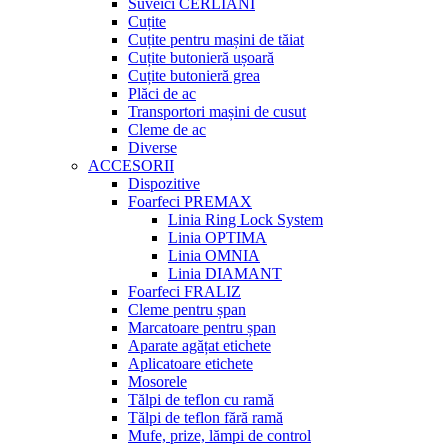
Suveici CERLIANI
Cuțite
Cuțite pentru mașini de tăiat
Cuțite butonieră ușoară
Cuțite butonieră grea
Plăci de ac
Transportori mașini de cusut
Cleme de ac
Diverse
ACCESORII
Dispozitive
Foarfeci PREMAX
Linia Ring Lock System
Linia OPTIMA
Linia OMNIA
Linia DIAMANT
Foarfeci FRALIZ
Cleme pentru șpan
Marcatoare pentru șpan
Aparate agățat etichete
Aplicatoare etichete
Mosorele
Tălpi de teflon cu ramă
Tălpi de teflon fără ramă
Mufe, prize, lămpi de control