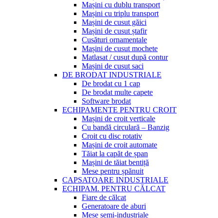
Mașini cu dublu transport
Mașini cu triplu transport
Mașini de cusut găici
Mașini de cusut ștafir
Cusături ornamentale
Mașini de cusut mochete
Matlasat / cusut după contur
Mașini de cusut saci
DE BRODAT INDUSTRIALE
De brodat cu 1 cap
De brodat multe capete
Software brodat
ECHIPAMENTE PENTRU CROIT
Mașini de croit verticale
Cu bandă circulară – Banzig
Croit cu disc rotativ
Mașini de croit automate
Tăiat la capăt de șpan
Mașini de tăiat bentiță
Mese pentru șpănuit
CAPSATOARE INDUSTRIALE
ECHIPAM. PENTRU CĂLCAT
Fiare de călcat
Generatoare de aburi
Mese semi-industriale