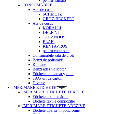
pentru Yamato
CONSUMABILE
Ace de cusut
SCHMETZ
GROZ-BECKERT
Ață de cusut
KORALLI
DELFINI
TARANDOS
ELAFI
KENTAVROS
pentru cusut saci
Consumabile sala de croit
Benzi de poliamidă
Riboane
Benzi adezive scotch
Etichete de marcat șpanul
TAG-uri de carton
Diverse
IMPRIMARE ETICHETE
IMPRIMARE ETICHETE TEXTILE
Etichete textile mărimi
Etichete textile compoziție
IMPRIMARE ETICHETE ADEZIVE
Etichete tipărite în policromie