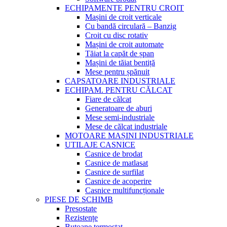
ECHIPAMENTE PENTRU CROIT
Mașini de croit verticale
Cu bandă circulară – Banzig
Croit cu disc rotativ
Mașini de croit automate
Tăiat la capăt de șpan
Mașini de tăiat bentiță
Mese pentru șpănuit
CAPSATOARE INDUSTRIALE
ECHIPAM. PENTRU CĂLCAT
Fiare de călcat
Generatoare de aburi
Mese semi-industriale
Mese de călcat industriale
MOTOARE MAȘINI INDUSTRIALE
UTILAJE CASNICE
Casnice de brodat
Casnice de matlasat
Casnice de surfilat
Casnice de acoperire
Casnice multifuncționale
PIESE DE SCHIMB
Presostate
Rezistențe
Butoane termostat