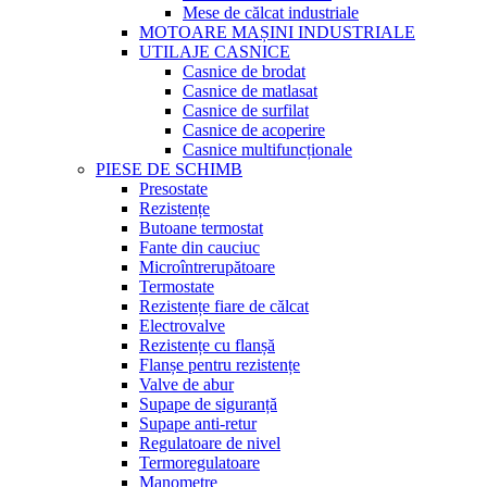
Mese de călcat industriale
MOTOARE MAȘINI INDUSTRIALE
UTILAJE CASNICE
Casnice de brodat
Casnice de matlasat
Casnice de surfilat
Casnice de acoperire
Casnice multifuncționale
PIESE DE SCHIMB
Presostate
Rezistențe
Butoane termostat
Fante din cauciuc
Microîntrerupătoare
Termostate
Rezistențe fiare de călcat
Electrovalve
Rezistențe cu flanșă
Flanșe pentru rezistențe
Valve de abur
Supape de siguranță
Supape anti-retur
Regulatoare de nivel
Termoregulatoare
Manometre