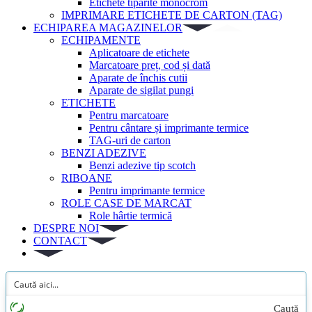
Etichete tipărite monocrom
IMPRIMARE ETICHETE DE CARTON (TAG)
ECHIPAREA MAGAZINELOR
ECHIPAMENTE
Aplicatoare de etichete
Marcatoare preț, cod și dată
Aparate de închis cutii
Aparate de sigilat pungi
ETICHETE
Pentru marcatoare
Pentru cântare și imprimante termice
TAG-uri de carton
BENZI ADEZIVE
Benzi adezive tip scotch
RIBOANE
Pentru imprimante termice
ROLE CASE DE MARCAT
Role hârtie termică
DESPRE NOI
CONTACT
Caută