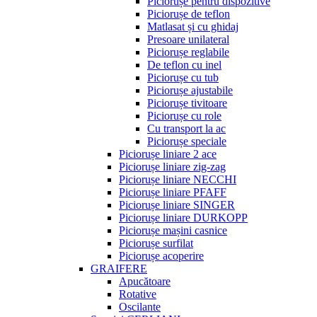
Piciorușe pentru dispozitive
Piciorușe de teflon
Matlasat și cu ghidaj
Presoare unilateral
Piciorușe reglabile
De teflon cu inel
Piciorușe cu tub
Piciorușe ajustabile
Piciorușe tivitoare
Piciorușe cu role
Cu transport la ac
Piciorușe speciale
Piciorușe liniare 2 ace
Piciorușe liniare zig-zag
Piciorușe liniare NECCHI
Piciorușe liniare PFAFF
Piciorușe liniare SINGER
Piciorușe liniare DURKOPP
Piciorușe mașini casnice
Piciorușe surfilat
Piciorușe acoperire
GRAIFERE
Apucătoare
Rotative
Oscilante