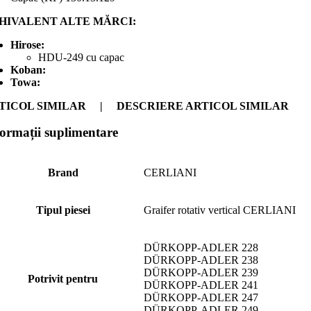
HIVALENT ALTE MĂRCI:
Hirose:
HDU-249 cu capac
Koban:
Towa:
TICOL SIMILAR | DESCRIERE ARTICOL SIMILAR
formații suplimentare
Brand
CERLIANI
Tipul piesei
Graifer rotativ vertical CERLIANI
DÜRKOPP-ADLER 228
DÜRKOPP-ADLER 238
DÜRKOPP-ADLER 239
Potrivit pentru
DÜRKOPP-ADLER 241
DÜRKOPP-ADLER 247
DÜRKOPP-ADLER 249