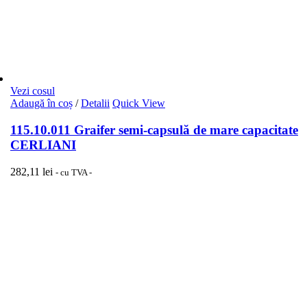
Vezi cosul
Adaugă în coș
/
Detalii
Quick View
115.10.011 Graifer semi-capsulă de mare capacitate
CERLIANI
282,11
lei
- cu TVA -