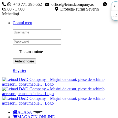
Skip
+40 771 395 662
office@leinadcompany.ro
to
09.00 - 17.00
Drobeta-Turnu Severin
content
Mehedinți
Caută
Caută
Contul meu
aici…
aici…
Tine-ma minte
Register
ACASĂ
MAGAZIN ONLINE