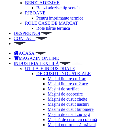
BENZI ADEZIVE
Benzi adezive tip scotch
RIBOANE
Pentru imprimante termice
ROLE CASE DE MARCAT
Role hârtie termică
DESPRE NOI
CONTACT
ACASĂ
MAGAZIN ONLINE
INDUSTRIA TEXTILĂ
UTILAJE INDUSTRIALE
DE CUSUT INDUSTRIALE
Mașini liniare cu 1 ac
Mașini liniare cu 2 ace
Mașini de surfilat
Mașini de acoperire
Mașini de cusut cheițe
Mașini de cusut nasturi
Masini de cusut butoniere
Mașini de cusut zig-zag
Mașină de cusut cu coloană
Mașini pentru cusătură lanț