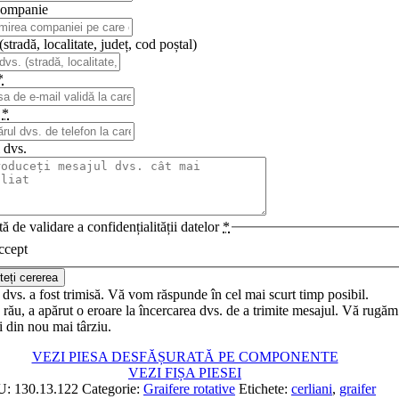
ompanie
stradă, localitate, județ, cod poștal)
*
n
*
 dvs.
ă de validare a confidențialității datelor
*
ccept
teți cererea
dvs. a fost trimisă. Vă vom răspunde în cel mai scurt timp posibil.
rău, a apărut o eroare la încercarea dvs. de a trimite mesajul. Vă rugăm
i din nou mai târziu.
VEZI PIESA DESFĂȘURATĂ PE COMPONENTE
VEZI FIȘA PIESEI
U:
130.13.122
Categorie:
Graifere rotative
Etichete:
cerliani
,
graifer