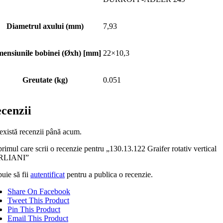
Diametrul axului (mm)
7,93
ensiunile bobinei (Øxh) [mm]
22×10,3
Greutate (kg)
0.051
cenzii
există recenzii până acum.
primul care scrii o recenzie pentru „130.13.122 Graifer rotativ vertical
RLIANI”
uie să fii
autentificat
pentru a publica o recenzie.
Share On Facebook
Tweet This Product
Pin This Product
Email This Product