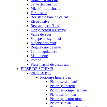
Fante din cauciuc
Microîntrerupătoare
Termostate
Rezistențe fiare de călcat
Electrovalve
Rezistențe cu flanșă
Flanșe pentru rezistențe
Valve de abur
Supape de siguranță
Supape anti-retur
Regulatoare de nivel
Termoregulatoare
Manometre
Pompe
Piese mașini de cusut saci
PIESE DE SCHIMB
PICIORUȘE
Piciorușe liniare 1 ac
Piciorușe standard
Piciorușe încrețit
Piciorușe compensatoare
Piciorușe fermoar
Piciorușe pentru piping
Piciorușe plate