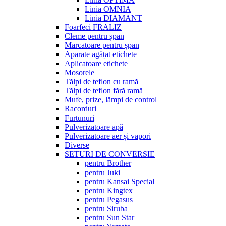
Linia OMNIA
Linia DIAMANT
Foarfeci FRALIZ
Cleme pentru șpan
Marcatoare pentru șpan
Aparate agățat etichete
Aplicatoare etichete
Mosorele
Tălpi de teflon cu ramă
Tălpi de teflon fără ramă
Mufe, prize, lămpi de control
Racorduri
Furtunuri
Pulverizatoare apă
Pulverizatoare aer și vapori
Diverse
SETURI DE CONVERSIE
pentru Brother
pentru Juki
pentru Kansai Special
pentru Kingtex
pentru Pegasus
pentru Siruba
pentru Sun Star