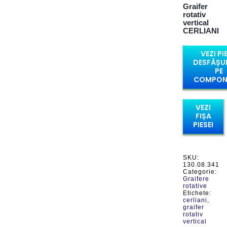
Graifer
rotativ
vertical
CERLIANI
VEZI PI
DESFĂȘU
PE
COMPON
VEZI
FIȘA
PIESEI
SKU:
130.08.341
Categorie:
Graifere
rotative
Etichete:
cerliani
,
graifer
rotativ
vertical