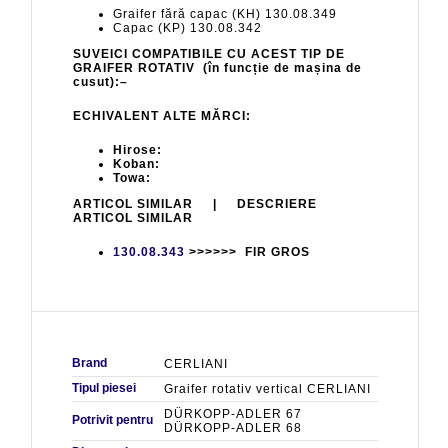
Graifer fără capac (KH) 130.08.349
Capac (KP) 130.08.342
SUVEICI COMPATIBILE CU ACEST TIP DE
GRAIFER ROTATIV (în funcție de mașina de
cusut):–
ECHIVALENT ALTE MĂRCI:
Hirose:
Koban:
Towa:
ARTICOL SIMILAR | DESCRIERE
ARTICOL SIMILAR
130.08.343
>>>>>> FIR GROS
Brand
CERLIANI
Tipul piesei
Graifer rotativ vertical CERLIANI
DÜRKOPP-ADLER 67
Potrivit pentru
DÜRKOPP-ADLER 68