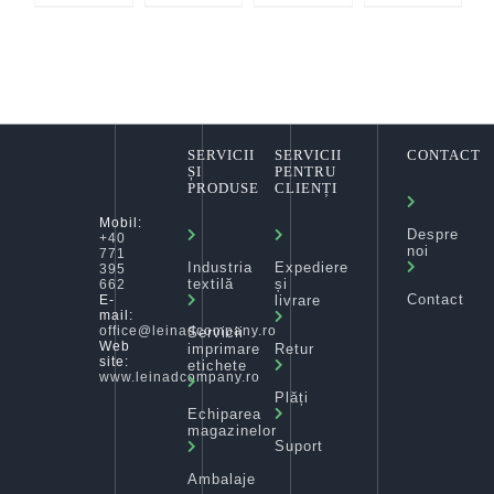
SERVICII
SERVICII
CONTACT
ȘI
PENTRU
PRODUSE
CLIENȚI
Mobil:
Despre
+40
noi
771
Industria
Expediere
395
textilă
și
662
Contact
livrare
E-
mail:
office@leinadcompany.ro
Servicii
Web
imprimare
Retur
site:
etichete
www.leinadcompany.ro
Plăți
Echiparea
magazinelor
Suport
Ambalaje