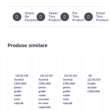
Share
Tweet
Pin
Email
On
This
This
This
Facebook
Product
Product
Product
Produse similare
CK
QUICK
QUICK
QUICK
W
VIEW
VIEW
VIEW
115.00.248
130.10.007
115.00.262
KK
Suveică
Suveică
Suveică
112.00.025
CERLIANI
CERLIANI
CERLIANI
Graifer
pentru
pentru
pentru
oscilant
graifer
graifer
graifer
CERLIANI
rotativ
rotativ
rotativ
semi-
orizontal
semi-
capsulă
de mare
capsulă
capacitate