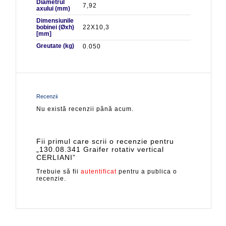
Diametrul
7,92
axului (mm)
Dimensiunile
bobinei (Øxh)
22X10,3
[mm]
Greutate (kg)
0.050
Recenzii
Nu există recenzii până acum.
Fii primul care scrii o recenzie pentru
„130.08.341 Graifer rotativ vertical
CERLIANI”
Trebuie să fii
autentificat
pentru a publica o
recenzie.