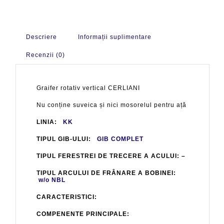
Descriere
Informații suplimentare
Recenzii (0)
Graifer rotativ vertical CERLIANI
Nu conține suveica și nici mosorelul pentru ață
LINIA:
KK
TIPUL GIB-ULUI:
GIB COMPLET
TIPUL FERESTREI DE TRECERE A ACULUI: –
TIPUL ARCULUI DE FRÂNARE A BOBINEI:
w/o NBL
CARACTERISTICI:
COMPENENTE PRINCIPALE: