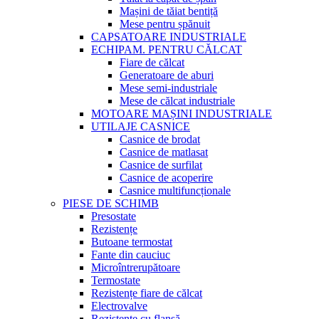
Mașini de tăiat bentiță
Mese pentru șpănuit
CAPSATOARE INDUSTRIALE
ECHIPAM. PENTRU CĂLCAT
Fiare de călcat
Generatoare de aburi
Mese semi-industriale
Mese de călcat industriale
MOTOARE MAȘINI INDUSTRIALE
UTILAJE CASNICE
Casnice de brodat
Casnice de matlasat
Casnice de surfilat
Casnice de acoperire
Casnice multifuncționale
PIESE DE SCHIMB
Presostate
Rezistențe
Butoane termostat
Fante din cauciuc
Microîntrerupătoare
Termostate
Rezistențe fiare de călcat
Electrovalve
Rezistențe cu flanșă