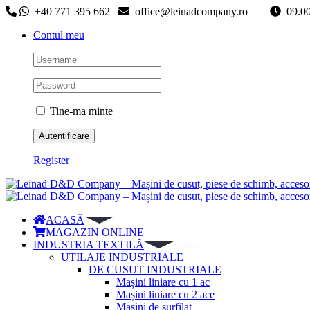
Skip
+40 771 395 662
office@leinadcompany.ro
09
to
Contul meu
content
Tine-ma minte
Register
ACASĂ
MAGAZIN ONLINE
INDUSTRIA TEXTILĂ
UTILAJE INDUSTRIALE
DE CUSUT INDUSTRIALE
Mașini liniare cu 1 ac
Mașini liniare cu 2 ace
Mașini de surfilat