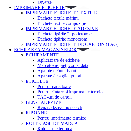
Diverse
IMPRIMARE ETICHETE
IMPRIMARE ETICHETE TEXTILE
Etichete textile mărimi
Etichete textile compoziție
IMPRIMARE ETICHETE ADEZIVE
Etichete tipărite în policromie
Etichete tipărite monocrom
IMPRIMARE ETICHETE DE CARTON (TAG)
ECHIPAREA MAGAZINELOR
ECHIPAMENTE
Aplicatoare de etichete
Marcatoare preț, cod și dată
Aparate de închis cutii
Aparate de sigilat pungi
ETICHETE
Pentru marcatoare
Pentru cântare și imprimante termice
TAG-uri de carton
BENZI ADEZIVE
Benzi adezive tip scotch
RIBOANE
Pentru imprimante termice
ROLE CASE DE MARCAT
Role hârtie termică