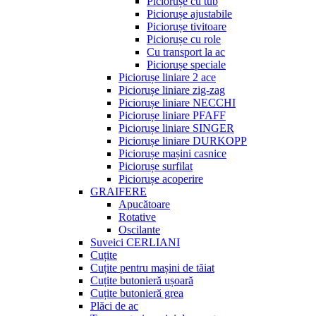
Piciorușe cu tub
Piciorușe ajustabile
Piciorușe tivitoare
Piciorușe cu role
Cu transport la ac
Piciorușe speciale
Piciorușe liniare 2 ace
Piciorușe liniare zig-zag
Piciorușe liniare NECCHI
Piciorușe liniare PFAFF
Piciorușe liniare SINGER
Piciorușe liniare DURKOPP
Piciorușe mașini casnice
Piciorușe surfilat
Piciorușe acoperire
GRAIFERE
Apucătoare
Rotative
Oscilante
Suveici CERLIANI
Cuțite
Cuțite pentru mașini de tăiat
Cuțite butonieră ușoară
Cuțite butonieră grea
Plăci de ac