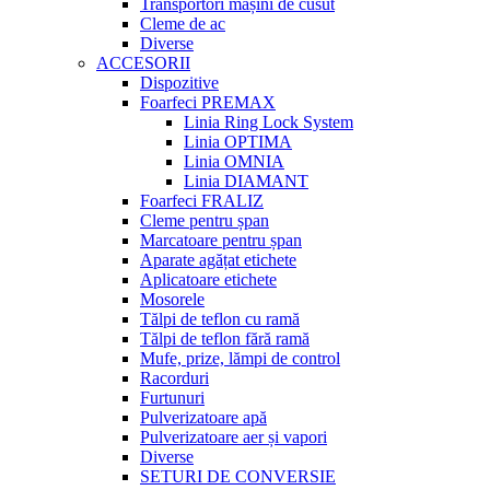
Transportori mașini de cusut
Cleme de ac
Diverse
ACCESORII
Dispozitive
Foarfeci PREMAX
Linia Ring Lock System
Linia OPTIMA
Linia OMNIA
Linia DIAMANT
Foarfeci FRALIZ
Cleme pentru șpan
Marcatoare pentru șpan
Aparate agățat etichete
Aplicatoare etichete
Mosorele
Tălpi de teflon cu ramă
Tălpi de teflon fără ramă
Mufe, prize, lămpi de control
Racorduri
Furtunuri
Pulverizatoare apă
Pulverizatoare aer și vapori
Diverse
SETURI DE CONVERSIE