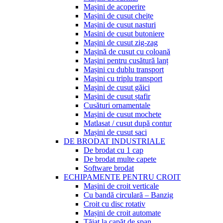
Mașini de acoperire
Mașini de cusut cheițe
Mașini de cusut nasturi
Masini de cusut butoniere
Mașini de cusut zig-zag
Mașină de cusut cu coloană
Mașini pentru cusătură lanț
Mașini cu dublu transport
Mașini cu triplu transport
Mașini de cusut găici
Mașini de cusut ștafir
Cusături ornamentale
Mașini de cusut mochete
Matlasat / cusut după contur
Mașini de cusut saci
DE BRODAT INDUSTRIALE
De brodat cu 1 cap
De brodat multe capete
Software brodat
ECHIPAMENTE PENTRU CROIT
Mașini de croit verticale
Cu bandă circulară – Banzig
Croit cu disc rotativ
Mașini de croit automate
Tăiat la capăt de șpan