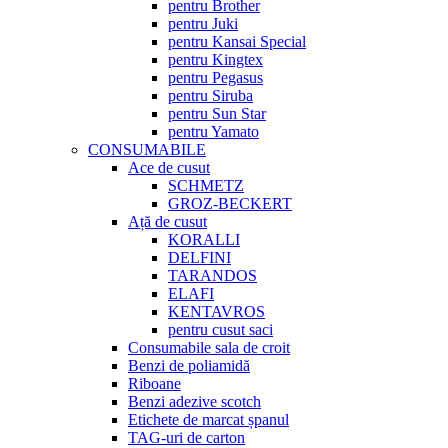
pentru Brother
pentru Juki
pentru Kansai Special
pentru Kingtex
pentru Pegasus
pentru Siruba
pentru Sun Star
pentru Yamato
CONSUMABILE
Ace de cusut
SCHMETZ
GROZ-BECKERT
Ață de cusut
KORALLI
DELFINI
TARANDOS
ELAFI
KENTAVROS
pentru cusut saci
Consumabile sala de croit
Benzi de poliamidă
Riboane
Benzi adezive scotch
Etichete de marcat șpanul
TAG-uri de carton