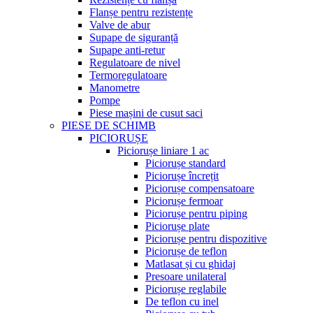
Flanșe pentru rezistențe
Valve de abur
Supape de siguranță
Supape anti-retur
Regulatoare de nivel
Termoregulatoare
Manometre
Pompe
Piese mașini de cusut saci
PIESE DE SCHIMB
PICIORUȘE
Piciorușe liniare 1 ac
Piciorușe standard
Piciorușe încrețit
Piciorușe compensatoare
Piciorușe fermoar
Piciorușe pentru piping
Piciorușe plate
Piciorușe pentru dispozitive
Piciorușe de teflon
Matlasat și cu ghidaj
Presoare unilateral
Piciorușe reglabile
De teflon cu inel