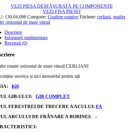
VEZI PIESA DESFĂȘURATĂ PE COMPONENTE
VEZI FIȘA PIESEI
U:
130.04.098
Categorie:
Graifere rotative
Etichete:
cerliani
,
graifer
tiv orizontal de mare viteză
Descriere
Informații suplimentare
Recenzii (0)
criere
ifer rotativ orizontal de mare viteză CERLIANI
conține suveica și nici mosorelul pentru ață
NIA:
KH
PUL GIB-ULUI:
GIB COMPLET
PUL FERESTREI DE TRECERE A ACULUI:
FA
PUL ARCULUI DE FRÂNARE A BOBINEI: –
RACTERISTICI: