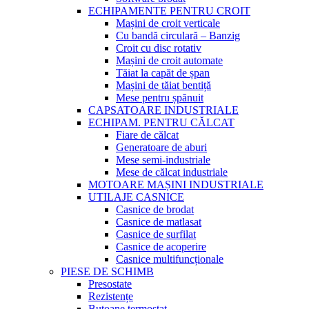
ECHIPAMENTE PENTRU CROIT
Mașini de croit verticale
Cu bandă circulară – Banzig
Croit cu disc rotativ
Mașini de croit automate
Tăiat la capăt de șpan
Mașini de tăiat bentiță
Mese pentru șpănuit
CAPSATOARE INDUSTRIALE
ECHIPAM. PENTRU CĂLCAT
Fiare de călcat
Generatoare de aburi
Mese semi-industriale
Mese de călcat industriale
MOTOARE MAȘINI INDUSTRIALE
UTILAJE CASNICE
Casnice de brodat
Casnice de matlasat
Casnice de surfilat
Casnice de acoperire
Casnice multifuncționale
PIESE DE SCHIMB
Presostate
Rezistențe
Butoane termostat