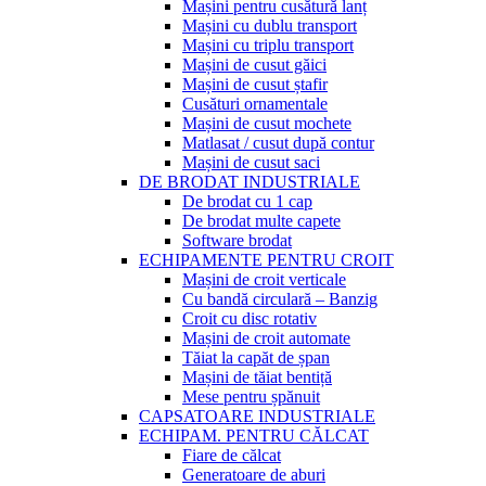
Mașini pentru cusătură lanț
Mașini cu dublu transport
Mașini cu triplu transport
Mașini de cusut găici
Mașini de cusut ștafir
Cusături ornamentale
Mașini de cusut mochete
Matlasat / cusut după contur
Mașini de cusut saci
DE BRODAT INDUSTRIALE
De brodat cu 1 cap
De brodat multe capete
Software brodat
ECHIPAMENTE PENTRU CROIT
Mașini de croit verticale
Cu bandă circulară – Banzig
Croit cu disc rotativ
Mașini de croit automate
Tăiat la capăt de șpan
Mașini de tăiat bentiță
Mese pentru șpănuit
CAPSATOARE INDUSTRIALE
ECHIPAM. PENTRU CĂLCAT
Fiare de călcat
Generatoare de aburi