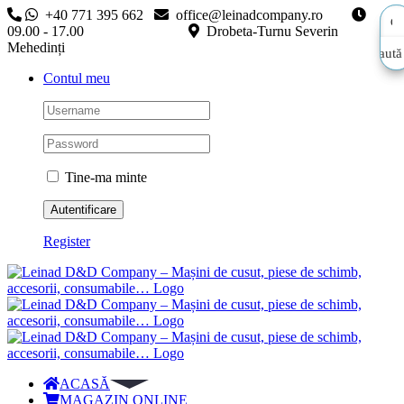
Skip
+40 771 395 662
office@leinadcompany.ro
to
09.00 - 17.00
Drobeta-Turnu Severin
content
Mehedinți
Caută
Caută
Contul meu
aici…
aici…
Tine-ma minte
Register
ACASĂ
MAGAZIN ONLINE