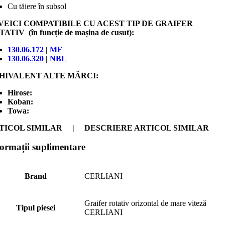
Cu tăiere în subsol
VEICI COMPATIBILE CU ACEST TIP DE GRAIFER
ATIV (în funcție de mașina de cusut):
130.06.172
|
MF
130.06.320
|
NBL
HIVALENT ALTE MĂRCI:
Hirose:
Koban:
Towa:
TICOL SIMILAR | DESCRIERE ARTICOL SIMILAR
formații suplimentare
Brand
CERLIANI
Graifer rotativ orizontal de mare viteză
Tipul piesei
CERLIANI