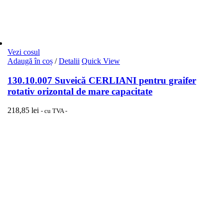
Vezi cosul
Adaugă în coș
/
Detalii
Quick View
130.10.007 Suveică CERLIANI pentru graifer
rotativ orizontal de mare capacitate
218,85
lei
- cu TVA -