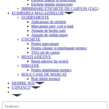
Etichete tipărite monocrom
IMPRIMARE ETICHETE DE CARTON (TAG)
ECHIPAREA MAGAZINELOR
ECHIPAMENTE
Aplicatoare de etichete
Marcatoare preț, cod și dată
Aparate de închis cutii
Aparate de sigilat pungi
ETICHETE
Pentru marcatoare
Pentru cântare și imprimante termice
TAG-uri de carton
BENZI ADEZIVE
Benzi adezive tip scotch
RIBOANE
Pentru imprimante termice
ROLE CASE DE MARCAT
Role hârtie termică
DESPRE NOI
CONTACT