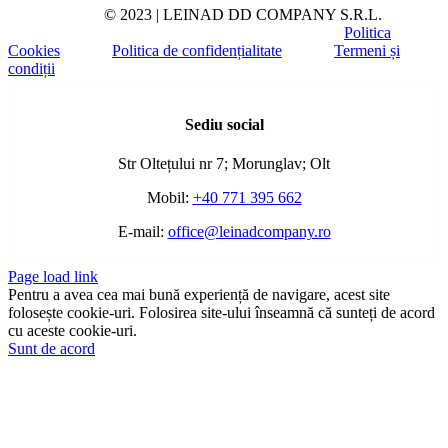
© 2023 | LEINAD DD COMPANY S.R.L.
Politica
Cookies
Politica de confidențialitate
Termeni și
condiții
Toggle
Sliding
Sediu social
Bar
Area
Str Oltețului nr 7; Morunglav; Olt
Mobil:
+40 771 395 662
E-mail:
office@leinadcompany.ro
Page load link
Pentru a avea cea mai bună experiență de navigare, acest site
folosește cookie-uri. Folosirea site-ului înseamnă că sunteți de acord
cu aceste cookie-uri.
Sunt de acord
Go
to
Top