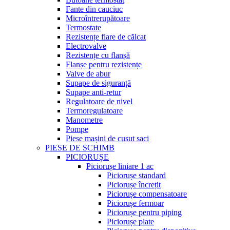
Fante din cauciuc
Microîntrerupătoare
Termostate
Rezistențe fiare de călcat
Electrovalve
Rezistențe cu flanșă
Flanșe pentru rezistențe
Valve de abur
Supape de siguranță
Supape anti-retur
Regulatoare de nivel
Termoregulatoare
Manometre
Pompe
Piese mașini de cusut saci
PIESE DE SCHIMB
PICIORUȘE
Piciorușe liniare 1 ac
Piciorușe standard
Piciorușe încrețit
Piciorușe compensatoare
Piciorușe fermoar
Piciorușe pentru piping
Piciorușe plate