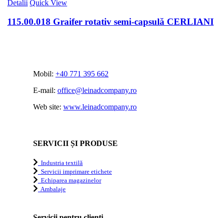
Detalii
Quick View
115.00.018 Graifer rotativ semi-capsulă CERLIANI
Mobil:
+40 771 395 662
E-mail:
office@leinadcompany.ro
Web site:
www.leinadcompany.ro
SERVICII ȘI PRODUSE
Industria textilă
Servicii imprimare etichete
Echiparea magazinelor
Ambalaje
Servicii pentru clienți