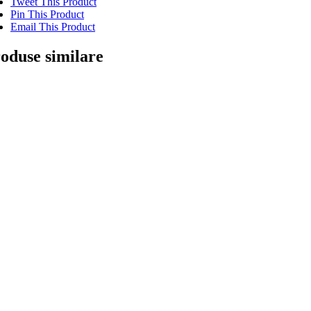
Tweet This Product
Pin This Product
Email This Product
oduse similare