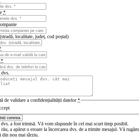
*
me
*
ompanie
stradă, localitate, județ, cod poștal)
*
n
*
 dvs.
ă de validare a confidențialității datelor
*
ccept
teți cererea
dvs. a fost trimisă. Vă vom răspunde în cel mai scurt timp posibil.
rău, a apărut o eroare la încercarea dvs. de a trimite mesajul. Vă rugăm
i din nou mai târziu.