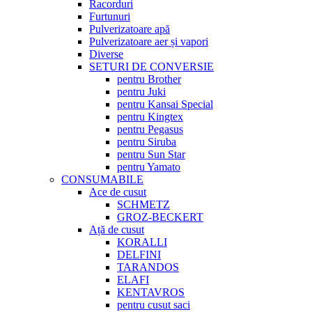
Racorduri
Furtunuri
Pulverizatoare apă
Pulverizatoare aer și vapori
Diverse
SETURI DE CONVERSIE
pentru Brother
pentru Juki
pentru Kansai Special
pentru Kingtex
pentru Pegasus
pentru Siruba
pentru Sun Star
pentru Yamato
CONSUMABILE
Ace de cusut
SCHMETZ
GROZ-BECKERT
Ață de cusut
KORALLI
DELFINI
TARANDOS
ELAFI
KENTAVROS
pentru cusut saci