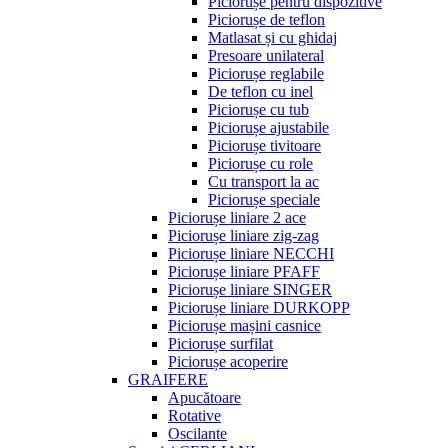
Piciorușe pentru dispozitive
Piciorușe de teflon
Matlasat și cu ghidaj
Presoare unilateral
Piciorușe reglabile
De teflon cu inel
Piciorușe cu tub
Piciorușe ajustabile
Piciorușe tivitoare
Piciorușe cu role
Cu transport la ac
Piciorușe speciale
Piciorușe liniare 2 ace
Piciorușe liniare zig-zag
Piciorușe liniare NECCHI
Piciorușe liniare PFAFF
Piciorușe liniare SINGER
Piciorușe liniare DURKOPP
Piciorușe mașini casnice
Piciorușe surfilat
Piciorușe acoperire
GRAIFERE
Apucătoare
Rotative
Oscilante