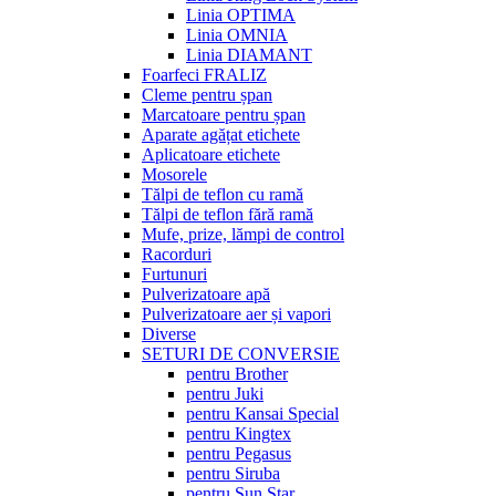
Linia OPTIMA
Linia OMNIA
Linia DIAMANT
Foarfeci FRALIZ
Cleme pentru șpan
Marcatoare pentru șpan
Aparate agățat etichete
Aplicatoare etichete
Mosorele
Tălpi de teflon cu ramă
Tălpi de teflon fără ramă
Mufe, prize, lămpi de control
Racorduri
Furtunuri
Pulverizatoare apă
Pulverizatoare aer și vapori
Diverse
SETURI DE CONVERSIE
pentru Brother
pentru Juki
pentru Kansai Special
pentru Kingtex
pentru Pegasus
pentru Siruba
pentru Sun Star