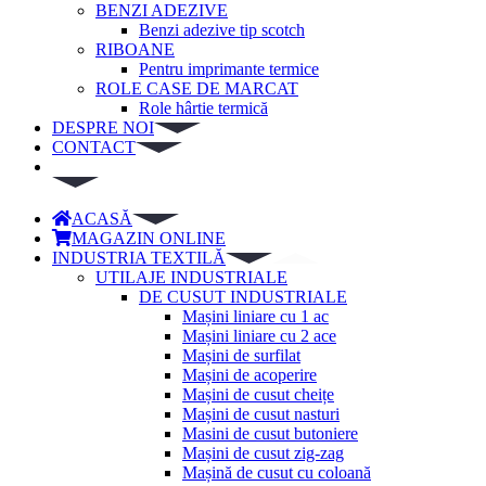
BENZI ADEZIVE
Benzi adezive tip scotch
RIBOANE
Pentru imprimante termice
ROLE CASE DE MARCAT
Role hârtie termică
DESPRE NOI
CONTACT
ACASĂ
MAGAZIN ONLINE
INDUSTRIA TEXTILĂ
UTILAJE INDUSTRIALE
DE CUSUT INDUSTRIALE
Mașini liniare cu 1 ac
Mașini liniare cu 2 ace
Mașini de surfilat
Mașini de acoperire
Mașini de cusut cheițe
Mașini de cusut nasturi
Masini de cusut butoniere
Mașini de cusut zig-zag
Mașină de cusut cu coloană