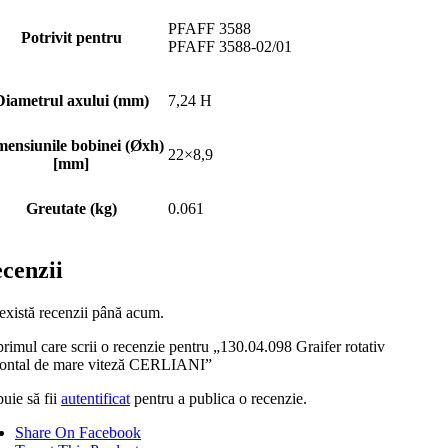
PFAFF 3588
Potrivit pentru
PFAFF 3588-02/01
Diametrul axului (mm)
7,24 H
ensiunile bobinei (Øxh)
22×8,9
[mm]
Greutate (kg)
0.061
cenzii
există recenzii până acum.
primul care scrii o recenzie pentru „130.04.098 Graifer rotativ
zontal de mare viteză CERLIANI”
uie să fii
autentificat
pentru a publica o recenzie.
Share On Facebook