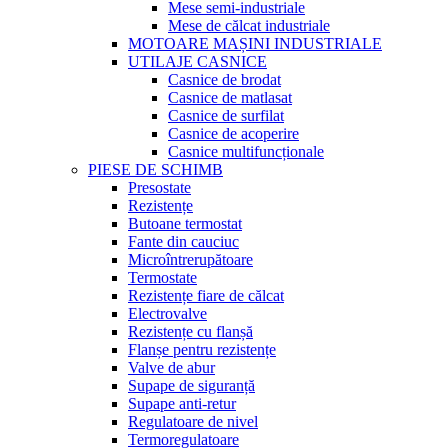
Mese semi-industriale
Mese de călcat industriale
MOTOARE MAȘINI INDUSTRIALE
UTILAJE CASNICE
Casnice de brodat
Casnice de matlasat
Casnice de surfilat
Casnice de acoperire
Casnice multifuncționale
PIESE DE SCHIMB
Presostate
Rezistențe
Butoane termostat
Fante din cauciuc
Microîntrerupătoare
Termostate
Rezistențe fiare de călcat
Electrovalve
Rezistențe cu flanșă
Flanșe pentru rezistențe
Valve de abur
Supape de siguranță
Supape anti-retur
Regulatoare de nivel
Termoregulatoare