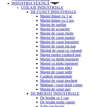
INDUSTRIA TEXTILĂ
UTILAJE INDUSTRIALE
DE CUSUT INDUSTRIALE
Mașini liniare cu 1 ac
Mașini liniare cu 2 ace
Mașini de surfilat
Mașini de acoperire
Mașini de cusut cheițe
Mașini de cusut nasturi
Masini de cusut butoniere
Mașini de cusut zig-zag
Mașină de cusut cu coloană
Mașini pentru cusătură lanț
Mașini cu dublu transport
Mașini cu triplu transport
Mașini de cusut găici
Mașini de cusut ștafir
Cusături ornamentale
Mașini de cusut mochete
Matlasat / cusut după contur
Mașini de cusut saci
DE BRODAT INDUSTRIALE
De brodat cu 1 cap
De brodat multe capete
Software brodat