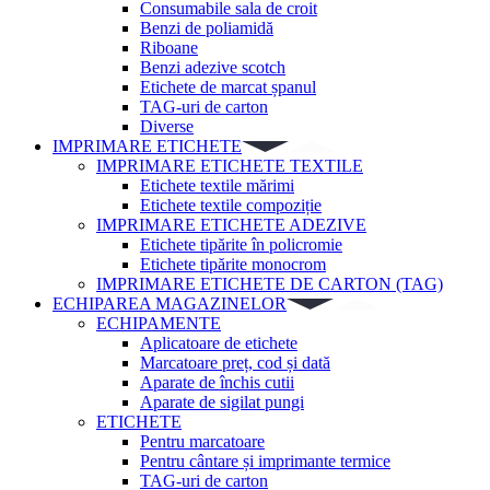
Consumabile sala de croit
Benzi de poliamidă
Riboane
Benzi adezive scotch
Etichete de marcat șpanul
TAG-uri de carton
Diverse
IMPRIMARE ETICHETE
IMPRIMARE ETICHETE TEXTILE
Etichete textile mărimi
Etichete textile compoziție
IMPRIMARE ETICHETE ADEZIVE
Etichete tipărite în policromie
Etichete tipărite monocrom
IMPRIMARE ETICHETE DE CARTON (TAG)
ECHIPAREA MAGAZINELOR
ECHIPAMENTE
Aplicatoare de etichete
Marcatoare preț, cod și dată
Aparate de închis cutii
Aparate de sigilat pungi
ETICHETE
Pentru marcatoare
Pentru cântare și imprimante termice
TAG-uri de carton