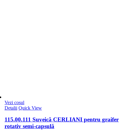
Vezi cosul
Detalii
Quick View
115.00.111 Suveică CERLIANI pentru graifer
rotativ semi-capsulă