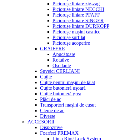
Piciorușe liniare zig-zag
Piciorușe liniare NECCHI
Piciorușe liniare PFAFF
Piciorușe liniare SINGER
Piciorușe liniare DURKOPP
Piciorușe mașini casnice
Piciorușe surfilat
Piciorușe acoperire
GRAIFERE
Apucătoare
Rotative
Oscilante
Suveici CERLIANI
Cuțite
Cuțite pentru mașini de tăiat
Cuțite butonieră ușoară
Cuțite butonieră grea
Plăci de ac
Transportori mașini de cusut
Cleme de ac
Diverse
ACCESORII
Dispozitive
Foarfeci PREMAX
Linia Ring Lock System