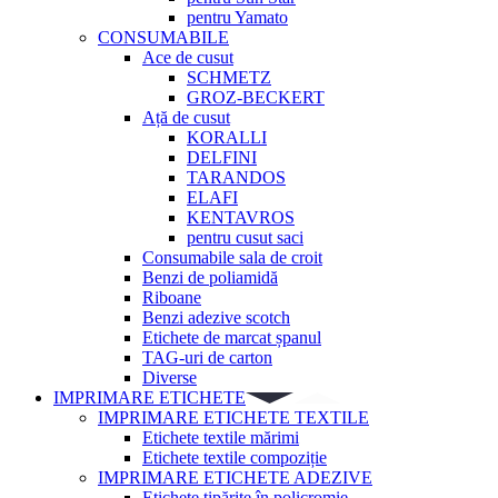
pentru Yamato
CONSUMABILE
Ace de cusut
SCHMETZ
GROZ-BECKERT
Ață de cusut
KORALLI
DELFINI
TARANDOS
ELAFI
KENTAVROS
pentru cusut saci
Consumabile sala de croit
Benzi de poliamidă
Riboane
Benzi adezive scotch
Etichete de marcat șpanul
TAG-uri de carton
Diverse
IMPRIMARE ETICHETE
IMPRIMARE ETICHETE TEXTILE
Etichete textile mărimi
Etichete textile compoziție
IMPRIMARE ETICHETE ADEZIVE
Etichete tipărite în policromie