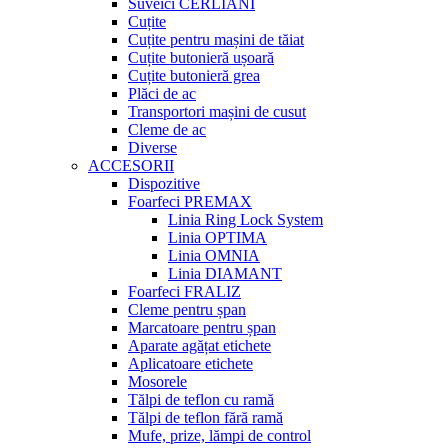
Suveici CERLIANI
Cuțite
Cuțite pentru mașini de tăiat
Cuțite butonieră ușoară
Cuțite butonieră grea
Plăci de ac
Transportori mașini de cusut
Cleme de ac
Diverse
ACCESORII
Dispozitive
Foarfeci PREMAX
Linia Ring Lock System
Linia OPTIMA
Linia OMNIA
Linia DIAMANT
Foarfeci FRALIZ
Cleme pentru șpan
Marcatoare pentru șpan
Aparate agățat etichete
Aplicatoare etichete
Mosorele
Tălpi de teflon cu ramă
Tălpi de teflon fără ramă
Mufe, prize, lămpi de control