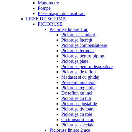
Manometre
Pompe
Piese mașini de cusut saci
PIESE DE SCHIMB
PICIORUȘE
Piciorușe liniare 1 ac
Piciorușe standard
Piciorușe încrețit
Piciorușe compensatoare
Piciorușe fermoar
Piciorușe pentru piping
Piciorușe plate
Piciorușe pentru dispozitive
Piciorușe de teflon
Matlasat și cu ghidaj
Presoare unilateral
Piciorușe reglabile
De teflon cu inel
Piciorușe cu tub
Piciorușe ajustabile
Piciorușe tivitoare
Piciorușe cu role
Cu transport la ac
Piciorușe speciale
Piciorușe liniare 2 ace