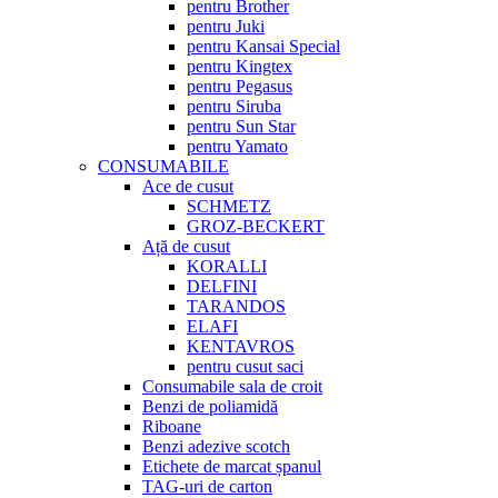
pentru Brother
pentru Juki
pentru Kansai Special
pentru Kingtex
pentru Pegasus
pentru Siruba
pentru Sun Star
pentru Yamato
CONSUMABILE
Ace de cusut
SCHMETZ
GROZ-BECKERT
Ață de cusut
KORALLI
DELFINI
TARANDOS
ELAFI
KENTAVROS
pentru cusut saci
Consumabile sala de croit
Benzi de poliamidă
Riboane
Benzi adezive scotch
Etichete de marcat șpanul
TAG-uri de carton