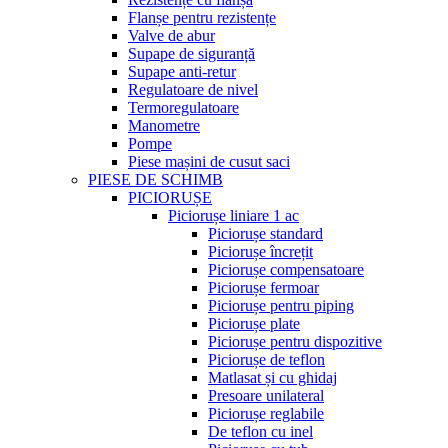
Flanșe pentru rezistențe
Valve de abur
Supape de siguranță
Supape anti-retur
Regulatoare de nivel
Termoregulatoare
Manometre
Pompe
Piese mașini de cusut saci
PIESE DE SCHIMB
PICIORUȘE
Piciorușe liniare 1 ac
Piciorușe standard
Piciorușe încrețit
Piciorușe compensatoare
Piciorușe fermoar
Piciorușe pentru piping
Piciorușe plate
Piciorușe pentru dispozitive
Piciorușe de teflon
Matlasat și cu ghidaj
Presoare unilateral
Piciorușe reglabile
De teflon cu inel