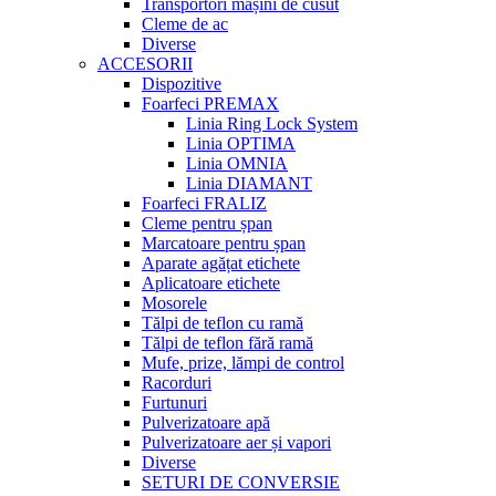
Transportori mașini de cusut
Cleme de ac
Diverse
ACCESORII
Dispozitive
Foarfeci PREMAX
Linia Ring Lock System
Linia OPTIMA
Linia OMNIA
Linia DIAMANT
Foarfeci FRALIZ
Cleme pentru șpan
Marcatoare pentru șpan
Aparate agățat etichete
Aplicatoare etichete
Mosorele
Tălpi de teflon cu ramă
Tălpi de teflon fără ramă
Mufe, prize, lămpi de control
Racorduri
Furtunuri
Pulverizatoare apă
Pulverizatoare aer și vapori
Diverse
SETURI DE CONVERSIE