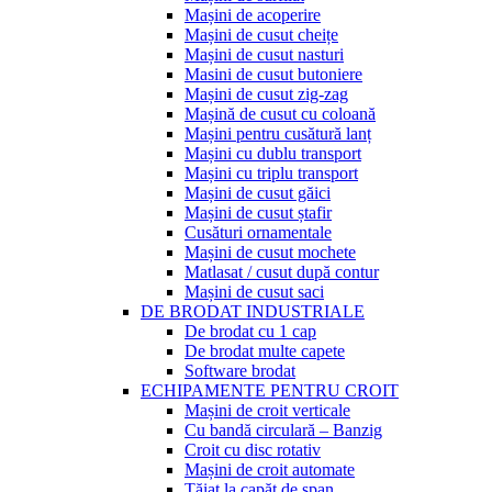
Mașini de acoperire
Mașini de cusut cheițe
Mașini de cusut nasturi
Masini de cusut butoniere
Mașini de cusut zig-zag
Mașină de cusut cu coloană
Mașini pentru cusătură lanț
Mașini cu dublu transport
Mașini cu triplu transport
Mașini de cusut găici
Mașini de cusut ștafir
Cusături ornamentale
Mașini de cusut mochete
Matlasat / cusut după contur
Mașini de cusut saci
DE BRODAT INDUSTRIALE
De brodat cu 1 cap
De brodat multe capete
Software brodat
ECHIPAMENTE PENTRU CROIT
Mașini de croit verticale
Cu bandă circulară – Banzig
Croit cu disc rotativ
Mașini de croit automate
Tăiat la capăt de șpan