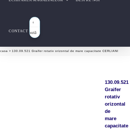
CONTACT
Caută
aici…
casa
130.09.521 Graifer rotativ orizontal de mare capacitate CERLIANI
130.09.521
Graifer
rotativ
orizontal
de
mare
capacitate