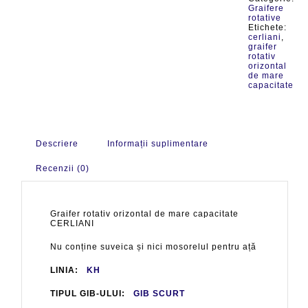
Graifere
rotative
Etichete:
cerliani
,
graifer
rotativ
orizontal
de mare
capacitate
Descriere
Informații suplimentare
Recenzii (0)
Graifer rotativ orizontal de mare capacitate
CERLIANI
Nu conține suveica și nici mosorelul pentru ață
LINIA:
KH
TIPUL GIB-ULUI:
GIB SCURT