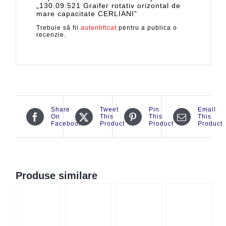
„130.09.521 Graifer rotativ orizontal de
mare capacitate CERLIANI”
Trebuie să fii
autentificat
pentru a publica o
recenzie.
Share
Tweet
Pin
Email
On
This
This
This
Facebook
Product
Product
Product
Produse similare
CK
QUICK
QUICK
QUICK
W
VIEW
VIEW
VIEW