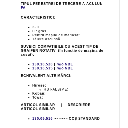
TIPUL FERESTREI DE TRECERE A ACULUI:
FA
CARACTERISTICI:
3-TL
Fir gros
Pentru mașini de matlasat
Tăiere ascunsă
SUVEICI COMPATIBILE CU ACEST TIP DE
GRAIFER ROTATIV (în funcție de mașina de
cusut):
130.10.520
|
w/o NBL
130.10.535
|
w/o NBL
ECHIVALENT ALTE MĂRCI:
Hirose:
HST-ALB(ME)
Koban:
Towa:
ARTICOL SIMILAR | DESCRIERE
ARTICOL SIMILAR
130.09.516
>>>>>> COȘ STANDARD