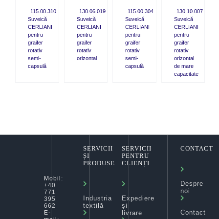
115.00.310
130.06.019
115.00.304
130.10.007
Suveică
Suveică
Suveică
Suveică
CERLIANI
CERLIANI
CERLIANI
CERLIANI
pentru
pentru
pentru
pentru
graifer
graifer
graifer
graifer
rotativ
rotativ
rotativ
rotativ
semi-
orizontal
semi-
orizontal
capsulă
capsulă
de mare
capacitate
SERVICII
SERVICII
CONTACT
ȘI
PENTRU
PRODUSE
CLIENȚI
Mobil:
Despre
+40
noi
771
Industria
Expediere
395
textilă
și
662
Contact
livrare
E-