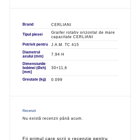
Brand
CERLIANI
Graifer rotativ orizontal de mare
Tipul piesei
capacitate CERLIANI
Potrivit pentru
J.A.M. TC 415
Diametrul
7,94 H
axului (mm)
Dimensiunile
bobinei (Øxh)
30×11,6
[mm]
Greutate (kg)
0.099
Recenzii
Nu există recenzii până acum.
Fii primul care scrii o recenzie pentru