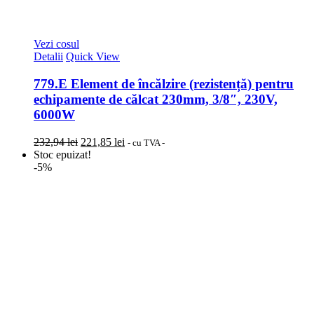
Vezi cosul
Detalii
Quick View
779.E Element de încălzire (rezistență) pentru
echipamente de călcat 230mm, 3/8″, 230V,
6000W
Prețul
Prețul
232,94
lei
221,85
lei
- cu TVA -
inițial
curent
Stoc epuizat!
a
este:
-5%
fost:
221,85 lei.
232,94 lei.