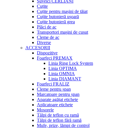
Suveici CERLIANI
Cuțite
Cuțite pentru mașini de tăiat
Cuțite butonieră ușoară
Cuțite butonieră grea
Plăci de ac
Transportori mașini de cusut
Cleme de ac
Diverse
ACCESORII
Dispozitive
Foarfeci PREMAX
Linia Ring Lock System
Linia OPTIMA
Linia OMNIA
Linia DIAMANT
Foarfeci FRALIZ
Cleme pentru șpan
Marcatoare pentru șpan
Aparate agățat etichete
Aplicatoare etichete
Mosorele
Tălpi de teflon cu ramă
Tălpi de teflon fără ramă
Mufe, prize, lămpi de control