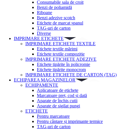
Consumabile sala de croit
Benzi de poliamidă
Riboane
Benzi adezive scotch
Etichete de marcat șpanul
TAG-uri de carton
Diverse
IMPRIMARE ETICHETE
IMPRIMARE ETICHETE TEXTILE
Etichete textile mărimi
Etichete textile compoziție
IMPRIMARE ETICHETE ADEZIVE
Etichete tipărite în policromie
Etichete tipărite monocrom
IMPRIMARE ETICHETE DE CARTON (TAG)
ECHIPAREA MAGAZINELOR
ECHIPAMENTE
Aplicatoare de etichete
Marcatoare preț, cod și dată
Aparate de închis cutii
Aparate de sigilat pungi
ETICHETE
Pentru marcatoare
Pentru cântare și imprimante termice
TAG-uri de carton