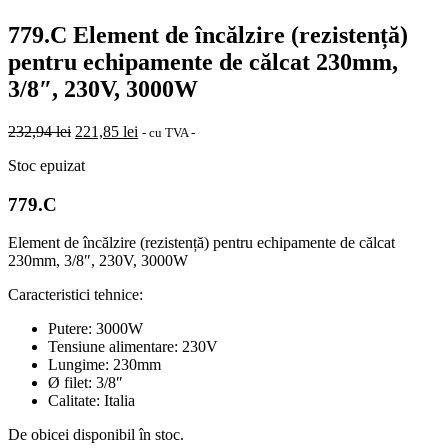
779.C Element de încălzire (rezistență)
pentru echipamente de călcat 230mm,
3/8″, 230V, 3000W
Prețul
Prețul
232,94
lei
221,85
lei
- cu TVA -
inițial
curent
Stoc epuizat
a
este:
fost:
221,85 lei.
779.C
232,94 lei.
Element de încălzire (rezistență) pentru echipamente de călcat
230mm, 3/8″, 230V, 3000W
Caracteristici tehnice:
Putere: 3000W
Tensiune alimentare: 230V
Lungime: 230mm
Ø filet: 3/8″
Calitate: Italia
De obicei disponibil în stoc.