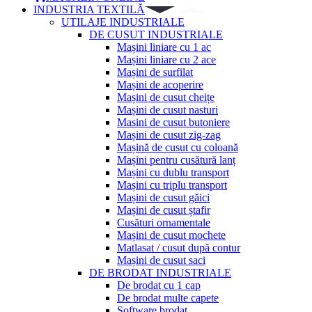
INDUSTRIA TEXTILĂ
UTILAJE INDUSTRIALE
DE CUSUT INDUSTRIALE
Mașini liniare cu 1 ac
Mașini liniare cu 2 ace
Mașini de surfilat
Mașini de acoperire
Mașini de cusut cheițe
Mașini de cusut nasturi
Masini de cusut butoniere
Mașini de cusut zig-zag
Mașină de cusut cu coloană
Mașini pentru cusătură lanț
Mașini cu dublu transport
Mașini cu triplu transport
Mașini de cusut găici
Mașini de cusut ștafir
Cusături ornamentale
Mașini de cusut mochete
Matlasat / cusut după contur
Mașini de cusut saci
DE BRODAT INDUSTRIALE
De brodat cu 1 cap
De brodat multe capete
Software brodat