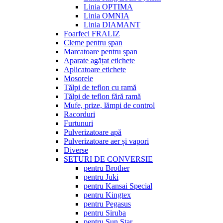
Linia OPTIMA
Linia OMNIA
Linia DIAMANT
Foarfeci FRALIZ
Cleme pentru șpan
Marcatoare pentru șpan
Aparate agățat etichete
Aplicatoare etichete
Mosorele
Tălpi de teflon cu ramă
Tălpi de teflon fără ramă
Mufe, prize, lămpi de control
Racorduri
Furtunuri
Pulverizatoare apă
Pulverizatoare aer și vapori
Diverse
SETURI DE CONVERSIE
pentru Brother
pentru Juki
pentru Kansai Special
pentru Kingtex
pentru Pegasus
pentru Siruba
pentru Sun Star