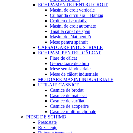
ECHIPAMENTE PENTRU CROIT
Mașini de croit verticale
Cu bandă circulară – Banzig
Croit cu disc rotativ
Mașini de croit automate
Tăiat la capăt de șpan
Mașini de tăiat bentiță
Mese pentru șpănuit
CAPSATOARE INDUSTRIALE
ECHIPAM. PENTRU CĂLCAT
Fiare de călcat
Generatoare de aburi
Mese semi-industriale
Mese de călcat industriale
MOTOARE MAȘINI INDUSTRIALE
UTILAJE CASNICE
Casnice de brodat
Casnice de matlasat
Casnice de surfilat
Casnice de acoperire
Casnice multifuncționale
PIESE DE SCHIMB
Presostate
Rezistențe
Butoane termostat