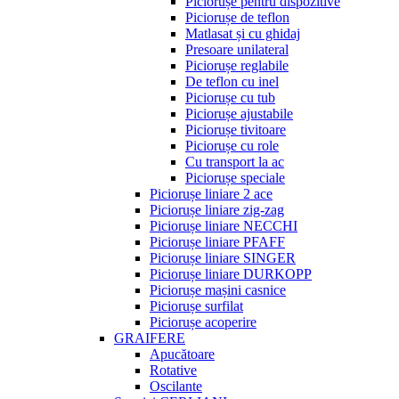
Piciorușe pentru dispozitive
Piciorușe de teflon
Matlasat și cu ghidaj
Presoare unilateral
Piciorușe reglabile
De teflon cu inel
Piciorușe cu tub
Piciorușe ajustabile
Piciorușe tivitoare
Piciorușe cu role
Cu transport la ac
Piciorușe speciale
Piciorușe liniare 2 ace
Piciorușe liniare zig-zag
Piciorușe liniare NECCHI
Piciorușe liniare PFAFF
Piciorușe liniare SINGER
Piciorușe liniare DURKOPP
Piciorușe mașini casnice
Piciorușe surfilat
Piciorușe acoperire
GRAIFERE
Apucătoare
Rotative
Oscilante