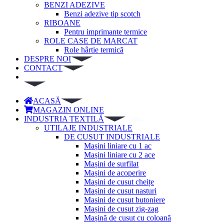
BENZI ADEZIVE
Benzi adezive tip scotch
RIBOANE
Pentru imprimante termice
ROLE CASE DE MARCAT
Role hârtie termică
DESPRE NOI
CONTACT
ACASĂ
MAGAZIN ONLINE
INDUSTRIA TEXTILĂ
UTILAJE INDUSTRIALE
DE CUSUT INDUSTRIALE
Mașini liniare cu 1 ac
Mașini liniare cu 2 ace
Mașini de surfilat
Mașini de acoperire
Mașini de cusut cheițe
Mașini de cusut nasturi
Masini de cusut butoniere
Mașini de cusut zig-zag
Mașină de cusut cu coloană