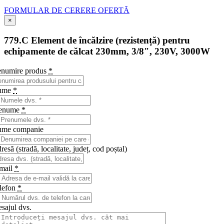
FORMULAR DE CERERE OFERTĂ
×
779.C Element de încălzire (rezistență) pentru
echipamente de călcat 230mm, 3/8″, 230V, 3000W
numire produs
*
ume
*
renume
*
me companie
resă (stradă, localitate, județ, cod poștal)
mail
*
lefon
*
sajul dvs.