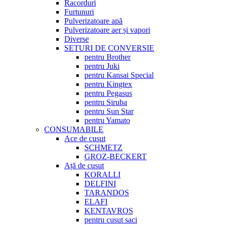
Racorduri
Furtunuri
Pulverizatoare apă
Pulverizatoare aer și vapori
Diverse
SETURI DE CONVERSIE
pentru Brother
pentru Juki
pentru Kansai Special
pentru Kingtex
pentru Pegasus
pentru Siruba
pentru Sun Star
pentru Yamato
CONSUMABILE
Ace de cusut
SCHMETZ
GROZ-BECKERT
Ață de cusut
KORALLI
DELFINI
TARANDOS
ELAFI
KENTAVROS
pentru cusut saci