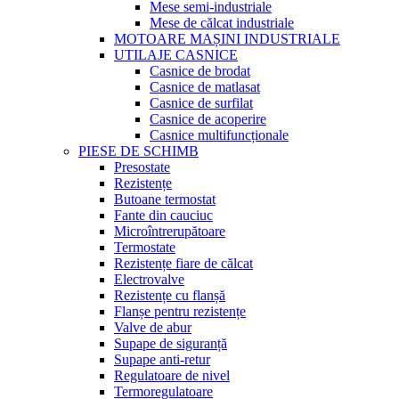
Mese semi-industriale
Mese de călcat industriale
MOTOARE MAȘINI INDUSTRIALE
UTILAJE CASNICE
Casnice de brodat
Casnice de matlasat
Casnice de surfilat
Casnice de acoperire
Casnice multifuncționale
PIESE DE SCHIMB
Presostate
Rezistențe
Butoane termostat
Fante din cauciuc
Microîntrerupătoare
Termostate
Rezistențe fiare de călcat
Electrovalve
Rezistențe cu flanșă
Flanșe pentru rezistențe
Valve de abur
Supape de siguranță
Supape anti-retur
Regulatoare de nivel
Termoregulatoare