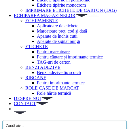
Etichete tipărite monocrom
IMPRIMARE ETICHETE DE CARTON (TAG)
ECHIPAREA MAGAZINELOR
ECHIPAMENTE
Aplicatoare de etichete
Marcatoare preț, cod și dată
Aparate de închis cutii
Aparate de sigilat pungi
ETICHETE
Pentru marcatoare
Pentru cântare și imprimante termice
TAG-uri de carton
BENZI ADEZIVE
Benzi adezive tip scotch
RIBOANE
Pentru imprimante termice
ROLE CASE DE MARCAT
Role hârtie termică
DESPRE NOI
CONTACT