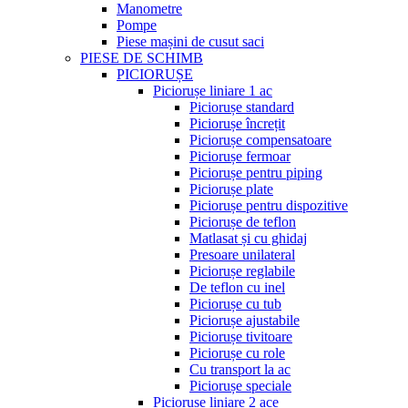
Manometre
Pompe
Piese mașini de cusut saci
PIESE DE SCHIMB
PICIORUȘE
Piciorușe liniare 1 ac
Piciorușe standard
Piciorușe încrețit
Piciorușe compensatoare
Piciorușe fermoar
Piciorușe pentru piping
Piciorușe plate
Piciorușe pentru dispozitive
Piciorușe de teflon
Matlasat și cu ghidaj
Presoare unilateral
Piciorușe reglabile
De teflon cu inel
Piciorușe cu tub
Piciorușe ajustabile
Piciorușe tivitoare
Piciorușe cu role
Cu transport la ac
Piciorușe speciale
Piciorușe liniare 2 ace