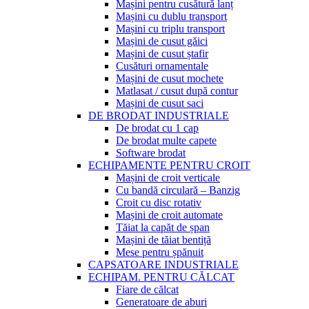
Mașini pentru cusătură lanț
Mașini cu dublu transport
Mașini cu triplu transport
Mașini de cusut găici
Mașini de cusut ștafir
Cusături ornamentale
Mașini de cusut mochete
Matlasat / cusut după contur
Mașini de cusut saci
DE BRODAT INDUSTRIALE
De brodat cu 1 cap
De brodat multe capete
Software brodat
ECHIPAMENTE PENTRU CROIT
Mașini de croit verticale
Cu bandă circulară – Banzig
Croit cu disc rotativ
Mașini de croit automate
Tăiat la capăt de șpan
Mașini de tăiat bentiță
Mese pentru șpănuit
CAPSATOARE INDUSTRIALE
ECHIPAM. PENTRU CĂLCAT
Fiare de călcat
Generatoare de aburi