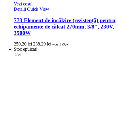
Vezi cosul
Detalii
Quick View
773 Element de încălzire (rezistență) pentru
echipamente de călcat 270mm, 3/8″, 230V,
3500W
Prețul
Prețul
250,20
lei
238,29
lei
- cu TVA -
inițial
curent
Stoc epuizat!
a
este:
-5%
fost:
238,29 lei.
250,20 lei.