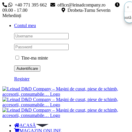
Skip
+40 771 395 662
office@leinadcompany.ro
to
09.00 - 17.00
Drobeta-Turnu Severin
content
Mehedinți
Caută
Caută
Contul meu
aici…
aici…
Tine-ma minte
Register
ACASĂ
MAGAZIN ONLINE