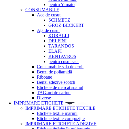
pentru Yamato
CONSUMABILE
Ace de cusut
SCHMETZ
GROZ-BECKERT
Ață de cusut
KORALLI
DELFINI
TARANDOS
ELAFI
KENTAVROS
pentru cusut saci
Consumabile sala de croit
Benzi de poliamidă
Riboane
Benzi adezive scotch
Etichete de marcat șpanul
TAG-uri de carton
Diverse
IMPRIMARE ETICHETE
IMPRIMARE ETICHETE TEXTILE
Etichete textile mărimi
Etichete textile compoziție
IMPRIMARE ETICHETE ADEZIVE
Etichete tipărite în policromie