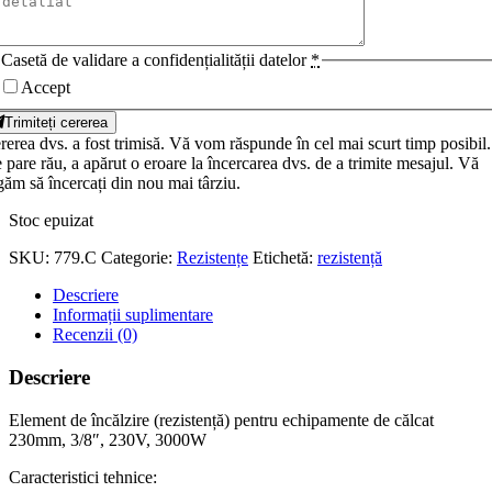
Casetă de validare a confidențialității datelor
*
Accept
Trimiteți cererea
rerea dvs. a fost trimisă. Vă vom răspunde în cel mai scurt timp posibil.
 pare rău, a apărut o eroare la încercarea dvs. de a trimite mesajul. Vă
găm să încercați din nou mai târziu.
Stoc epuizat
SKU:
779.C
Categorie:
Rezistențe
Etichetă:
rezistență
Descriere
Informații suplimentare
Recenzii (0)
Descriere
Element de încălzire (rezistență) pentru echipamente de călcat
230mm, 3/8″, 230V, 3000W
Caracteristici tehnice: