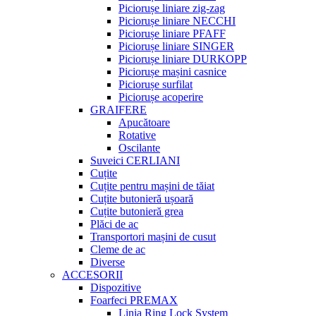
Piciorușe liniare zig-zag
Piciorușe liniare NECCHI
Piciorușe liniare PFAFF
Piciorușe liniare SINGER
Piciorușe liniare DURKOPP
Piciorușe mașini casnice
Piciorușe surfilat
Piciorușe acoperire
GRAIFERE
Apucătoare
Rotative
Oscilante
Suveici CERLIANI
Cuțite
Cuțite pentru mașini de tăiat
Cuțite butonieră ușoară
Cuțite butonieră grea
Plăci de ac
Transportori mașini de cusut
Cleme de ac
Diverse
ACCESORII
Dispozitive
Foarfeci PREMAX
Linia Ring Lock System