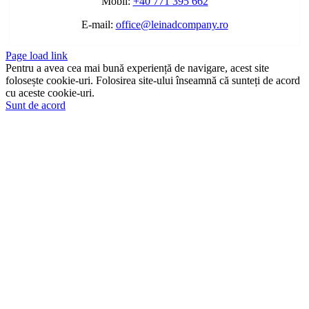
Mobil:
+40 771 395 662
E-mail:
office@leinadcompany.ro
Page load link
Pentru a avea cea mai bună experiență de navigare, acest site
folosește cookie-uri. Folosirea site-ului înseamnă că sunteți de acord
cu aceste cookie-uri.
Sunt de acord
Go
to
Top