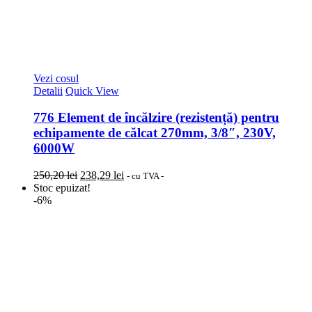
Vezi cosul
Detalii
Quick View
776 Element de încălzire (rezistență) pentru
echipamente de călcat 270mm, 3/8″, 230V,
6000W
Prețul
Prețul
250,20
lei
238,29
lei
- cu TVA -
inițial
curent
Stoc epuizat!
a
este:
-6%
fost:
238,29 lei.
250,20 lei.