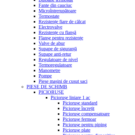
Fante din cauciuc
Microîntrerupătoare
Termostate
Rezistențe fiare de călcat
Electrovalve
Rezistențe cu flanșă
Flanșe pentru rezistențe
Valve de abur
Supape de siguranță
Supape anti-retur
Regulatoare de nivel
Termoregulatoare
Manometre
Pompe
Piese mașini de cusut saci
PIESE DE SCHIMB
PICIORUȘE
Piciorușe liniare 1 ac
Piciorușe standard
Piciorușe încrețit
Piciorușe compensatoare
Piciorușe fermoar
Piciorușe pentru piping
Piciorușe plate