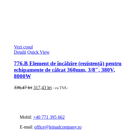
Vezi cosul
Detalii
Quick View
776.B Element de încălzire (rezistență) pentru
echipamente de călcat 360mm, 3/8″, 380V,
8000W
Prețul
Prețul
336,47
lei
317,43
lei
- cu TVA -
inițial
curent
a
este:
fost:
317,43 lei.
336,47 lei.
Mobil:
+40 771 395 662
E-mail:
office@leinadcompany.ro