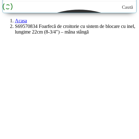
Caută
aici...
Acasa
S69570834 Foarfecă de croitorie cu sistem de blocare cu inel,
lungime 22cm (8-3/4″) – mâna stângă