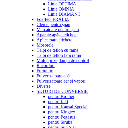
Linia OPTIMA
Linia OMNIA
Linia DIAMANT
Foarfeci FRALIZ
Cleme pentru șpan
Marcatoare pentru șpan
Aparate agățat etichete
Aplicatoare etichete
Mosorele
Tălpi de teflon cu ramă
Tălpi de teflon fără ramă
Mufe, prize, lămpi de control
Racorduri
Furtunuri
Pulverizatoare apă
Pulverizatoare aer și vapori
Diverse
SETURI DE CONVERSIE
pentru Brother
pentru Juki
pentru Kansai Special
pentru Kingtex
pentru Pegasus
pentru Siruba
pentru Sun Star