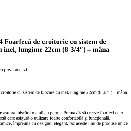
 Foarfecă de croitorie cu sistem de
u inel, lungime 22cm (8-3/4″) – mâna
ru pre-comenzi
 croitorie cu sistem de blocare cu inel, lungime 22cm (8-3/4″) – mâna
ice asupra mișcării mâinii au permis Premax® să creeze foarfeci cu o
tă care asigură o utilizare foarte confortabilă și funcțională.
mice, împreună cu designul elegant, fac aceste linii de produse unice