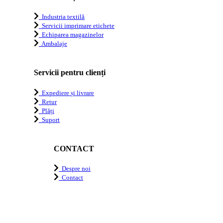
Industria textilă
Servicii imprimare etichete
Echiparea magazinelor
Ambalaje
Servicii pentru clienți
Expediere și livrare
Retur
Plăți
Suport
CONTACT
Despre noi
Contact