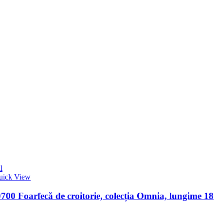
l
uick View
00 Foarfecă de croitorie, colecția Omnia, lungime 18