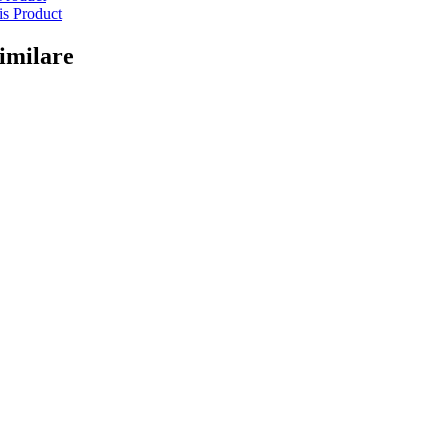
is Product
imilare