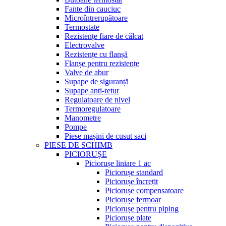
Fante din cauciuc
Microîntrerupătoare
Termostate
Rezistențe fiare de călcat
Electrovalve
Rezistențe cu flanșă
Flanșe pentru rezistențe
Valve de abur
Supape de siguranță
Supape anti-retur
Regulatoare de nivel
Termoregulatoare
Manometre
Pompe
Piese mașini de cusut saci
PIESE DE SCHIMB
PICIORUȘE
Piciorușe liniare 1 ac
Piciorușe standard
Piciorușe încrețit
Piciorușe compensatoare
Piciorușe fermoar
Piciorușe pentru piping
Piciorușe plate