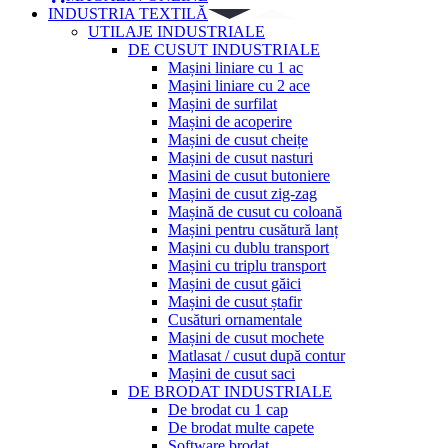
INDUSTRIA TEXTILĂ
UTILAJE INDUSTRIALE
DE CUSUT INDUSTRIALE
Mașini liniare cu 1 ac
Mașini liniare cu 2 ace
Mașini de surfilat
Mașini de acoperire
Mașini de cusut cheițe
Mașini de cusut nasturi
Masini de cusut butoniere
Mașini de cusut zig-zag
Mașină de cusut cu coloană
Mașini pentru cusătură lanț
Mașini cu dublu transport
Mașini cu triplu transport
Mașini de cusut găici
Mașini de cusut ștafir
Cusături ornamentale
Mașini de cusut mochete
Matlasat / cusut după contur
Mașini de cusut saci
DE BRODAT INDUSTRIALE
De brodat cu 1 cap
De brodat multe capete
Software brodat