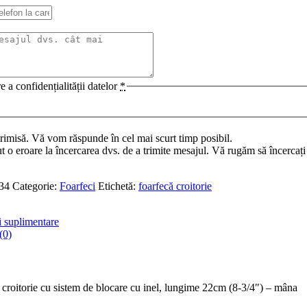
e a confidențialității datelor
*
trimisă. Vă vom răspunde în cel mai scurt timp posibil.
t o eroare la încercarea dvs. de a trimite mesajul. Vă rugăm să încercați
34
Categorie:
Foarfeci
Etichetă:
foarfecă croitorie
i suplimentare
(0)
 croitorie cu sistem de blocare cu inel, lungime 22cm (8-3/4″) – mâna