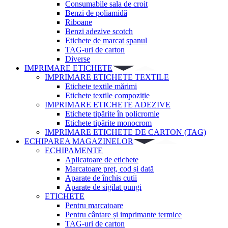
Consumabile sala de croit
Benzi de poliamidă
Riboane
Benzi adezive scotch
Etichete de marcat șpanul
TAG-uri de carton
Diverse
IMPRIMARE ETICHETE
IMPRIMARE ETICHETE TEXTILE
Etichete textile mărimi
Etichete textile compoziție
IMPRIMARE ETICHETE ADEZIVE
Etichete tipărite în policromie
Etichete tipărite monocrom
IMPRIMARE ETICHETE DE CARTON (TAG)
ECHIPAREA MAGAZINELOR
ECHIPAMENTE
Aplicatoare de etichete
Marcatoare preț, cod și dată
Aparate de închis cutii
Aparate de sigilat pungi
ETICHETE
Pentru marcatoare
Pentru cântare și imprimante termice
TAG-uri de carton