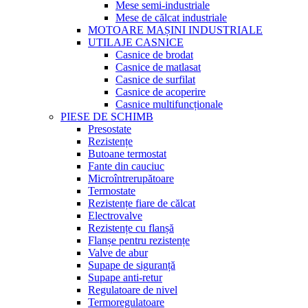
Mese semi-industriale
Mese de călcat industriale
MOTOARE MAȘINI INDUSTRIALE
UTILAJE CASNICE
Casnice de brodat
Casnice de matlasat
Casnice de surfilat
Casnice de acoperire
Casnice multifuncționale
PIESE DE SCHIMB
Presostate
Rezistențe
Butoane termostat
Fante din cauciuc
Microîntrerupătoare
Termostate
Rezistențe fiare de călcat
Electrovalve
Rezistențe cu flanșă
Flanșe pentru rezistențe
Valve de abur
Supape de siguranță
Supape anti-retur
Regulatoare de nivel
Termoregulatoare