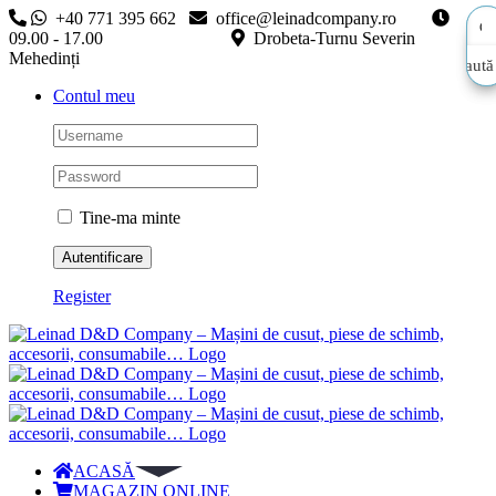
Skip
+40 771 395 662
office@leinadcompany.ro
to
09.00 - 17.00
Drobeta-Turnu Severin
content
Mehedinți
Caută
Caută
Contul meu
aici…
aici…
Tine-ma minte
Register
ACASĂ
MAGAZIN ONLINE