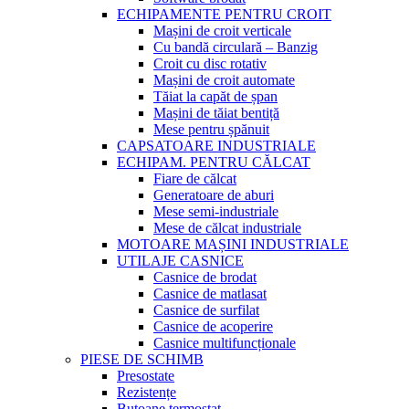
ECHIPAMENTE PENTRU CROIT
Mașini de croit verticale
Cu bandă circulară – Banzig
Croit cu disc rotativ
Mașini de croit automate
Tăiat la capăt de șpan
Mașini de tăiat bentiță
Mese pentru șpănuit
CAPSATOARE INDUSTRIALE
ECHIPAM. PENTRU CĂLCAT
Fiare de călcat
Generatoare de aburi
Mese semi-industriale
Mese de călcat industriale
MOTOARE MAȘINI INDUSTRIALE
UTILAJE CASNICE
Casnice de brodat
Casnice de matlasat
Casnice de surfilat
Casnice de acoperire
Casnice multifuncționale
PIESE DE SCHIMB
Presostate
Rezistențe
Butoane termostat