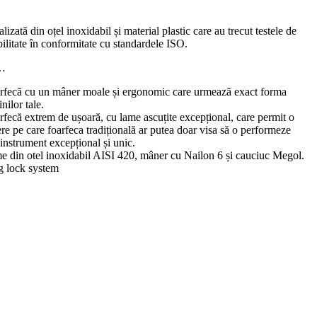
lizată din oțel inoxidabil și material plastic care au trecut testele de
bilitate în conformitate cu standardele ISO.
…
rfecă cu un mâner moale și ergonomic care urmează exact forma
nilor tale.
rfecă extrem de ușoară, cu lame ascuțite excepțional, care permit o
ere pe care foarfeca tradițională ar putea doar visa să o performeze
instrument excepțional și unic.
e din otel inoxidabil AISI 420, mâner cu Nailon 6 și cauciuc Megol.
g lock system