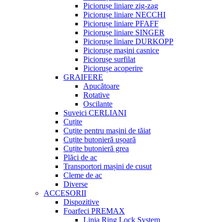
Piciorușe liniare zig-zag
Piciorușe liniare NECCHI
Piciorușe liniare PFAFF
Piciorușe liniare SINGER
Piciorușe liniare DURKOPP
Piciorușe mașini casnice
Piciorușe surfilat
Piciorușe acoperire
GRAIFERE
Apucătoare
Rotative
Oscilante
Suveici CERLIANI
Cuțite
Cuțite pentru mașini de tăiat
Cuțite butonieră ușoară
Cuțite butonieră grea
Plăci de ac
Transportori mașini de cusut
Cleme de ac
Diverse
ACCESORII
Dispozitive
Foarfeci PREMAX
Linia Ring Lock System