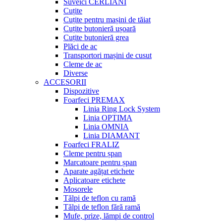
Suveici CERLIANI
Cuțite
Cuțite pentru mașini de tăiat
Cuțite butonieră ușoară
Cuțite butonieră grea
Plăci de ac
Transportori mașini de cusut
Cleme de ac
Diverse
ACCESORII
Dispozitive
Foarfeci PREMAX
Linia Ring Lock System
Linia OPTIMA
Linia OMNIA
Linia DIAMANT
Foarfeci FRALIZ
Cleme pentru șpan
Marcatoare pentru șpan
Aparate agățat etichete
Aplicatoare etichete
Mosorele
Tălpi de teflon cu ramă
Tălpi de teflon fără ramă
Mufe, prize, lămpi de control