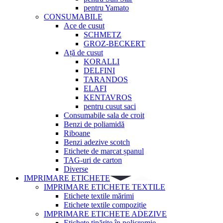
pentru Yamato
CONSUMABILE
Ace de cusut
SCHMETZ
GROZ-BECKERT
Ață de cusut
KORALLI
DELFINI
TARANDOS
ELAFI
KENTAVROS
pentru cusut saci
Consumabile sala de croit
Benzi de poliamidă
Riboane
Benzi adezive scotch
Etichete de marcat șpanul
TAG-uri de carton
Diverse
IMPRIMARE ETICHETE
IMPRIMARE ETICHETE TEXTILE
Etichete textile mărimi
Etichete textile compoziție
IMPRIMARE ETICHETE ADEZIVE
Etichete tipărite în policromie