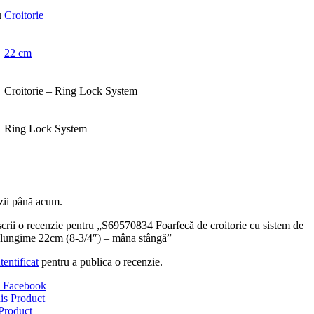
u
Croitorie
22 cm
Croitorie – Ring Lock System
Ring Lock System
zii până acum.
 scrii o recenzie pentru „S69570834 Foarfecă de croitorie cu sistem de
, lungime 22cm (8-3/4″) – mâna stângă”
tentificat
pentru a publica o recenzie.
 Facebook
is Product
Product