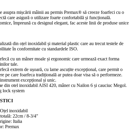
ice asupra mișcării mâinii au permis Premax® să creeze foarfeci cu o
tă care asigură o utilizare foarte confortabilă și funcțională.
mice, împreună cu designul elegant, fac aceste linii de produse unice
lizată din oțel inoxidabil și material plastic care au trecut testele de
bilitate în conformitate cu standardele ISO.
rfecă cu un mâner moale și ergonomic care urmează exact forma
nilor tale.
rfecă extrem de ușoară, cu lame ascuțite excepțional, care permit o
ere pe care foarfeca tradițională ar putea doar visa să o performeze.
instrument excepțional și unic.
e din otel inoxidabil AISI 420, mâner cu Nailon 6 și cauciuc Megol.
g lock system
STICI
 Oțel inoxidabil
otală: 22cm / 8-3/4″
igine: Italia
or: Premax