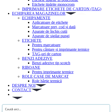
Etichete tipărite monocrom
IMPRIMARE ETICHETE DE CARTON (TAG)
ECHIPAREA MAGAZINELOR
ECHIPAMENTE
Aplicatoare de etichete
Marcatoare preț, cod și dată
Aparate de închis cutii
Aparate de sigilat pungi
ETICHETE
Pentru marcatoare
Pentru cântare și imprimante termice
TAG-uri de carton
BENZI ADEZIVE
Benzi adezive tip scotch
RIBOANE
Pentru imprimante termice
ROLE CASE DE MARCAT
Role hârtie termică
DESPRE NOI
CONTACT