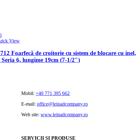
l
uick View
12 Foarfecă de croitorie cu sistem de blocare cu inel,
a Seria 6, lungime 19cm (7-1/2″)
Mobil:
+40 771 395 662
E-mail:
office@leinadcompany.ro
Web site:
www.leinadcompany.ro
SERVICII ȘI PRODUSE