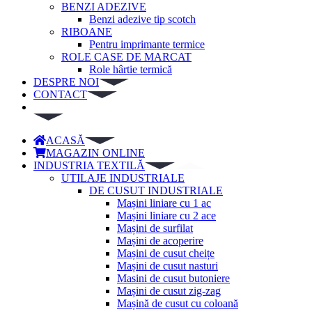
BENZI ADEZIVE
Benzi adezive tip scotch
RIBOANE
Pentru imprimante termice
ROLE CASE DE MARCAT
Role hârtie termică
DESPRE NOI
CONTACT
ACASĂ
MAGAZIN ONLINE
INDUSTRIA TEXTILĂ
UTILAJE INDUSTRIALE
DE CUSUT INDUSTRIALE
Mașini liniare cu 1 ac
Mașini liniare cu 2 ace
Mașini de surfilat
Mașini de acoperire
Mașini de cusut cheițe
Mașini de cusut nasturi
Masini de cusut butoniere
Mașini de cusut zig-zag
Mașină de cusut cu coloană