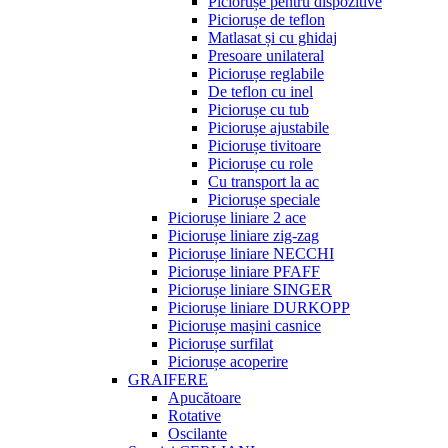
Piciorușe pentru dispozitive
Piciorușe de teflon
Matlasat și cu ghidaj
Presoare unilateral
Piciorușe reglabile
De teflon cu inel
Piciorușe cu tub
Piciorușe ajustabile
Piciorușe tivitoare
Piciorușe cu role
Cu transport la ac
Piciorușe speciale
Piciorușe liniare 2 ace
Piciorușe liniare zig-zag
Piciorușe liniare NECCHI
Piciorușe liniare PFAFF
Piciorușe liniare SINGER
Piciorușe liniare DURKOPP
Piciorușe mașini casnice
Piciorușe surfilat
Piciorușe acoperire
GRAIFERE
Apucătoare
Rotative
Oscilante