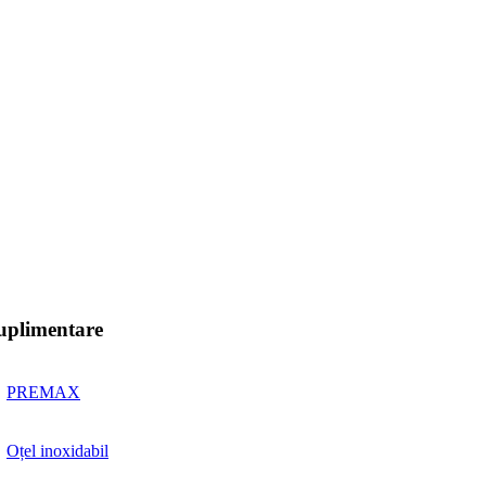
suplimentare
PREMAX
Oțel inoxidabil