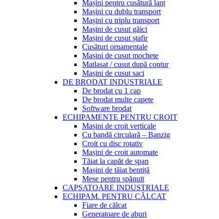
Mașini pentru cusătură lanț
Mașini cu dublu transport
Mașini cu triplu transport
Mașini de cusut găici
Mașini de cusut ștafir
Cusături ornamentale
Mașini de cusut mochete
Matlasat / cusut după contur
Mașini de cusut saci
DE BRODAT INDUSTRIALE
De brodat cu 1 cap
De brodat multe capete
Software brodat
ECHIPAMENTE PENTRU CROIT
Mașini de croit verticale
Cu bandă circulară – Banzig
Croit cu disc rotativ
Mașini de croit automate
Tăiat la capăt de șpan
Mașini de tăiat bentiță
Mese pentru șpănuit
CAPSATOARE INDUSTRIALE
ECHIPAM. PENTRU CĂLCAT
Fiare de călcat
Generatoare de aburi