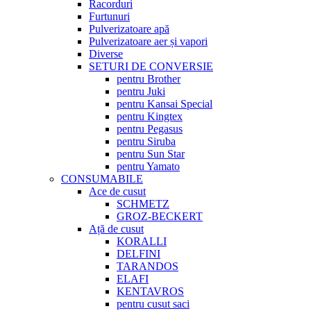
Racorduri
Furtunuri
Pulverizatoare apă
Pulverizatoare aer și vapori
Diverse
SETURI DE CONVERSIE
pentru Brother
pentru Juki
pentru Kansai Special
pentru Kingtex
pentru Pegasus
pentru Siruba
pentru Sun Star
pentru Yamato
CONSUMABILE
Ace de cusut
SCHMETZ
GROZ-BECKERT
Ață de cusut
KORALLI
DELFINI
TARANDOS
ELAFI
KENTAVROS
pentru cusut saci