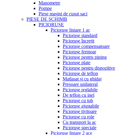
Manometre
Pompe
Piese mașini de cusut saci
PIESE DE SCHIMB
PICIORUȘE
Piciorușe liniare 1 ac
Piciorușe standard
Piciorușe încrețit
Piciorușe compensatoare
Piciorușe fermoar
Piciorușe pentru piping
Piciorușe plate
Piciorușe pentru dispozitive
Piciorușe de teflon
Matlasat și cu ghidaj
Presoare unilateral
Piciorușe reglabile
De teflon cu inel
Piciorușe cu tub
Piciorușe ajustabile
Piciorușe tivitoare
Piciorușe cu role
Cu transport la ac
Piciorușe speciale
Piciorușe liniare 2 ace