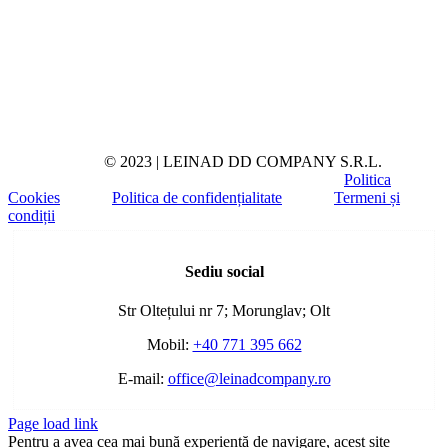
© 2023 | LEINAD DD COMPANY S.R.L.
Politica
Cookies
Politica de confidențialitate
Termeni și
condiții
Toggle
Sliding
Sediu social
Bar
Area
Str Oltețului nr 7; Morunglav; Olt
Mobil:
+40 771 395 662
E-mail:
office@leinadcompany.ro
Page load link
Pentru a avea cea mai bună experiență de navigare, acest site