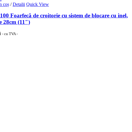
n coș
/
Detalii
Quick View
00 Foarfecă de croitorie cu sistem de blocare cu inel,
e 28cm (11″)
i
- cu TVA -