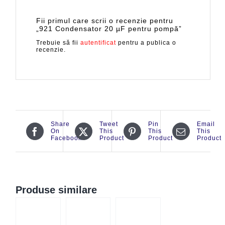
Fii primul care scrii o recenzie pentru
„921 Condensator 20 µF pentru pompă”
Trebuie să fii
autentificat
pentru a publica o
recenzie.
Share
Tweet
Pin
Email
On
This
This
This
Facebook
Product
Product
Product
Produse similare
CK
QUICK
QUICK