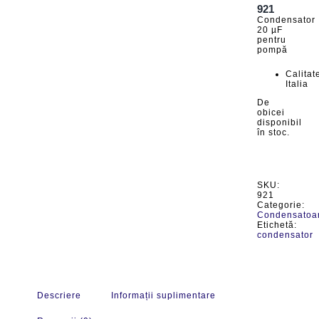
921
Condensator
20 µF
pentru
pompă
Calitat
Italia
De
obicei
disponibil
în stoc.
SKU:
921
Categorie:
Condensatoa
Etichetă:
condensator
Descriere
Informații suplimentare