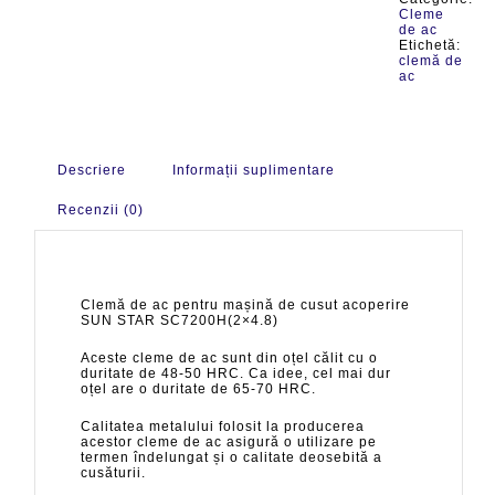
Cleme
de ac
Etichetă:
clemă de
ac
Descriere
Informații suplimentare
Recenzii (0)
Clemă de ac pentru mașină de cusut acoperire
SUN STAR SC7200H(2×4.8)
Aceste cleme de ac sunt din oțel călit cu o
duritate de 48-50 HRC. Ca idee, cel mai dur
oțel are o duritate de 65-70 HRC.
Calitatea metalului folosit la producerea
acestor cleme de ac asigură o utilizare pe
termen îndelungat și o calitate deosebită a
cusăturii.