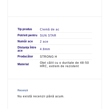
Tip produs
Clemă de ac
Potrivit pentru
SUN STAR
Număr ace
2 ace
Distanța între
4.8mm
ace
Producător
STRONG H
Oțel călit cu o duritate de 48-50
Material
HRC, extrem de rezistent
Recenzii
Nu există recenzii până acum.