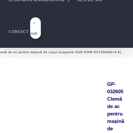
CONTACT
Caută
aici…
emă de ac pentru mașină de cusut acoperire SUN STAR SC7200H(2×4.8)
GP-
032605
Clemă
de ac
pentru
mașină
de