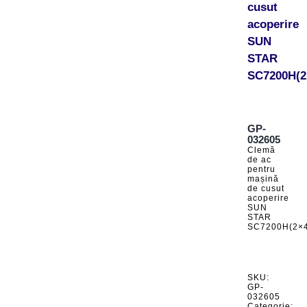
cusut
acoperire
SUN
STAR
SC7200H(2
GP-
032605
Clemă
de ac
pentru
mașină
de cusut
acoperire
SUN
STAR
SC7200H(2×4
SKU:
GP-
032605
Categorie: