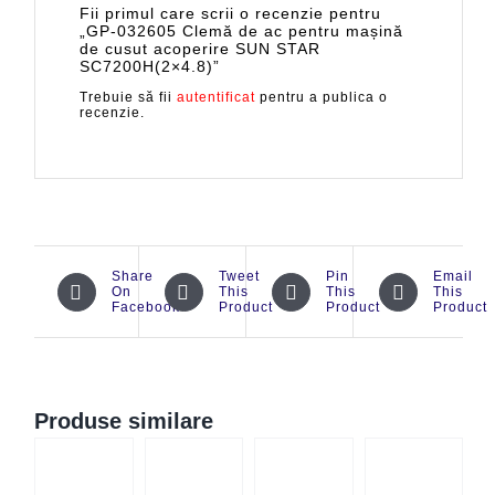
Fii primul care scrii o recenzie pentru
„GP-032605 Clemă de ac pentru mașină
de cusut acoperire SUN STAR
SC7200H(2×4.8)”
Trebuie să fii
autentificat
pentru a publica o
recenzie.
Share
Tweet
Pin
Email
On
This
This
This
Facebook
Product
Product
Product
Produse similare
CK
QUICK
QUICK
QUICK