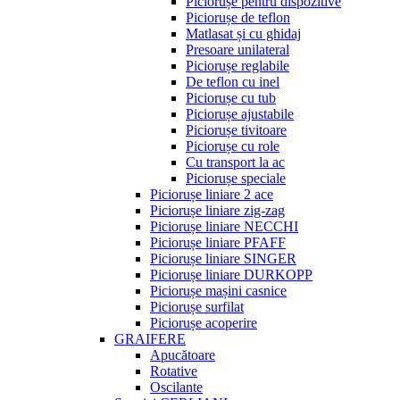
Piciorușe pentru dispozitive
Piciorușe de teflon
Matlasat și cu ghidaj
Presoare unilateral
Piciorușe reglabile
De teflon cu inel
Piciorușe cu tub
Piciorușe ajustabile
Piciorușe tivitoare
Piciorușe cu role
Cu transport la ac
Piciorușe speciale
Piciorușe liniare 2 ace
Piciorușe liniare zig-zag
Piciorușe liniare NECCHI
Piciorușe liniare PFAFF
Piciorușe liniare SINGER
Piciorușe liniare DURKOPP
Piciorușe mașini casnice
Piciorușe surfilat
Piciorușe acoperire
GRAIFERE
Apucătoare
Rotative
Oscilante