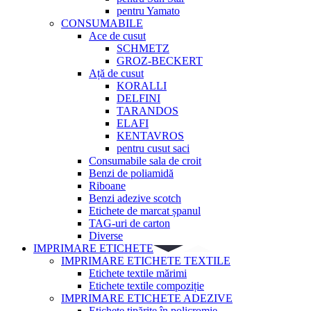
pentru Yamato
CONSUMABILE
Ace de cusut
SCHMETZ
GROZ-BECKERT
Ață de cusut
KORALLI
DELFINI
TARANDOS
ELAFI
KENTAVROS
pentru cusut saci
Consumabile sala de croit
Benzi de poliamidă
Riboane
Benzi adezive scotch
Etichete de marcat șpanul
TAG-uri de carton
Diverse
IMPRIMARE ETICHETE
IMPRIMARE ETICHETE TEXTILE
Etichete textile mărimi
Etichete textile compoziție
IMPRIMARE ETICHETE ADEZIVE
Etichete tipărite în policromie