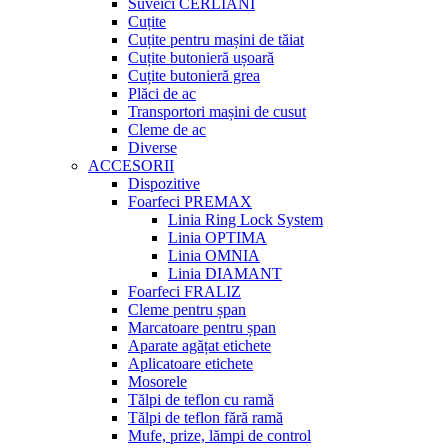
Suveici CERLIANI
Cuțite
Cuțite pentru mașini de tăiat
Cuțite butonieră ușoară
Cuțite butonieră grea
Plăci de ac
Transportori mașini de cusut
Cleme de ac
Diverse
ACCESORII
Dispozitive
Foarfeci PREMAX
Linia Ring Lock System
Linia OPTIMA
Linia OMNIA
Linia DIAMANT
Foarfeci FRALIZ
Cleme pentru șpan
Marcatoare pentru șpan
Aparate agățat etichete
Aplicatoare etichete
Mosorele
Tălpi de teflon cu ramă
Tălpi de teflon fără ramă
Mufe, prize, lămpi de control