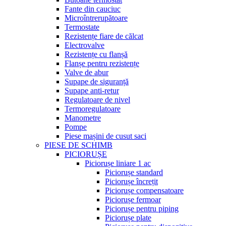
Fante din cauciuc
Microîntrerupătoare
Termostate
Rezistențe fiare de călcat
Electrovalve
Rezistențe cu flanșă
Flanșe pentru rezistențe
Valve de abur
Supape de siguranță
Supape anti-retur
Regulatoare de nivel
Termoregulatoare
Manometre
Pompe
Piese mașini de cusut saci
PIESE DE SCHIMB
PICIORUȘE
Piciorușe liniare 1 ac
Piciorușe standard
Piciorușe încrețit
Piciorușe compensatoare
Piciorușe fermoar
Piciorușe pentru piping
Piciorușe plate