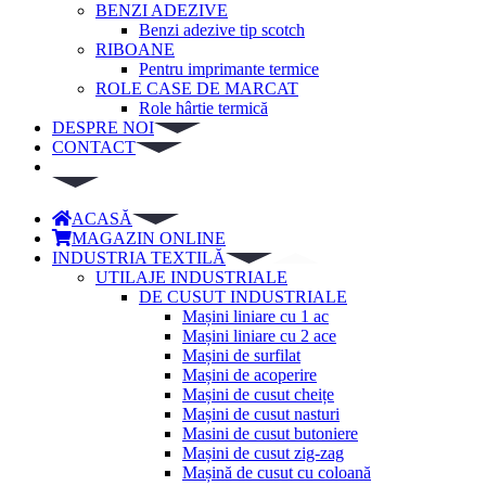
BENZI ADEZIVE
Benzi adezive tip scotch
RIBOANE
Pentru imprimante termice
ROLE CASE DE MARCAT
Role hârtie termică
DESPRE NOI
CONTACT
ACASĂ
MAGAZIN ONLINE
INDUSTRIA TEXTILĂ
UTILAJE INDUSTRIALE
DE CUSUT INDUSTRIALE
Mașini liniare cu 1 ac
Mașini liniare cu 2 ace
Mașini de surfilat
Mașini de acoperire
Mașini de cusut cheițe
Mașini de cusut nasturi
Masini de cusut butoniere
Mașini de cusut zig-zag
Mașină de cusut cu coloană