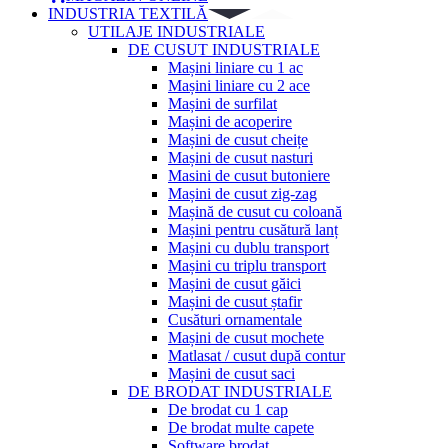
INDUSTRIA TEXTILĂ
UTILAJE INDUSTRIALE
DE CUSUT INDUSTRIALE
Mașini liniare cu 1 ac
Mașini liniare cu 2 ace
Mașini de surfilat
Mașini de acoperire
Mașini de cusut cheițe
Mașini de cusut nasturi
Masini de cusut butoniere
Mașini de cusut zig-zag
Mașină de cusut cu coloană
Mașini pentru cusătură lanț
Mașini cu dublu transport
Mașini cu triplu transport
Mașini de cusut găici
Mașini de cusut ștafir
Cusături ornamentale
Mașini de cusut mochete
Matlasat / cusut după contur
Mașini de cusut saci
DE BRODAT INDUSTRIALE
De brodat cu 1 cap
De brodat multe capete
Software brodat