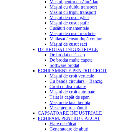
Mașini pentru cusătură lanț
Mașini cu dublu transport
Mașini cu triplu transport
Mașini de cusut găici
Mașini de cusut ștafir
Cusături ornamentale
Mașini de cusut mochete
Matlasat / cusut după contur
Mașini de cusut saci
DE BRODAT INDUSTRIALE
De brodat cu 1 cap
De brodat multe capete
Software brodat
ECHIPAMENTE PENTRU CROIT
Mașini de croit verticale
Cu bandă circulară – Banzig
Croit cu disc rotativ
Mașini de croit automate
Tăiat la capăt de șpan
Mașini de tăiat bentiță
Mese pentru șpănuit
CAPSATOARE INDUSTRIALE
ECHIPAM. PENTRU CĂLCAT
Fiare de călcat
Generatoare de aburi