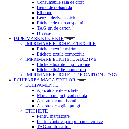
Consumabile sala de croit
Benzi de poliamidă
Riboane
Benzi adezive scotch
Etichete de marcat șpanul
TAG-uri de carton
Diverse
IMPRIMARE ETICHETE
IMPRIMARE ETICHETE TEXTILE
Etichete textile mărimi
Etichete textile compoziție
IMPRIMARE ETICHETE ADEZIVE
Etichete tipărite în policromie
Etichete tipărite monocrom
IMPRIMARE ETICHETE DE CARTON (TAG)
ECHIPAREA MAGAZINELOR
ECHIPAMENTE
Aplicatoare de etichete
Marcatoare preț, cod și dată
Aparate de închis cutii
Aparate de sigilat pungi
ETICHETE
Pentru marcatoare
Pentru cântare și imprimante termice
TAG-uri de carton