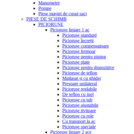
Manometre
Pompe
Piese mașini de cusut saci
PIESE DE SCHIMB
PICIORUȘE
Piciorușe liniare 1 ac
Piciorușe standard
Piciorușe încrețit
Piciorușe compensatoare
Piciorușe fermoar
Piciorușe pentru piping
Piciorușe plate
Piciorușe pentru dispozitive
Piciorușe de teflon
Matlasat și cu ghidaj
Presoare unilateral
Piciorușe reglabile
De teflon cu inel
Piciorușe cu tub
Piciorușe ajustabile
Piciorușe tivitoare
Piciorușe cu role
Cu transport la ac
Piciorușe speciale
Piciorușe liniare 2 ace