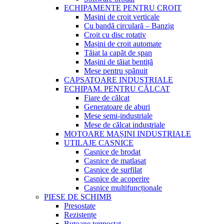
ECHIPAMENTE PENTRU CROIT
Mașini de croit verticale
Cu bandă circulară – Banzig
Croit cu disc rotativ
Mașini de croit automate
Tăiat la capăt de șpan
Mașini de tăiat bentiță
Mese pentru șpănuit
CAPSATOARE INDUSTRIALE
ECHIPAM. PENTRU CĂLCAT
Fiare de călcat
Generatoare de aburi
Mese semi-industriale
Mese de călcat industriale
MOTOARE MAȘINI INDUSTRIALE
UTILAJE CASNICE
Casnice de brodat
Casnice de matlasat
Casnice de surfilat
Casnice de acoperire
Casnice multifuncționale
PIESE DE SCHIMB
Presostate
Rezistențe
Butoane termostat