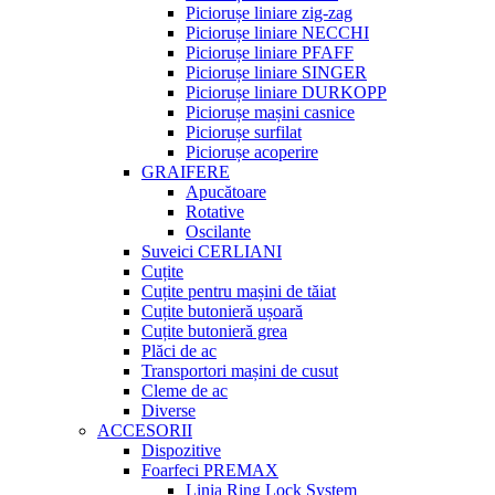
Piciorușe liniare zig-zag
Piciorușe liniare NECCHI
Piciorușe liniare PFAFF
Piciorușe liniare SINGER
Piciorușe liniare DURKOPP
Piciorușe mașini casnice
Piciorușe surfilat
Piciorușe acoperire
GRAIFERE
Apucătoare
Rotative
Oscilante
Suveici CERLIANI
Cuțite
Cuțite pentru mașini de tăiat
Cuțite butonieră ușoară
Cuțite butonieră grea
Plăci de ac
Transportori mașini de cusut
Cleme de ac
Diverse
ACCESORII
Dispozitive
Foarfeci PREMAX
Linia Ring Lock System