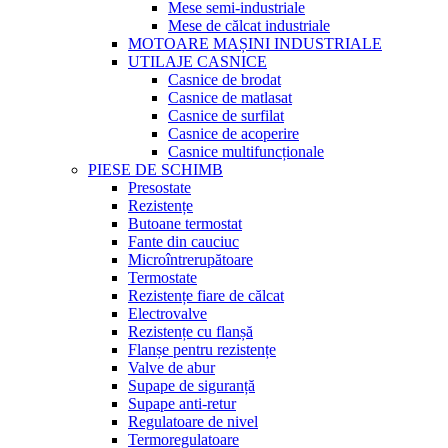
Mese semi-industriale
Mese de călcat industriale
MOTOARE MAȘINI INDUSTRIALE
UTILAJE CASNICE
Casnice de brodat
Casnice de matlasat
Casnice de surfilat
Casnice de acoperire
Casnice multifuncționale
PIESE DE SCHIMB
Presostate
Rezistențe
Butoane termostat
Fante din cauciuc
Microîntrerupătoare
Termostate
Rezistențe fiare de călcat
Electrovalve
Rezistențe cu flanșă
Flanșe pentru rezistențe
Valve de abur
Supape de siguranță
Supape anti-retur
Regulatoare de nivel
Termoregulatoare