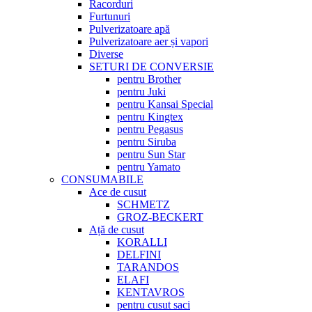
Racorduri
Furtunuri
Pulverizatoare apă
Pulverizatoare aer și vapori
Diverse
SETURI DE CONVERSIE
pentru Brother
pentru Juki
pentru Kansai Special
pentru Kingtex
pentru Pegasus
pentru Siruba
pentru Sun Star
pentru Yamato
CONSUMABILE
Ace de cusut
SCHMETZ
GROZ-BECKERT
Ață de cusut
KORALLI
DELFINI
TARANDOS
ELAFI
KENTAVROS
pentru cusut saci