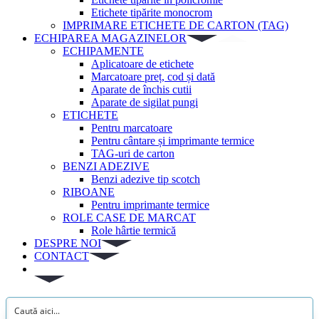
Etichete tipărite monocrom
IMPRIMARE ETICHETE DE CARTON (TAG)
ECHIPAREA MAGAZINELOR
ECHIPAMENTE
Aplicatoare de etichete
Marcatoare preț, cod și dată
Aparate de închis cutii
Aparate de sigilat pungi
ETICHETE
Pentru marcatoare
Pentru cântare și imprimante termice
TAG-uri de carton
BENZI ADEZIVE
Benzi adezive tip scotch
RIBOANE
Pentru imprimante termice
ROLE CASE DE MARCAT
Role hârtie termică
DESPRE NOI
CONTACT