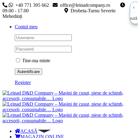
Skip
+40 771 395 662
office@leinadcompany.ro
to
09.00 - 17.00
Drobeta-Turnu Severin
content
Mehedinți
Caută
Caută
Contul meu
aici…
aici…
Tine-ma minte
Register
ACASĂ
MAGAZIN ONLINE