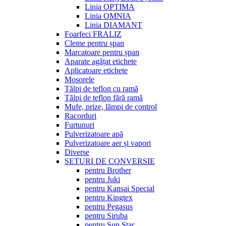
Linia OPTIMA
Linia OMNIA
Linia DIAMANT
Foarfeci FRALIZ
Cleme pentru șpan
Marcatoare pentru șpan
Aparate agățat etichete
Aplicatoare etichete
Mosorele
Tălpi de teflon cu ramă
Tălpi de teflon fără ramă
Mufe, prize, lămpi de control
Racorduri
Furtunuri
Pulverizatoare apă
Pulverizatoare aer și vapori
Diverse
SETURI DE CONVERSIE
pentru Brother
pentru Juki
pentru Kansai Special
pentru Kingtex
pentru Pegasus
pentru Siruba
pentru Sun Star