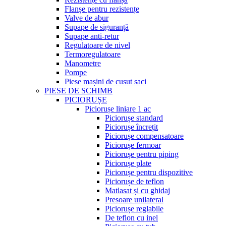
Flanșe pentru rezistențe
Valve de abur
Supape de siguranță
Supape anti-retur
Regulatoare de nivel
Termoregulatoare
Manometre
Pompe
Piese mașini de cusut saci
PIESE DE SCHIMB
PICIORUȘE
Piciorușe liniare 1 ac
Piciorușe standard
Piciorușe încrețit
Piciorușe compensatoare
Piciorușe fermoar
Piciorușe pentru piping
Piciorușe plate
Piciorușe pentru dispozitive
Piciorușe de teflon
Matlasat și cu ghidaj
Presoare unilateral
Piciorușe reglabile
De teflon cu inel