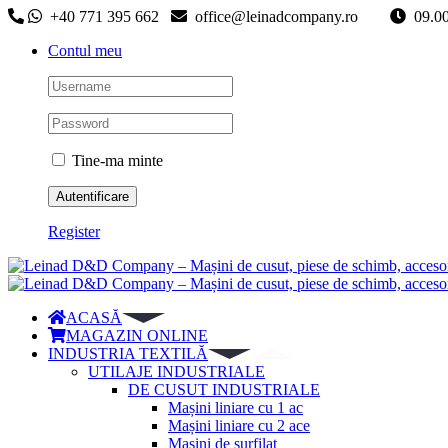
Skip
+40 771 395 662
office@leinadcompany.ro
09
to
Contul meu
content
Tine-ma minte
Register
ACASĂ
MAGAZIN ONLINE
INDUSTRIA TEXTILĂ
UTILAJE INDUSTRIALE
DE CUSUT INDUSTRIALE
Mașini liniare cu 1 ac
Mașini liniare cu 2 ace
Mașini de surfilat