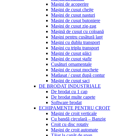
Mașini de acoperire
Mașini de cusut cheițe
Mașini de cusut nasturi
Masini de cusut butoniere
Mașini de cusut zig-zag
Mașină de cusut cu coloană
Mașini pentru cusătură lanț
Mașini cu dublu transport
Mașini cu triplu transport
Mașini de cusut găici
Mașini de cusut ștafir
Cusături ornamentale
Mașini de cusut mochete
Matlasat / cusut după contur
Mașini de cusut saci
DE BRODAT INDUSTRIALE
De brodat cu 1 cap
De brodat multe capete
Software brodat
ECHIPAMENTE PENTRU CROIT
Mașini de croit verticale
Cu bandă circulară – Banzig
Croit cu disc rotativ
Mașini de croit automate
Tăiat la capăt de șpan