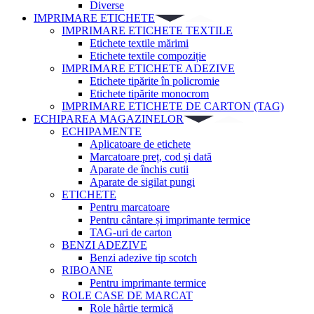
Diverse
IMPRIMARE ETICHETE
IMPRIMARE ETICHETE TEXTILE
Etichete textile mărimi
Etichete textile compoziție
IMPRIMARE ETICHETE ADEZIVE
Etichete tipărite în policromie
Etichete tipărite monocrom
IMPRIMARE ETICHETE DE CARTON (TAG)
ECHIPAREA MAGAZINELOR
ECHIPAMENTE
Aplicatoare de etichete
Marcatoare preț, cod și dată
Aparate de închis cutii
Aparate de sigilat pungi
ETICHETE
Pentru marcatoare
Pentru cântare și imprimante termice
TAG-uri de carton
BENZI ADEZIVE
Benzi adezive tip scotch
RIBOANE
Pentru imprimante termice
ROLE CASE DE MARCAT
Role hârtie termică