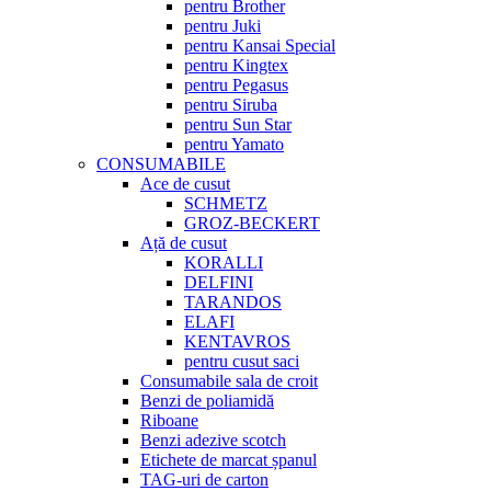
pentru Brother
pentru Juki
pentru Kansai Special
pentru Kingtex
pentru Pegasus
pentru Siruba
pentru Sun Star
pentru Yamato
CONSUMABILE
Ace de cusut
SCHMETZ
GROZ-BECKERT
Ață de cusut
KORALLI
DELFINI
TARANDOS
ELAFI
KENTAVROS
pentru cusut saci
Consumabile sala de croit
Benzi de poliamidă
Riboane
Benzi adezive scotch
Etichete de marcat șpanul
TAG-uri de carton