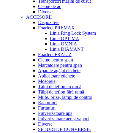
Transportori mașini de cusut
Cleme de ac
Diverse
ACCESORII
Dispozitive
Foarfeci PREMAX
Linia Ring Lock System
Linia OPTIMA
Linia OMNIA
Linia DIAMANT
Foarfeci FRALIZ
Cleme pentru șpan
Marcatoare pentru șpan
Aparate agățat etichete
Aplicatoare etichete
Mosorele
Tălpi de teflon cu ramă
Tălpi de teflon fără ramă
Mufe, prize, lămpi de control
Racorduri
Furtunuri
Pulverizatoare apă
Pulverizatoare aer și vapori
Diverse
SETURI DE CONVERSIE