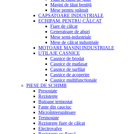
Mașini de tăiat bentiță
Mese pentru șpănuit
CAPSATOARE INDUSTRIALE
ECHIPAM. PENTRU CĂLCAT
Fiare de călcat
Generatoare de aburi
Mese semi-industriale
Mese de călcat industriale
MOTOARE MAȘINI INDUSTRIALE
UTILAJE CASNICE
Casnice de brodat
Casnice de matlasat
Casnice de surfilat
Casnice de acoperire
Casnice multifuncționale
PIESE DE SCHIMB
Presostate
Rezistențe
Butoane termostat
Fante din cauciuc
Microîntrerupătoare
Termostate
Rezistențe fiare de călcat
Electrovalve
Rezistențe cu flanșă