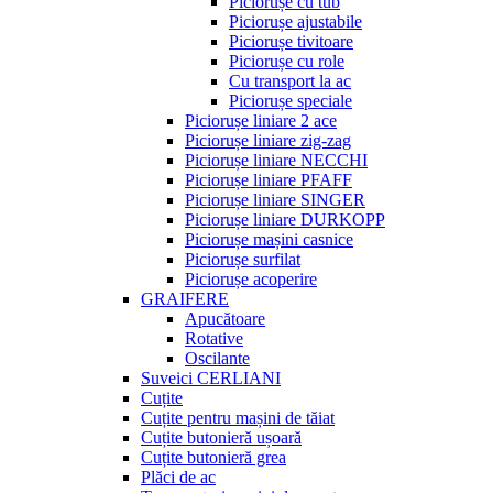
Piciorușe cu tub
Piciorușe ajustabile
Piciorușe tivitoare
Piciorușe cu role
Cu transport la ac
Piciorușe speciale
Piciorușe liniare 2 ace
Piciorușe liniare zig-zag
Piciorușe liniare NECCHI
Piciorușe liniare PFAFF
Piciorușe liniare SINGER
Piciorușe liniare DURKOPP
Piciorușe mașini casnice
Piciorușe surfilat
Piciorușe acoperire
GRAIFERE
Apucătoare
Rotative
Oscilante
Suveici CERLIANI
Cuțite
Cuțite pentru mașini de tăiat
Cuțite butonieră ușoară
Cuțite butonieră grea
Plăci de ac