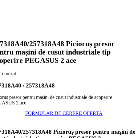
7318A40/257318A48 Picioruș presor
ntru mașini de cusut industriale tip
operire PEGASUS 2 ace
c epuizat
7318A40 / 257318A48
oruș presor pentru mașini de cusut industriale de acoperire
GASUS 2 ace
FORMULAR DE CERERE OFERTĂ
7318A40/257318A48 Picioruș presor pentru mașini de