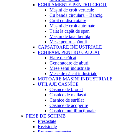
ECHIPAMENTE PENTRU CROIT
Mașini de croit verticale
Cu bandă circulară – Banzig
Croit cu disc rotativ
Mașini de croit automate
Tăiat la capăt de șpan
Mașini de tăiat bentiță
Mese pentru șpănuit
CAPSATOARE INDUSTRIALE
ECHIPAM. PENTRU CĂLCAT
Fiare de călcat
Generatoare de aburi
Mese semi-industriale
Mese de călcat industriale
MOTOARE MAȘINI INDUSTRIALE
UTILAJE CASNICE
Casnice de brodat
Casnice de matlasat
Casnice de surfilat
Casnice de acoperire
Casnice multifuncționale
PIESE DE SCHIMB
Presostate
Rezistențe
Butoane termostat