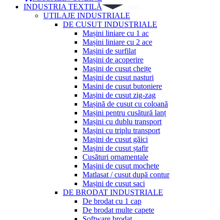
INDUSTRIA TEXTILĂ
UTILAJE INDUSTRIALE
DE CUSUT INDUSTRIALE
Mașini liniare cu 1 ac
Mașini liniare cu 2 ace
Mașini de surfilat
Mașini de acoperire
Mașini de cusut cheițe
Mașini de cusut nasturi
Masini de cusut butoniere
Mașini de cusut zig-zag
Mașină de cusut cu coloană
Mașini pentru cusătură lanț
Mașini cu dublu transport
Mașini cu triplu transport
Mașini de cusut găici
Mașini de cusut ștafir
Cusături ornamentale
Mașini de cusut mochete
Matlasat / cusut după contur
Mașini de cusut saci
DE BRODAT INDUSTRIALE
De brodat cu 1 cap
De brodat multe capete
Software brodat