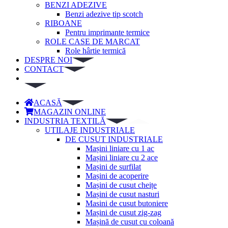
BENZI ADEZIVE
Benzi adezive tip scotch
RIBOANE
Pentru imprimante termice
ROLE CASE DE MARCAT
Role hârtie termică
DESPRE NOI
CONTACT
ACASĂ
MAGAZIN ONLINE
INDUSTRIA TEXTILĂ
UTILAJE INDUSTRIALE
DE CUSUT INDUSTRIALE
Mașini liniare cu 1 ac
Mașini liniare cu 2 ace
Mașini de surfilat
Mașini de acoperire
Mașini de cusut cheițe
Mașini de cusut nasturi
Masini de cusut butoniere
Mașini de cusut zig-zag
Mașină de cusut cu coloană