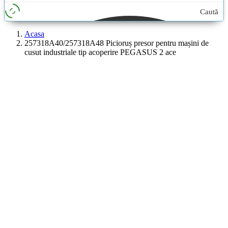
Caută
aici...
Acasa
257318A40/257318A48 Picioruș presor pentru mașini de
cusut industriale tip acoperire PEGASUS 2 ace