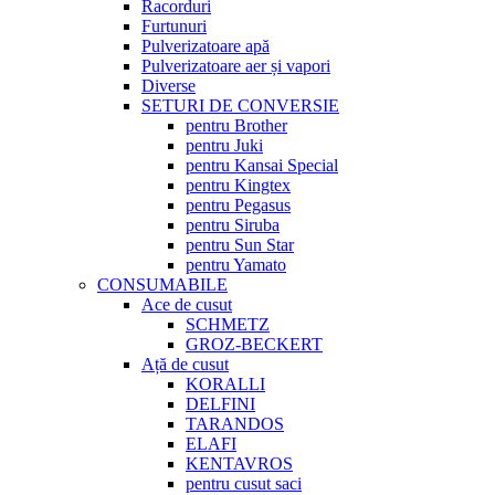
Racorduri
Furtunuri
Pulverizatoare apă
Pulverizatoare aer și vapori
Diverse
SETURI DE CONVERSIE
pentru Brother
pentru Juki
pentru Kansai Special
pentru Kingtex
pentru Pegasus
pentru Siruba
pentru Sun Star
pentru Yamato
CONSUMABILE
Ace de cusut
SCHMETZ
GROZ-BECKERT
Ață de cusut
KORALLI
DELFINI
TARANDOS
ELAFI
KENTAVROS
pentru cusut saci