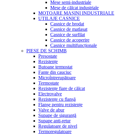
Mese semi-industriale
Mese de călcat industriale
MOTOARE MAȘINI INDUSTRIALE
UTILAJE CASNICE
Casnice de brodat
Casnice de matlasat
Casnice de surfilat
Casnice de acoperire
Casnice multifuncționale
PIESE DE SCHIMB
Presostate
Rezistențe
Butoane termostat
Fante din cauciuc
Microîntrerupătoare
Termostate
Rezistențe fiare de călcat
Electrovalve
Rezistențe cu flanșă
Flanșe pentru rezistențe
Valve de abur
Supape de siguranță
Supape anti-retur
Regulatoare de nivel
Termoregulatoare