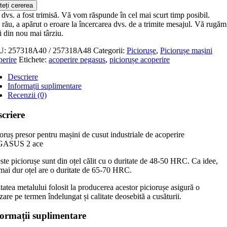
teți cererea
dvs. a fost trimisă. Vă vom răspunde în cel mai scurt timp posibil.
rău, a apărut o eroare la încercarea dvs. de a trimite mesajul. Vă rugăm
i din nou mai târziu.
U:
257318A40 / 257318A48
Categorii:
Piciorușe
,
Piciorușe mașini
perire
Etichete:
acoperire pegasus
,
piciorușe acoperire
Descriere
Informații suplimentare
Recenzii (0)
criere
oruș presor pentru mașini de cusut industriale de acoperire
GASUS 2 ace
te piciorușe sunt din oțel călit cu o duritate de 48-50 HRC. Ca idee,
 mai dur oțel are o duritate de 65-70 HRC.
tatea metalului folosit la producerea acestor piciorușe asigură o
izare pe termen îndelungat și calitate deosebită a cusăturii.
formații suplimentare