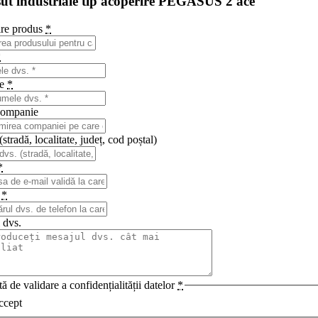
sut industriale tip acoperire PEGASUS 2 ace
re produs
*
*
me
*
ompanie
stradă, localitate, județ, cod poștal)
*
n
*
 dvs.
ă de validare a confidențialității datelor
*
ccept