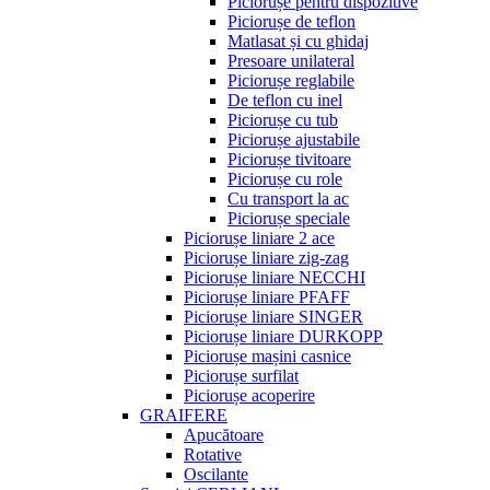
Piciorușe pentru dispozitive
Piciorușe de teflon
Matlasat și cu ghidaj
Presoare unilateral
Piciorușe reglabile
De teflon cu inel
Piciorușe cu tub
Piciorușe ajustabile
Piciorușe tivitoare
Piciorușe cu role
Cu transport la ac
Piciorușe speciale
Piciorușe liniare 2 ace
Piciorușe liniare zig-zag
Piciorușe liniare NECCHI
Piciorușe liniare PFAFF
Piciorușe liniare SINGER
Piciorușe liniare DURKOPP
Piciorușe mașini casnice
Piciorușe surfilat
Piciorușe acoperire
GRAIFERE
Apucătoare
Rotative
Oscilante