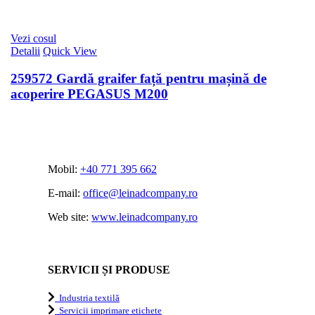
Vezi cosul
Detalii
Quick View
259572 Gardă graifer față pentru mașină de
acoperire PEGASUS M200
Mobil:
+40 771 395 662
E-mail:
office@leinadcompany.ro
Web site:
www.leinadcompany.ro
SERVICII ȘI PRODUSE
Industria textilă
Servicii imprimare etichete