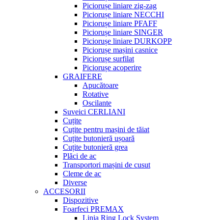
Piciorușe liniare zig-zag
Piciorușe liniare NECCHI
Piciorușe liniare PFAFF
Piciorușe liniare SINGER
Piciorușe liniare DURKOPP
Piciorușe mașini casnice
Piciorușe surfilat
Piciorușe acoperire
GRAIFERE
Apucătoare
Rotative
Oscilante
Suveici CERLIANI
Cuțite
Cuțite pentru mașini de tăiat
Cuțite butonieră ușoară
Cuțite butonieră grea
Plăci de ac
Transportori mașini de cusut
Cleme de ac
Diverse
ACCESORII
Dispozitive
Foarfeci PREMAX
Linia Ring Lock System