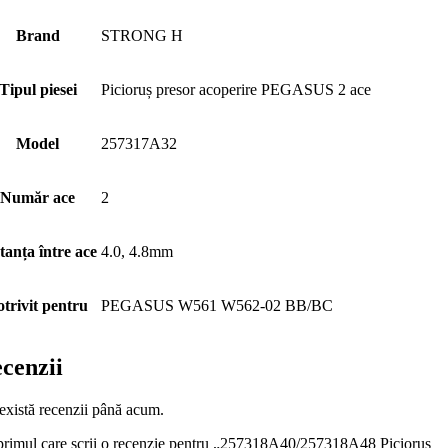
Brand
STRONG H
Tipul piesei
Picioruș presor acoperire PEGASUS 2 ace
Model
257317A32
Număr ace
2
tanța între ace
4.0, 4.8mm
otrivit pentru
PEGASUS W561 W562-02 BB/BC
cenzii
există recenzii până acum.
 primul care scrii o recenzie pentru „257318A40/257318A48 Picioruș