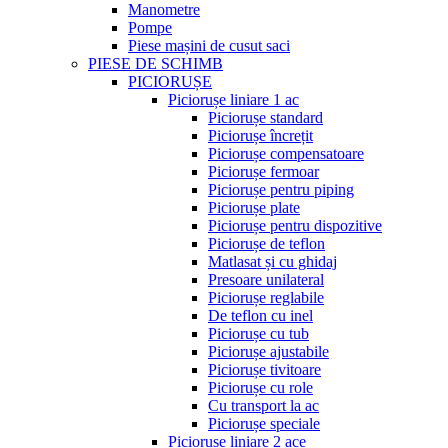
Manometre
Pompe
Piese mașini de cusut saci
PIESE DE SCHIMB
PICIORUȘE
Piciorușe liniare 1 ac
Piciorușe standard
Piciorușe încrețit
Piciorușe compensatoare
Piciorușe fermoar
Piciorușe pentru piping
Piciorușe plate
Piciorușe pentru dispozitive
Piciorușe de teflon
Matlasat și cu ghidaj
Presoare unilateral
Piciorușe reglabile
De teflon cu inel
Piciorușe cu tub
Piciorușe ajustabile
Piciorușe tivitoare
Piciorușe cu role
Cu transport la ac
Piciorușe speciale
Piciorușe liniare 2 ace