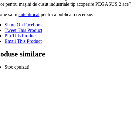
sor pentru mașini de cusut industriale tip acoperire PEGASUS 2 ace”
uie să fii
autentificat
pentru a publica o recenzie.
Share On Facebook
Tweet This Product
Pin This Product
Email This Product
oduse similare
Stoc epuizat!