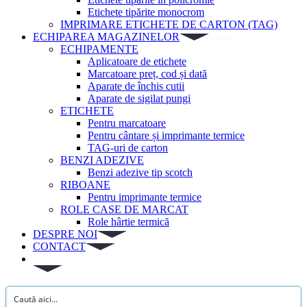
Etichete tipărite monocrom
IMPRIMARE ETICHETE DE CARTON (TAG)
ECHIPAREA MAGAZINELOR
ECHIPAMENTE
Aplicatoare de etichete
Marcatoare preț, cod și dată
Aparate de închis cutii
Aparate de sigilat pungi
ETICHETE
Pentru marcatoare
Pentru cântare și imprimante termice
TAG-uri de carton
BENZI ADEZIVE
Benzi adezive tip scotch
RIBOANE
Pentru imprimante termice
ROLE CASE DE MARCAT
Role hârtie termică
DESPRE NOI
CONTACT