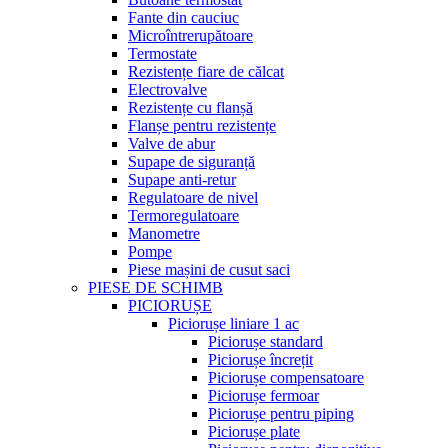
Fante din cauciuc
Microîntrerupătoare
Termostate
Rezistențe fiare de călcat
Electrovalve
Rezistențe cu flanșă
Flanșe pentru rezistențe
Valve de abur
Supape de siguranță
Supape anti-retur
Regulatoare de nivel
Termoregulatoare
Manometre
Pompe
Piese mașini de cusut saci
PIESE DE SCHIMB
PICIORUȘE
Piciorușe liniare 1 ac
Piciorușe standard
Piciorușe încrețit
Piciorușe compensatoare
Piciorușe fermoar
Piciorușe pentru piping
Piciorușe plate