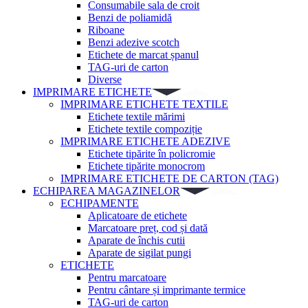
Consumabile sala de croit
Benzi de poliamidă
Riboane
Benzi adezive scotch
Etichete de marcat șpanul
TAG-uri de carton
Diverse
IMPRIMARE ETICHETE
IMPRIMARE ETICHETE TEXTILE
Etichete textile mărimi
Etichete textile compoziție
IMPRIMARE ETICHETE ADEZIVE
Etichete tipărite în policromie
Etichete tipărite monocrom
IMPRIMARE ETICHETE DE CARTON (TAG)
ECHIPAREA MAGAZINELOR
ECHIPAMENTE
Aplicatoare de etichete
Marcatoare preț, cod și dată
Aparate de închis cutii
Aparate de sigilat pungi
ETICHETE
Pentru marcatoare
Pentru cântare și imprimante termice
TAG-uri de carton