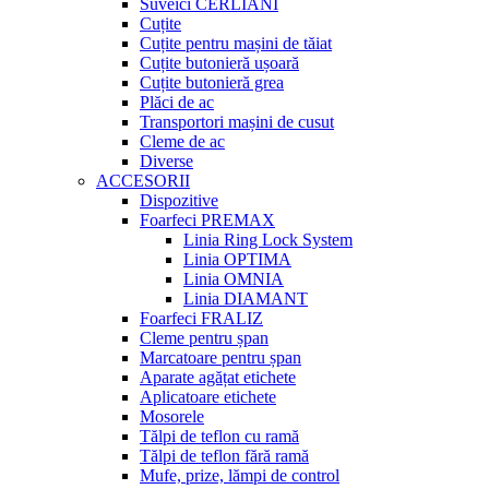
Suveici CERLIANI
Cuțite
Cuțite pentru mașini de tăiat
Cuțite butonieră ușoară
Cuțite butonieră grea
Plăci de ac
Transportori mașini de cusut
Cleme de ac
Diverse
ACCESORII
Dispozitive
Foarfeci PREMAX
Linia Ring Lock System
Linia OPTIMA
Linia OMNIA
Linia DIAMANT
Foarfeci FRALIZ
Cleme pentru șpan
Marcatoare pentru șpan
Aparate agățat etichete
Aplicatoare etichete
Mosorele
Tălpi de teflon cu ramă
Tălpi de teflon fără ramă
Mufe, prize, lămpi de control