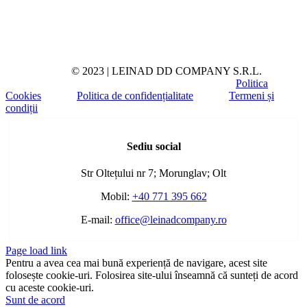
© 2023 | LEINAD DD COMPANY S.R.L.
Politica
Cookies
Politica de confidențialitate
Termeni și
condiții
Toggle
Sliding
Sediu social
Bar
Area
Str Oltețului nr 7; Morunglav; Olt
Mobil:
+40 771 395 662
E-mail:
office@leinadcompany.ro
Page load link
Pentru a avea cea mai bună experiență de navigare, acest site
folosește cookie-uri. Folosirea site-ului înseamnă că sunteți de acord
cu aceste cookie-uri.
Sunt de acord