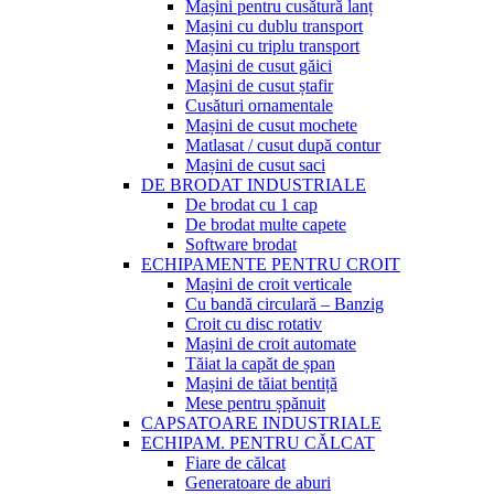
Mașini pentru cusătură lanț
Mașini cu dublu transport
Mașini cu triplu transport
Mașini de cusut găici
Mașini de cusut ștafir
Cusături ornamentale
Mașini de cusut mochete
Matlasat / cusut după contur
Mașini de cusut saci
DE BRODAT INDUSTRIALE
De brodat cu 1 cap
De brodat multe capete
Software brodat
ECHIPAMENTE PENTRU CROIT
Mașini de croit verticale
Cu bandă circulară – Banzig
Croit cu disc rotativ
Mașini de croit automate
Tăiat la capăt de șpan
Mașini de tăiat bentiță
Mese pentru șpănuit
CAPSATOARE INDUSTRIALE
ECHIPAM. PENTRU CĂLCAT
Fiare de călcat
Generatoare de aburi