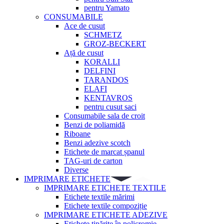
pentru Yamato
CONSUMABILE
Ace de cusut
SCHMETZ
GROZ-BECKERT
Ață de cusut
KORALLI
DELFINI
TARANDOS
ELAFI
KENTAVROS
pentru cusut saci
Consumabile sala de croit
Benzi de poliamidă
Riboane
Benzi adezive scotch
Etichete de marcat șpanul
TAG-uri de carton
Diverse
IMPRIMARE ETICHETE
IMPRIMARE ETICHETE TEXTILE
Etichete textile mărimi
Etichete textile compoziție
IMPRIMARE ETICHETE ADEZIVE
Etichete tipărite în policromie