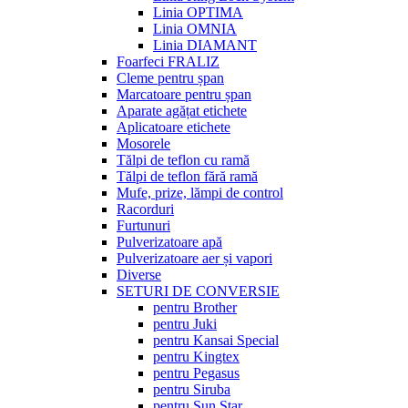
Linia OPTIMA
Linia OMNIA
Linia DIAMANT
Foarfeci FRALIZ
Cleme pentru șpan
Marcatoare pentru șpan
Aparate agățat etichete
Aplicatoare etichete
Mosorele
Tălpi de teflon cu ramă
Tălpi de teflon fără ramă
Mufe, prize, lămpi de control
Racorduri
Furtunuri
Pulverizatoare apă
Pulverizatoare aer și vapori
Diverse
SETURI DE CONVERSIE
pentru Brother
pentru Juki
pentru Kansai Special
pentru Kingtex
pentru Pegasus
pentru Siruba
pentru Sun Star