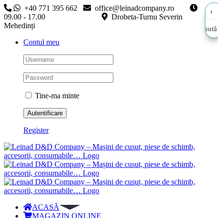
Skip
+40 771 395 662
office@leinadcompany.ro
to
09.00 - 17.00
Drobeta-Turnu Severin
content
Mehedinți
Caută
Caută
Contul meu
aici…
aici…
Tine-ma minte
Register
ACASĂ
MAGAZIN ONLINE