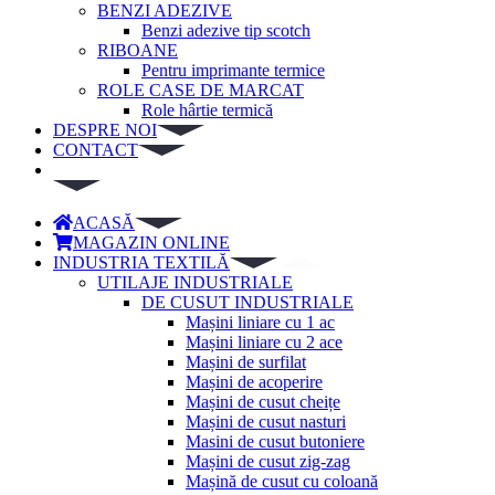
BENZI ADEZIVE
Benzi adezive tip scotch
RIBOANE
Pentru imprimante termice
ROLE CASE DE MARCAT
Role hârtie termică
DESPRE NOI
CONTACT
ACASĂ
MAGAZIN ONLINE
INDUSTRIA TEXTILĂ
UTILAJE INDUSTRIALE
DE CUSUT INDUSTRIALE
Mașini liniare cu 1 ac
Mașini liniare cu 2 ace
Mașini de surfilat
Mașini de acoperire
Mașini de cusut cheițe
Mașini de cusut nasturi
Masini de cusut butoniere
Mașini de cusut zig-zag
Mașină de cusut cu coloană