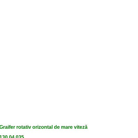
Graifer rotativ orizontal de mare viteză
130.04.035