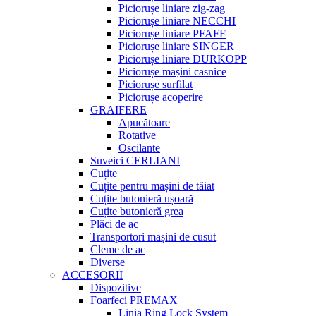
Piciorușe liniare zig-zag
Piciorușe liniare NECCHI
Piciorușe liniare PFAFF
Piciorușe liniare SINGER
Piciorușe liniare DURKOPP
Piciorușe mașini casnice
Piciorușe surfilat
Piciorușe acoperire
GRAIFERE
Apucătoare
Rotative
Oscilante
Suveici CERLIANI
Cuțite
Cuțite pentru mașini de tăiat
Cuțite butonieră ușoară
Cuțite butonieră grea
Plăci de ac
Transportori mașini de cusut
Cleme de ac
Diverse
ACCESORII
Dispozitive
Foarfeci PREMAX
Linia Ring Lock System