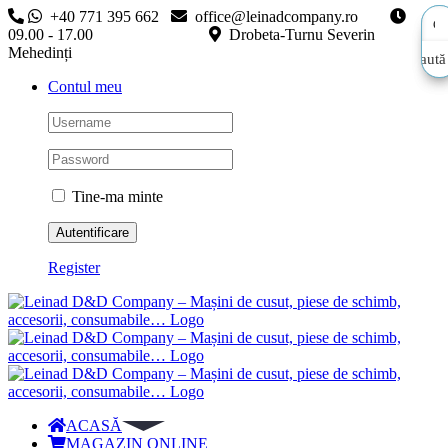
Skip
+40 771 395 662
office@leinadcompany.ro
to
09.00 - 17.00
Drobeta-Turnu Severin
content
Mehedinți
Caută
Caută
Contul meu
aici…
aici…
Tine-ma minte
Register
ACASĂ
MAGAZIN ONLINE