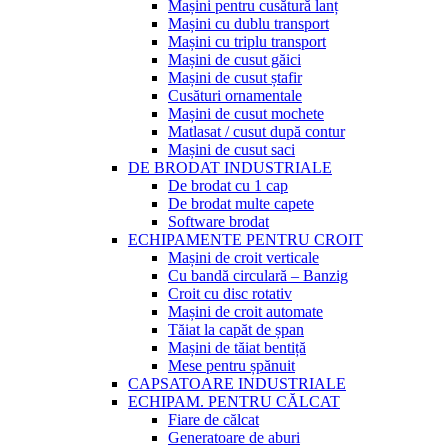
Mașini pentru cusătură lanț
Mașini cu dublu transport
Mașini cu triplu transport
Mașini de cusut găici
Mașini de cusut ștafir
Cusături ornamentale
Mașini de cusut mochete
Matlasat / cusut după contur
Mașini de cusut saci
DE BRODAT INDUSTRIALE
De brodat cu 1 cap
De brodat multe capete
Software brodat
ECHIPAMENTE PENTRU CROIT
Mașini de croit verticale
Cu bandă circulară – Banzig
Croit cu disc rotativ
Mașini de croit automate
Tăiat la capăt de șpan
Mașini de tăiat bentiță
Mese pentru șpănuit
CAPSATOARE INDUSTRIALE
ECHIPAM. PENTRU CĂLCAT
Fiare de călcat
Generatoare de aburi