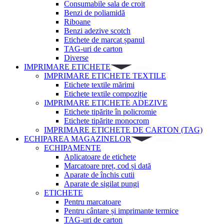
Consumabile sala de croit
Benzi de poliamidă
Riboane
Benzi adezive scotch
Etichete de marcat șpanul
TAG-uri de carton
Diverse
IMPRIMARE ETICHETE
IMPRIMARE ETICHETE TEXTILE
Etichete textile mărimi
Etichete textile compoziție
IMPRIMARE ETICHETE ADEZIVE
Etichete tipărite în policromie
Etichete tipărite monocrom
IMPRIMARE ETICHETE DE CARTON (TAG)
ECHIPAREA MAGAZINELOR
ECHIPAMENTE
Aplicatoare de etichete
Marcatoare preț, cod și dată
Aparate de închis cutii
Aparate de sigilat pungi
ETICHETE
Pentru marcatoare
Pentru cântare și imprimante termice
TAG-uri de carton