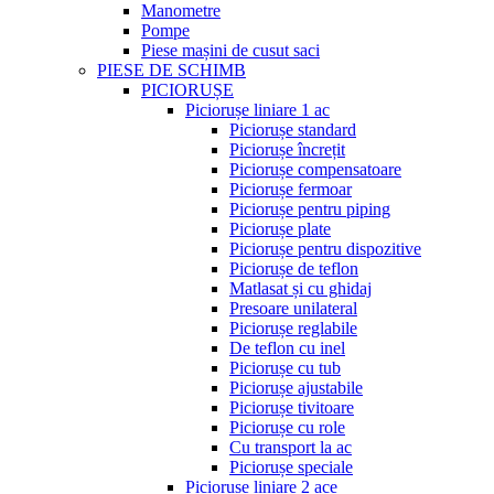
Manometre
Pompe
Piese mașini de cusut saci
PIESE DE SCHIMB
PICIORUȘE
Piciorușe liniare 1 ac
Piciorușe standard
Piciorușe încrețit
Piciorușe compensatoare
Piciorușe fermoar
Piciorușe pentru piping
Piciorușe plate
Piciorușe pentru dispozitive
Piciorușe de teflon
Matlasat și cu ghidaj
Presoare unilateral
Piciorușe reglabile
De teflon cu inel
Piciorușe cu tub
Piciorușe ajustabile
Piciorușe tivitoare
Piciorușe cu role
Cu transport la ac
Piciorușe speciale
Piciorușe liniare 2 ace