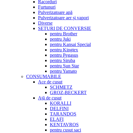
Racorduri
Furtunuri
Pulverizatoare apă
Pulverizatoare aer și vapori
Diverse
SETURI DE CONVERSIE
pentru Brother
pentru Juki
pentru Kansai Special
pentru Kingtex
pentru Pegasus
pentru Siruba
pentru Sun Star
pentru Yamato
CONSUMABILE
Ace de cusut
SCHMETZ
GROZ-BECKERT
Ață de cusut
KORALLI
DELFINI
TARANDOS
ELAFI
KENTAVROS
pentru cusut saci