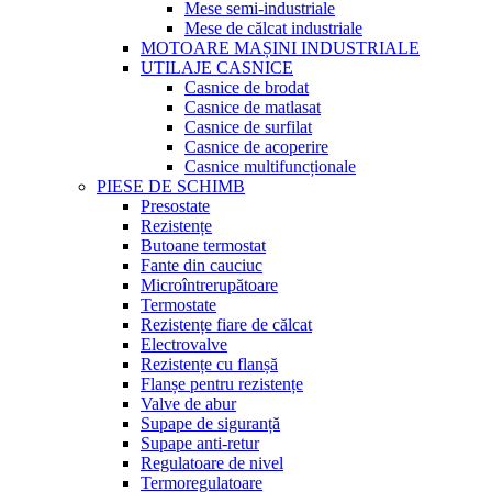
Mese semi-industriale
Mese de călcat industriale
MOTOARE MAȘINI INDUSTRIALE
UTILAJE CASNICE
Casnice de brodat
Casnice de matlasat
Casnice de surfilat
Casnice de acoperire
Casnice multifuncționale
PIESE DE SCHIMB
Presostate
Rezistențe
Butoane termostat
Fante din cauciuc
Microîntrerupătoare
Termostate
Rezistențe fiare de călcat
Electrovalve
Rezistențe cu flanșă
Flanșe pentru rezistențe
Valve de abur
Supape de siguranță
Supape anti-retur
Regulatoare de nivel
Termoregulatoare