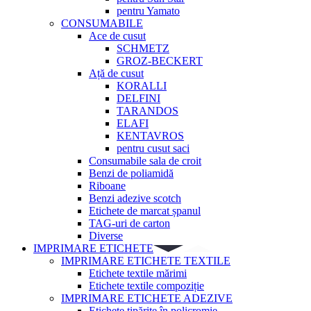
pentru Yamato
CONSUMABILE
Ace de cusut
SCHMETZ
GROZ-BECKERT
Ață de cusut
KORALLI
DELFINI
TARANDOS
ELAFI
KENTAVROS
pentru cusut saci
Consumabile sala de croit
Benzi de poliamidă
Riboane
Benzi adezive scotch
Etichete de marcat șpanul
TAG-uri de carton
Diverse
IMPRIMARE ETICHETE
IMPRIMARE ETICHETE TEXTILE
Etichete textile mărimi
Etichete textile compoziție
IMPRIMARE ETICHETE ADEZIVE
Etichete tipărite în policromie