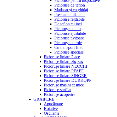
Piciorușe pentru dispozitive
Piciorușe de teflon
Matlasat și cu ghidaj
Presoare unilateral
Piciorușe reglabile
De teflon cu inel
Piciorușe cu tub
Piciorușe ajustabile
Piciorușe tivitoare
Piciorușe cu role
Cu transport la ac
Piciorușe speciale
Piciorușe liniare 2 ace
Piciorușe liniare zig-zag
Piciorușe liniare NECCHI
Piciorușe liniare PFAFF
Piciorușe liniare SINGER
Piciorușe liniare DURKOPP
Piciorușe mașini casnice
Piciorușe surfilat
Piciorușe acoperire
GRAIFERE
Apucătoare
Rotative
Oscilante