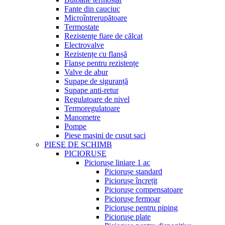
Fante din cauciuc
Microîntrerupătoare
Termostate
Rezistențe fiare de călcat
Electrovalve
Rezistențe cu flanșă
Flanșe pentru rezistențe
Valve de abur
Supape de siguranță
Supape anti-retur
Regulatoare de nivel
Termoregulatoare
Manometre
Pompe
Piese mașini de cusut saci
PIESE DE SCHIMB
PICIORUȘE
Piciorușe liniare 1 ac
Piciorușe standard
Piciorușe încrețit
Piciorușe compensatoare
Piciorușe fermoar
Piciorușe pentru piping
Piciorușe plate