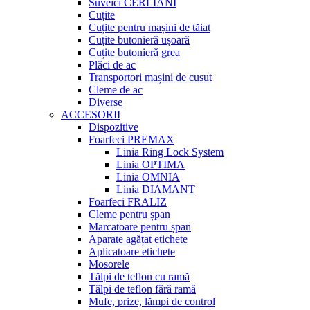
Suveici CERLIANI
Cuțite
Cuțite pentru mașini de tăiat
Cuțite butonieră ușoară
Cuțite butonieră grea
Plăci de ac
Transportori mașini de cusut
Cleme de ac
Diverse
ACCESORII
Dispozitive
Foarfeci PREMAX
Linia Ring Lock System
Linia OPTIMA
Linia OMNIA
Linia DIAMANT
Foarfeci FRALIZ
Cleme pentru șpan
Marcatoare pentru șpan
Aparate agățat etichete
Aplicatoare etichete
Mosorele
Tălpi de teflon cu ramă
Tălpi de teflon fără ramă
Mufe, prize, lămpi de control