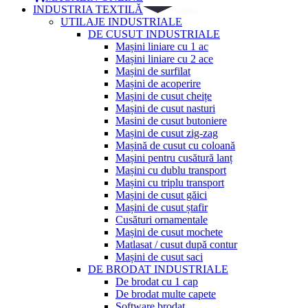
INDUSTRIA TEXTILĂ
UTILAJE INDUSTRIALE
DE CUSUT INDUSTRIALE
Mașini liniare cu 1 ac
Mașini liniare cu 2 ace
Mașini de surfilat
Mașini de acoperire
Mașini de cusut cheițe
Mașini de cusut nasturi
Masini de cusut butoniere
Mașini de cusut zig-zag
Mașină de cusut cu coloană
Mașini pentru cusătură lanț
Mașini cu dublu transport
Mașini cu triplu transport
Mașini de cusut găici
Mașini de cusut ștafir
Cusături ornamentale
Mașini de cusut mochete
Matlasat / cusut după contur
Mașini de cusut saci
DE BRODAT INDUSTRIALE
De brodat cu 1 cap
De brodat multe capete
Software brodat