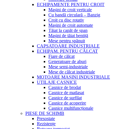
ECHIPAMENTE PENTRU CROIT
Mașini de croit verticale
Cu bandă circulară – Banzig
Croit cu disc rotativ
Mașini de croit automate
Tăiat la capăt de șpan
Mașini de tăiat bentiță
Mese pentru șpănuit
CAPSATOARE INDUSTRIALE
ECHIPAM. PENTRU CĂLCAT
Fiare de călcat
Generatoare de aburi
Mese semi-industriale
Mese de călcat industriale
MOTOARE MAȘINI INDUSTRIALE
UTILAJE CASNICE
Casnice de brodat
Casnice de matlasat
Casnice de surfilat
Casnice de acoperire
Casnice multifuncționale
PIESE DE SCHIMB
Presostate
Rezistențe
Butoane termostat