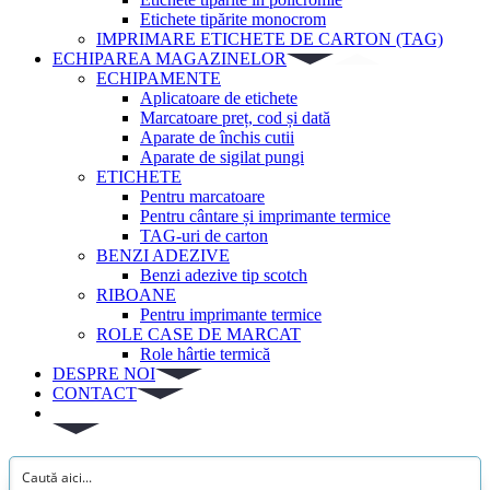
Etichete tipărite monocrom
IMPRIMARE ETICHETE DE CARTON (TAG)
ECHIPAREA MAGAZINELOR
ECHIPAMENTE
Aplicatoare de etichete
Marcatoare preț, cod și dată
Aparate de închis cutii
Aparate de sigilat pungi
ETICHETE
Pentru marcatoare
Pentru cântare și imprimante termice
TAG-uri de carton
BENZI ADEZIVE
Benzi adezive tip scotch
RIBOANE
Pentru imprimante termice
ROLE CASE DE MARCAT
Role hârtie termică
DESPRE NOI
CONTACT