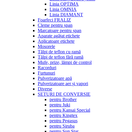
Linia OPTIMA
Linia OMNIA
Linia DIAMANT
Foarfeci FRALIZ
Cleme pentru șpan
Marcatoare pentru șpan
Aparate agățat etichete
Aplicatoare etichete
Mosorele
Tălpi de teflon cu ramă
Tălpi de teflon fără ramă
Mufe, prize, lămpi de control
Racorduri
Furtunuri
Pulverizatoare apă
Pulverizatoare aer și vapori
Diverse
SETURI DE CONVERSIE
pentru Brother
pentru Juki
pentru Kansai Special
pentru Kingtex
pentru Pegasus
pentru Siruba
pentru Sun Star