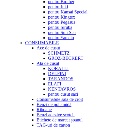
pentru Brother
pentru Juki
pentru Kansai Special
pentru Kingtex
pentru Pegasus
pentru Siruba
pentru Sun Star
pentru Yamato
CONSUMABILE
Ace de cusut
SCHMETZ
GROZ-BECKERT
Ață de cusut
KORALLI
DELFINI
TARANDOS
ELAFI
KENTAVROS
pentru cusut saci
Consumabile sala de croit
Benzi de poliamidă
Riboane
Benzi adezive scotch
Etichete de marcat șpanul
TAG-uri de carton