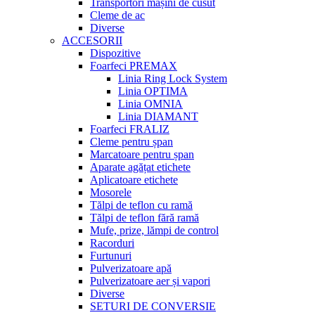
Transportori mașini de cusut
Cleme de ac
Diverse
ACCESORII
Dispozitive
Foarfeci PREMAX
Linia Ring Lock System
Linia OPTIMA
Linia OMNIA
Linia DIAMANT
Foarfeci FRALIZ
Cleme pentru șpan
Marcatoare pentru șpan
Aparate agățat etichete
Aplicatoare etichete
Mosorele
Tălpi de teflon cu ramă
Tălpi de teflon fără ramă
Mufe, prize, lămpi de control
Racorduri
Furtunuri
Pulverizatoare apă
Pulverizatoare aer și vapori
Diverse
SETURI DE CONVERSIE