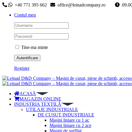
Skip
+40 771 395 662
office@leinadcompany.ro
09
to
Contul meu
content
Tine-ma minte
Register
ACASĂ
MAGAZIN ONLINE
INDUSTRIA TEXTILĂ
UTILAJE INDUSTRIALE
DE CUSUT INDUSTRIALE
Mașini liniare cu 1 ac
Mașini liniare cu 2 ace
Mașini de surfilat