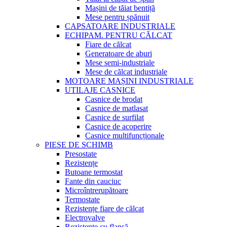
Mașini de tăiat bentiță
Mese pentru șpănuit
CAPSATOARE INDUSTRIALE
ECHIPAM. PENTRU CĂLCAT
Fiare de călcat
Generatoare de aburi
Mese semi-industriale
Mese de călcat industriale
MOTOARE MAȘINI INDUSTRIALE
UTILAJE CASNICE
Casnice de brodat
Casnice de matlasat
Casnice de surfilat
Casnice de acoperire
Casnice multifuncționale
PIESE DE SCHIMB
Presostate
Rezistențe
Butoane termostat
Fante din cauciuc
Microîntrerupătoare
Termostate
Rezistențe fiare de călcat
Electrovalve
Rezistențe cu flanșă