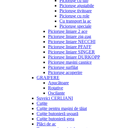
Piciorușe cu tub
Piciorușe ajustabile
Piciorușe tivitoare
Piciorușe cu role
Cu transport la ac
Piciorușe speciale
Piciorușe liniare 2 ace
Piciorușe liniare zig-zag
Piciorușe liniare NECCHI
Piciorușe liniare PFAFF
Piciorușe liniare SINGER
Piciorușe liniare DURKOPP
Piciorușe mașini casnice
Piciorușe surfilat
Piciorușe acoperire
GRAIFERE
Apucătoare
Rotative
Oscilante
Suveici CERLIANI
Cuțite
Cuțite pentru mașini de tăiat
Cuțite butonieră ușoară
Cuțite butonieră grea
Plăci de ac