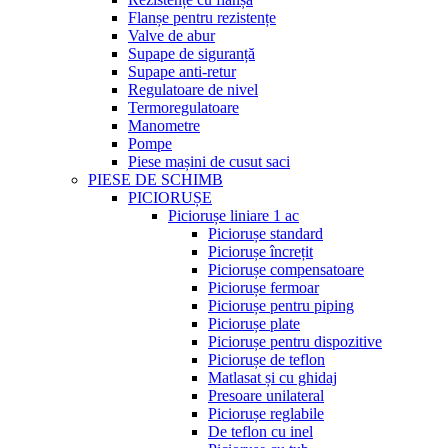
Flanșe pentru rezistențe
Valve de abur
Supape de siguranță
Supape anti-retur
Regulatoare de nivel
Termoregulatoare
Manometre
Pompe
Piese mașini de cusut saci
PIESE DE SCHIMB
PICIORUȘE
Piciorușe liniare 1 ac
Piciorușe standard
Piciorușe încrețit
Piciorușe compensatoare
Piciorușe fermoar
Piciorușe pentru piping
Piciorușe plate
Piciorușe pentru dispozitive
Piciorușe de teflon
Matlasat și cu ghidaj
Presoare unilateral
Piciorușe reglabile
De teflon cu inel