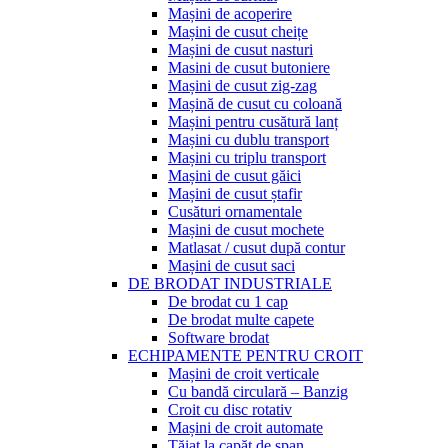
Mașini de acoperire
Mașini de cusut cheițe
Mașini de cusut nasturi
Masini de cusut butoniere
Mașini de cusut zig-zag
Mașină de cusut cu coloană
Mașini pentru cusătură lanț
Mașini cu dublu transport
Mașini cu triplu transport
Mașini de cusut găici
Mașini de cusut ștafir
Cusături ornamentale
Mașini de cusut mochete
Matlasat / cusut după contur
Mașini de cusut saci
DE BRODAT INDUSTRIALE
De brodat cu 1 cap
De brodat multe capete
Software brodat
ECHIPAMENTE PENTRU CROIT
Mașini de croit verticale
Cu bandă circulară – Banzig
Croit cu disc rotativ
Mașini de croit automate
Tăiat la capăt de șpan