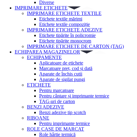
Diverse
IMPRIMARE ETICHETE
IMPRIMARE ETICHETE TEXTILE
Etichete textile mărimi
Etichete textile compoziție
IMPRIMARE ETICHETE ADEZIVE
Etichete tipărite în policromie
Etichete tipărite monocrom
IMPRIMARE ETICHETE DE CARTON (TAG)
ECHIPAREA MAGAZINELOR
ECHIPAMENTE
Aplicatoare de etichete
Marcatoare preț, cod și dată
Aparate de închis cutii
Aparate de sigilat pungi
ETICHETE
Pentru marcatoare
Pentru cântare și imprimante termice
TAG-uri de carton
BENZI ADEZIVE
Benzi adezive tip scotch
RIBOANE
Pentru imprimante termice
ROLE CASE DE MARCAT
Role hârtie termică