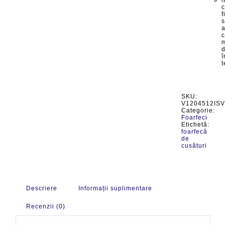
f
s
a
m
î
t
SKU:
V1204512ISV
Categorie:
Foarfeci
Etichetă:
foarfecă
de
cusături
Descriere
Informații suplimentare
Recenzii (0)