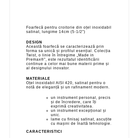
Foarfecă pentru croitorie din oțel inoxidabil
satinat, lungime 14cm (5-1/2″)
DESIGN
Această foarfecă se caracterizează prin
forma sa unică și profilul esențial. Colecția
Twist, o linie în întregime „Made in
Premax®”, este rezultatul identificării
continue a celor mai bune materii prime și
al designului inovator.
MATERIALE
Oțel inoxidabil AISI 420, satinat pentru o
notă de eleganță și un rafinament modern.
un instrument personal, precis
și de încredere, care îți
exprimă creativitatea.
un instrument excepțional și
unic.
lame cu finisaj satinat, ascuțite
cu mașini de înaltă tehnologie.
CARACTERISTICI