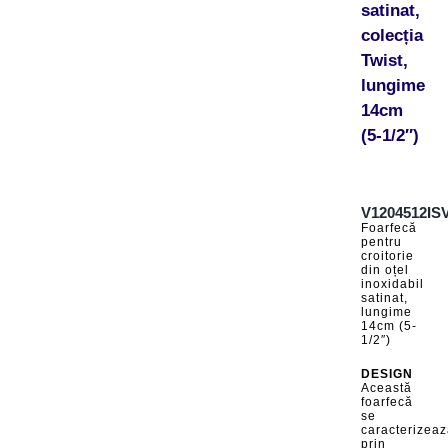
satinat,
colecția
Twist,
lungime
14cm
(5-1/2″)
V1204512IS
Foarfecă
pentru
croitorie
din oțel
inoxidabil
satinat,
lungime
14cm (5-
1/2″)
DESIGN
Această
foarfecă
se
caracterizea
prin