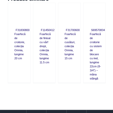
QUICK
QUICK
QUICK
CK
VIEW
VIEW
VIEW
W
F11450412
F31700600
S69570834
F31830800
Foarfecă
Foarfecă
Foarfecă
Foarfecă
de finisat
de
de
de
cu vârf
cusături,
croitorie
croitorie,
drept,
colecția
cu sistem
colecția
colecția
Omnia,
de
Omnia,
Omnia,
lungime
blocare
lungime
lungime
15 cm
cu inel,
20 cm
11.5 cm
lungime
22cm (8-
3/4″) –
mâna
stângă