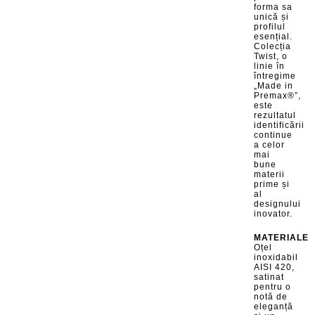
forma sa
unică și
profilul
esențial.
Colecția
Twist, o
linie în
întregime
„Made in
Premax®”,
este
rezultatul
identificării
continue
a celor
mai
bune
materii
prime și
al
designului
inovator.
MATERIALE
Oțel
inoxidabil
AISI 420,
satinat
pentru o
notă de
eleganță