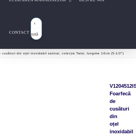
CONTACT
Caută
aici…
usături din oțel inoxidabil satinat, colecția Twist, lungime 14cm (5-1/2″)
V1204512I
Foarfecă
de
cusături
din
oțel
inoxidabil