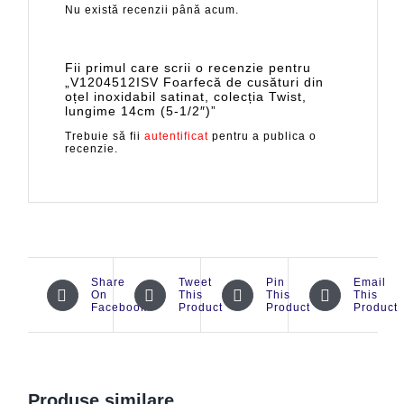
Nu există recenzii până acum.
Fii primul care scrii o recenzie pentru
„V1204512ISV Foarfecă de cusături din
oțel inoxidabil satinat, colecția Twist,
lungime 14cm (5-1/2″)”
Trebuie să fii
autentificat
pentru a publica o
recenzie.
Share
Tweet
Pin
Email
On
This
This
This
Facebook
Product
Product
Product
Produse similare