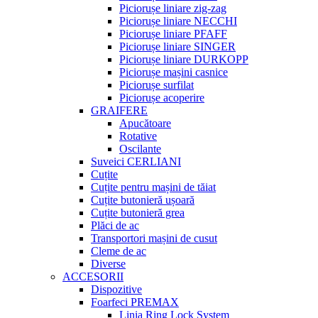
Piciorușe liniare zig-zag
Piciorușe liniare NECCHI
Piciorușe liniare PFAFF
Piciorușe liniare SINGER
Piciorușe liniare DURKOPP
Piciorușe mașini casnice
Piciorușe surfilat
Piciorușe acoperire
GRAIFERE
Apucătoare
Rotative
Oscilante
Suveici CERLIANI
Cuțite
Cuțite pentru mașini de tăiat
Cuțite butonieră ușoară
Cuțite butonieră grea
Plăci de ac
Transportori mașini de cusut
Cleme de ac
Diverse
ACCESORII
Dispozitive
Foarfeci PREMAX
Linia Ring Lock System