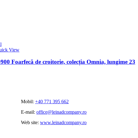
l
uick View
00 Foarfecă de croitorie, colecția Omnia, lungime 23
Mobil:
+40 771 395 662
E-mail:
office@leinadcompany.ro
Web site:
www.leinadcompany.ro