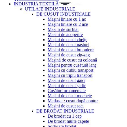
INDUSTRIA TEXTILĂ
UTILAJE INDUSTRIALE
DE CUSUT INDUSTRIALE
Mașini liniare cu 1 ac
Mașini liniare cu 2 ace
Mașini de surfilat
Mașini de acoperire
Mașini de cusut cheițe
Mașini de cusut nasturi
Masini de cusut butoniere
Mașini de cusut zig-zag
Mașină de cusut cu coloană
Mașini pentru cusătură lanț
Mașini cu dublu transport
Mașini cu triplu transport
Mașini de cusut găici
Mașini de cusut ștafir
Cusături ornamentale
Mașini de cusut mochete
Matlasat / cusut după contur
Mașini de cusut saci
DE BRODAT INDUSTRIALE
De brodat cu 1 cap
De brodat multe capete
Software brodat