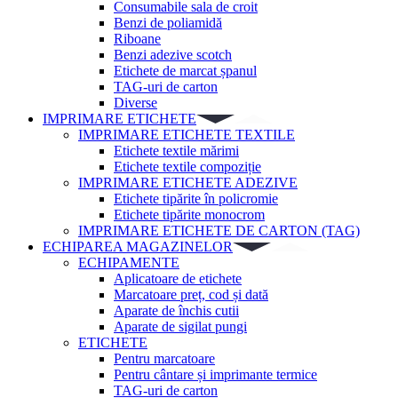
Consumabile sala de croit
Benzi de poliamidă
Riboane
Benzi adezive scotch
Etichete de marcat șpanul
TAG-uri de carton
Diverse
IMPRIMARE ETICHETE
IMPRIMARE ETICHETE TEXTILE
Etichete textile mărimi
Etichete textile compoziție
IMPRIMARE ETICHETE ADEZIVE
Etichete tipărite în policromie
Etichete tipărite monocrom
IMPRIMARE ETICHETE DE CARTON (TAG)
ECHIPAREA MAGAZINELOR
ECHIPAMENTE
Aplicatoare de etichete
Marcatoare preț, cod și dată
Aparate de închis cutii
Aparate de sigilat pungi
ETICHETE
Pentru marcatoare
Pentru cântare și imprimante termice
TAG-uri de carton