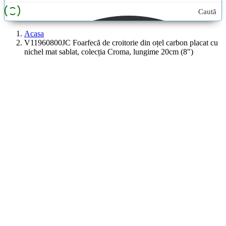
Caută
aici...
Acasa
V11960800JC Foarfecă de croitorie din oțel carbon placat cu
nichel mat sablat, colecția Croma, lungime 20cm (8″)