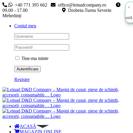
Skip
+40 771 395 662
office@leinadcompany.ro
to
09.00 - 17.00
Drobeta-Turnu Severin
content
Mehedinți
Caută
Caută
Contul meu
aici…
aici…
Tine-ma minte
Register
ACASĂ
MAGAZIN ONLINE