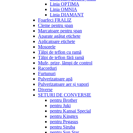
Linia OPTIMA
Linia OMNIA
Linia DIAMANT
Foarfeci FRALIZ
Cleme pentru șpan
Marcatoare pentru șpan
Aparate agățat etichete
Aplicatoare etichete
Mosorele
Tălpi de teflon cu ramă
Tălpi de teflon fără ramă
Mufe, prize, lămpi de control
Racorduri
Furtunuri
Pulverizatoare apă
Pulverizatoare aer și vapori
Diverse
SETURI DE CONVERSIE
pentru Brother
pentru Juki
pentru Kansai Special
pentru Kingtex
pentru Pegasus
pentru Siruba
pentru Sun Star