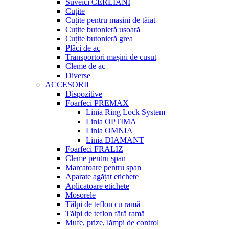
Suveici CERLIANI
Cuțite
Cuțite pentru mașini de tăiat
Cuțite butonieră ușoară
Cuțite butonieră grea
Plăci de ac
Transportori mașini de cusut
Cleme de ac
Diverse
ACCESORII
Dispozitive
Foarfeci PREMAX
Linia Ring Lock System
Linia OPTIMA
Linia OMNIA
Linia DIAMANT
Foarfeci FRALIZ
Cleme pentru șpan
Marcatoare pentru șpan
Aparate agățat etichete
Aplicatoare etichete
Mosorele
Tălpi de teflon cu ramă
Tălpi de teflon fără ramă
Mufe, prize, lămpi de control