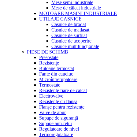
Mese semi-industriale
Mese de călcat industriale
MOTOARE MAȘINI INDUSTRIALE
UTILAJE CASNICE
Casnice de brodat
Casnice de matlasat
Casnice de surfilat
Casnice de acoperire
Casnice multifuncționale
PIESE DE SCHIMB
Presostate
Rezistențe
Butoane termostat
Fante din cauciuc
Microîntrerupătoare
Termostate
Rezistențe fiare de călcat
Electrovalve
Rezistențe cu flanșă
Flanșe pentru rezistențe
Valve de abur
Supape de siguranță
Supape anti-retur
Regulatoare de nivel
Termoregulatoare