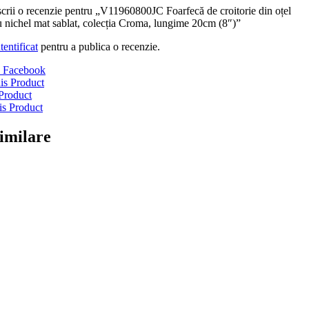
 scrii o recenzie pentru „V11960800JC Foarfecă de croitorie din oțel
u nichel mat sablat, colecția Croma, lungime 20cm (8″)”
tentificat
pentru a publica o recenzie.
 Facebook
is Product
Product
is Product
imilare