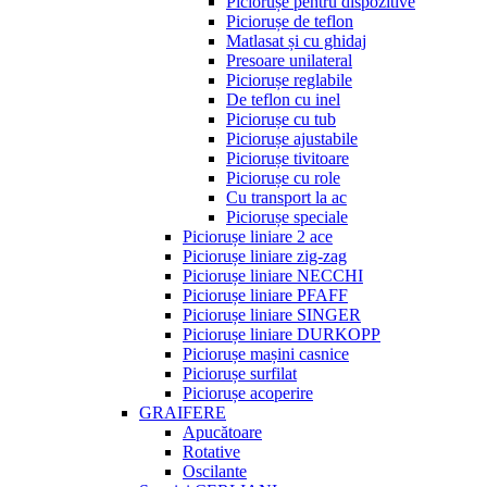
Piciorușe pentru dispozitive
Piciorușe de teflon
Matlasat și cu ghidaj
Presoare unilateral
Piciorușe reglabile
De teflon cu inel
Piciorușe cu tub
Piciorușe ajustabile
Piciorușe tivitoare
Piciorușe cu role
Cu transport la ac
Piciorușe speciale
Piciorușe liniare 2 ace
Piciorușe liniare zig-zag
Piciorușe liniare NECCHI
Piciorușe liniare PFAFF
Piciorușe liniare SINGER
Piciorușe liniare DURKOPP
Piciorușe mașini casnice
Piciorușe surfilat
Piciorușe acoperire
GRAIFERE
Apucătoare
Rotative
Oscilante