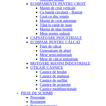
ECHIPAMENTE PENTRU CROIT
Mașini de croit verticale
Cu bandă circulară – Banzig
Croit cu disc rotativ
Mașini de croit automate
Tăiat la capăt de șpan
Mașini de tăiat bentiță
Mese pentru șpănuit
CAPSATOARE INDUSTRIALE
ECHIPAM. PENTRU CĂLCAT
Fiare de călcat
Generatoare de aburi
Mese semi-industriale
Mese de călcat industriale
MOTOARE MAȘINI INDUSTRIALE
UTILAJE CASNICE
Casnice de brodat
Casnice de matlasat
Casnice de surfilat
Casnice de acoperire
Casnice multifuncționale
PIESE DE SCHIMB
Presostate
Rezistențe
Butoane termostat