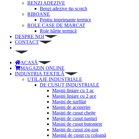
BENZI ADEZIVE
Benzi adezive tip scotch
RIBOANE
Pentru imprimante termice
ROLE CASE DE MARCAT
Role hârtie termică
DESPRE NOI
CONTACT
ACASĂ
MAGAZIN ONLINE
INDUSTRIA TEXTILĂ
UTILAJE INDUSTRIALE
DE CUSUT INDUSTRIALE
Mașini liniare cu 1 ac
Mașini liniare cu 2 ace
Mașini de surfilat
Mașini de acoperire
Mașini de cusut cheițe
Mașini de cusut nasturi
Masini de cusut butoniere
Mașini de cusut zig-zag
Mașină de cusut cu coloană