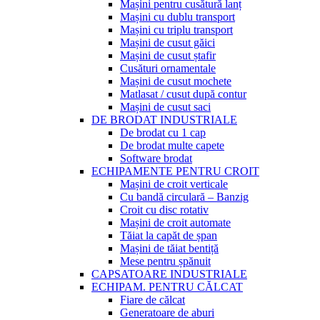
Mașini pentru cusătură lanț
Mașini cu dublu transport
Mașini cu triplu transport
Mașini de cusut găici
Mașini de cusut ștafir
Cusături ornamentale
Mașini de cusut mochete
Matlasat / cusut după contur
Mașini de cusut saci
DE BRODAT INDUSTRIALE
De brodat cu 1 cap
De brodat multe capete
Software brodat
ECHIPAMENTE PENTRU CROIT
Mașini de croit verticale
Cu bandă circulară – Banzig
Croit cu disc rotativ
Mașini de croit automate
Tăiat la capăt de șpan
Mașini de tăiat bentiță
Mese pentru șpănuit
CAPSATOARE INDUSTRIALE
ECHIPAM. PENTRU CĂLCAT
Fiare de călcat
Generatoare de aburi