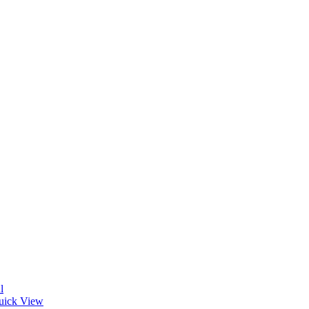
l
uick View