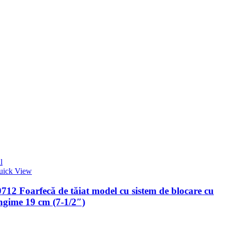
l
uick View
12 Foarfecă de tăiat model cu sistem de blocare cu
ungime 19 cm (7-1/2″)