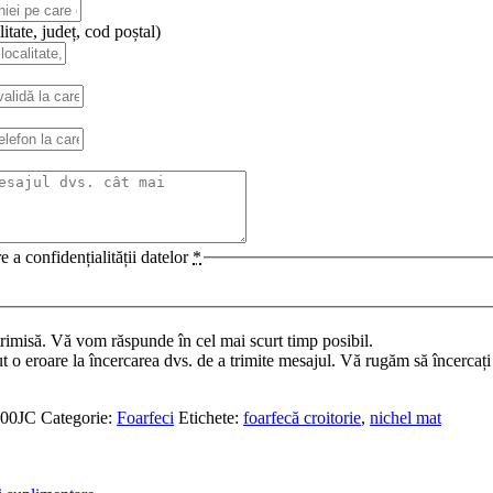
itate, județ, cod poștal)
e a confidențialității datelor
*
trimisă. Vă vom răspunde în cel mai scurt timp posibil.
t o eroare la încercarea dvs. de a trimite mesajul. Vă rugăm să încercați
00JC
Categorie:
Foarfeci
Etichete:
foarfecă croitorie
,
nichel mat