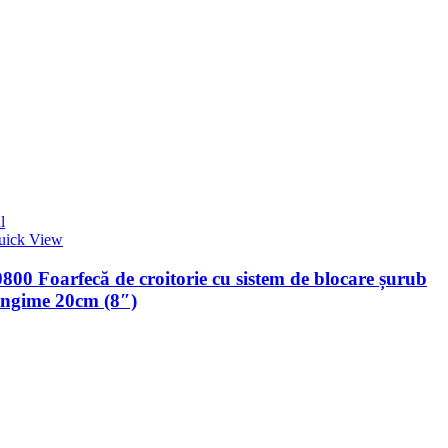
l
uick View
00 Foarfecă de croitorie cu sistem de blocare șurub
ungime 20cm (8″)