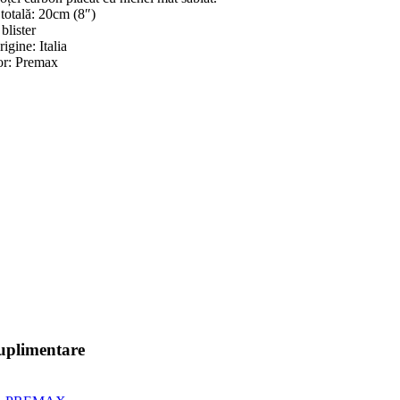
totală: 20cm (8″)
blister
igine: Italia
or: Premax
suplimentare