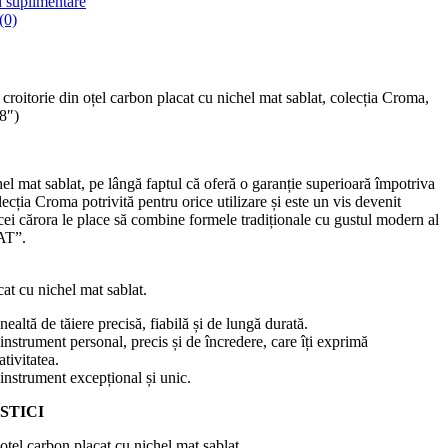
i suplimentare
(0)
croitorie din oțel carbon placat cu nichel mat sablat, colecția Croma,
8″)
el mat sablat, pe lângă faptul că oferă o garanție superioară împotriva
lecția Croma potrivită pentru orice utilizare și este un vis devenit
 cei cărora le place să combine formele tradiționale cu gustul modern al
AT”.
at cu nichel mat sablat.
nealtă de tăiere precisă, fiabilă și de lungă durată.
instrument personal, precis și de încredere, care îți exprimă
ativitatea.
instrument excepțional și unic.
STICI
 oțel carbon placat cu nichel mat sablat.