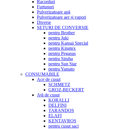
Racorduri
Furtunuri
Pulverizatoare apă
Pulverizatoare aer și vapori
Diverse
SETURI DE CONVERSIE
pentru Brother
pentru Juki
pentru Kansai Special
pentru Kingtex
pentru Pegasus
pentru Siruba
pentru Sun Star
pentru Yamato
CONSUMABILE
Ace de cusut
SCHMETZ
GROZ-BECKERT
Ață de cusut
KORALLI
DELFINI
TARANDOS
ELAFI
KENTAVROS
pentru cusut saci