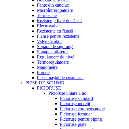
Fante din cauciuc
Microîntrerupătoare
Termostate
Rezistențe fiare de călcat
Electrovalve
Rezistențe cu flanșă
Flanșe pentru rezistențe
Valve de abur
Supape de siguranță
Supape anti-retur
Regulatoare de nivel
Termoregulatoare
Manometre
Pompe
Piese mașini de cusut saci
PIESE DE SCHIMB
PICIORUȘE
Piciorușe liniare 1 ac
Piciorușe standard
Piciorușe încrețit
Piciorușe compensatoare
Piciorușe fermoar
Piciorușe pentru piping
Piciorușe plate