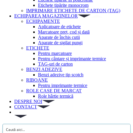
Etichete tipărite monocrom
IMPRIMARE ETICHETE DE CARTON (TAG)
ECHIPAREA MAGAZINELOR
ECHIPAMENTE
Aplicatoare de etichete
Marcatoare preț, cod și dată
Aparate de închis cutii
Aparate de sigilat pungi
ETICHETE
Pentru marcatoare
Pentru cântare și imprimante termice
TAG-uri de carton
BENZI ADEZIVE
Benzi adezive tip scotch
RIBOANE
Pentru imprimante termice
ROLE CASE DE MARCAT
Role hârtie termică
DESPRE NOI
CONTACT