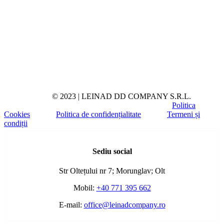
© 2023 | LEINAD DD COMPANY S.R.L.
Politica
Cookies
Politica de confidențialitate
Termeni și
condiții
Toggle
Sliding
Sediu social
Bar
Area
Str Oltețului nr 7; Morunglav; Olt
Mobil:
+40 771 395 662
E-mail:
office@leinadcompany.ro