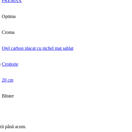
PREMAX
Optima
Croma
Oțel carbon placat cu nichel mat sablat
u
Croitorie
20 cm
Blister
zii până acum.