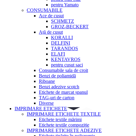
pentru Yamato
CONSUMABILE
Ace de cusut
SCHMETZ
GROZ-BECKERT
Ață de cusut
KORALLI
DELFINI
TARANDOS
ELAFI
KENTAVROS
pentru cusut saci
Consumabile sala de croit
Benzi de poliamidă
Riboane
Benzi adezive scotch
Etichete de marcat șpanul
TAG-uri de carton
Diverse
IMPRIMARE ETICHETE
IMPRIMARE ETICHETE TEXTILE
Etichete textile mărimi
Etichete textile compoziție
IMPRIMARE ETICHETE ADEZIVE
Etichete tipărite în policromie