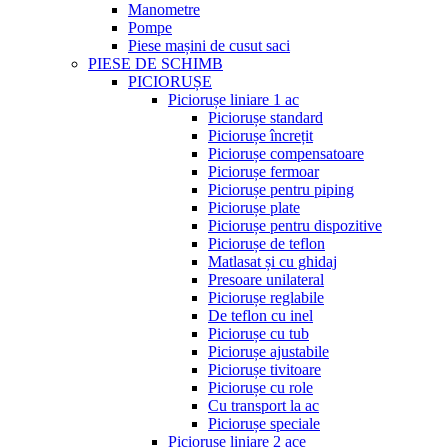
Manometre
Pompe
Piese mașini de cusut saci
PIESE DE SCHIMB
PICIORUȘE
Piciorușe liniare 1 ac
Piciorușe standard
Piciorușe încrețit
Piciorușe compensatoare
Piciorușe fermoar
Piciorușe pentru piping
Piciorușe plate
Piciorușe pentru dispozitive
Piciorușe de teflon
Matlasat și cu ghidaj
Presoare unilateral
Piciorușe reglabile
De teflon cu inel
Piciorușe cu tub
Piciorușe ajustabile
Piciorușe tivitoare
Piciorușe cu role
Cu transport la ac
Piciorușe speciale
Piciorușe liniare 2 ace