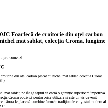
JC Foarfecă de croitorie din oțel carbon
 nichel mat sablat, colecția Croma, lungime
)
ru pre-comenzi
JC
croitorie din oțel carbon placat cu nichel mat sablat, colecția Croma,
8″)
el mat sablat, pe lângă faptul că oferă o garanție superioară împotriva
lecția Croma potrivită pentru orice utilizare și este un vis devenit
 cei cărora le place să combine formele tradiționale cu gustul modern al
AT”.