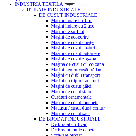
INDUSTRIA TEXTILĂ
UTILAJE INDUSTRIALE
DE CUSUT INDUSTRIALE
Mașini liniare cu 1 ac
Mașini liniare cu 2 ace
Mașini de surfilat
Mașini de acoperire
Mașini de cusut cheițe
Mașini de cusut nasturi
Masini de cusut butoniere
Mașini de cusut zig-zag
Mașină de cusut cu coloană
Mașini pentru cusătură lanț
Mașini cu dublu transport
Mașini cu triplu transport
Mașini de cusut găici
Mașini de cusut ștafir
Cusături ornamentale
Mașini de cusut mochete
Matlasat / cusut după contur
Mașini de cusut saci
DE BRODAT INDUSTRIALE
De brodat cu 1 cap
De brodat multe capete
Software brodat