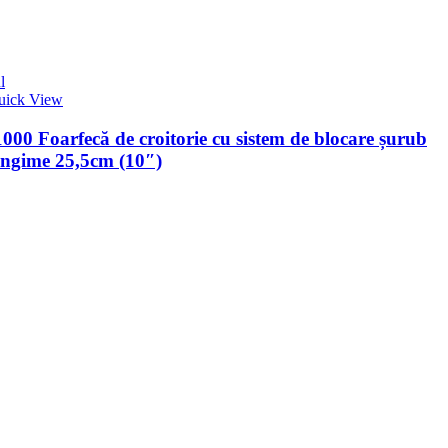
l
uick View
00 Foarfecă de croitorie cu sistem de blocare șurub
ungime 25,5cm (10″)