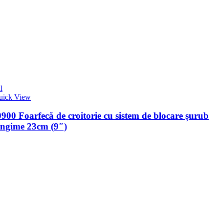
l
uick View
00 Foarfecă de croitorie cu sistem de blocare șurub
ungime 23cm (9″)