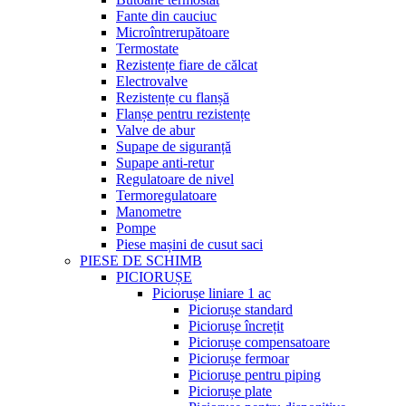
Fante din cauciuc
Microîntrerupătoare
Termostate
Rezistențe fiare de călcat
Electrovalve
Rezistențe cu flanșă
Flanșe pentru rezistențe
Valve de abur
Supape de siguranță
Supape anti-retur
Regulatoare de nivel
Termoregulatoare
Manometre
Pompe
Piese mașini de cusut saci
PIESE DE SCHIMB
PICIORUȘE
Piciorușe liniare 1 ac
Piciorușe standard
Piciorușe încrețit
Piciorușe compensatoare
Piciorușe fermoar
Piciorușe pentru piping
Piciorușe plate