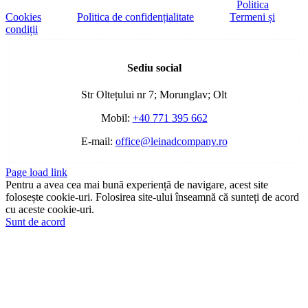
Politica
Cookies
Politica de confidențialitate
Termeni și
condiții
Toggle
Sliding
Sediu social
Bar
Area
Str Oltețului nr 7; Morunglav; Olt
Mobil:
+40 771 395 662
E-mail:
office@leinadcompany.ro
Page load link
Pentru a avea cea mai bună experiență de navigare, acest site
folosește cookie-uri. Folosirea site-ului înseamnă că sunteți de acord
cu aceste cookie-uri.
Sunt de acord
Go
to
Top