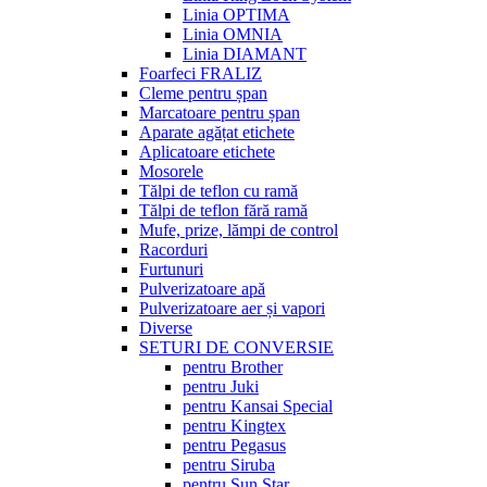
Linia OPTIMA
Linia OMNIA
Linia DIAMANT
Foarfeci FRALIZ
Cleme pentru șpan
Marcatoare pentru șpan
Aparate agățat etichete
Aplicatoare etichete
Mosorele
Tălpi de teflon cu ramă
Tălpi de teflon fără ramă
Mufe, prize, lămpi de control
Racorduri
Furtunuri
Pulverizatoare apă
Pulverizatoare aer și vapori
Diverse
SETURI DE CONVERSIE
pentru Brother
pentru Juki
pentru Kansai Special
pentru Kingtex
pentru Pegasus
pentru Siruba
pentru Sun Star