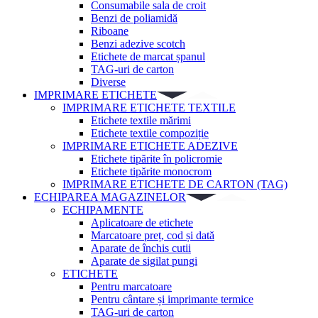
Consumabile sala de croit
Benzi de poliamidă
Riboane
Benzi adezive scotch
Etichete de marcat șpanul
TAG-uri de carton
Diverse
IMPRIMARE ETICHETE
IMPRIMARE ETICHETE TEXTILE
Etichete textile mărimi
Etichete textile compoziție
IMPRIMARE ETICHETE ADEZIVE
Etichete tipărite în policromie
Etichete tipărite monocrom
IMPRIMARE ETICHETE DE CARTON (TAG)
ECHIPAREA MAGAZINELOR
ECHIPAMENTE
Aplicatoare de etichete
Marcatoare preț, cod și dată
Aparate de închis cutii
Aparate de sigilat pungi
ETICHETE
Pentru marcatoare
Pentru cântare și imprimante termice
TAG-uri de carton