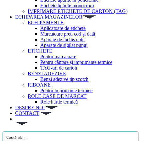
Etichete tipărite monocrom
IMPRIMARE ETICHETE DE CARTON (TAG)
ECHIPAREA MAGAZINELOR
ECHIPAMENTE
Aplicatoare de etichete
Marcatoare preț, cod și dată
Aparate de închis cutii
Aparate de sigilat pungi
ETICHETE
Pentru marcatoare
Pentru cântare și imprimante termice
TAG-uri de carton
BENZI ADEZIVE
Benzi adezive tip scotch
RIBOANE
Pentru imprimante termice
ROLE CASE DE MARCAT
Role hârtie termică
DESPRE NOI
CONTACT