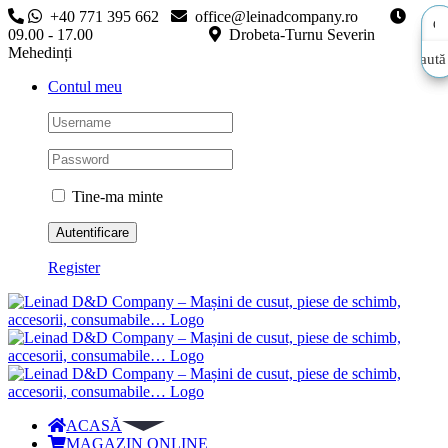
Skip
+40 771 395 662
office@leinadcompany.ro
to
09.00 - 17.00
Drobeta-Turnu Severin
content
Mehedinți
Caută
Caută
Contul meu
aici…
aici…
Tine-ma minte
Register
ACASĂ
MAGAZIN ONLINE