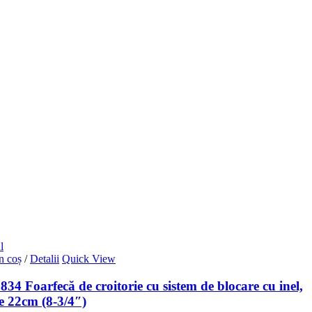
l
n coș
/
Detalii
Quick View
34 Foarfecă de croitorie cu sistem de blocare cu inel,
e 22cm (8-3/4″)