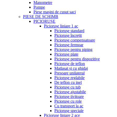
Manometre
Pompe
Piese mașini de cusut saci
PIESE DE SCHIMB
PICIORUȘE
Piciorușe liniare 1 ac
Piciorușe standard
Piciorușe încrețit
Piciorușe compensatoare
Piciorușe fermoar
Piciorușe pentru piping
Piciorușe plate
Piciorușe pentru dispozitive
Piciorușe de teflon
Matlasat și cu ghidaj
Presoare unilateral
Piciorușe reglabile
De teflon cu inel
Piciorușe cu tub
Piciorușe ajustabile
Piciorușe tivitoare
Piciorușe cu role
Cu transport la ac
Piciorușe speciale
Piciorușe liniare 2 ace