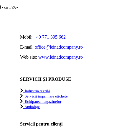
i
- cu TVA -
Mobil:
+40 771 395 662
E-mail:
office@leinadcompany.ro
Web site:
www.leinadcompany.ro
SERVICII ȘI PRODUSE
Industria textilă
Servicii imprimare etichete
Echiparea magazinelor
Ambalaje
Servicii pentru clienți