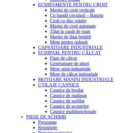
ECHIPAMENTE PENTRU CROIT
Mașini de croit verticale
Cu bandă circulară – Banzig
Croit cu disc rotativ
Mașini de croit automate
Tăiat la capăt de șpan
Mașini de tăiat bentiță
Mese pentru șpănuit
CAPSATOARE INDUSTRIALE
ECHIPAM. PENTRU CĂLCAT
Fiare de călcat
Generatoare de aburi
Mese semi-industriale
Mese de călcat industriale
MOTOARE MAȘINI INDUSTRIALE
UTILAJE CASNICE
Casnice de brodat
Casnice de matlasat
Casnice de surfilat
Casnice de acoperire
Casnice multifuncționale
PIESE DE SCHIMB
Presostate
Rezistențe
Butoane termostat