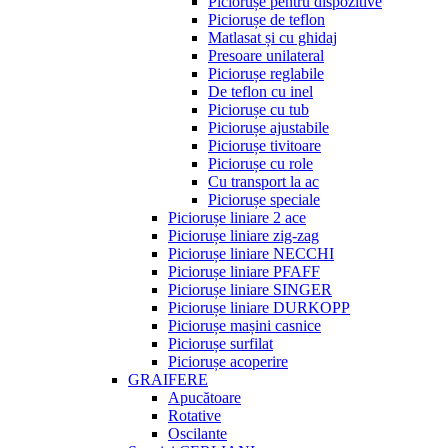
Piciorușe pentru dispozitive
Piciorușe de teflon
Matlasat și cu ghidaj
Presoare unilateral
Piciorușe reglabile
De teflon cu inel
Piciorușe cu tub
Piciorușe ajustabile
Piciorușe tivitoare
Piciorușe cu role
Cu transport la ac
Piciorușe speciale
Piciorușe liniare 2 ace
Piciorușe liniare zig-zag
Piciorușe liniare NECCHI
Piciorușe liniare PFAFF
Piciorușe liniare SINGER
Piciorușe liniare DURKOPP
Piciorușe mașini casnice
Piciorușe surfilat
Piciorușe acoperire
GRAIFERE
Apucătoare
Rotative
Oscilante