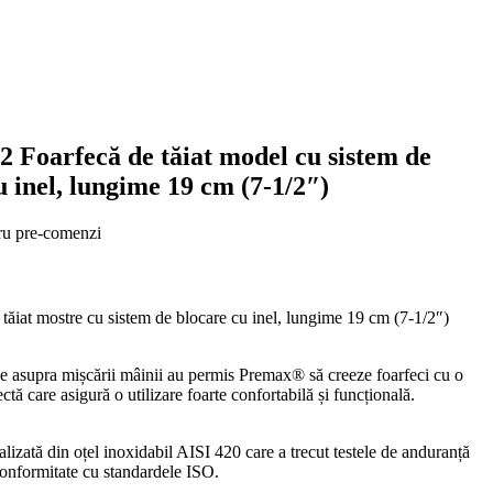
 Foarfecă de tăiat model cu sistem de
u inel, lungime 19 cm (7-1/2″)
ru pre-comenzi
 tăiat mostre cu sistem de blocare cu inel, lungime 19 cm (7-1/2″)
ice asupra mișcării mâinii au permis Premax® să creeze foarfeci cu o
tă care asigură o utilizare foarte confortabilă și funcțională.
alizată din oțel inoxidabil AISI 420 care a trecut testele de anduranță
n conformitate cu standardele ISO.