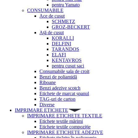
pentru Yamato
CONSUMABILE
Ace de cusut
SCHMETZ
GROZ-BECKERT
Ață de cusut
KORALLI
DELFINI
TARANDOS
ELAFI
KENTAVROS
pentru cusut saci
Consumabile sala de croit
Benzi de poliamidă
Riboane
Benzi adezive scotch
Etichete de marcat șpanul
TAG-uri de carton
Diverse
IMPRIMARE ETICHETE
IMPRIMARE ETICHETE TEXTILE
Etichete textile mărimi
Etichete textile compoziție
IMPRIMARE ETICHETE ADEZIVE
Etichete tipărite în policromie