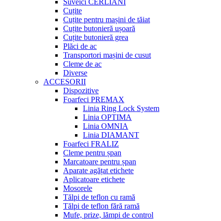
Suveici CERLIANI
Cuțite
Cuțite pentru mașini de tăiat
Cuțite butonieră ușoară
Cuțite butonieră grea
Plăci de ac
Transportori mașini de cusut
Cleme de ac
Diverse
ACCESORII
Dispozitive
Foarfeci PREMAX
Linia Ring Lock System
Linia OPTIMA
Linia OMNIA
Linia DIAMANT
Foarfeci FRALIZ
Cleme pentru șpan
Marcatoare pentru șpan
Aparate agățat etichete
Aplicatoare etichete
Mosorele
Tălpi de teflon cu ramă
Tălpi de teflon fără ramă
Mufe, prize, lămpi de control