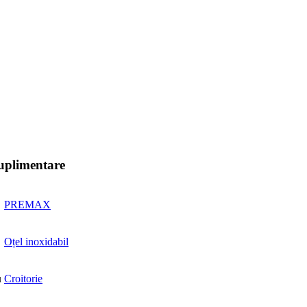
suplimentare
PREMAX
Oțel inoxidabil
u
Croitorie