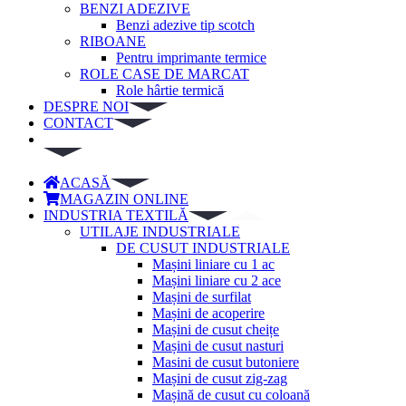
BENZI ADEZIVE
Benzi adezive tip scotch
RIBOANE
Pentru imprimante termice
ROLE CASE DE MARCAT
Role hârtie termică
DESPRE NOI
CONTACT
ACASĂ
MAGAZIN ONLINE
INDUSTRIA TEXTILĂ
UTILAJE INDUSTRIALE
DE CUSUT INDUSTRIALE
Mașini liniare cu 1 ac
Mașini liniare cu 2 ace
Mașini de surfilat
Mașini de acoperire
Mașini de cusut cheițe
Mașini de cusut nasturi
Masini de cusut butoniere
Mașini de cusut zig-zag
Mașină de cusut cu coloană