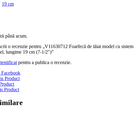
19 cm
zii până acum.
 scrii o recenzie pentru „V11630712 Foarfecă de tăiat model cu sistem
nel, lungime 19 cm (7-1/2″)”
tentificat
pentru a publica o recenzie.
 Facebook
is Product
Product
is Product
imilare