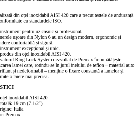
alizată din oțel inoxidabil AISI 420 care a trecut testele de anduranță
n conformitate cu standardele ISO.
instrument pentru uz casnic și profesional.
nerele ușoare din Nylon 6 au un design modern, ergonomic și
ndere confortabilă și sigură.
instrument excepțional și unic.
produs din oțel inoxidabil AISI 420.
ovatorul Ring Lock System dezvoltat de Premax îmbunătățește
carea lamei care, rotindu-se în jurul inelului de teflon – material auto
rifiant și nedeformabil – menține o fixare constantă a lamelor și
mite o tăiere mai precisă.
STICI
 oțel inoxidabil AISI 420
otală: 19 cm (7-1/2″)
igine: Italia
or: Premax