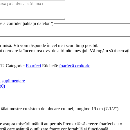
e a confidențialității datelor
*
trimisă. Vă vom răspunde în cel mai scurt timp posibil.
t o eroare la încercarea dvs. de a trimite mesajul. Vă rugăm să încercați
12
Categorie:
Foarfeci
Etichetă:
foarfecă croitorie
i suplimentare
(0)
 tăiat mostre cu sistem de blocare cu inel, lungime 19 cm (7-1/2″)
ice asupra mișcării mâinii au permis Premax® să creeze foarfeci cu o
tă care asigură o utilizare foarte confortabilă și funcțională.