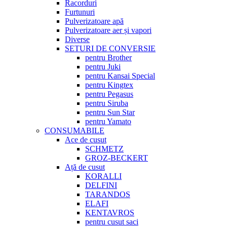
Racorduri
Furtunuri
Pulverizatoare apă
Pulverizatoare aer și vapori
Diverse
SETURI DE CONVERSIE
pentru Brother
pentru Juki
pentru Kansai Special
pentru Kingtex
pentru Pegasus
pentru Siruba
pentru Sun Star
pentru Yamato
CONSUMABILE
Ace de cusut
SCHMETZ
GROZ-BECKERT
Ață de cusut
KORALLI
DELFINI
TARANDOS
ELAFI
KENTAVROS
pentru cusut saci