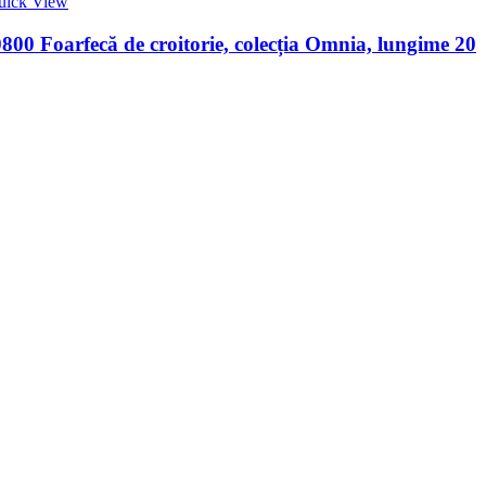
uick View
00 Foarfecă de croitorie, colecția Omnia, lungime 20