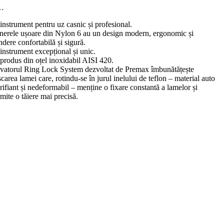
…
instrument pentru uz casnic și profesional.
nerele ușoare din Nylon 6 au un design modern, ergonomic și
ndere confortabilă și sigură.
instrument excepțional și unic.
produs din oțel inoxidabil AISI 420.
ovatorul Ring Lock System dezvoltat de Premax îmbunătățește
carea lamei care, rotindu-se în jurul inelului de teflon – material auto
rifiant și nedeformabil – menține o fixare constantă a lamelor și
mite o tăiere mai precisă.