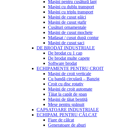
Mașini pentru cusătură lanț
Mașini cu dublu transport
Mașini cu triplu transport
Mașini de cusut găici
Mașini de cusut ștafir
Cusături ornamentale
Mașini de cusut mochete
Matlasat / cusut după contur
Mașini de cusut saci
DE BRODAT INDUSTRIALE
De brodat cu 1 cap
De brodat multe capete
Software brodat
ECHIPAMENTE PENTRU CROIT
Mașini de croit verticale
Cu bandă circulară – Banzig
Croit cu disc rotativ
Mașini de croit automate
Tăiat la capăt de șpan
Mașini de tăiat bentiță
Mese pentru șpănuit
CAPSATOARE INDUSTRIALE
ECHIPAM. PENTRU CĂLCAT
Fiare de călcat
Generatoare de aburi