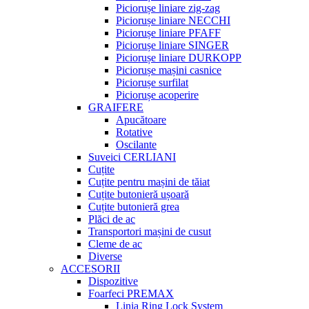
Piciorușe liniare zig-zag
Piciorușe liniare NECCHI
Piciorușe liniare PFAFF
Piciorușe liniare SINGER
Piciorușe liniare DURKOPP
Piciorușe mașini casnice
Piciorușe surfilat
Piciorușe acoperire
GRAIFERE
Apucătoare
Rotative
Oscilante
Suveici CERLIANI
Cuțite
Cuțite pentru mașini de tăiat
Cuțite butonieră ușoară
Cuțite butonieră grea
Plăci de ac
Transportori mașini de cusut
Cleme de ac
Diverse
ACCESORII
Dispozitive
Foarfeci PREMAX
Linia Ring Lock System