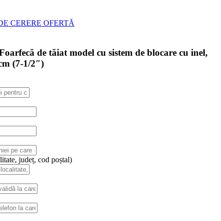
DE CERERE OFERTĂ
arfecă de tăiat model cu sistem de blocare cu inel,
cm (7-1/2″)
itate, județ, cod poștal)