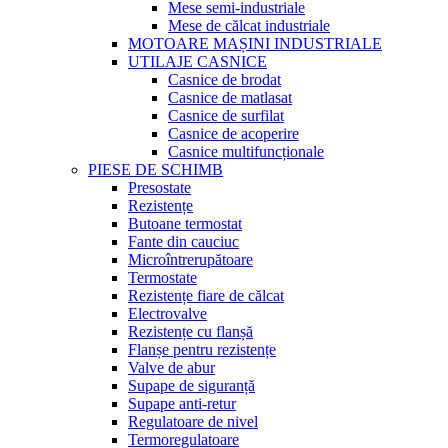
Mese semi-industriale
Mese de călcat industriale
MOTOARE MAȘINI INDUSTRIALE
UTILAJE CASNICE
Casnice de brodat
Casnice de matlasat
Casnice de surfilat
Casnice de acoperire
Casnice multifuncționale
PIESE DE SCHIMB
Presostate
Rezistențe
Butoane termostat
Fante din cauciuc
Microîntrerupătoare
Termostate
Rezistențe fiare de călcat
Electrovalve
Rezistențe cu flanșă
Flanșe pentru rezistențe
Valve de abur
Supape de siguranță
Supape anti-retur
Regulatoare de nivel
Termoregulatoare