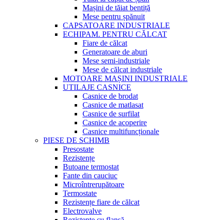
Mașini de tăiat bentiță
Mese pentru șpănuit
CAPSATOARE INDUSTRIALE
ECHIPAM. PENTRU CĂLCAT
Fiare de călcat
Generatoare de aburi
Mese semi-industriale
Mese de călcat industriale
MOTOARE MAȘINI INDUSTRIALE
UTILAJE CASNICE
Casnice de brodat
Casnice de matlasat
Casnice de surfilat
Casnice de acoperire
Casnice multifuncționale
PIESE DE SCHIMB
Presostate
Rezistențe
Butoane termostat
Fante din cauciuc
Microîntrerupătoare
Termostate
Rezistențe fiare de călcat
Electrovalve
Rezistențe cu flanșă