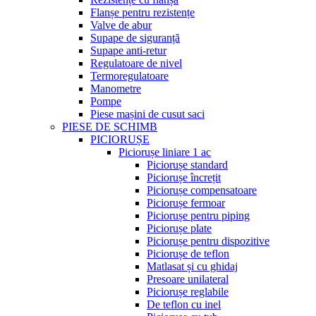
Flanșe pentru rezistențe
Valve de abur
Supape de siguranță
Supape anti-retur
Regulatoare de nivel
Termoregulatoare
Manometre
Pompe
Piese mașini de cusut saci
PIESE DE SCHIMB
PICIORUȘE
Piciorușe liniare 1 ac
Piciorușe standard
Piciorușe încrețit
Piciorușe compensatoare
Piciorușe fermoar
Piciorușe pentru piping
Piciorușe plate
Piciorușe pentru dispozitive
Piciorușe de teflon
Matlasat și cu ghidaj
Presoare unilateral
Piciorușe reglabile
De teflon cu inel