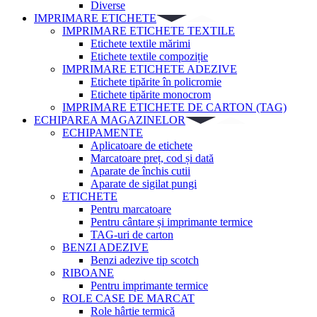
Diverse
IMPRIMARE ETICHETE
IMPRIMARE ETICHETE TEXTILE
Etichete textile mărimi
Etichete textile compoziție
IMPRIMARE ETICHETE ADEZIVE
Etichete tipărite în policromie
Etichete tipărite monocrom
IMPRIMARE ETICHETE DE CARTON (TAG)
ECHIPAREA MAGAZINELOR
ECHIPAMENTE
Aplicatoare de etichete
Marcatoare preț, cod și dată
Aparate de închis cutii
Aparate de sigilat pungi
ETICHETE
Pentru marcatoare
Pentru cântare și imprimante termice
TAG-uri de carton
BENZI ADEZIVE
Benzi adezive tip scotch
RIBOANE
Pentru imprimante termice
ROLE CASE DE MARCAT
Role hârtie termică