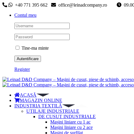
Skip
+40 771 395 662
office@leinadcompany.ro
09
to
Contul meu
content
Tine-ma minte
Register
ACASĂ
MAGAZIN ONLINE
INDUSTRIA TEXTILĂ
UTILAJE INDUSTRIALE
DE CUSUT INDUSTRIALE
Mașini liniare cu 1 ac
Mașini liniare cu 2 ace
Mașini de surfilat