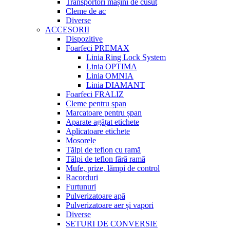
Transportori mașini de cusut
Cleme de ac
Diverse
ACCESORII
Dispozitive
Foarfeci PREMAX
Linia Ring Lock System
Linia OPTIMA
Linia OMNIA
Linia DIAMANT
Foarfeci FRALIZ
Cleme pentru șpan
Marcatoare pentru șpan
Aparate agățat etichete
Aplicatoare etichete
Mosorele
Tălpi de teflon cu ramă
Tălpi de teflon fără ramă
Mufe, prize, lămpi de control
Racorduri
Furtunuri
Pulverizatoare apă
Pulverizatoare aer și vapori
Diverse
SETURI DE CONVERSIE