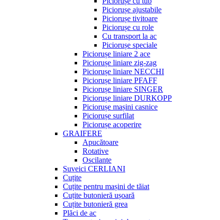
Piciorușe cu tub
Piciorușe ajustabile
Piciorușe tivitoare
Piciorușe cu role
Cu transport la ac
Piciorușe speciale
Piciorușe liniare 2 ace
Piciorușe liniare zig-zag
Piciorușe liniare NECCHI
Piciorușe liniare PFAFF
Piciorușe liniare SINGER
Piciorușe liniare DURKOPP
Piciorușe mașini casnice
Piciorușe surfilat
Piciorușe acoperire
GRAIFERE
Apucătoare
Rotative
Oscilante
Suveici CERLIANI
Cuțite
Cuțite pentru mașini de tăiat
Cuțite butonieră ușoară
Cuțite butonieră grea
Plăci de ac