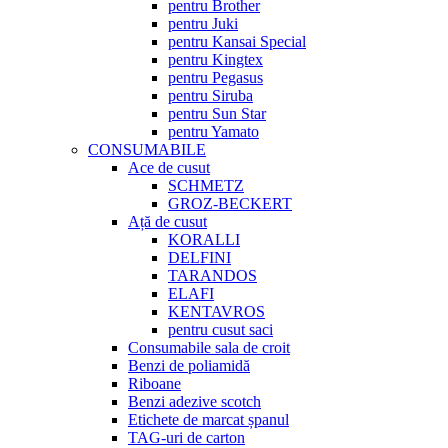
pentru Brother
pentru Juki
pentru Kansai Special
pentru Kingtex
pentru Pegasus
pentru Siruba
pentru Sun Star
pentru Yamato
CONSUMABILE
Ace de cusut
SCHMETZ
GROZ-BECKERT
Ață de cusut
KORALLI
DELFINI
TARANDOS
ELAFI
KENTAVROS
pentru cusut saci
Consumabile sala de croit
Benzi de poliamidă
Riboane
Benzi adezive scotch
Etichete de marcat șpanul
TAG-uri de carton