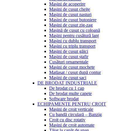
Mașini de acoperire
Mașini de cusut cheițe
Mașini de cusut nasturi
Masini de cusut butoniere
Mașini de cusut zig-zag
Mașină de cusut cu coloană
Mașini pentru cusătură lanț
Mașini cu dublu transport
Mașini cu triplu transport
Mașini de cusut găici
Mașini de cusut ștafir
Cusături ornamentale
Mașini de cusut mochete
Matlasat / cusut după contur
Mașini de cusut saci
DE BRODAT INDUSTRIALE
De brodat cu 1 cap
De brodat multe capete
Software brodat
ECHIPAMENTE PENTRU CROIT
Mașini de croit verticale
Cu bandă circulară – Banzig
Croit cu disc rotativ
Mașini de croit automate
Tăiat la capăt de șpan