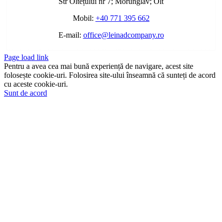
Str Oltețului nr 7; Morunglav; Olt
Mobil:
+40 771 395 662
E-mail:
office@leinadcompany.ro
Page load link
Pentru a avea cea mai bună experiență de navigare, acest site
folosește cookie-uri. Folosirea site-ului înseamnă că sunteți de acord
cu aceste cookie-uri.
Sunt de acord
Go
to
Top