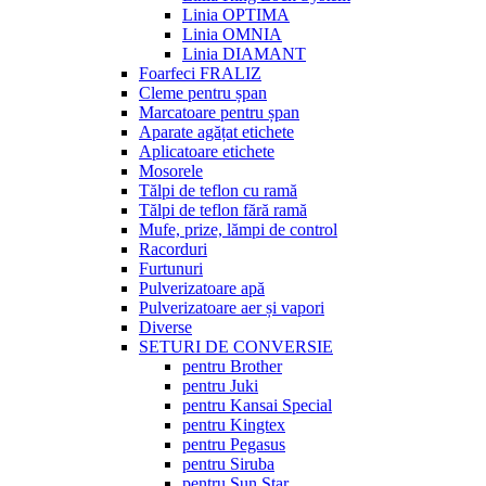
Linia OPTIMA
Linia OMNIA
Linia DIAMANT
Foarfeci FRALIZ
Cleme pentru șpan
Marcatoare pentru șpan
Aparate agățat etichete
Aplicatoare etichete
Mosorele
Tălpi de teflon cu ramă
Tălpi de teflon fără ramă
Mufe, prize, lămpi de control
Racorduri
Furtunuri
Pulverizatoare apă
Pulverizatoare aer și vapori
Diverse
SETURI DE CONVERSIE
pentru Brother
pentru Juki
pentru Kansai Special
pentru Kingtex
pentru Pegasus
pentru Siruba
pentru Sun Star