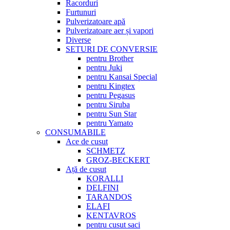
Racorduri
Furtunuri
Pulverizatoare apă
Pulverizatoare aer și vapori
Diverse
SETURI DE CONVERSIE
pentru Brother
pentru Juki
pentru Kansai Special
pentru Kingtex
pentru Pegasus
pentru Siruba
pentru Sun Star
pentru Yamato
CONSUMABILE
Ace de cusut
SCHMETZ
GROZ-BECKERT
Ață de cusut
KORALLI
DELFINI
TARANDOS
ELAFI
KENTAVROS
pentru cusut saci