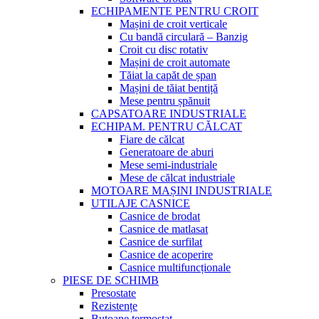
ECHIPAMENTE PENTRU CROIT
Mașini de croit verticale
Cu bandă circulară – Banzig
Croit cu disc rotativ
Mașini de croit automate
Tăiat la capăt de șpan
Mașini de tăiat bentiță
Mese pentru șpănuit
CAPSATOARE INDUSTRIALE
ECHIPAM. PENTRU CĂLCAT
Fiare de călcat
Generatoare de aburi
Mese semi-industriale
Mese de călcat industriale
MOTOARE MAȘINI INDUSTRIALE
UTILAJE CASNICE
Casnice de brodat
Casnice de matlasat
Casnice de surfilat
Casnice de acoperire
Casnice multifuncționale
PIESE DE SCHIMB
Presostate
Rezistențe
Butoane termostat