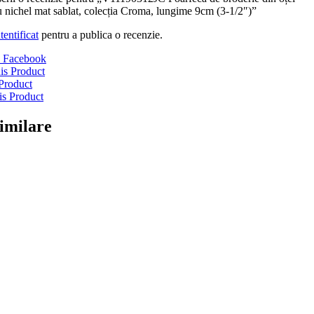
u nichel mat sablat, colecția Croma, lungime 9cm (3-1/2″)”
tentificat
pentru a publica o recenzie.
 Facebook
is Product
Product
is Product
imilare