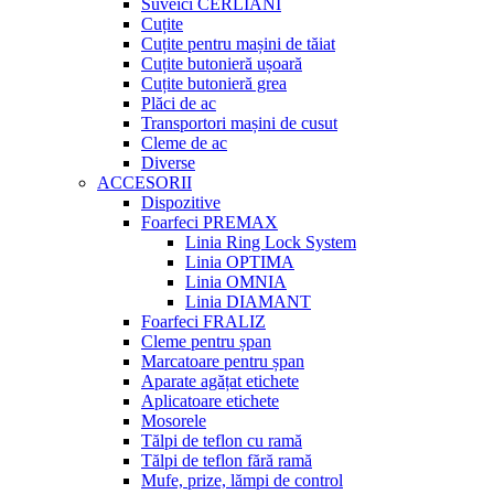
Suveici CERLIANI
Cuțite
Cuțite pentru mașini de tăiat
Cuțite butonieră ușoară
Cuțite butonieră grea
Plăci de ac
Transportori mașini de cusut
Cleme de ac
Diverse
ACCESORII
Dispozitive
Foarfeci PREMAX
Linia Ring Lock System
Linia OPTIMA
Linia OMNIA
Linia DIAMANT
Foarfeci FRALIZ
Cleme pentru șpan
Marcatoare pentru șpan
Aparate agățat etichete
Aplicatoare etichete
Mosorele
Tălpi de teflon cu ramă
Tălpi de teflon fără ramă
Mufe, prize, lămpi de control