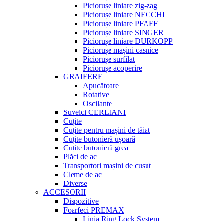
Piciorușe liniare zig-zag
Piciorușe liniare NECCHI
Piciorușe liniare PFAFF
Piciorușe liniare SINGER
Piciorușe liniare DURKOPP
Piciorușe mașini casnice
Piciorușe surfilat
Piciorușe acoperire
GRAIFERE
Apucătoare
Rotative
Oscilante
Suveici CERLIANI
Cuțite
Cuțite pentru mașini de tăiat
Cuțite butonieră ușoară
Cuțite butonieră grea
Plăci de ac
Transportori mașini de cusut
Cleme de ac
Diverse
ACCESORII
Dispozitive
Foarfeci PREMAX
Linia Ring Lock System