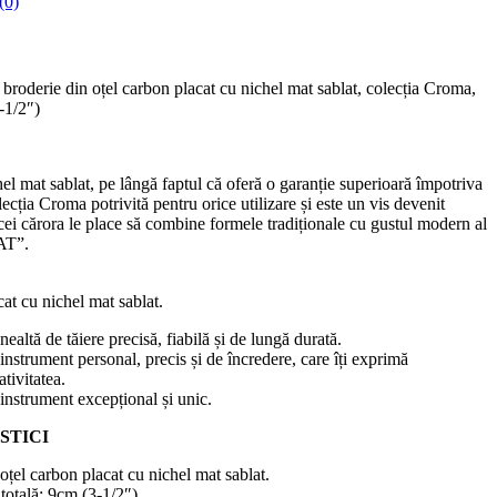
(0)
broderie din oțel carbon placat cu nichel mat sablat, colecția Croma,
-1/2″)
el mat sablat, pe lângă faptul că oferă o garanție superioară împotriva
lecția Croma potrivită pentru orice utilizare și este un vis devenit
 cei cărora le place să combine formele tradiționale cu gustul modern al
AT”.
at cu nichel mat sablat.
nealtă de tăiere precisă, fiabilă și de lungă durată.
instrument personal, precis și de încredere, care îți exprimă
ativitatea.
instrument excepțional și unic.
STICI
 oțel carbon placat cu nichel mat sablat.
otală: 9cm (3-1/2″)