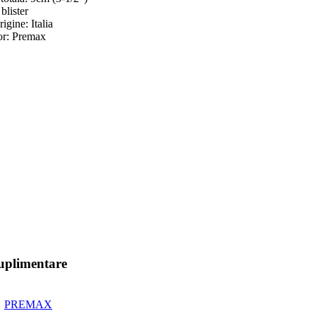
blister
igine: Italia
or: Premax
suplimentare
PREMAX