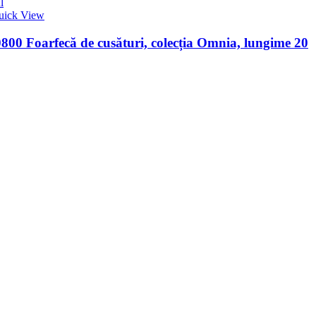
l
uick View
00 Foarfecă de cusături, colecția Omnia, lungime 20