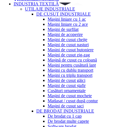
INDUSTRIA TEXTILĂ
UTILAJE INDUSTRIALE
DE CUSUT INDUSTRIALE
Mașini liniare cu 1 ac
Mașini liniare cu 2 ace
Mașini de surfilat
Mașini de acoperire
Mașini de cusut cheițe
Mașini de cusut nasturi
Masini de cusut butoniere
Mașini de cusut zig-zag
Mașină de cusut cu coloană
Mașini pentru cusătură lanț
Mașini cu dublu transport
Mașini cu triplu transport
Mașini de cusut găici
Mașini de cusut ștafir
Cusături ornamentale
Mașini de cusut mochete
Matlasat / cusut după contur
Mașini de cusut saci
DE BRODAT INDUSTRIALE
De brodat cu 1 cap
De brodat multe capete
Software brodat