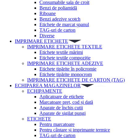
Consumabile sala de croit
Benzi de poliamidă
Riboane
Benzi adezive scotch
Etichete de marcat șpanul
TAG-uri de carton
Diverse
IMPRIMARE ETICHETE
IMPRIMARE ETICHETE TEXTILE
Etichete textile mărimi
Etichete textile compoziție
IMPRIMARE ETICHETE ADEZIVE
Etichete tipărite în policromie
Etichete tipărite monocrom
IMPRIMARE ETICHETE DE CARTON (TAG)
ECHIPAREA MAGAZINELOR
ECHIPAMENTE
Aplicatoare de etichete
Marcatoare preț, cod și dată
Aparate de închis cutii
Aparate de sigilat pungi
ETICHETE
Pentru marcatoare
Pentru cântare și imprimante termice
TAG-uri de carton