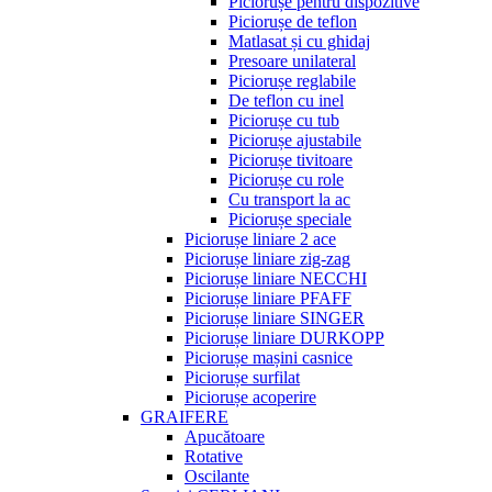
Piciorușe pentru dispozitive
Piciorușe de teflon
Matlasat și cu ghidaj
Presoare unilateral
Piciorușe reglabile
De teflon cu inel
Piciorușe cu tub
Piciorușe ajustabile
Piciorușe tivitoare
Piciorușe cu role
Cu transport la ac
Piciorușe speciale
Piciorușe liniare 2 ace
Piciorușe liniare zig-zag
Piciorușe liniare NECCHI
Piciorușe liniare PFAFF
Piciorușe liniare SINGER
Piciorușe liniare DURKOPP
Piciorușe mașini casnice
Piciorușe surfilat
Piciorușe acoperire
GRAIFERE
Apucătoare
Rotative
Oscilante