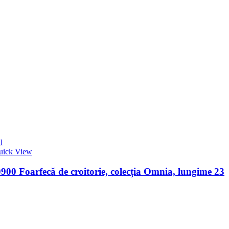
l
uick View
00 Foarfecă de croitorie, colecția Omnia, lungime 23