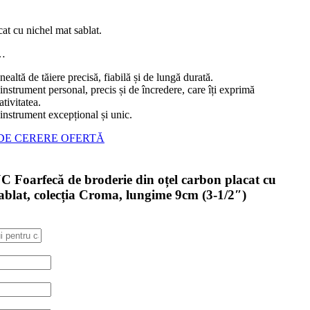
at cu nichel mat sablat.
…
nealtă de tăiere precisă, fiabilă și de lungă durată.
instrument personal, precis și de încredere, care îți exprimă
ativitatea.
instrument excepțional și unic.
DE CERERE OFERTĂ
 Foarfecă de broderie din oțel carbon placat cu
ablat, colecția Croma, lungime 9cm (3-1/2″)