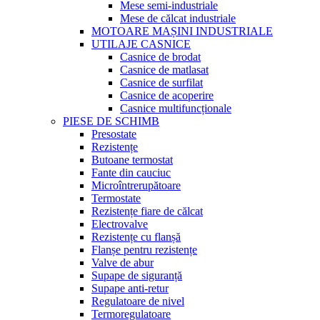
Mese semi-industriale
Mese de călcat industriale
MOTOARE MAȘINI INDUSTRIALE
UTILAJE CASNICE
Casnice de brodat
Casnice de matlasat
Casnice de surfilat
Casnice de acoperire
Casnice multifuncționale
PIESE DE SCHIMB
Presostate
Rezistențe
Butoane termostat
Fante din cauciuc
Microîntrerupătoare
Termostate
Rezistențe fiare de călcat
Electrovalve
Rezistențe cu flanșă
Flanșe pentru rezistențe
Valve de abur
Supape de siguranță
Supape anti-retur
Regulatoare de nivel
Termoregulatoare