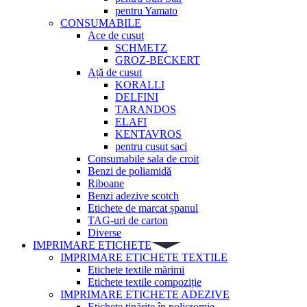
pentru Yamato
CONSUMABILE
Ace de cusut
SCHMETZ
GROZ-BECKERT
Ață de cusut
KORALLI
DELFINI
TARANDOS
ELAFI
KENTAVROS
pentru cusut saci
Consumabile sala de croit
Benzi de poliamidă
Riboane
Benzi adezive scotch
Etichete de marcat șpanul
TAG-uri de carton
Diverse
IMPRIMARE ETICHETE
IMPRIMARE ETICHETE TEXTILE
Etichete textile mărimi
Etichete textile compoziție
IMPRIMARE ETICHETE ADEZIVE
Etichete tipărite în policromie