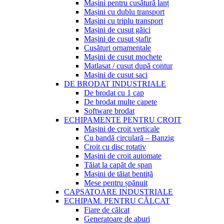
Mașini pentru cusătură lanț
Mașini cu dublu transport
Mașini cu triplu transport
Mașini de cusut găici
Mașini de cusut ștafir
Cusături ornamentale
Mașini de cusut mochete
Matlasat / cusut după contur
Mașini de cusut saci
DE BRODAT INDUSTRIALE
De brodat cu 1 cap
De brodat multe capete
Software brodat
ECHIPAMENTE PENTRU CROIT
Mașini de croit verticale
Cu bandă circulară – Banzig
Croit cu disc rotativ
Mașini de croit automate
Tăiat la capăt de șpan
Mașini de tăiat bentiță
Mese pentru șpănuit
CAPSATOARE INDUSTRIALE
ECHIPAM. PENTRU CĂLCAT
Fiare de călcat
Generatoare de aburi