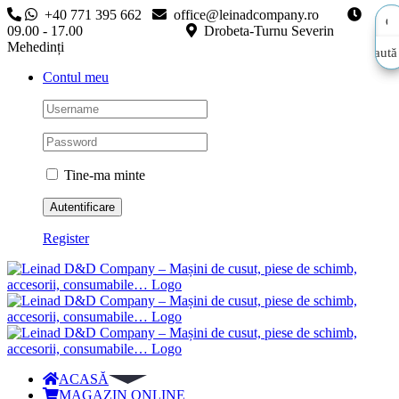
Skip
+40 771 395 662
office@leinadcompany.ro
to
09.00 - 17.00
Drobeta-Turnu Severin
content
Mehedinți
Caută
Caută
Contul meu
aici…
aici…
Tine-ma minte
Register
ACASĂ
MAGAZIN ONLINE