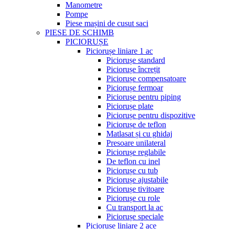
Manometre
Pompe
Piese mașini de cusut saci
PIESE DE SCHIMB
PICIORUȘE
Piciorușe liniare 1 ac
Piciorușe standard
Piciorușe încrețit
Piciorușe compensatoare
Piciorușe fermoar
Piciorușe pentru piping
Piciorușe plate
Piciorușe pentru dispozitive
Piciorușe de teflon
Matlasat și cu ghidaj
Presoare unilateral
Piciorușe reglabile
De teflon cu inel
Piciorușe cu tub
Piciorușe ajustabile
Piciorușe tivitoare
Piciorușe cu role
Cu transport la ac
Piciorușe speciale
Piciorușe liniare 2 ace