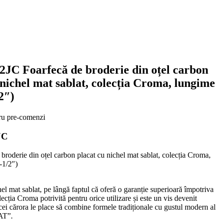
JC Foarfecă de broderie din oțel carbon
 nichel mat sablat, colecția Croma, lungime
2″)
ru pre-comenzi
JC
broderie din oțel carbon placat cu nichel mat sablat, colecția Croma,
-1/2″)
el mat sablat, pe lângă faptul că oferă o garanție superioară împotriva
lecția Croma potrivită pentru orice utilizare și este un vis devenit
 cei cărora le place să combine formele tradiționale cu gustul modern al
AT”.