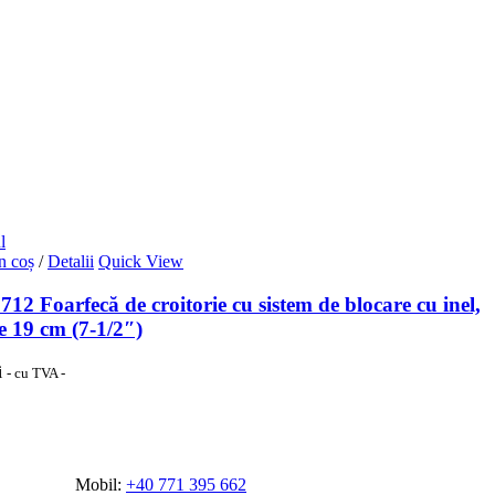
l
n coș
/
Detalii
Quick View
12 Foarfecă de croitorie cu sistem de blocare cu inel,
e 19 cm (7-1/2″)
i
- cu TVA -
Mobil:
+40 771 395 662