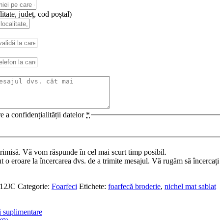
itate, județ, cod poștal)
e a confidențialității datelor
*
trimisă. Vă vom răspunde în cel mai scurt timp posibil.
t o eroare la încercarea dvs. de a trimite mesajul. Vă rugăm să încercați
12JC
Categorie:
Foarfeci
Etichete:
foarfecă broderie
,
nichel mat sablat
i suplimentare