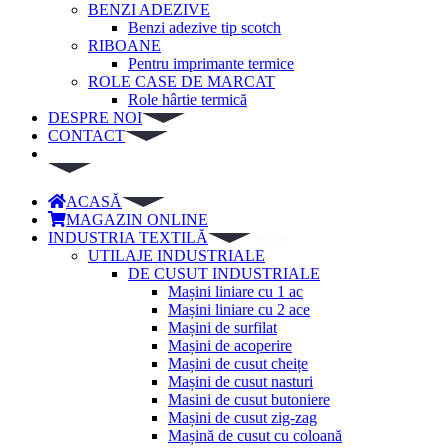
BENZI ADEZIVE
Benzi adezive tip scotch
RIBOANE
Pentru imprimante termice
ROLE CASE DE MARCAT
Role hârtie termică
DESPRE NOI
CONTACT
ACASĂ
MAGAZIN ONLINE
INDUSTRIA TEXTILĂ
UTILAJE INDUSTRIALE
DE CUSUT INDUSTRIALE
Mașini liniare cu 1 ac
Mașini liniare cu 2 ace
Mașini de surfilat
Mașini de acoperire
Mașini de cusut cheițe
Mașini de cusut nasturi
Masini de cusut butoniere
Mașini de cusut zig-zag
Mașină de cusut cu coloană