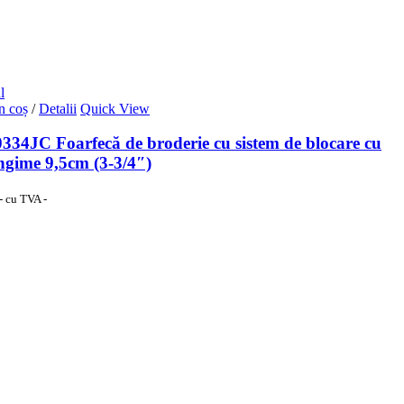
l
n coș
/
Detalii
Quick View
334JC Foarfecă de broderie cu sistem de blocare cu
ungime 9,5cm (3-3/4″)
- cu TVA -