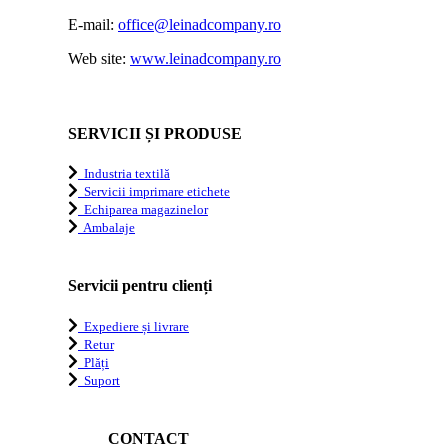
E-mail:
office@leinadcompany.ro
Web site:
www.leinadcompany.ro
SERVICII ȘI PRODUSE
Industria textilă
Servicii imprimare etichete
Echiparea magazinelor
Ambalaje
Servicii pentru clienți
Expediere și livrare
Retur
Plăți
Suport
CONTACT