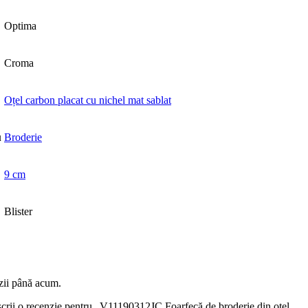
Optima
Croma
Oțel carbon placat cu nichel mat sablat
u
Broderie
9 cm
Blister
zii până acum.
 scrii o recenzie pentru „V11190312JC Foarfecă de broderie din oțel