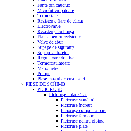
Fante din cauciuc
Microîntrerupătoare
Termostate
Rezistențe fiare de călcat
Electrovalve
Rezistențe cu flanșă
Flanșe pentru rezistențe
Valve de abur
Supape de siguranță
Supape anti-retur
Regulatoare de nivel
Termoregulatoare
Manometre
Pompe
Piese mașini de cusut saci
PIESE DE SCHIMB
PICIORUȘE
Piciorușe liniare 1 ac
Piciorușe standard
Piciorușe încrețit
Piciorușe compensatoare
Piciorușe fermoar
Piciorușe pentru piping
Piciorușe plate