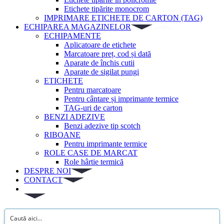
Etichete tipărite monocrom
IMPRIMARE ETICHETE DE CARTON (TAG)
ECHIPAREA MAGAZINELOR
ECHIPAMENTE
Aplicatoare de etichete
Marcatoare preț, cod și dată
Aparate de închis cutii
Aparate de sigilat pungi
ETICHETE
Pentru marcatoare
Pentru cântare și imprimante termice
TAG-uri de carton
BENZI ADEZIVE
Benzi adezive tip scotch
RIBOANE
Pentru imprimante termice
ROLE CASE DE MARCAT
Role hârtie termică
DESPRE NOI
CONTACT