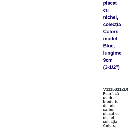
placat
cu
nichel,
colecția
Colors,
model
Blue,
lungime
9cm
(3-1/2″)
V11150312U
Foarfecă
pentru
broderie
din oțel
carbon
placat cu
nichel,
colecția
Colors,