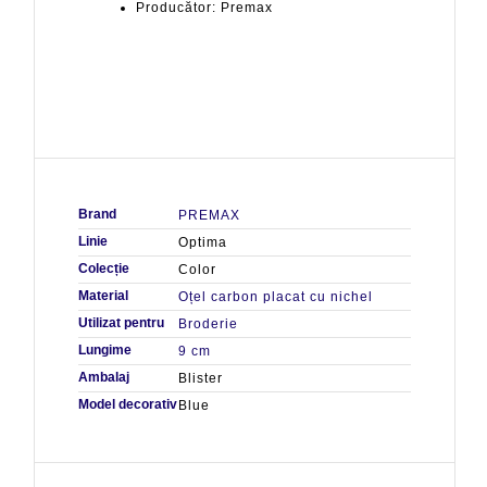
Producător: Premax
Brand
PREMAX
Linie
Optima
Colecție
Color
Material
Oțel carbon placat cu nichel
Utilizat pentru
Broderie
Lungime
9 cm
Ambalaj
Blister
Model decorativ
Blue