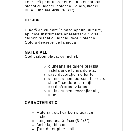
Foarfecă pentru broderie din oțel carbon
placat cu nichel, colecția Colors, model
Blue, lungime 9cm (3-1/2″)
DESIGN
O notă de culoare în șase opțiuni diferite,
aplicate instrumentelor realizat din oțel
carbon placat cu nichel, face Colecția
Colors deosebit de la modă.
MATERIALE
Oțel carbon placat cu nichel.
o unealtă de tăiere precisă,
fiabilă și de lungă durată.
șase decorațiuni diferite
un instrument personal, precis
și de încredere, care îți
exprimă creativitatea.
un instrument excepțional și
unic.
CARACTERISTICI
Material: oțel carbon placat cu
nichel.
Lungime totală: 9cm (3-1/2″)
Ambalaj: blister
Țara de origine: Italia