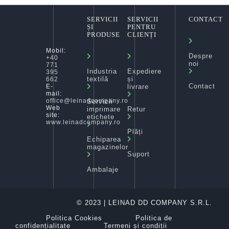
SERVICII
SERVICII
CONTACT
ȘI
PENTRU
PRODUSE
CLIENȚI
Mobil:
Despre
+40
noi
771
Industria
Expediere
395
textilă
și
662
Contact
livrare
E-
mail:
office@leinadcompany.ro
Servicii
Web
imprimare
Retur
site:
etichete
www.leinadcompany.ro
Plăți
Echiparea
magazinelor
Suport
Ambalaje
© 2023 | LEINAD DD COMPANY S.R.L.
Politica Cookies
Politica de
confidențialitate
Termeni și condiții