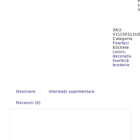
e
ș
u
SKU:
V11150312U
Categorie:
Foarfeci
Etichete:
colors
,
decorativ
,
foarfecă
broderie
Descriere
Informații suplimentare
Recenzii (0)