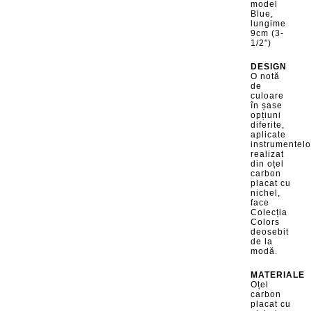
model
Blue,
lungime
9cm (3-
1/2″)
DESIGN
O notă
de
culoare
în șase
opțiuni
diferite,
aplicate
instrumentelo
realizat
din oțel
carbon
placat cu
nichel,
face
Colecția
Colors
deosebit
de la
modă.
MATERIALE
Oțel
carbon
placat cu