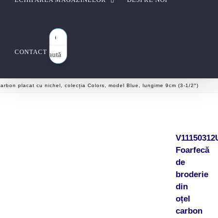
CONTACT
Caută
aici…
rbon placat cu nichel, colecția Colors, model Blue, lungime 9cm (3-1/2″)
V11150312
Foarfecă
de
broderie
din
oțel
carbon