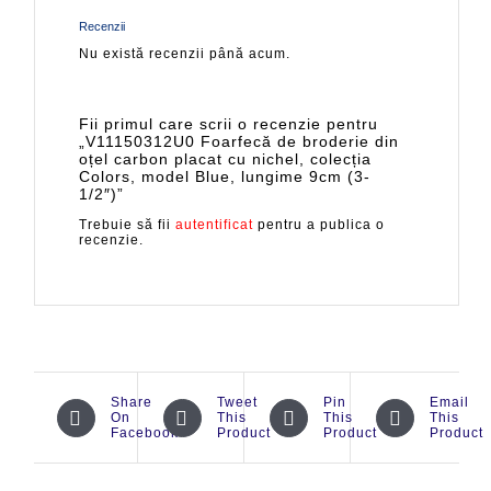
Recenzii
Nu există recenzii până acum.
Fii primul care scrii o recenzie pentru
„V11150312U0 Foarfecă de broderie din
oțel carbon placat cu nichel, colecția
Colors, model Blue, lungime 9cm (3-
1/2″)”
Trebuie să fii
autentificat
pentru a publica o
recenzie.
Share
Tweet
Pin
Email
On
This
This
This
Facebook
Product
Product
Product