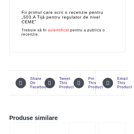
Fii primul care scrii o recenzie pentru
„503.A Tijă pentru regulator de nivel
CEME”
Trebuie să fii
autentificat
pentru a publica o
recenzie.
Share
Tweet
Pin
Email
On
This
This
This
Facebook
Product
Product
Product
Produse similare
CK
QUICK
QUICK
QUICK