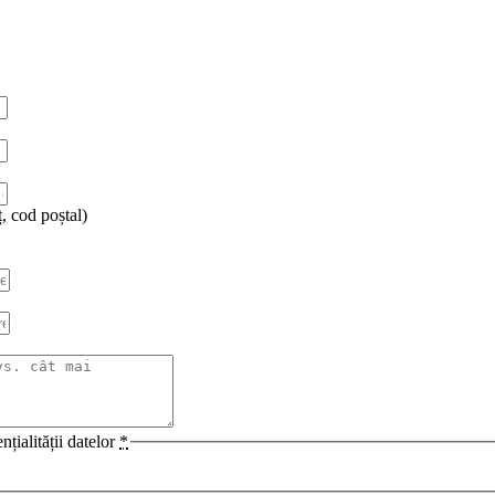
ț, cod poștal)
țialității datelor
*