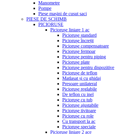
Manometre
Pompe
Piese mașini de cusut saci
PIESE DE SCHIMB
PICIORUȘE
Piciorușe liniare 1 ac
Piciorușe standard
Piciorușe încrețit
Piciorușe compensatoare
Piciorușe fermoar
Piciorușe pentru piping
Piciorușe plate
Piciorușe pentru dispozitive
Piciorușe de teflon
Matlasat și cu ghidaj
Presoare unilateral
Piciorușe reglabile
De teflon cu inel
Piciorușe cu tub
Piciorușe ajustabile
Piciorușe tivitoare
Piciorușe cu role
Cu transport la ac
Piciorușe speciale
Piciorușe liniare 2 ace