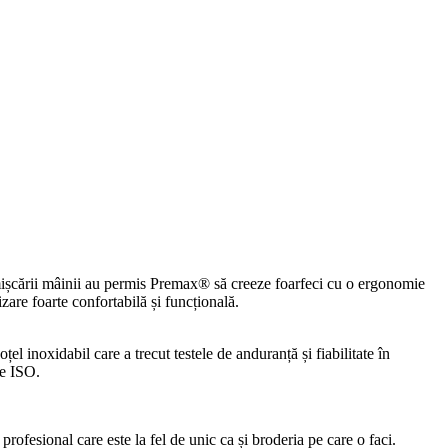
mișcării mâinii au permis Premax® să creeze foarfeci cu o ergonomie
izare foarte confortabilă și funcțională.
oțel inoxidabil care a trecut testele de anduranță și fiabilitate în
le ISO.
profesional care este la fel de unic ca și broderia pe care o faci.