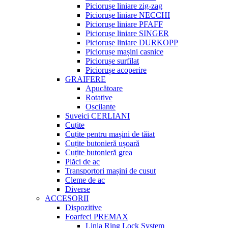
Piciorușe liniare zig-zag
Piciorușe liniare NECCHI
Piciorușe liniare PFAFF
Piciorușe liniare SINGER
Piciorușe liniare DURKOPP
Piciorușe mașini casnice
Piciorușe surfilat
Piciorușe acoperire
GRAIFERE
Apucătoare
Rotative
Oscilante
Suveici CERLIANI
Cuțite
Cuțite pentru mașini de tăiat
Cuțite butonieră ușoară
Cuțite butonieră grea
Plăci de ac
Transportori mașini de cusut
Cleme de ac
Diverse
ACCESORII
Dispozitive
Foarfeci PREMAX
Linia Ring Lock System