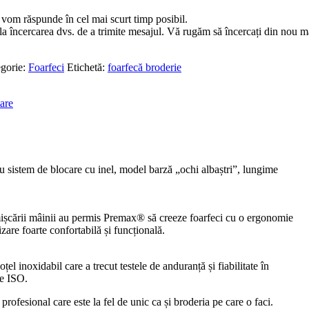
 vom răspunde în cel mai scurt timp posibil.
la încercarea dvs. de a trimite mesajul. Vă rugăm să încercați din nou m
gorie:
Foarfeci
Etichetă:
foarfecă broderie
are
u sistem de blocare cu inel, model barză „ochi albaștri”, lungime
mișcării mâinii au permis Premax® să creeze foarfeci cu o ergonomie
izare foarte confortabilă și funcțională.
oțel inoxidabil care a trecut testele de anduranță și fiabilitate în
le ISO.
profesional care este la fel de unic ca și broderia pe care o faci.