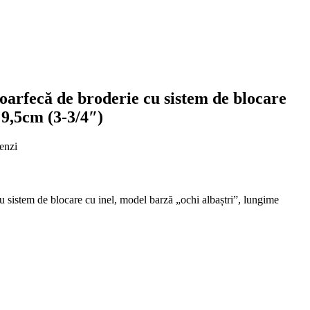
rfecă de broderie cu sistem de blocare
 9,5cm (3-3/4″)
enzi
u sistem de blocare cu inel, model barză „ochi albaștri”, lungime