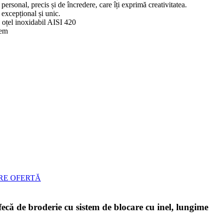
personal, precis și de încredere, care îți exprimă creativitatea.
excepțional și unic.
 oțel inoxidabil AISI 420
tem
RE OFERTĂ
ă de broderie cu sistem de blocare cu inel, lungime