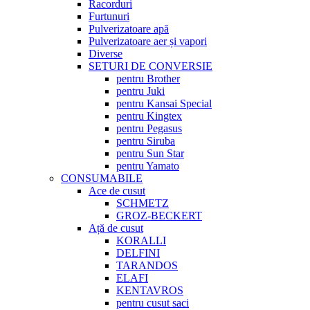
Racorduri
Furtunuri
Pulverizatoare apă
Pulverizatoare aer și vapori
Diverse
SETURI DE CONVERSIE
pentru Brother
pentru Juki
pentru Kansai Special
pentru Kingtex
pentru Pegasus
pentru Siruba
pentru Sun Star
pentru Yamato
CONSUMABILE
Ace de cusut
SCHMETZ
GROZ-BECKERT
Ață de cusut
KORALLI
DELFINI
TARANDOS
ELAFI
KENTAVROS
pentru cusut saci