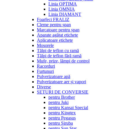
Linia OPTIMA
Linia OMNIA
Linia DIAMANT
Foarfeci FRALIZ
Cleme pentru șpan
Marcatoare pentru șpan
Aparate agățat etichete
Aplicatoare etichete
Mosorele
Tălpi de teflon cu ramă
Tălpi de teflon fără ramă
Mufe, prize, lămpi de control
Racorduri
Furtunuri
Pulverizatoare apă
Pulverizatoare aer și vapori
Diverse
SETURI DE CONVERSIE
pentru Brother
pentru Juki
pentru Kansai Special
pentru Kingtex
pentru Pegasus
pentru Siruba
pentru Sun Star