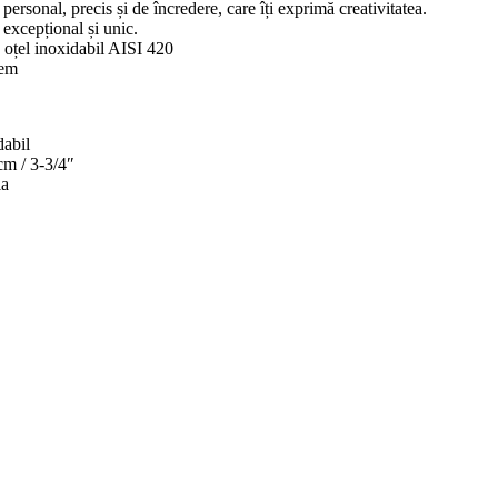
personal, precis și de încredere, care îți exprimă creativitatea.
excepțional și unic.
 oțel inoxidabil AISI 420
tem
dabil
cm / 3-3/4″
ia