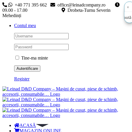
Skip
+40 771 395 662
office@leinadcompany.ro
to
09.00 - 17.00
Drobeta-Turnu Severin
content
Mehedinți
Caută
Caută
Contul meu
aici…
aici…
Tine-ma minte
Register
ACASĂ
MAGAZIN ONLINE