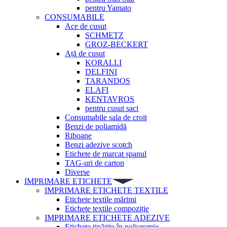
pentru Yamato
CONSUMABILE
Ace de cusut
SCHMETZ
GROZ-BECKERT
Ață de cusut
KORALLI
DELFINI
TARANDOS
ELAFI
KENTAVROS
pentru cusut saci
Consumabile sala de croit
Benzi de poliamidă
Riboane
Benzi adezive scotch
Etichete de marcat șpanul
TAG-uri de carton
Diverse
IMPRIMARE ETICHETE
IMPRIMARE ETICHETE TEXTILE
Etichete textile mărimi
Etichete textile compoziție
IMPRIMARE ETICHETE ADEZIVE
Etichete tipărite în policromie