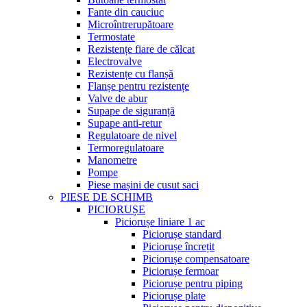
Fante din cauciuc
Microîntrerupătoare
Termostate
Rezistențe fiare de călcat
Electrovalve
Rezistențe cu flanșă
Flanșe pentru rezistențe
Valve de abur
Supape de siguranță
Supape anti-retur
Regulatoare de nivel
Termoregulatoare
Manometre
Pompe
Piese mașini de cusut saci
PIESE DE SCHIMB
PICIORUȘE
Piciorușe liniare 1 ac
Piciorușe standard
Piciorușe încrețit
Piciorușe compensatoare
Piciorușe fermoar
Piciorușe pentru piping
Piciorușe plate