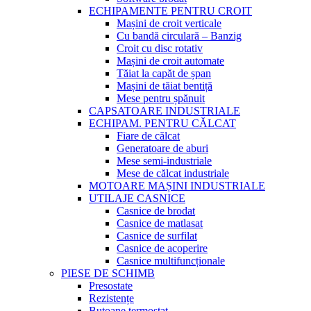
ECHIPAMENTE PENTRU CROIT
Mașini de croit verticale
Cu bandă circulară – Banzig
Croit cu disc rotativ
Mașini de croit automate
Tăiat la capăt de șpan
Mașini de tăiat bentiță
Mese pentru șpănuit
CAPSATOARE INDUSTRIALE
ECHIPAM. PENTRU CĂLCAT
Fiare de călcat
Generatoare de aburi
Mese semi-industriale
Mese de călcat industriale
MOTOARE MAȘINI INDUSTRIALE
UTILAJE CASNICE
Casnice de brodat
Casnice de matlasat
Casnice de surfilat
Casnice de acoperire
Casnice multifuncționale
PIESE DE SCHIMB
Presostate
Rezistențe
Butoane termostat