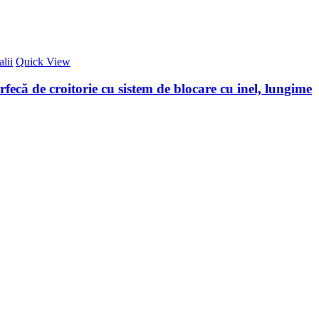
lii
Quick View
ecă de croitorie cu sistem de blocare cu inel, lungime