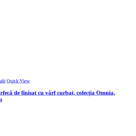
lii
Quick View
ecă de finisat cu vârf curbat, colecția Omnia,
m