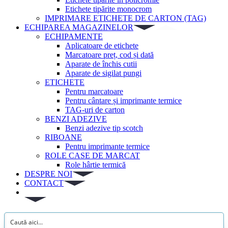
Etichete tipărite monocrom
IMPRIMARE ETICHETE DE CARTON (TAG)
ECHIPAREA MAGAZINELOR
ECHIPAMENTE
Aplicatoare de etichete
Marcatoare preț, cod și dată
Aparate de închis cutii
Aparate de sigilat pungi
ETICHETE
Pentru marcatoare
Pentru cântare și imprimante termice
TAG-uri de carton
BENZI ADEZIVE
Benzi adezive tip scotch
RIBOANE
Pentru imprimante termice
ROLE CASE DE MARCAT
Role hârtie termică
DESPRE NOI
CONTACT