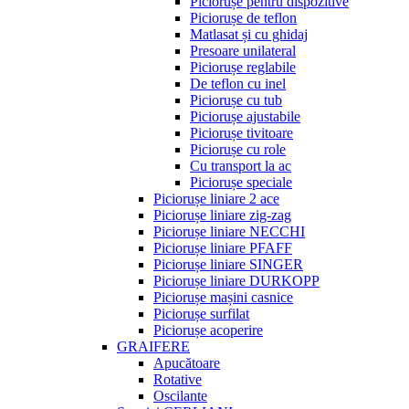
Piciorușe pentru dispozitive
Piciorușe de teflon
Matlasat și cu ghidaj
Presoare unilateral
Piciorușe reglabile
De teflon cu inel
Piciorușe cu tub
Piciorușe ajustabile
Piciorușe tivitoare
Piciorușe cu role
Cu transport la ac
Piciorușe speciale
Piciorușe liniare 2 ace
Piciorușe liniare zig-zag
Piciorușe liniare NECCHI
Piciorușe liniare PFAFF
Piciorușe liniare SINGER
Piciorușe liniare DURKOPP
Piciorușe mașini casnice
Piciorușe surfilat
Piciorușe acoperire
GRAIFERE
Apucătoare
Rotative
Oscilante