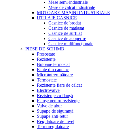
Mese semi-industriale
Mese de călcat industriale
MOTOARE MAȘINI INDUSTRIALE
UTILAJE CASNICE
Casnice de brodat
Casnice de matlasat
Casnice de surfilat
Casnice de acoperire
Casnice multifuncționale
PIESE DE SCHIMB
Presostate
Rezistențe
Butoane termostat
Fante din cauciuc
Microîntrerupătoare
Termostate
Rezistențe fiare de călcat
Electrovalve
Rezistențe cu flanșă
Flanșe pentru rezistențe
Valve de abur
Supape de siguranță
Supape anti-retur
Regulatoare de nivel
Termoregulatoare