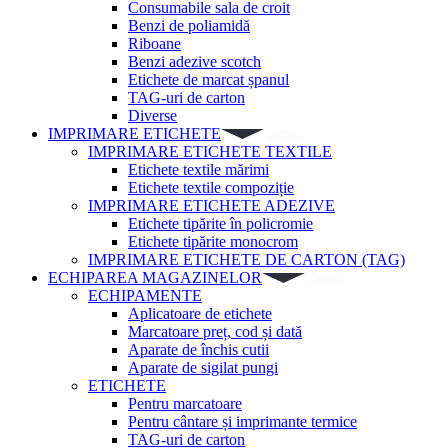
Consumabile sala de croit
Benzi de poliamidă
Riboane
Benzi adezive scotch
Etichete de marcat șpanul
TAG-uri de carton
Diverse
IMPRIMARE ETICHETE
IMPRIMARE ETICHETE TEXTILE
Etichete textile mărimi
Etichete textile compoziție
IMPRIMARE ETICHETE ADEZIVE
Etichete tipărite în policromie
Etichete tipărite monocrom
IMPRIMARE ETICHETE DE CARTON (TAG)
ECHIPAREA MAGAZINELOR
ECHIPAMENTE
Aplicatoare de etichete
Marcatoare preț, cod și dată
Aparate de închis cutii
Aparate de sigilat pungi
ETICHETE
Pentru marcatoare
Pentru cântare și imprimante termice
TAG-uri de carton