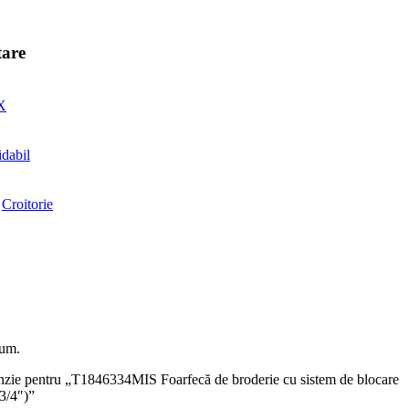
tare
X
idabil
,
Croitorie
cum.
ecenzie pentru „T1846334MIS Foarfecă de broderie cu sistem de blocare
3/4″)”