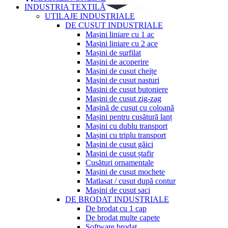
INDUSTRIA TEXTILĂ
UTILAJE INDUSTRIALE
DE CUSUT INDUSTRIALE
Mașini liniare cu 1 ac
Mașini liniare cu 2 ace
Mașini de surfilat
Mașini de acoperire
Mașini de cusut cheițe
Mașini de cusut nasturi
Masini de cusut butoniere
Mașini de cusut zig-zag
Mașină de cusut cu coloană
Mașini pentru cusătură lanț
Mașini cu dublu transport
Mașini cu triplu transport
Mașini de cusut găici
Mașini de cusut ștafir
Cusături ornamentale
Mașini de cusut mochete
Matlasat / cusut după contur
Mașini de cusut saci
DE BRODAT INDUSTRIALE
De brodat cu 1 cap
De brodat multe capete
Software brodat