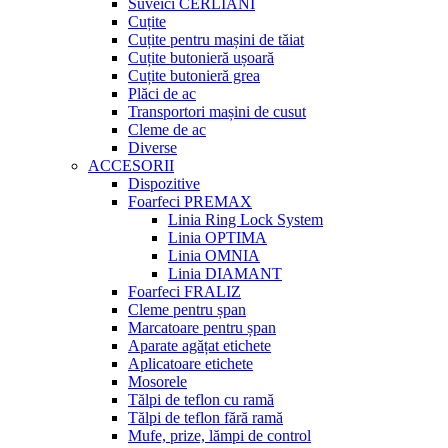
Suveici CERLIANI
Cuțite
Cuțite pentru mașini de tăiat
Cuțite butonieră ușoară
Cuțite butonieră grea
Plăci de ac
Transportori mașini de cusut
Cleme de ac
Diverse
ACCESORII
Dispozitive
Foarfeci PREMAX
Linia Ring Lock System
Linia OPTIMA
Linia OMNIA
Linia DIAMANT
Foarfeci FRALIZ
Cleme pentru șpan
Marcatoare pentru șpan
Aparate agățat etichete
Aplicatoare etichete
Mosorele
Tălpi de teflon cu ramă
Tălpi de teflon fără ramă
Mufe, prize, lămpi de control