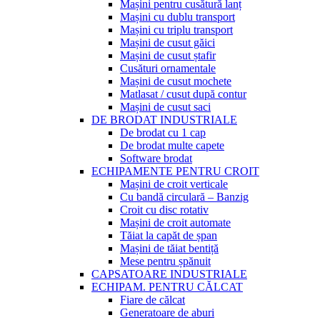
Mașini pentru cusătură lanț
Mașini cu dublu transport
Mașini cu triplu transport
Mașini de cusut găici
Mașini de cusut ștafir
Cusături ornamentale
Mașini de cusut mochete
Matlasat / cusut după contur
Mașini de cusut saci
DE BRODAT INDUSTRIALE
De brodat cu 1 cap
De brodat multe capete
Software brodat
ECHIPAMENTE PENTRU CROIT
Mașini de croit verticale
Cu bandă circulară – Banzig
Croit cu disc rotativ
Mașini de croit automate
Tăiat la capăt de șpan
Mașini de tăiat bentiță
Mese pentru șpănuit
CAPSATOARE INDUSTRIALE
ECHIPAM. PENTRU CĂLCAT
Fiare de călcat
Generatoare de aburi