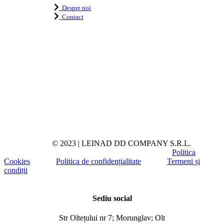
Despre noi
Contact
© 2023 | LEINAD DD COMPANY S.R.L.
Politica
Cookies
Politica de confidențialitate
Termeni și
condiții
Toggle
Sliding
Sediu social
Bar
Area
Str Oltețului nr 7; Morunglav; Olt