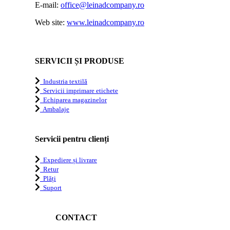
E-mail:
office@leinadcompany.ro
Web site:
www.leinadcompany.ro
SERVICII ȘI PRODUSE
Industria textilă
Servicii imprimare etichete
Echiparea magazinelor
Ambalaje
Servicii pentru clienți
Expediere și livrare
Retur
Plăți
Suport
CONTACT