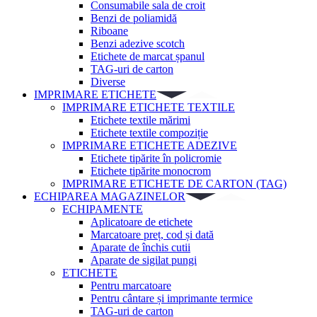
Consumabile sala de croit
Benzi de poliamidă
Riboane
Benzi adezive scotch
Etichete de marcat șpanul
TAG-uri de carton
Diverse
IMPRIMARE ETICHETE
IMPRIMARE ETICHETE TEXTILE
Etichete textile mărimi
Etichete textile compoziție
IMPRIMARE ETICHETE ADEZIVE
Etichete tipărite în policromie
Etichete tipărite monocrom
IMPRIMARE ETICHETE DE CARTON (TAG)
ECHIPAREA MAGAZINELOR
ECHIPAMENTE
Aplicatoare de etichete
Marcatoare preț, cod și dată
Aparate de închis cutii
Aparate de sigilat pungi
ETICHETE
Pentru marcatoare
Pentru cântare și imprimante termice
TAG-uri de carton