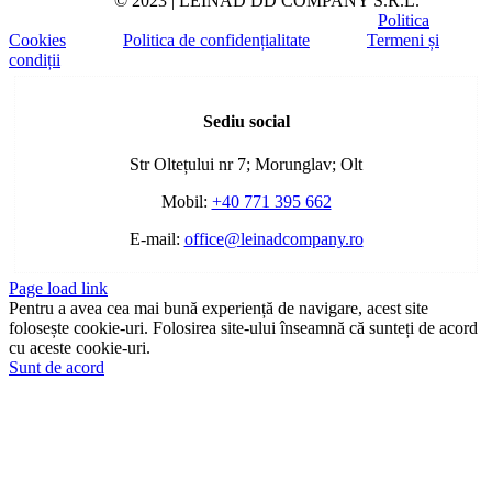
© 2023 | LEINAD DD COMPANY S.R.L.
Politica
Cookies
Politica de confidențialitate
Termeni și
condiții
Toggle
Sliding
Sediu social
Bar
Area
Str Oltețului nr 7; Morunglav; Olt
Mobil:
+40 771 395 662
E-mail:
office@leinadcompany.ro
Page load link
Pentru a avea cea mai bună experiență de navigare, acest site
folosește cookie-uri. Folosirea site-ului înseamnă că sunteți de acord
cu aceste cookie-uri.
Sunt de acord
Go
to
Top