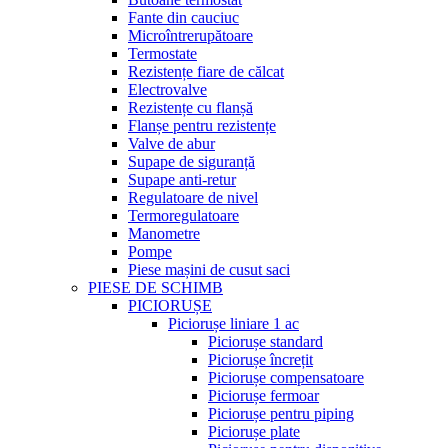
Fante din cauciuc
Microîntrerupătoare
Termostate
Rezistențe fiare de călcat
Electrovalve
Rezistențe cu flanșă
Flanșe pentru rezistențe
Valve de abur
Supape de siguranță
Supape anti-retur
Regulatoare de nivel
Termoregulatoare
Manometre
Pompe
Piese mașini de cusut saci
PIESE DE SCHIMB
PICIORUȘE
Piciorușe liniare 1 ac
Piciorușe standard
Piciorușe încrețit
Piciorușe compensatoare
Piciorușe fermoar
Piciorușe pentru piping
Piciorușe plate