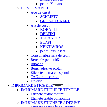
pentru Yamato
CONSUMABILE
Ace de cusut
SCHMETZ
GROZ-BECKERT
Ață de cusut
KORALLI
DELFINI
TARANDOS
ELAFI
KENTAVROS
pentru cusut saci
Consumabile sala de croit
Benzi de poliamidă
Riboane
Benzi adezive scotch
Etichete de marcat șpanul
TAG-uri de carton
Diverse
IMPRIMARE ETICHETE
IMPRIMARE ETICHETE TEXTILE
Etichete textile mărimi
Etichete textile compoziție
IMPRIMARE ETICHETE ADEZIVE
Etichete tipărite în policromie