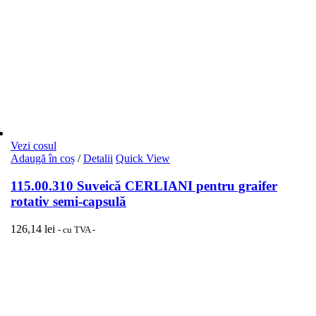
Vezi cosul
Adaugă în coș
/
Detalii
Quick View
115.00.310 Suveică CERLIANI pentru graifer
rotativ semi-capsulă
126,14
lei
- cu TVA -