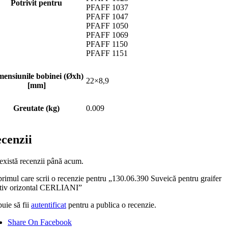
Potrivit pentru
PFAFF 1037
PFAFF 1047
PFAFF 1050
PFAFF 1069
PFAFF 1150
PFAFF 1151
mensiunile bobinei (Øxh)
22×8,9
[mm]
Greutate (kg)
0.009
cenzii
există recenzii până acum.
primul care scrii o recenzie pentru „130.06.390 Suveică pentru graifer
ativ orizontal CERLIANI”
uie să fii
autentificat
pentru a publica o recenzie.
Share On Facebook