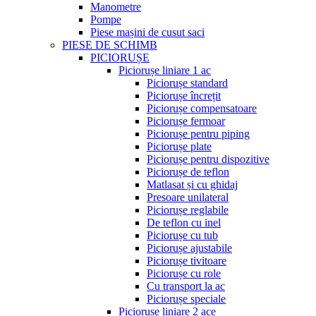
Manometre
Pompe
Piese mașini de cusut saci
PIESE DE SCHIMB
PICIORUȘE
Piciorușe liniare 1 ac
Piciorușe standard
Piciorușe încrețit
Piciorușe compensatoare
Piciorușe fermoar
Piciorușe pentru piping
Piciorușe plate
Piciorușe pentru dispozitive
Piciorușe de teflon
Matlasat și cu ghidaj
Presoare unilateral
Piciorușe reglabile
De teflon cu inel
Piciorușe cu tub
Piciorușe ajustabile
Piciorușe tivitoare
Piciorușe cu role
Cu transport la ac
Piciorușe speciale
Piciorușe liniare 2 ace