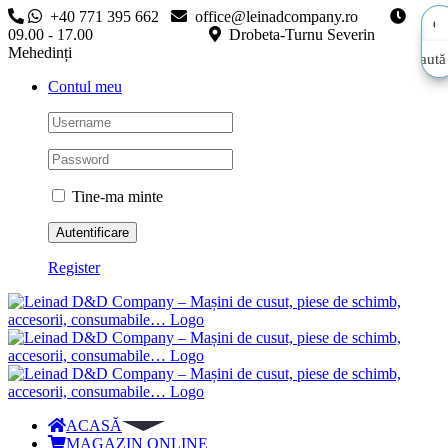
Skip
+40 771 395 662
office@leinadcompany.ro
to
09.00 - 17.00
Drobeta-Turnu Severin
content
Mehedinți
Caută
Caută
Contul meu
aici…
aici…
Tine-ma minte
Register
ACASĂ
MAGAZIN ONLINE