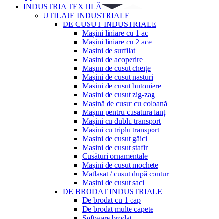
INDUSTRIA TEXTILĂ
UTILAJE INDUSTRIALE
DE CUSUT INDUSTRIALE
Mașini liniare cu 1 ac
Mașini liniare cu 2 ace
Mașini de surfilat
Mașini de acoperire
Mașini de cusut cheițe
Mașini de cusut nasturi
Masini de cusut butoniere
Mașini de cusut zig-zag
Mașină de cusut cu coloană
Mașini pentru cusătură lanț
Mașini cu dublu transport
Mașini cu triplu transport
Mașini de cusut găici
Mașini de cusut ștafir
Cusături ornamentale
Mașini de cusut mochete
Matlasat / cusut după contur
Mașini de cusut saci
DE BRODAT INDUSTRIALE
De brodat cu 1 cap
De brodat multe capete
Software brodat