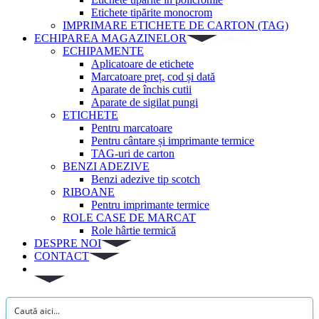
Etichete tipărite monocrom
IMPRIMARE ETICHETE DE CARTON (TAG)
ECHIPAREA MAGAZINELOR
ECHIPAMENTE
Aplicatoare de etichete
Marcatoare preț, cod și dată
Aparate de închis cutii
Aparate de sigilat pungi
ETICHETE
Pentru marcatoare
Pentru cântare și imprimante termice
TAG-uri de carton
BENZI ADEZIVE
Benzi adezive tip scotch
RIBOANE
Pentru imprimante termice
ROLE CASE DE MARCAT
Role hârtie termică
DESPRE NOI
CONTACT