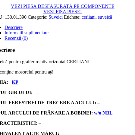
VEZI PIESA DESFĂȘURATĂ PE COMPONENTE
VEZI FIȘA PIESEI
U:
130.01.390
Categorie:
Suveici
Etichete:
cerliani
,
suveică
Descriere
Informații suplimentare
Recenzii (0)
criere
eică pentru graifer rotativ orizontal CERLIANI
conține mosorelul pentru ață
NIA:
KP
PUL GIB-ULUI: –
PUL FERESTREI DE TRECERE A ACULUI: –
PUL ARCULUI DE FRÂNARE A BOBINEI:
w/o NBL
RACTERISTICI: –
HIVALENT ALTE MĂRCI: