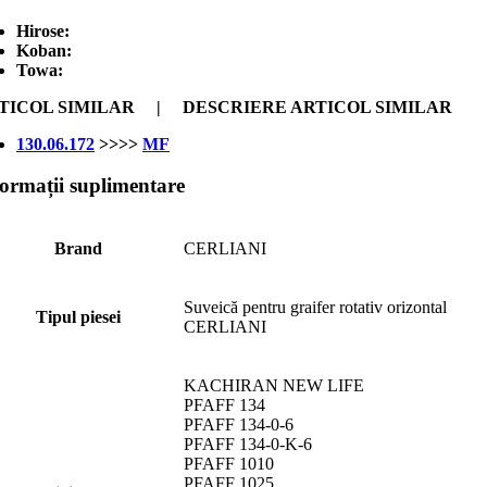
Hirose:
Koban:
Towa:
TICOL SIMILAR | DESCRIERE ARTICOL SIMILAR
130.06.172
>>>>
MF
formații suplimentare
Brand
CERLIANI
Suveică pentru graifer rotativ orizontal
Tipul piesei
CERLIANI
KACHIRAN NEW LIFE
PFAFF 134
PFAFF 134-0-6
PFAFF 134-0-K-6
PFAFF 1010
PFAFF 1025