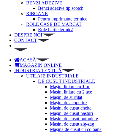
BENZI ADEZIVE
Benzi adezive tip scotch
RIBOANE
Pentru imprimante termice
ROLE CASE DE MARCAT
Role hârtie termică
DESPRE NOI
CONTACT
ACASĂ
MAGAZIN ONLINE
INDUSTRIA TEXTILĂ
UTILAJE INDUSTRIALE
DE CUSUT INDUSTRIALE
Mașini liniare cu 1 ac
Mașini liniare cu 2 ace
Mașini de surfilat
Mașini de acoperire
Mașini de cusut cheițe
Mașini de cusut nasturi
Masini de cusut butoniere
Mașini de cusut zig-zag
Mașină de cusut cu coloană