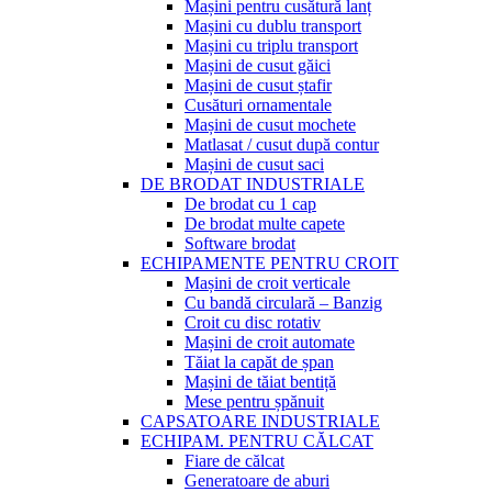
Mașini pentru cusătură lanț
Mașini cu dublu transport
Mașini cu triplu transport
Mașini de cusut găici
Mașini de cusut ștafir
Cusături ornamentale
Mașini de cusut mochete
Matlasat / cusut după contur
Mașini de cusut saci
DE BRODAT INDUSTRIALE
De brodat cu 1 cap
De brodat multe capete
Software brodat
ECHIPAMENTE PENTRU CROIT
Mașini de croit verticale
Cu bandă circulară – Banzig
Croit cu disc rotativ
Mașini de croit automate
Tăiat la capăt de șpan
Mașini de tăiat bentiță
Mese pentru șpănuit
CAPSATOARE INDUSTRIALE
ECHIPAM. PENTRU CĂLCAT
Fiare de călcat
Generatoare de aburi