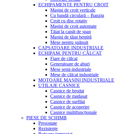
ECHIPAMENTE PENTRU CROIT
Mașini de croit verticale
Cu bandă circulară – Banzig
Croit cu disc rotativ
Mașini de croit automate
Tăiat la capăt de șpan
Mașini de tăiat bentiță
Mese pentru șpănuit
CAPSATOARE INDUSTRIALE
ECHIPAM. PENTRU CĂLCAT
Fiare de călcat
Generatoare de aburi
Mese semi-industriale
Mese de călcat industriale
MOTOARE MAȘINI INDUSTRIALE
UTILAJE CASNICE
Casnice de brodat
Casnice de matlasat
Casnice de surfilat
Casnice de acoperire
Casnice multifuncționale
PIESE DE SCHIMB
Presostate
Rezistențe
Butoane termostat