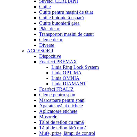
Suveici CERLIANI
Cuțite
Cuțite pentru mașini de tăiat
Cuțite butonieră ușoară
Cuțite butonieră grea
Plăci de ac
Transportori mașini de cusut
Cleme de ac
Diverse
ACCESORII
Dispozitive
Foarfeci PREMAX
Linia Ring Lock System
Linia OPTIMA
Linia OMNIA
Linia DIAMANT
Foarfeci FRALIZ
Cleme pentru șpan
Marcatoare pentru șpan
Aparate agățat etichete
Aplicatoare etichete
Mosorele
Tălpi de teflon cu ramă
Tălpi de teflon fără ramă
Mufe, prize, lămpi de control