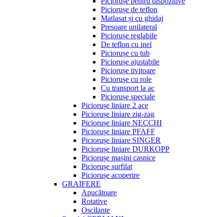
Piciorușe pentru dispozitive
Piciorușe de teflon
Matlasat și cu ghidaj
Presoare unilateral
Piciorușe reglabile
De teflon cu inel
Piciorușe cu tub
Piciorușe ajustabile
Piciorușe tivitoare
Piciorușe cu role
Cu transport la ac
Piciorușe speciale
Piciorușe liniare 2 ace
Piciorușe liniare zig-zag
Piciorușe liniare NECCHI
Piciorușe liniare PFAFF
Piciorușe liniare SINGER
Piciorușe liniare DURKOPP
Piciorușe mașini casnice
Piciorușe surfilat
Piciorușe acoperire
GRAIFERE
Apucătoare
Rotative
Oscilante