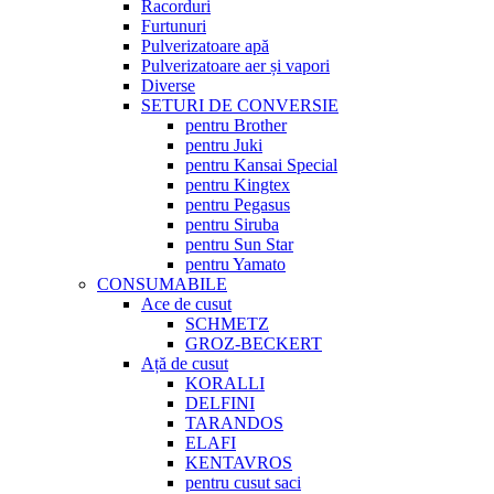
Racorduri
Furtunuri
Pulverizatoare apă
Pulverizatoare aer și vapori
Diverse
SETURI DE CONVERSIE
pentru Brother
pentru Juki
pentru Kansai Special
pentru Kingtex
pentru Pegasus
pentru Siruba
pentru Sun Star
pentru Yamato
CONSUMABILE
Ace de cusut
SCHMETZ
GROZ-BECKERT
Ață de cusut
KORALLI
DELFINI
TARANDOS
ELAFI
KENTAVROS
pentru cusut saci