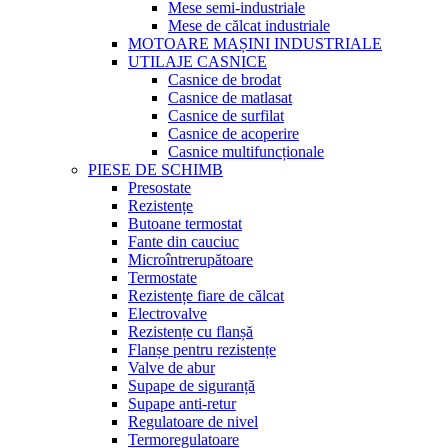
Mese semi-industriale
Mese de călcat industriale
MOTOARE MAȘINI INDUSTRIALE
UTILAJE CASNICE
Casnice de brodat
Casnice de matlasat
Casnice de surfilat
Casnice de acoperire
Casnice multifuncționale
PIESE DE SCHIMB
Presostate
Rezistențe
Butoane termostat
Fante din cauciuc
Microîntrerupătoare
Termostate
Rezistențe fiare de călcat
Electrovalve
Rezistențe cu flanșă
Flanșe pentru rezistențe
Valve de abur
Supape de siguranță
Supape anti-retur
Regulatoare de nivel
Termoregulatoare