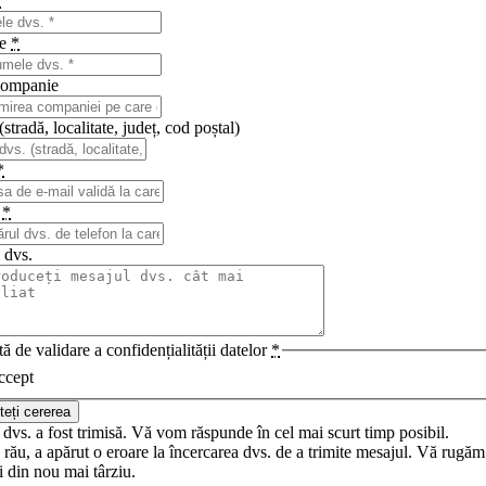
*
me
*
ompanie
stradă, localitate, județ, cod poștal)
*
n
*
 dvs.
ă de validare a confidențialității datelor
*
ccept
teți cererea
dvs. a fost trimisă. Vă vom răspunde în cel mai scurt timp posibil.
rău, a apărut o eroare la încercarea dvs. de a trimite mesajul. Vă rugăm
i din nou mai târziu.