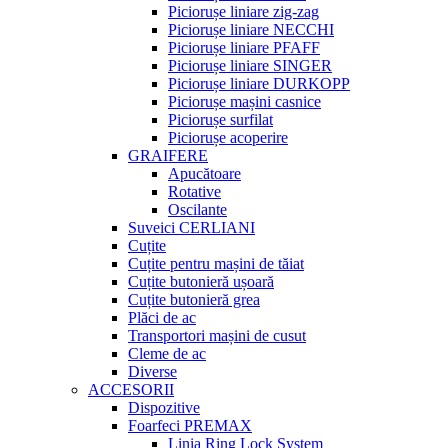
Piciorușe liniare zig-zag
Piciorușe liniare NECCHI
Piciorușe liniare PFAFF
Piciorușe liniare SINGER
Piciorușe liniare DURKOPP
Piciorușe mașini casnice
Piciorușe surfilat
Piciorușe acoperire
GRAIFERE
Apucătoare
Rotative
Oscilante
Suveici CERLIANI
Cuțite
Cuțite pentru mașini de tăiat
Cuțite butonieră ușoară
Cuțite butonieră grea
Plăci de ac
Transportori mașini de cusut
Cleme de ac
Diverse
ACCESORII
Dispozitive
Foarfeci PREMAX
Linia Ring Lock System