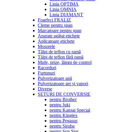
Linia OPTIMA
Linia OMNIA
Linia DIAMANT
Foarfeci FRALIZ
Cleme pentru șpan
Marcatoare pentru șpan
Aparate agățat etichete
Aplicatoare etichete
Mosorele
Tălpi de teflon cu ramă
Tălpi de teflon fără ramă
Mufe, prize, lămpi de control
Racorduri
Furtunuri
Pulverizatoare apă
Pulverizatoare aer și vapori
Diverse
SETURI DE CONVERSIE
pentru Brother
pentru Juki
pentru Kansai Special
pentru Kingtex
pentru Pegasus
pentru Siruba
pentru Sun Star