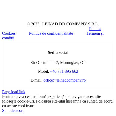
© 2023 | LEINAD DD COMPANY S.R.L.
Politica
Cookies
Politica de confidențialitate
Termeni și
condiții
Toggle
Sliding
Sediu social
Bar
Area
Str Oltețului nr 7; Morunglav; Olt
Mobil:
+40 771 395 662
E-mail:
office@leinadcompany.ro
Page load link
Pentru a avea cea mai bună experiență de navigare, acest site
folosește cookie-uri. Folosirea site-ului înseamnă că sunteți de acord
cu aceste cookie-uri.
Sunt de acord
Go