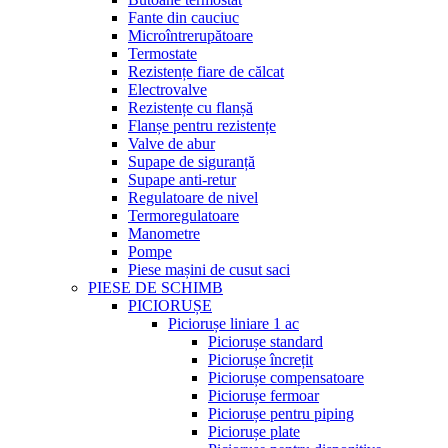
Fante din cauciuc
Microîntrerupătoare
Termostate
Rezistențe fiare de călcat
Electrovalve
Rezistențe cu flanșă
Flanșe pentru rezistențe
Valve de abur
Supape de siguranță
Supape anti-retur
Regulatoare de nivel
Termoregulatoare
Manometre
Pompe
Piese mașini de cusut saci
PIESE DE SCHIMB
PICIORUȘE
Piciorușe liniare 1 ac
Piciorușe standard
Piciorușe încrețit
Piciorușe compensatoare
Piciorușe fermoar
Piciorușe pentru piping
Piciorușe plate