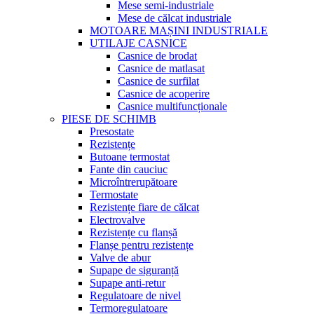
Mese semi-industriale
Mese de călcat industriale
MOTOARE MAȘINI INDUSTRIALE
UTILAJE CASNICE
Casnice de brodat
Casnice de matlasat
Casnice de surfilat
Casnice de acoperire
Casnice multifuncționale
PIESE DE SCHIMB
Presostate
Rezistențe
Butoane termostat
Fante din cauciuc
Microîntrerupătoare
Termostate
Rezistențe fiare de călcat
Electrovalve
Rezistențe cu flanșă
Flanșe pentru rezistențe
Valve de abur
Supape de siguranță
Supape anti-retur
Regulatoare de nivel
Termoregulatoare