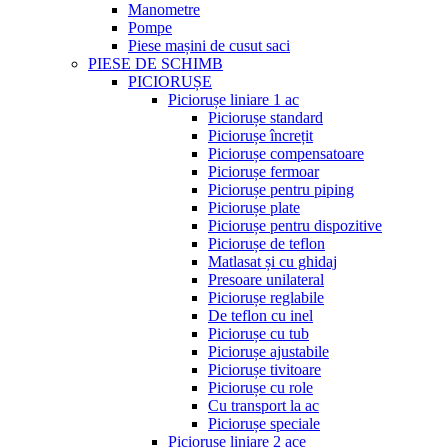
Manometre
Pompe
Piese mașini de cusut saci
PIESE DE SCHIMB
PICIORUȘE
Piciorușe liniare 1 ac
Piciorușe standard
Piciorușe încrețit
Piciorușe compensatoare
Piciorușe fermoar
Piciorușe pentru piping
Piciorușe plate
Piciorușe pentru dispozitive
Piciorușe de teflon
Matlasat și cu ghidaj
Presoare unilateral
Piciorușe reglabile
De teflon cu inel
Piciorușe cu tub
Piciorușe ajustabile
Piciorușe tivitoare
Piciorușe cu role
Cu transport la ac
Piciorușe speciale
Piciorușe liniare 2 ace