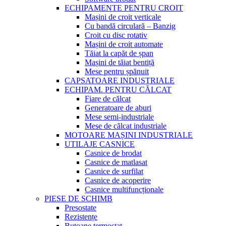
ECHIPAMENTE PENTRU CROIT
Mașini de croit verticale
Cu bandă circulară – Banzig
Croit cu disc rotativ
Mașini de croit automate
Tăiat la capăt de șpan
Mașini de tăiat bentiță
Mese pentru șpănuit
CAPSATOARE INDUSTRIALE
ECHIPAM. PENTRU CĂLCAT
Fiare de călcat
Generatoare de aburi
Mese semi-industriale
Mese de călcat industriale
MOTOARE MAȘINI INDUSTRIALE
UTILAJE CASNICE
Casnice de brodat
Casnice de matlasat
Casnice de surfilat
Casnice de acoperire
Casnice multifuncționale
PIESE DE SCHIMB
Presostate
Rezistențe
Butoane termostat