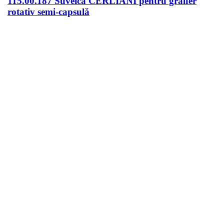
115.00.187 Suveică CERLIANI pentru graifer
rotativ semi-capsulă