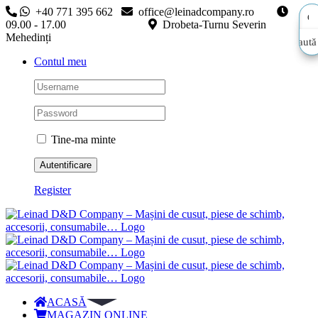
Skip
+40 771 395 662
office@leinadcompany.ro
to
09.00 - 17.00
Drobeta-Turnu Severin
content
Mehedinți
Caută
Caută
Contul meu
aici…
aici…
Tine-ma minte
Register
ACASĂ
MAGAZIN ONLINE