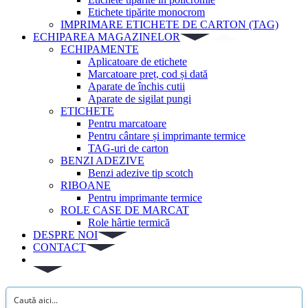
Etichete tipărite monocrom
IMPRIMARE ETICHETE DE CARTON (TAG)
ECHIPAREA MAGAZINELOR
ECHIPAMENTE
Aplicatoare de etichete
Marcatoare preț, cod și dată
Aparate de închis cutii
Aparate de sigilat pungi
ETICHETE
Pentru marcatoare
Pentru cântare și imprimante termice
TAG-uri de carton
BENZI ADEZIVE
Benzi adezive tip scotch
RIBOANE
Pentru imprimante termice
ROLE CASE DE MARCAT
Role hârtie termică
DESPRE NOI
CONTACT