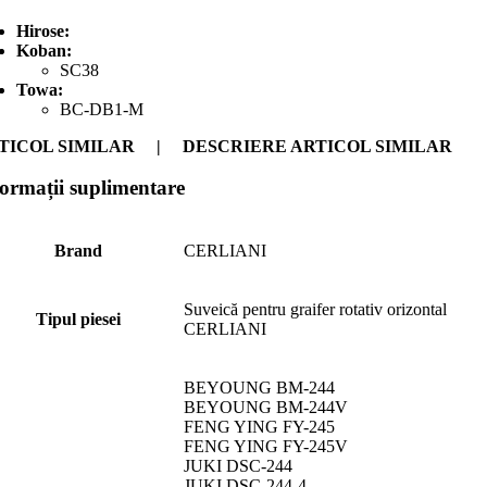
Hirose:
Koban:
SC38
Towa:
BC-DB1-M
TICOL SIMILAR | DESCRIERE ARTICOL SIMILAR
formații suplimentare
Brand
CERLIANI
Suveică pentru graifer rotativ orizontal
Tipul piesei
CERLIANI
BEYOUNG BM-244
BEYOUNG BM-244V
FENG YING FY-245
FENG YING FY-245V
JUKI DSC-244
JUKI DSC-244-4