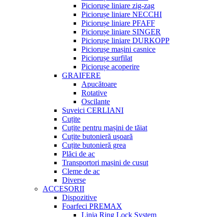
Piciorușe liniare zig-zag
Piciorușe liniare NECCHI
Piciorușe liniare PFAFF
Piciorușe liniare SINGER
Piciorușe liniare DURKOPP
Piciorușe mașini casnice
Piciorușe surfilat
Piciorușe acoperire
GRAIFERE
Apucătoare
Rotative
Oscilante
Suveici CERLIANI
Cuțite
Cuțite pentru mașini de tăiat
Cuțite butonieră ușoară
Cuțite butonieră grea
Plăci de ac
Transportori mașini de cusut
Cleme de ac
Diverse
ACCESORII
Dispozitive
Foarfeci PREMAX
Linia Ring Lock System