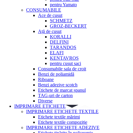
pentru Yamato
CONSUMABILE
Ace de cusut
SCHMETZ
GROZ-BECKERT
Ață de cusut
KORALLI
DELFINI
TARANDOS
ELAFI
KENTAVROS
pentru cusut saci
Consumabile sala de croit
Benzi de poliamidă
Riboane
Benzi adezive scotch
Etichete de marcat șpanul
TAG-uri de carton
Diverse
IMPRIMARE ETICHETE
IMPRIMARE ETICHETE TEXTILE
Etichete textile mărimi
Etichete textile compoziție
IMPRIMARE ETICHETE ADEZIVE
Etichete tipărite în policromie