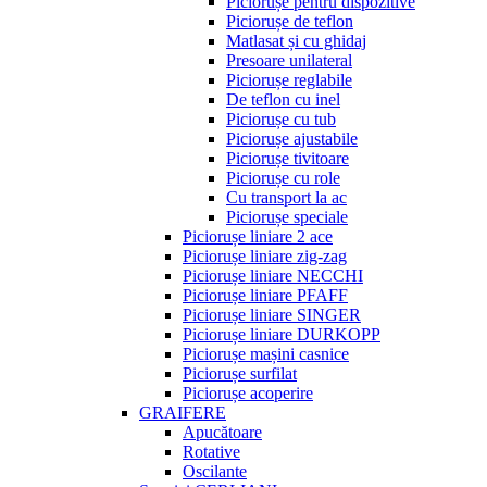
Piciorușe pentru dispozitive
Piciorușe de teflon
Matlasat și cu ghidaj
Presoare unilateral
Piciorușe reglabile
De teflon cu inel
Piciorușe cu tub
Piciorușe ajustabile
Piciorușe tivitoare
Piciorușe cu role
Cu transport la ac
Piciorușe speciale
Piciorușe liniare 2 ace
Piciorușe liniare zig-zag
Piciorușe liniare NECCHI
Piciorușe liniare PFAFF
Piciorușe liniare SINGER
Piciorușe liniare DURKOPP
Piciorușe mașini casnice
Piciorușe surfilat
Piciorușe acoperire
GRAIFERE
Apucătoare
Rotative
Oscilante