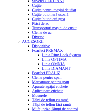
Suveici CERLIANI
Cuțite
Cuțite pentru mașini de tăiat
Cuțite butonieră ușoară
Cuțite butonieră grea
Plăci de ac
Transportori mașini de cusut
Cleme de ac
Diverse
ACCESORII
Dispozitive
Foarfeci PREMAX
Linia Ring Lock System
Linia OPTIMA
Linia OMNIA
Linia DIAMANT
Foarfeci FRALIZ
Cleme pentru șpan
Marcatoare pentru șpan
Aparate agățat etichete
Aplicatoare etichete
Mosorele
Tălpi de teflon cu ramă
Tălpi de teflon fără ramă
Mufe, prize, lămpi de control