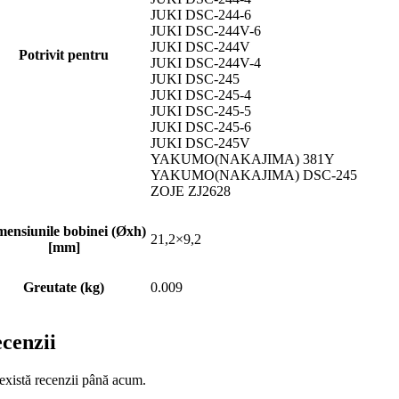
JUKI DSC-244-6
JUKI DSC-244V-6
JUKI DSC-244V
Potrivit pentru
JUKI DSC-244V-4
JUKI DSC-245
JUKI DSC-245-4
JUKI DSC-245-5
JUKI DSC-245-6
JUKI DSC-245V
YAKUMO(NAKAJIMA) 381Y
YAKUMO(NAKAJIMA) DSC-245
ZOJE ZJ2628
mensiunile bobinei (Øxh)
21,2×9,2
[mm]
Greutate (kg)
0.009
cenzii
există recenzii până acum.