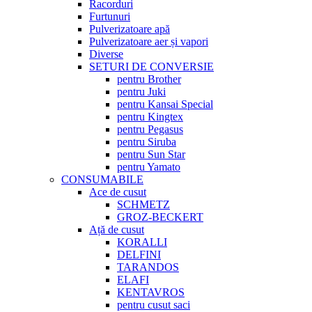
Racorduri
Furtunuri
Pulverizatoare apă
Pulverizatoare aer și vapori
Diverse
SETURI DE CONVERSIE
pentru Brother
pentru Juki
pentru Kansai Special
pentru Kingtex
pentru Pegasus
pentru Siruba
pentru Sun Star
pentru Yamato
CONSUMABILE
Ace de cusut
SCHMETZ
GROZ-BECKERT
Ață de cusut
KORALLI
DELFINI
TARANDOS
ELAFI
KENTAVROS
pentru cusut saci