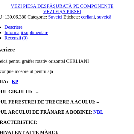
VEZI PIESA DESFĂȘURATĂ PE COMPONENTE
VEZI FIȘA PIESEI
U:
130.06.380
Categorie:
Suveici
Etichete:
cerliani
,
suveică
Descriere
Informații suplimentare
Recenzii (0)
criere
eică pentru graifer rotativ orizontal CERLIANI
conține mosorelul pentru ață
NIA:
KP
PUL GIB-ULUI: –
PUL FERESTREI DE TRECERE A ACULUI: –
PUL ARCULUI DE FRÂNARE A BOBINEI:
NBL
RACTERISTICI:
HIVALENT ALTE MĂRCI: