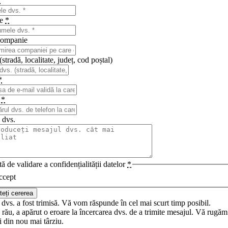
*
me
*
ompanie
stradă, localitate, județ, cod poștal)
*
n
*
 dvs.
ă de validare a confidențialității datelor
*
ccept
teți cererea
dvs. a fost trimisă. Vă vom răspunde în cel mai scurt timp posibil.
rău, a apărut o eroare la încercarea dvs. de a trimite mesajul. Vă rugăm
i din nou mai târziu.