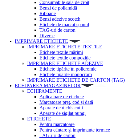
Consumabile sala de croit
Benzi de poliamidă
Riboane
Benzi adezive scotch
Etichete de marcat șpanul
TAG-uri de carton
Diverse
IMPRIMARE ETICHETE
IMPRIMARE ETICHETE TEXTILE
Etichete textile mărimi
Etichete textile compoziție
IMPRIMARE ETICHETE ADEZIVE
Etichete tipărite în policromie
Etichete tipărite monocrom
IMPRIMARE ETICHETE DE CARTON (TAG)
ECHIPAREA MAGAZINELOR
ECHIPAMENTE
Aplicatoare de etichete
Marcatoare preț, cod și dată
Aparate de închis cutii
Aparate de sigilat pungi
ETICHETE
Pentru marcatoare
Pentru cântare și imprimante termice
TAG-uri de carton