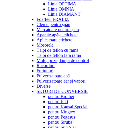
Linia OPTIMA
Linia OMNIA
Linia DIAMANT
Foarfeci FRALIZ
Cleme pentru șpan
Marcatoare pentru șpan
Aparate agățat etichete
Aplicatoare etichete
Mosorele
Tălpi de teflon cu ramă
Tălpi de teflon fără ramă
Mufe, prize, lămpi de control
Racorduri
Furtunuri
Pulverizatoare apă
Pulverizatoare aer și vapori
Diverse
SETURI DE CONVERSIE
pentru Brother
pentru Juki
pentru Kansai Special
pentru Kingtex
pentru Pegasus
pentru Siruba
pentru Sun Star