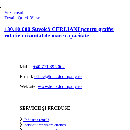
Vezi cosul
Detalii
Quick View
130.10.000 Suveică CERLIANI pentru graifer
rotativ orizontal de mare capacitate
Mobil:
+40 771 395 662
E-mail:
office@leinadcompany.ro
Web site:
www.leinadcompany.ro
SERVICII ȘI PRODUSE
Industria textilă
Servicii imprimare etichete