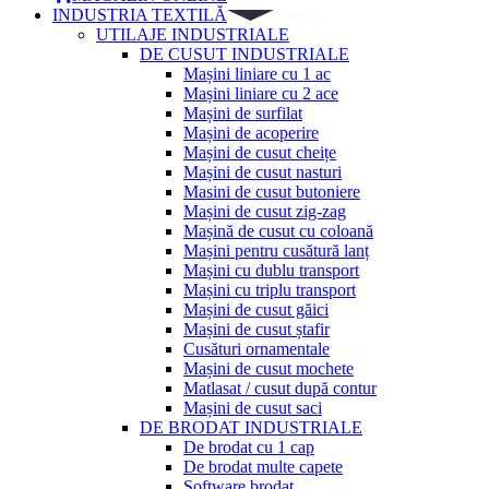
INDUSTRIA TEXTILĂ
UTILAJE INDUSTRIALE
DE CUSUT INDUSTRIALE
Mașini liniare cu 1 ac
Mașini liniare cu 2 ace
Mașini de surfilat
Mașini de acoperire
Mașini de cusut cheițe
Mașini de cusut nasturi
Masini de cusut butoniere
Mașini de cusut zig-zag
Mașină de cusut cu coloană
Mașini pentru cusătură lanț
Mașini cu dublu transport
Mașini cu triplu transport
Mașini de cusut găici
Mașini de cusut ștafir
Cusături ornamentale
Mașini de cusut mochete
Matlasat / cusut după contur
Mașini de cusut saci
DE BRODAT INDUSTRIALE
De brodat cu 1 cap
De brodat multe capete
Software brodat