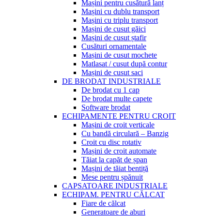
Mașini pentru cusătură lanț
Mașini cu dublu transport
Mașini cu triplu transport
Mașini de cusut găici
Mașini de cusut ștafir
Cusături ornamentale
Mașini de cusut mochete
Matlasat / cusut după contur
Mașini de cusut saci
DE BRODAT INDUSTRIALE
De brodat cu 1 cap
De brodat multe capete
Software brodat
ECHIPAMENTE PENTRU CROIT
Mașini de croit verticale
Cu bandă circulară – Banzig
Croit cu disc rotativ
Mașini de croit automate
Tăiat la capăt de șpan
Mașini de tăiat bentiță
Mese pentru șpănuit
CAPSATOARE INDUSTRIALE
ECHIPAM. PENTRU CĂLCAT
Fiare de călcat
Generatoare de aburi