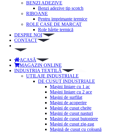
BENZI ADEZIVE
Benzi adezive tip scotch
RIBOANE
Pentru imprimante termice
ROLE CASE DE MARCAT
Role hârtie termică
DESPRE NOI
CONTACT
ACASĂ
MAGAZIN ONLINE
INDUSTRIA TEXTILĂ
UTILAJE INDUSTRIALE
DE CUSUT INDUSTRIALE
Mașini liniare cu 1 ac
Mașini liniare cu 2 ace
Mașini de surfilat
Mașini de acoperire
Mașini de cusut cheițe
Mașini de cusut nasturi
Masini de cusut butoniere
Mașini de cusut zig-zag
Mașină de cusut cu coloană