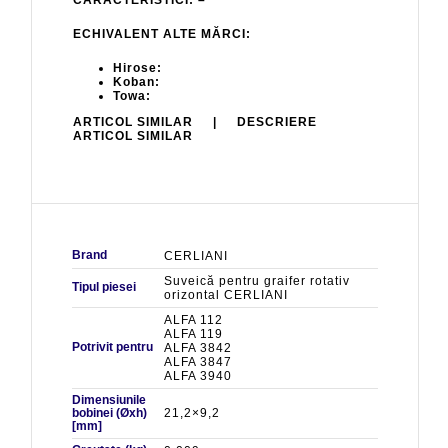
CARACTERISTICI: –
ECHIVALENT ALTE MĂRCI:
Hirose:
Koban:
Towa:
ARTICOL SIMILAR | DESCRIERE
ARTICOL SIMILAR
Brand
CERLIANI
Suveică pentru graifer rotativ
Tipul piesei
orizontal CERLIANI
ALFA 112
ALFA 119
Potrivit pentru
ALFA 3842
ALFA 3847
ALFA 3940
Dimensiunile
bobinei (Øxh)
21,2×9,2
[mm]