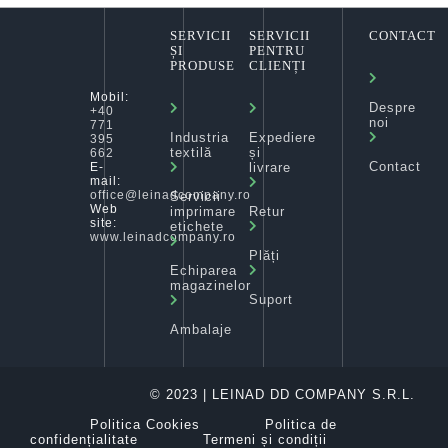
SERVICII
SERVICII
CONTACT
ȘI
PENTRU
PRODUSE
CLIENȚI
Mobil:
Despre
+40
noi
771
Industria
Expediere
395
textilă
și
662
Contact
livrare
E-
mail:
office@leinadcompany.ro
Servicii
Web
imprimare
Retur
site:
etichete
www.leinadcompany.ro
Plăți
Echiparea
magazinelor
Suport
Ambalaje
© 2023 | LEINAD DD COMPANY S.R.L.
Politica Cookies
Politica de
confidențialitate
Termeni și condiții