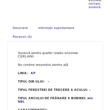
Etichete:
cerliani
,
suveică
Descriere
Informații suplimentare
Recenzii (0)
Suveică pentru graifer rotativ orizontal
CERLIANI
Nu conține mosorelul pentru ață
LINIA:
KP
TIPUL GIB-ULUI: –
TIPUL FERESTREI DE TRECERE A ACULUI: –
TIPUL ARCULUI DE FRÂNARE A BOBINEI:
w/o
NBL