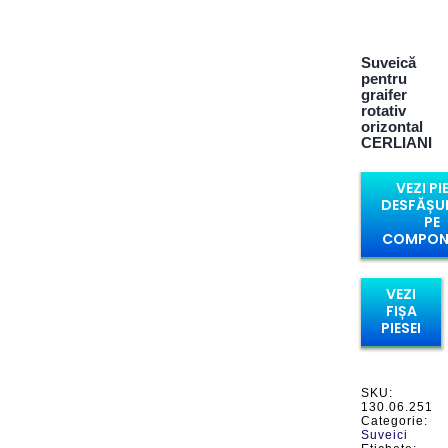
Suveică
pentru
graifer
rotativ
orizontal
CERLIANI
VEZI PI
DESFĂȘU
PE
COMPON
VEZI
FIȘA
PIESEI
SKU:
130.06.251
Categorie:
Suveici