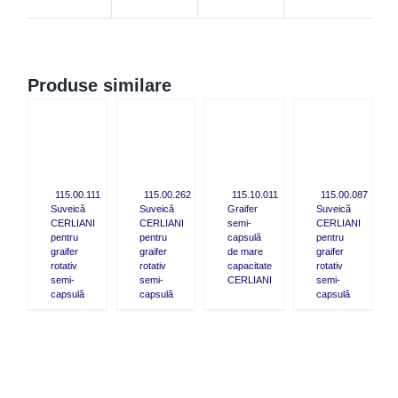
Produse similare
CK
QUICK
QUICK
QUICK
W
VIEW
VIEW
VIEW
115.00.111
115.00.262
115.10.011
115.00.087
Suveică
Suveică
Graifer
Suveică
CERLIANI
CERLIANI
semi-
CERLIANI
pentru
pentru
capsulă
pentru
graifer
graifer
de mare
graifer
rotativ
rotativ
capacitate
rotativ
semi-
semi-
CERLIANI
semi-
capsulă
capsulă
capsulă