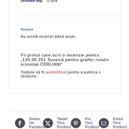
Greutate (kg)
0.009
Recenzii
Nu există recenzii până acum.
Fii primul care scrii o recenzie pentru
„130.06.251 Suveică pentru graifer rotativ
orizontal CERLIANI”
Trebuie să fii
autentificat
pentru a publica o
recenzie.
Share
Tweet
Pin
Email
On
This
This
This
Facebook
Product
Product
Product