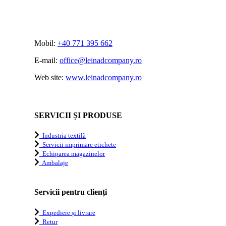
Mobil:
+40 771 395 662
E-mail:
office@leinadcompany.ro
Web site:
www.leinadcompany.ro
SERVICII ȘI PRODUSE
Industria textilă
Servicii imprimare etichete
Echiparea magazinelor
Ambalaje
Servicii pentru clienți
Expediere și livrare
Retur