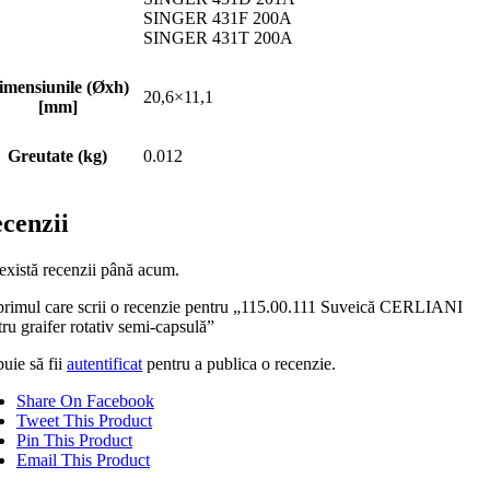
SINGER 431F 200A
SINGER 431T 200A
imensiunile (Øxh)
20,6×11,1
[mm]
Greutate (kg)
0.012
cenzii
există recenzii până acum.
 primul care scrii o recenzie pentru „115.00.111 Suveică CERLIANI
ru graifer rotativ semi-capsulă”
uie să fii
autentificat
pentru a publica o recenzie.
Share On Facebook
Tweet This Product
Pin This Product
Email This Product