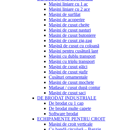
Mașini liniare cu 1 ac
Mașini liniare cu 2 ace
Mașini de surfilat
Mașini de acoperire
Mașini de cusut cheițe
Mașini de cusut nasturi
Masini de cusut butoniere
Mașini de cusut zig-zag
Mașină de cusut cu coloană
Mașini pentru cusătură lanț
Mașini cu dublu transport
Mașini cu triplu transport
Mașini de cusut găici
Mașini de cusut ștafir
Cusături ornamentale
Mașini de cusut mochete
Matlasat / cusut după contur
Mașini de cusut saci
DE BRODAT INDUSTRIALE
De brodat cu 1 cap
De brodat multe capete
Software brodat
ECHIPAMENTE PENTRU CROIT
Mașini de croit verticale
Cu bandă circulară – Banzig