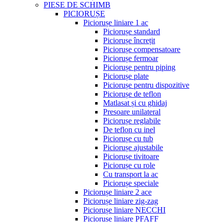
PIESE DE SCHIMB
PICIORUȘE
Piciorușe liniare 1 ac
Piciorușe standard
Piciorușe încrețit
Piciorușe compensatoare
Piciorușe fermoar
Piciorușe pentru piping
Piciorușe plate
Piciorușe pentru dispozitive
Piciorușe de teflon
Matlasat și cu ghidaj
Presoare unilateral
Piciorușe reglabile
De teflon cu inel
Piciorușe cu tub
Piciorușe ajustabile
Piciorușe tivitoare
Piciorușe cu role
Cu transport la ac
Piciorușe speciale
Piciorușe liniare 2 ace
Piciorușe liniare zig-zag
Piciorușe liniare NECCHI
Piciorușe liniare PFAFF