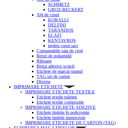
SCHMETZ
GROZ-BECKERT
Ață de cusut
KORALLI
DELFINI
TARANDOS
ELAFI
KENTAVROS
pentru cusut saci
Consumabile sala de croit
Benzi de poliamidă
Riboane
Benzi adezive scotch
Etichete de marcat șpanul
TAG-uri de carton
Diverse
IMPRIMARE ETICHETE
IMPRIMARE ETICHETE TEXTILE
Etichete textile mărimi
Etichete textile compoziție
IMPRIMARE ETICHETE ADEZIVE
Etichete tipărite în policromie
Etichete tipărite monocrom
IMPRIMARE ETICHETE DE CARTON (TAG)
ECHIPAREA MAGAZINELOR