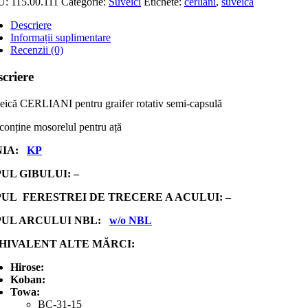
U:
115.00.111
Categorie:
Suveici
Etichete:
cerliani
,
suveică
Descriere
Informații suplimentare
Recenzii (0)
criere
eică CERLIANI pentru graifer rotativ semi-capsulă
conține mosorelul pentru ață
NIA:
KP
PUL GIBULUI: –
PUL FERESTREI DE TRECERE A ACULUI: –
PUL ARCULUI NBL:
w/o NBL
HIVALENT ALTE MĂRCI:
Hirose:
Koban:
Towa:
BC-31-15