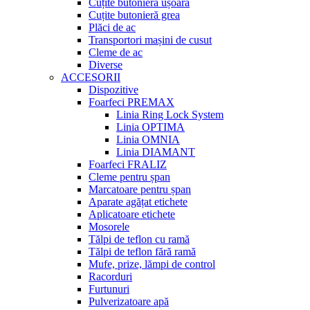
Cuțite butonieră ușoară
Cuțite butonieră grea
Plăci de ac
Transportori mașini de cusut
Cleme de ac
Diverse
ACCESORII
Dispozitive
Foarfeci PREMAX
Linia Ring Lock System
Linia OPTIMA
Linia OMNIA
Linia DIAMANT
Foarfeci FRALIZ
Cleme pentru șpan
Marcatoare pentru șpan
Aparate agățat etichete
Aplicatoare etichete
Mosorele
Tălpi de teflon cu ramă
Tălpi de teflon fără ramă
Mufe, prize, lămpi de control
Racorduri
Furtunuri
Pulverizatoare apă