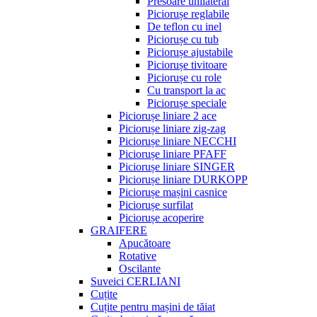
Presoare unilateral
Piciorușe reglabile
De teflon cu inel
Piciorușe cu tub
Piciorușe ajustabile
Piciorușe tivitoare
Piciorușe cu role
Cu transport la ac
Piciorușe speciale
Piciorușe liniare 2 ace
Piciorușe liniare zig-zag
Piciorușe liniare NECCHI
Piciorușe liniare PFAFF
Piciorușe liniare SINGER
Piciorușe liniare DURKOPP
Piciorușe mașini casnice
Piciorușe surfilat
Piciorușe acoperire
GRAIFERE
Apucătoare
Rotative
Oscilante
Suveici CERLIANI
Cuțite
Cuțite pentru mașini de tăiat