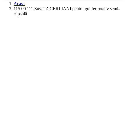
aici...
Acasa
115.00.111 Suveică CERLIANI pentru graifer rotativ semi-
capsulă