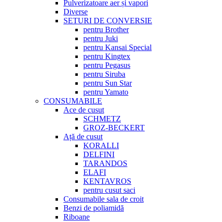
Pulverizatoare aer și vapori
Diverse
SETURI DE CONVERSIE
pentru Brother
pentru Juki
pentru Kansai Special
pentru Kingtex
pentru Pegasus
pentru Siruba
pentru Sun Star
pentru Yamato
CONSUMABILE
Ace de cusut
SCHMETZ
GROZ-BECKERT
Ață de cusut
KORALLI
DELFINI
TARANDOS
ELAFI
KENTAVROS
pentru cusut saci
Consumabile sala de croit
Benzi de poliamidă
Riboane