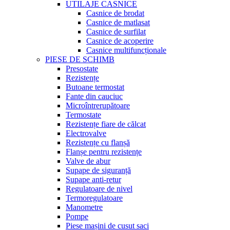
UTILAJE CASNICE
Casnice de brodat
Casnice de matlasat
Casnice de surfilat
Casnice de acoperire
Casnice multifuncționale
PIESE DE SCHIMB
Presostate
Rezistențe
Butoane termostat
Fante din cauciuc
Microîntrerupătoare
Termostate
Rezistențe fiare de călcat
Electrovalve
Rezistențe cu flanșă
Flanșe pentru rezistențe
Valve de abur
Supape de siguranță
Supape anti-retur
Regulatoare de nivel
Termoregulatoare
Manometre
Pompe
Piese mașini de cusut saci