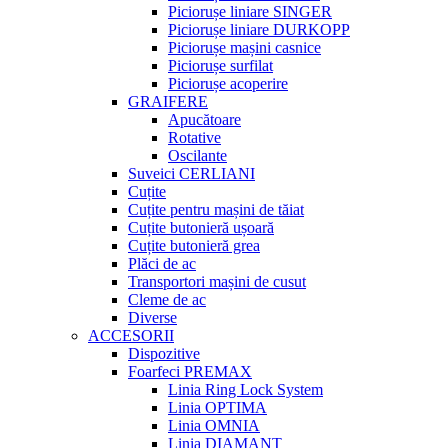
Piciorușe liniare SINGER
Piciorușe liniare DURKOPP
Piciorușe mașini casnice
Piciorușe surfilat
Piciorușe acoperire
GRAIFERE
Apucătoare
Rotative
Oscilante
Suveici CERLIANI
Cuțite
Cuțite pentru mașini de tăiat
Cuțite butonieră ușoară
Cuțite butonieră grea
Plăci de ac
Transportori mașini de cusut
Cleme de ac
Diverse
ACCESORII
Dispozitive
Foarfeci PREMAX
Linia Ring Lock System
Linia OPTIMA
Linia OMNIA
Linia DIAMANT