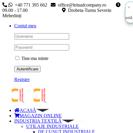
Skip
+40 771 395 662
office@leinadcompany.ro
to
09.00 - 17.00
Drobeta-Turnu Severin
content
Mehedinți
Caută
Caută
Contul meu
aici…
aici…
Tine-ma minte
Register
ACASĂ
MAGAZIN ONLINE
INDUSTRIA TEXTILĂ
UTILAJE INDUSTRIALE
DE CUSUT INDUSTRIALE