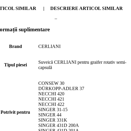
TICOL SIMILAR | DESCRIERE ARTICOL SIMILAR
– –
formații suplimentare
Brand
CERLIANI
Suveică CERLIANI pentru graifer rotativ semi-
Tipul piesei
capsulă
CONSEW 30
DÜRKOPP-ADLER 37
NECCHI 420
NECCHI 421
NECCHI 422
SINGER 31-15
Potrivit pentru
SINGER 44
SINGER 331K
SINGER 431D 200A
SINGER 431D 201A