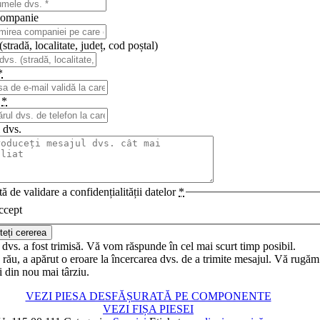
ompanie
stradă, localitate, județ, cod poștal)
*
n
*
 dvs.
ă de validare a confidențialității datelor
*
ccept
teți cererea
dvs. a fost trimisă. Vă vom răspunde în cel mai scurt timp posibil.
rău, a apărut o eroare la încercarea dvs. de a trimite mesajul. Vă rugăm
i din nou mai târziu.
VEZI PIESA DESFĂȘURATĂ PE COMPONENTE
VEZI FIȘA PIESEI