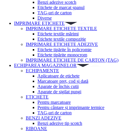
Benzi adezive scotch
Etichete de marcat șpanul
TAG-uri de carton
Diverse
IMPRIMARE ETICHETE
IMPRIMARE ETICHETE TEXTILE
Etichete textile mărimi
Etichete textile compoziție
IMPRIMARE ETICHETE ADEZIVE
Etichete tipărite în policromie
Etichete tipărite monocrom
IMPRIMARE ETICHETE DE CARTON (TAG)
ECHIPAREA MAGAZINELOR
ECHIPAMENTE
Aplicatoare de etichete
Marcatoare preț, cod și dată
Aparate de închis cutii
Aparate de sigilat pungi
ETICHETE
Pentru marcatoare
Pentru cântare și imprimante termice
TAG-uri de carton
BENZI ADEZIVE
Benzi adezive tip scotch
RIBOANE