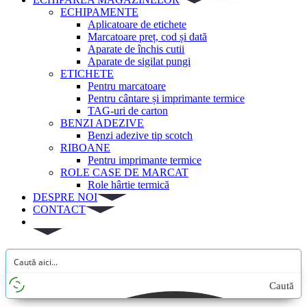
ECHIPAMENTE
Aplicatoare de etichete
Marcatoare preț, cod și dată
Aparate de închis cutii
Aparate de sigilat pungi
ETICHETE
Pentru marcatoare
Pentru cântare și imprimante termice
TAG-uri de carton
BENZI ADEZIVE
Benzi adezive tip scotch
RIBOANE
Pentru imprimante termice
ROLE CASE DE MARCAT
Role hârtie termică
DESPRE NOI
CONTACT
Caută