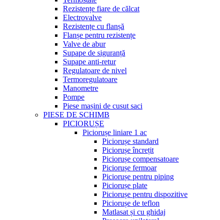
Rezistențe fiare de călcat
Electrovalve
Rezistențe cu flanșă
Flanșe pentru rezistențe
Valve de abur
Supape de siguranță
Supape anti-retur
Regulatoare de nivel
Termoregulatoare
Manometre
Pompe
Piese mașini de cusut saci
PIESE DE SCHIMB
PICIORUȘE
Piciorușe liniare 1 ac
Piciorușe standard
Piciorușe încrețit
Piciorușe compensatoare
Piciorușe fermoar
Piciorușe pentru piping
Piciorușe plate
Piciorușe pentru dispozitive
Piciorușe de teflon
Matlasat și cu ghidaj