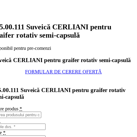
5.00.111 Suveică CERLIANI pentru
aifer rotativ semi-capsulă
ponibil pentru pre-comenzi
veică CERLIANI pentru graifer rotativ semi-capsulă
FORMULAR DE CERERE OFERTĂ
5.00.111 Suveică CERLIANI pentru graifer rotativ
mi-capsulă
re produs
*
*
me
*