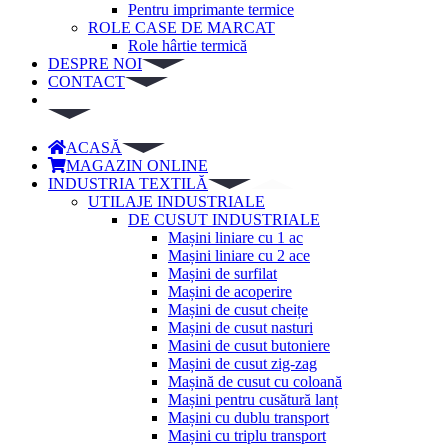
Pentru imprimante termice
ROLE CASE DE MARCAT
Role hârtie termică
DESPRE NOI
CONTACT
ACASĂ
MAGAZIN ONLINE
INDUSTRIA TEXTILĂ
UTILAJE INDUSTRIALE
DE CUSUT INDUSTRIALE
Mașini liniare cu 1 ac
Mașini liniare cu 2 ace
Mașini de surfilat
Mașini de acoperire
Mașini de cusut cheițe
Mașini de cusut nasturi
Masini de cusut butoniere
Mașini de cusut zig-zag
Mașină de cusut cu coloană
Mașini pentru cusătură lanț
Mașini cu dublu transport
Mașini cu triplu transport