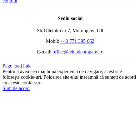
condiții
Toggle
Sliding
Sediu social
Bar
Area
Str Oltețului nr 7; Morunglav; Olt
Mobil:
+40 771 395 662
E-mail:
office@leinadcompany.ro
Page load link
Pentru a avea cea mai bună experiență de navigare, acest site
folosește cookie-uri. Folosirea site-ului înseamnă că sunteți de acord
cu aceste cookie-uri.
Sunt de acord
Go
to
Top