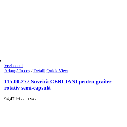
Vezi cosul
Adaugă în coș
/
Detalii
Quick View
115.00.277 Suveică CERLIANI pentru graifer
rotativ semi-capsulă
94,47
lei
- cu TVA -