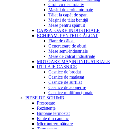
Croit cu disc rotativ
Mașini de croit automate
Tăiat la capăt de șpan
Mașini de tăiat bentiță
Mese pentru șpănuit
CAPSATOARE INDUSTRIALE
ECHIPAM. PENTRU CĂLCAT
Fiare de călcat
Generatoare de aburi
Mese semi-industriale
Mese de călcat industriale
MOTOARE MAȘINI INDUSTRIALE
UTILAJE CASNICE
Casnice de brodat
Casnice de matlasat
Casnice de surfilat
Casnice de acoperire
Casnice multifuncționale
PIESE DE SCHIMB
Presostate
Rezistențe
Butoane termostat
Fante din cauciuc
Microîntrerupătoare
Termostate