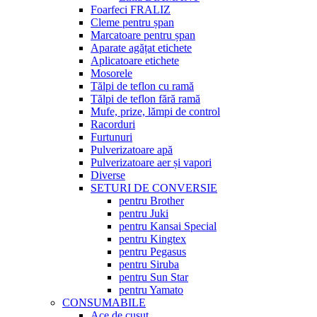
Foarfeci FRALIZ
Cleme pentru șpan
Marcatoare pentru șpan
Aparate agățat etichete
Aplicatoare etichete
Mosorele
Tălpi de teflon cu ramă
Tălpi de teflon fără ramă
Mufe, prize, lămpi de control
Racorduri
Furtunuri
Pulverizatoare apă
Pulverizatoare aer și vapori
Diverse
SETURI DE CONVERSIE
pentru Brother
pentru Juki
pentru Kansai Special
pentru Kingtex
pentru Pegasus
pentru Siruba
pentru Sun Star
pentru Yamato
CONSUMABILE
Ace de cusut