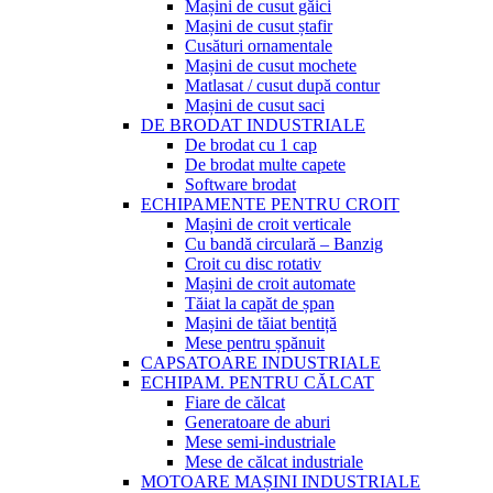
Mașini de cusut găici
Mașini de cusut ștafir
Cusături ornamentale
Mașini de cusut mochete
Matlasat / cusut după contur
Mașini de cusut saci
DE BRODAT INDUSTRIALE
De brodat cu 1 cap
De brodat multe capete
Software brodat
ECHIPAMENTE PENTRU CROIT
Mașini de croit verticale
Cu bandă circulară – Banzig
Croit cu disc rotativ
Mașini de croit automate
Tăiat la capăt de șpan
Mașini de tăiat bentiță
Mese pentru șpănuit
CAPSATOARE INDUSTRIALE
ECHIPAM. PENTRU CĂLCAT
Fiare de călcat
Generatoare de aburi
Mese semi-industriale
Mese de călcat industriale
MOTOARE MAȘINI INDUSTRIALE