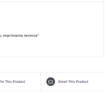
ru imprimante termice”
Pin This Product
Email This Product