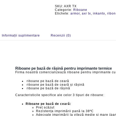
rășină
SKU:
AXR TX
pentru
Categorie:
Riboane
imprimante
Etichete:
armor
,
axr tx
,
inkanto
,
ribon
termice
Informații suplimentare
Recenzii (0)
Riboane pe bază de rășină pentru imprimante termice
Firma noastră comercializează riboane pentru imprimante cu t
riboane pe bază de ceară
riboane pe bază de ceară și rășină
riboane pe bază de rășină
Caracteristicile specifice ale celor 3 tipuri de riboane:
Riboane pe bază de ceară:
Preț scăzut
Rezistența imprimării pană la 38ºC
Adecvate imprimării la viteză medie și mare (pa