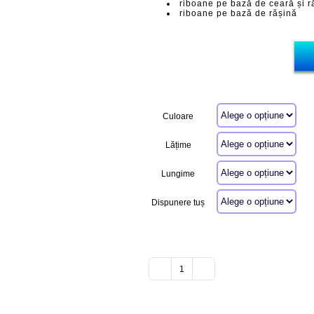
riboane pe bază de ceară și r
riboane pe bază de rășină
Culoare
Lățime
Lungime
Dispunere tuș
Cantitate
Riboane
pe
bază
de