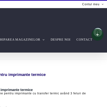
Contul meu
Toggle
Sliding
Bar
HIPAREA MAGAZINELOR
DESPRE NOI
CONTACT
Area
ntru imprimante termice
 imprimante termice
e pentru imprimante cu transfer termic având 3 feluri de