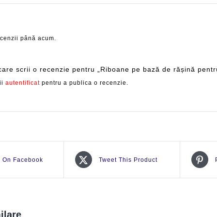
ecenzii până acum.
 care scrii o recenzie pentru „Riboane pe bază de rășină pent
ii
autentificat
pentru a publica o recenzie.
e On Facebook
Tweet This Product
ilare