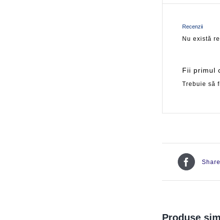
Recenzii
Nu există r
Fii primul
Trebuie să f
Shar
Produse sim