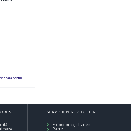
de ceară pentru
PRODUSE
SERVICII PENTRU CLIENȚI
tilă
Expediere și livrare
rimare
Retur