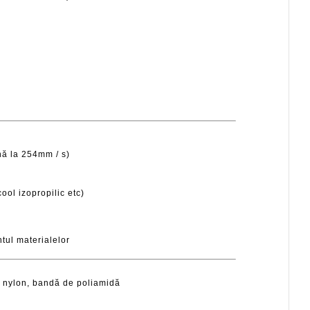
nă la 254mm / s)
ool izopropilic etc)
ntul materialelor
e nylon, bandă de poliamidă
e