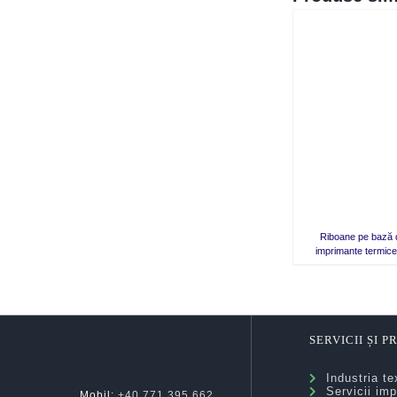
QUICK VIEW
Riboane pe bază 
imprimante termice
SERVICII ȘI 
Industria tex
Servicii imp
Mobil:
+40 771 395 662