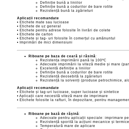
Definiție bună a liniilor
Definiție bună a codurilor de bare rotite
Rezistență bună la zgârieturi
Aplicații recomandate
• Etichete mate sau lucioase
• Etichete de uz general
• Etichete pentru adrese folosite în livrări de colete
• Etichete de carton
• Etichete și tag- uri folosite în comerțul cu amănuntul
• Imprimări de mici dimensiuni
Riboane pe baza de ceară și răsină
:
Rezistența imprimării pană la 100ºC
Adecvate imprimării la viteză medie și mare (pa
Excelentă definiție a liniilor
Definiție bună a codurilor de bare rotite
Rezistență deosebită la zgârieturi
Rezistență la solvenți (produse petrochimice, alc
Aplicații recomandate
• Etichete și tag-uri lucioase, super lucioase și sintetice
• Aplicații care necesită viteză mare de imprimare
• Etichete folosite la rafturi, în depozitare, pentru manageme
Riboane pe bază de rășină
:
Adecvate pentru aplicații speciale: imprimare p
Rezistență sporită la acțiuni mecanice și termic
Temperatură mare de aplicare