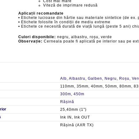
Cost mai mare
Viteză de imprimare redusă
Aplicații recomandate
• Etichete lucioase din hârtie sau materiale sintetice (de ex. 
• Etichete folosite în condiții de mediu extreme
• Etichete ce necesită durată de viață lungă (peste 5 ani) ch
Culori disponibile:
negru, albastru, roșu, verde
Observație:
Cerneala poate fi aplicată pe interior sau pe ex
Alb
,
Albastru
,
Galben
,
Negru
,
Roșu
,
Ver
110mm, 35mm, 40mm, 50mm, 80mm, 8
300m
,
450m
Rășină
rior
25,40mm (1")
ș
Ink IN, Ink OUT
Rășină (AXR TX)