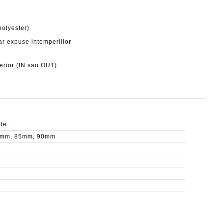
polyester)
iar expuse intemperiilor
terior (IN sau OUT)
de
3mm, 85mm, 90mm