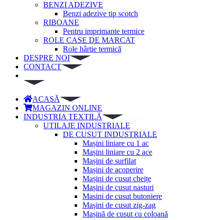
BENZI ADEZIVE
Benzi adezive tip scotch
RIBOANE
Pentru imprimante termice
ROLE CASE DE MARCAT
Role hârtie termică
DESPRE NOI
CONTACT
ACASĂ
MAGAZIN ONLINE
INDUSTRIA TEXTILĂ
UTILAJE INDUSTRIALE
DE CUSUT INDUSTRIALE
Mașini liniare cu 1 ac
Mașini liniare cu 2 ace
Mașini de surfilat
Mașini de acoperire
Mașini de cusut cheițe
Mașini de cusut nasturi
Masini de cusut butoniere
Mașini de cusut zig-zag
Mașină de cusut cu coloană