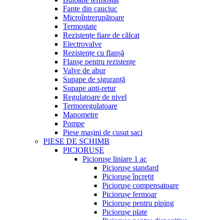
Fante din cauciuc
Microîntrerupătoare
Termostate
Rezistențe fiare de călcat
Electrovalve
Rezistențe cu flanșă
Flanșe pentru rezistențe
Valve de abur
Supape de siguranță
Supape anti-retur
Regulatoare de nivel
Termoregulatoare
Manometre
Pompe
Piese mașini de cusut saci
PIESE DE SCHIMB
PICIORUȘE
Piciorușe liniare 1 ac
Piciorușe standard
Piciorușe încrețit
Piciorușe compensatoare
Piciorușe fermoar
Piciorușe pentru piping
Piciorușe plate