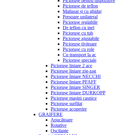
Piciorușe pentru dispozitive
Piciorușe de teflon
Matlasat și cu ghidaj
Presoare unilateral
Piciorușe reglabile
De teflon cu inel
Piciorușe cu tub
Piciorușe ajustabile
Piciorușe tivitoare
Piciorușe cu role
Cu transport la ac
Piciorușe speciale
Piciorușe liniare 2 ace
Piciorușe liniare zig-zag
Piciorușe liniare NECCHI
Piciorușe liniare PFAFF
Piciorușe liniare SINGER
Piciorușe liniare DURKOPP
Piciorușe mașini casnice
Piciorușe surfilat
Piciorușe acoperire
GRAIFERE
Apucătoare
Rotative
Oscilante