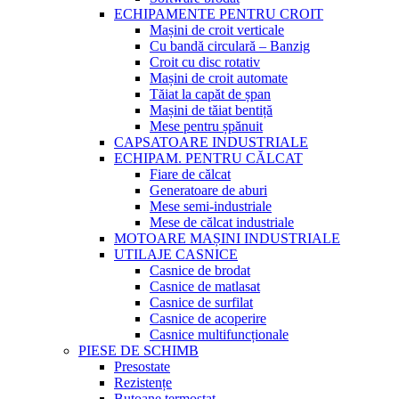
ECHIPAMENTE PENTRU CROIT
Mașini de croit verticale
Cu bandă circulară – Banzig
Croit cu disc rotativ
Mașini de croit automate
Tăiat la capăt de șpan
Mașini de tăiat bentiță
Mese pentru șpănuit
CAPSATOARE INDUSTRIALE
ECHIPAM. PENTRU CĂLCAT
Fiare de călcat
Generatoare de aburi
Mese semi-industriale
Mese de călcat industriale
MOTOARE MAȘINI INDUSTRIALE
UTILAJE CASNICE
Casnice de brodat
Casnice de matlasat
Casnice de surfilat
Casnice de acoperire
Casnice multifuncționale
PIESE DE SCHIMB
Presostate
Rezistențe
Butoane termostat