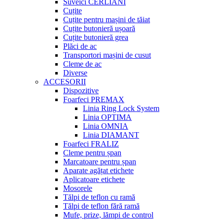
Suveici CERLIANI
Cuțite
Cuțite pentru mașini de tăiat
Cuțite butonieră ușoară
Cuțite butonieră grea
Plăci de ac
Transportori mașini de cusut
Cleme de ac
Diverse
ACCESORII
Dispozitive
Foarfeci PREMAX
Linia Ring Lock System
Linia OPTIMA
Linia OMNIA
Linia DIAMANT
Foarfeci FRALIZ
Cleme pentru șpan
Marcatoare pentru șpan
Aparate agățat etichete
Aplicatoare etichete
Mosorele
Tălpi de teflon cu ramă
Tălpi de teflon fără ramă
Mufe, prize, lămpi de control