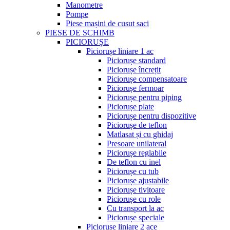
Manometre
Pompe
Piese mașini de cusut saci
PIESE DE SCHIMB
PICIORUȘE
Piciorușe liniare 1 ac
Piciorușe standard
Piciorușe încrețit
Piciorușe compensatoare
Piciorușe fermoar
Piciorușe pentru piping
Piciorușe plate
Piciorușe pentru dispozitive
Piciorușe de teflon
Matlasat și cu ghidaj
Presoare unilateral
Piciorușe reglabile
De teflon cu inel
Piciorușe cu tub
Piciorușe ajustabile
Piciorușe tivitoare
Piciorușe cu role
Cu transport la ac
Piciorușe speciale
Piciorușe liniare 2 ace