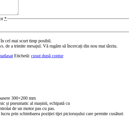
lor
*
n cel mai scurt timp posibil.
vs. de a trimite mesajul. Vă rugăm să încercați din nou mai târziu.
atlasat
Etichetă:
cusut după contur
oasere
300×200 mm
nic ș
i
pneumatic al
mașinii
,
echipată
cu
ntrolat
de un motor pas cu pas.
e
lucru
prin
schimbarea
poziției
tijei
piciorușului care permite cusături