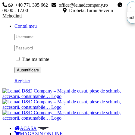
Skip
+40 771 395 662
office@leinadcompany.ro
to
09.00 - 17.00
Drobeta-Turnu Severin
content
Mehedinți
Caută
Caută
Contul meu
aici…
aici…
Tine-ma minte
Register
ACASĂ
MAGAZIN ONLINE