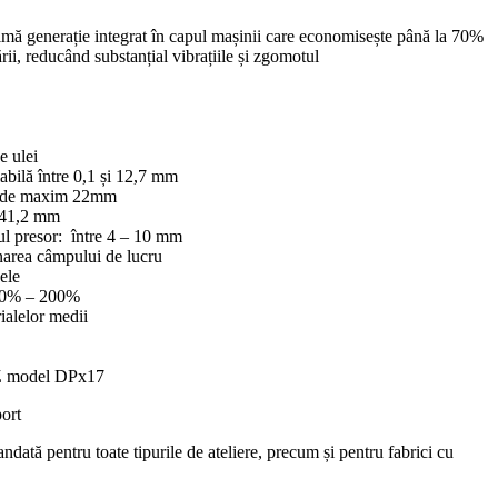
timă generație integrat în capul mașinii care economisește până la 70%
ării, reducând substanțial vibrațiile și zgomotul
e ulei
labilă între 0,1 și 12,7 mm
ste de maxim 22mm
41,2 mm
ul
presor:
î
ntre
4 – 10 mm
narea
câmpului
de
lucru
ele
0% – 200%
ialelor medii
model DPx17
ort
ndată pentru toate tipurile de ateliere, precum și pentru fabrici cu