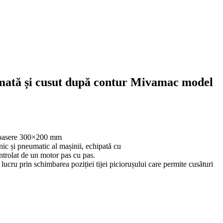
mată și cusut după contur Mivamac model
oasere
300×200 mm
nic ș
i
pneumatic al
mașinii
,
echipată
cu
ntrolat
de un motor pas cu pas.
e
lucru
prin
schimbarea
poziției
tijei
piciorușului care permite cusături