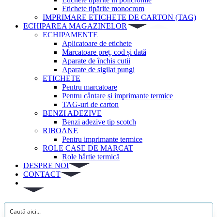
Etichete tipărite monocrom
IMPRIMARE ETICHETE DE CARTON (TAG)
ECHIPAREA MAGAZINELOR
ECHIPAMENTE
Aplicatoare de etichete
Marcatoare preț, cod și dată
Aparate de închis cutii
Aparate de sigilat pungi
ETICHETE
Pentru marcatoare
Pentru cântare și imprimante termice
TAG-uri de carton
BENZI ADEZIVE
Benzi adezive tip scotch
RIBOANE
Pentru imprimante termice
ROLE CASE DE MARCAT
Role hârtie termică
DESPRE NOI
CONTACT