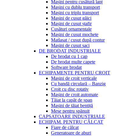
Mașini pentru cusătură lanț
Mașini cu dublu transport
Mașini cu triplu transport
Mașini de cusut găici
Mașini de cusut ștafir
Cusături ornamentale
Mașini de cusut mochete
Matlasat / cusut după contur
Mașini de cusut saci
DE BRODAT INDUSTRIALE
De brodat cu 1 cap
De brodat multe capete
Software brodat
ECHIPAMENTE PENTRU CROIT
Mașini de croit verticale
Cu bandă circulară – Banzig
Croit cu disc rotativ
Mașini de croit automate
Tăiat la capăt de șpan
Mașini de tăiat bentiță
Mese pentru șpănuit
CAPSATOARE INDUSTRIALE
ECHIPAM. PENTRU CĂLCAT
Fiare de călcat
Generatoare de aburi