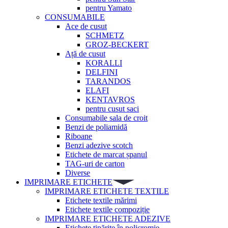
pentru Yamato
CONSUMABILE
Ace de cusut
SCHMETZ
GROZ-BECKERT
Ață de cusut
KORALLI
DELFINI
TARANDOS
ELAFI
KENTAVROS
pentru cusut saci
Consumabile sala de croit
Benzi de poliamidă
Riboane
Benzi adezive scotch
Etichete de marcat șpanul
TAG-uri de carton
Diverse
IMPRIMARE ETICHETE
IMPRIMARE ETICHETE TEXTILE
Etichete textile mărimi
Etichete textile compoziție
IMPRIMARE ETICHETE ADEZIVE
Etichete tipărite în policromie