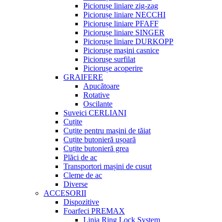
Piciorușe liniare zig-zag
Piciorușe liniare NECCHI
Piciorușe liniare PFAFF
Piciorușe liniare SINGER
Piciorușe liniare DURKOPP
Piciorușe mașini casnice
Piciorușe surfilat
Piciorușe acoperire
GRAIFERE
Apucătoare
Rotative
Oscilante
Suveici CERLIANI
Cuțite
Cuțite pentru mașini de tăiat
Cuțite butonieră ușoară
Cuțite butonieră grea
Plăci de ac
Transportori mașini de cusut
Cleme de ac
Diverse
ACCESORII
Dispozitive
Foarfeci PREMAX
Linia Ring Lock System