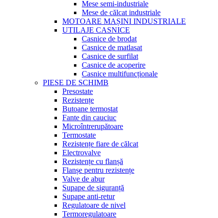
Mese semi-industriale
Mese de călcat industriale
MOTOARE MAȘINI INDUSTRIALE
UTILAJE CASNICE
Casnice de brodat
Casnice de matlasat
Casnice de surfilat
Casnice de acoperire
Casnice multifuncționale
PIESE DE SCHIMB
Presostate
Rezistențe
Butoane termostat
Fante din cauciuc
Microîntrerupătoare
Termostate
Rezistențe fiare de călcat
Electrovalve
Rezistențe cu flanșă
Flanșe pentru rezistențe
Valve de abur
Supape de siguranță
Supape anti-retur
Regulatoare de nivel
Termoregulatoare