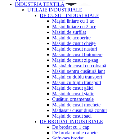
INDUSTRIA TEXTILĂ
UTILAJE INDUSTRIALE
DE CUSUT INDUSTRIALE
Mașini liniare cu 1 ac
Mașini liniare cu 2 ace
Mașini de surfilat
Mașini de acoperire
Mașini de cusut cheițe
Mașini de cusut nasturi
Masini de cusut butoniere
Mașini de cusut zig-zag
Mașină de cusut cu coloană
Mașini pentru cusătură lanț
Mașini cu dublu transport
Mașini cu triplu transport
Mașini de cusut găici
Mașini de cusut ștafir
Cusături ornamentale
Mașini de cusut mochete
Matlasat / cusut după contur
Mașini de cusut saci
DE BRODAT INDUSTRIALE
De brodat cu 1 cap
De brodat multe capete
Software brodat