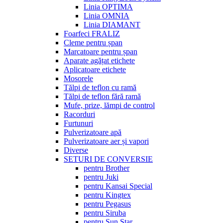
Linia OPTIMA
Linia OMNIA
Linia DIAMANT
Foarfeci FRALIZ
Cleme pentru șpan
Marcatoare pentru șpan
Aparate agățat etichete
Aplicatoare etichete
Mosorele
Tălpi de teflon cu ramă
Tălpi de teflon fără ramă
Mufe, prize, lămpi de control
Racorduri
Furtunuri
Pulverizatoare apă
Pulverizatoare aer și vapori
Diverse
SETURI DE CONVERSIE
pentru Brother
pentru Juki
pentru Kansai Special
pentru Kingtex
pentru Pegasus
pentru Siruba
pentru Sun Star