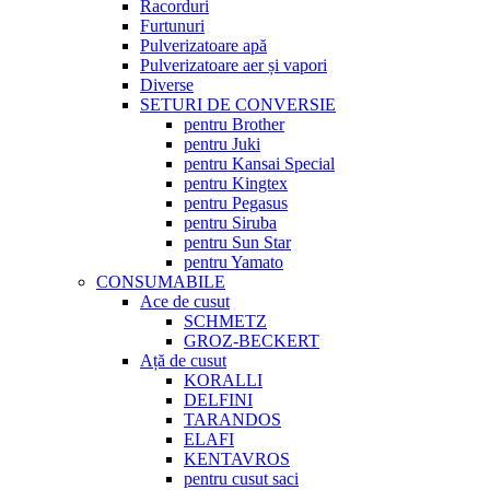
Racorduri
Furtunuri
Pulverizatoare apă
Pulverizatoare aer și vapori
Diverse
SETURI DE CONVERSIE
pentru Brother
pentru Juki
pentru Kansai Special
pentru Kingtex
pentru Pegasus
pentru Siruba
pentru Sun Star
pentru Yamato
CONSUMABILE
Ace de cusut
SCHMETZ
GROZ-BECKERT
Ață de cusut
KORALLI
DELFINI
TARANDOS
ELAFI
KENTAVROS
pentru cusut saci