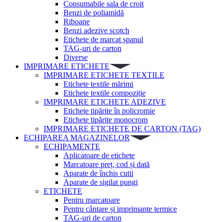
Consumabile sala de croit
Benzi de poliamidă
Riboane
Benzi adezive scotch
Etichete de marcat șpanul
TAG-uri de carton
Diverse
IMPRIMARE ETICHETE
IMPRIMARE ETICHETE TEXTILE
Etichete textile mărimi
Etichete textile compoziție
IMPRIMARE ETICHETE ADEZIVE
Etichete tipărite în policromie
Etichete tipărite monocrom
IMPRIMARE ETICHETE DE CARTON (TAG)
ECHIPAREA MAGAZINELOR
ECHIPAMENTE
Aplicatoare de etichete
Marcatoare preț, cod și dată
Aparate de închis cutii
Aparate de sigilat pungi
ETICHETE
Pentru marcatoare
Pentru cântare și imprimante termice
TAG-uri de carton