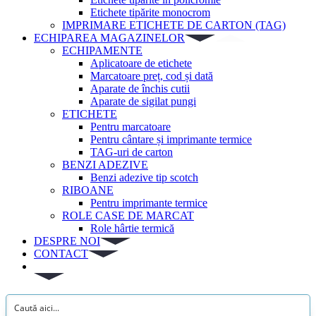
Etichete tipărite monocrom
IMPRIMARE ETICHETE DE CARTON (TAG)
ECHIPAREA MAGAZINELOR
ECHIPAMENTE
Aplicatoare de etichete
Marcatoare preț, cod și dată
Aparate de închis cutii
Aparate de sigilat pungi
ETICHETE
Pentru marcatoare
Pentru cântare și imprimante termice
TAG-uri de carton
BENZI ADEZIVE
Benzi adezive tip scotch
RIBOANE
Pentru imprimante termice
ROLE CASE DE MARCAT
Role hârtie termică
DESPRE NOI
CONTACT