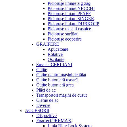
Piciorușe liniare zig-zag
Piciorușe liniare NECCHI
Piciorușe liniare PFAFF
Piciorușe liniare SINGER
Piciorușe liniare DURKOPP
Piciorușe mașini casnice
Piciorușe surfilat
Piciorușe acoperire
GRAIFERE
Apucătoare
Rotative
Oscilante
Suveici CERLIANI
Cuțite
Cuțite pentru mașini de tăiat
Cuțite butonieră ușoară
Cuțite butonieră grea
Plăci de ac
Transportori mașini de cusut
Cleme de ac
Diverse
ACCESORII
Dispozitive
Foarfeci PREMAX
Linia Ring Lock System