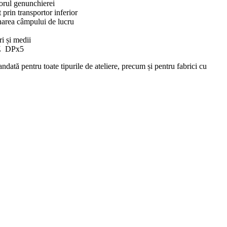
torul genunchierei
t prin transportor inferior
area câmpului de lucru
i și medii
TZ DPx5
ndată pentru toate tipurile de ateliere, precum și pentru fabrici cu