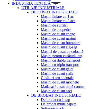
INDUSTRIA TEXTILĂ
UTILAJE INDUSTRIALE
DE CUSUT INDUSTRIALE
Mașini liniare cu 1 ac
Mașini liniare cu 2 ace
Mașini de surfilat
Mașini de acoperire
Mașini de cusut cheițe
Mașini de cusut nasturi
Masini de cusut butoniere
Mașini de cusut zig-zag
Mașină de cusut cu coloană
Mașini pentru cusătură lanț
Mașini cu dublu transport
Mașini cu triplu transport
Mașini de cusut găici
Mașini de cusut ștafir
Cusături ornamentale
Mașini de cusut mochete
Matlasat / cusut după contur
Mașini de cusut saci
DE BRODAT INDUSTRIALE
De brodat cu 1 cap
De brodat multe capete
Software brodat