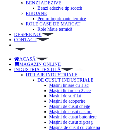
BENZI ADEZIVE
Benzi adezive tip scotch
RIBOANE
Pentru imprimante termice
ROLE CASE DE MARCAT
Role hârtie termică
DESPRE NOI
CONTACT
ACASĂ
MAGAZIN ONLINE
INDUSTRIA TEXTILĂ
UTILAJE INDUSTRIALE
DE CUSUT INDUSTRIALE
Mașini liniare cu 1 ac
Mașini liniare cu 2 ace
Mașini de surfilat
Mașini de acoperire
Mașini de cusut cheițe
Mașini de cusut nasturi
Masini de cusut butoniere
Mașini de cusut zig-zag
Mașină de cusut cu coloană