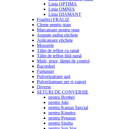
Linia OPTIMA
Linia OMNIA
Linia DIAMANT
Foarfeci FRALIZ
Cleme pentru șpan
Marcatoare pentru șpan
Aparate agățat etichete
Aplicatoare etichete
Mosorele
Tălpi de teflon cu ramă
Tălpi de teflon fără ramă
Mufe, prize, lămpi de control
Racorduri
Furtunuri
Pulverizatoare apă
Pulverizatoare aer și vapori
Diverse
SETURI DE CONVERSIE
pentru Brother
pentru Juki
pentru Kansai Special
pentru Kingtex
pentru Pegasus
pentru Siruba
pentru Sun Star