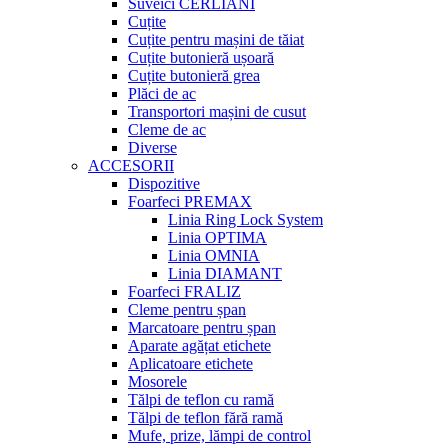
Suveici CERLIANI
Cuțite
Cuțite pentru mașini de tăiat
Cuțite butonieră ușoară
Cuțite butonieră grea
Plăci de ac
Transportori mașini de cusut
Cleme de ac
Diverse
ACCESORII
Dispozitive
Foarfeci PREMAX
Linia Ring Lock System
Linia OPTIMA
Linia OMNIA
Linia DIAMANT
Foarfeci FRALIZ
Cleme pentru șpan
Marcatoare pentru șpan
Aparate agățat etichete
Aplicatoare etichete
Mosorele
Tălpi de teflon cu ramă
Tălpi de teflon fără ramă
Mufe, prize, lămpi de control