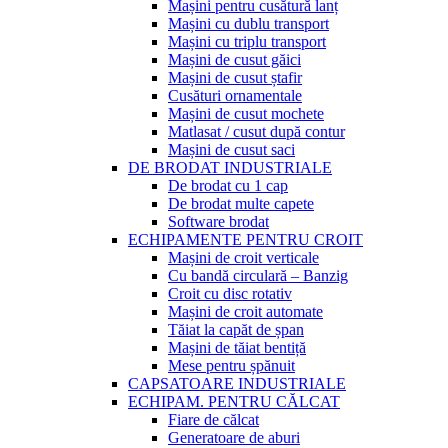
Mașini pentru cusătură lanț
Mașini cu dublu transport
Mașini cu triplu transport
Mașini de cusut găici
Mașini de cusut ștafir
Cusături ornamentale
Mașini de cusut mochete
Matlasat / cusut după contur
Mașini de cusut saci
DE BRODAT INDUSTRIALE
De brodat cu 1 cap
De brodat multe capete
Software brodat
ECHIPAMENTE PENTRU CROIT
Mașini de croit verticale
Cu bandă circulară – Banzig
Croit cu disc rotativ
Mașini de croit automate
Tăiat la capăt de șpan
Mașini de tăiat bentiță
Mese pentru șpănuit
CAPSATOARE INDUSTRIALE
ECHIPAM. PENTRU CĂLCAT
Fiare de călcat
Generatoare de aburi