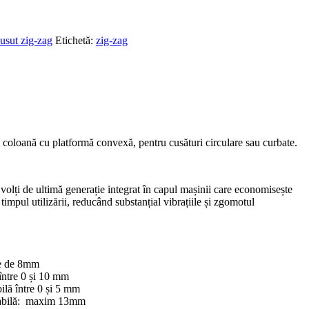
usut zig-zag
Etichetă:
zig-zag
u coloană cu platformă convexă, pentru cusături circulare sau curbate.
 volți de ultimă generație integrat în capul mașinii care economisește
timpul utilizării, reducând substanțial vibrațiile și zgomotul
ace de 8mm
 între 0 și 10 mm
ilă între 0 și 5 mm
eglabilă: maxim 13mm