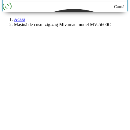
Caută
aici...
Acasa
Mașină de cusut zig-zag Mivamac model MV-5600C