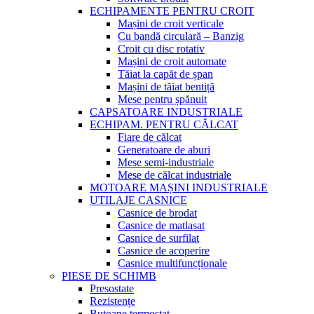
ECHIPAMENTE PENTRU CROIT
Mașini de croit verticale
Cu bandă circulară – Banzig
Croit cu disc rotativ
Mașini de croit automate
Tăiat la capăt de șpan
Mașini de tăiat bentiță
Mese pentru șpănuit
CAPSATOARE INDUSTRIALE
ECHIPAM. PENTRU CĂLCAT
Fiare de călcat
Generatoare de aburi
Mese semi-industriale
Mese de călcat industriale
MOTOARE MAȘINI INDUSTRIALE
UTILAJE CASNICE
Casnice de brodat
Casnice de matlasat
Casnice de surfilat
Casnice de acoperire
Casnice multifuncționale
PIESE DE SCHIMB
Presostate
Rezistențe
Butoane termostat