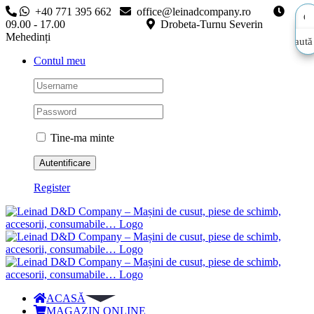
Skip
+40 771 395 662
office@leinadcompany.ro
to
09.00 - 17.00
Drobeta-Turnu Severin
content
Mehedinți
Caută
Caută
Contul meu
aici…
aici…
Tine-ma minte
Register
ACASĂ
MAGAZIN ONLINE