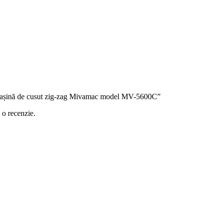
u „Mașină de cusut zig-zag Mivamac model MV-5600C”
 o recenzie.