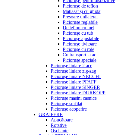
Piciorușe pentru dispozitive
Piciorușe de teflon
Matlasat și cu ghidaj
Presoare unilateral
Piciorușe reglabile
De teflon cu inel
Piciorușe cu tub
Piciorușe ajustabile
Piciorușe tivitoare
Piciorușe cu role
Cu transport la ac
Piciorușe speciale
Piciorușe liniare 2 ace
Piciorușe liniare zig-zag
Piciorușe liniare NECCHI
Piciorușe liniare PFAFF
Piciorușe liniare SINGER
Piciorușe liniare DURKOPP
Piciorușe mașini casnice
Piciorușe surfilat
Piciorușe acoperire
GRAIFERE
Apucătoare
Rotative
Oscilante