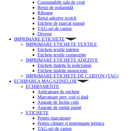
Consumabile sala de croit
Benzi de poliamidă
Riboane
Benzi adezive scotch
Etichete de marcat șpanul
TAG-uri de carton
Diverse
IMPRIMARE ETICHETE
IMPRIMARE ETICHETE TEXTILE
Etichete textile mărimi
Etichete textile compoziție
IMPRIMARE ETICHETE ADEZIVE
Etichete tipărite în policromie
Etichete tipărite monocrom
IMPRIMARE ETICHETE DE CARTON (TAG)
ECHIPAREA MAGAZINELOR
ECHIPAMENTE
Aplicatoare de etichete
Marcatoare preț, cod și dată
Aparate de închis cutii
Aparate de sigilat pungi
ETICHETE
Pentru marcatoare
Pentru cântare și imprimante termice
TAG-uri de carton