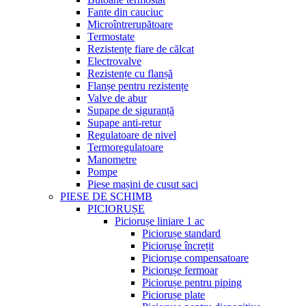
Fante din cauciuc
Microîntrerupătoare
Termostate
Rezistențe fiare de călcat
Electrovalve
Rezistențe cu flanșă
Flanșe pentru rezistențe
Valve de abur
Supape de siguranță
Supape anti-retur
Regulatoare de nivel
Termoregulatoare
Manometre
Pompe
Piese mașini de cusut saci
PIESE DE SCHIMB
PICIORUȘE
Piciorușe liniare 1 ac
Piciorușe standard
Piciorușe încrețit
Piciorușe compensatoare
Piciorușe fermoar
Piciorușe pentru piping
Piciorușe plate