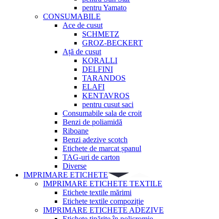
pentru Yamato
CONSUMABILE
Ace de cusut
SCHMETZ
GROZ-BECKERT
Ață de cusut
KORALLI
DELFINI
TARANDOS
ELAFI
KENTAVROS
pentru cusut saci
Consumabile sala de croit
Benzi de poliamidă
Riboane
Benzi adezive scotch
Etichete de marcat șpanul
TAG-uri de carton
Diverse
IMPRIMARE ETICHETE
IMPRIMARE ETICHETE TEXTILE
Etichete textile mărimi
Etichete textile compoziție
IMPRIMARE ETICHETE ADEZIVE
Etichete tipărite în policromie