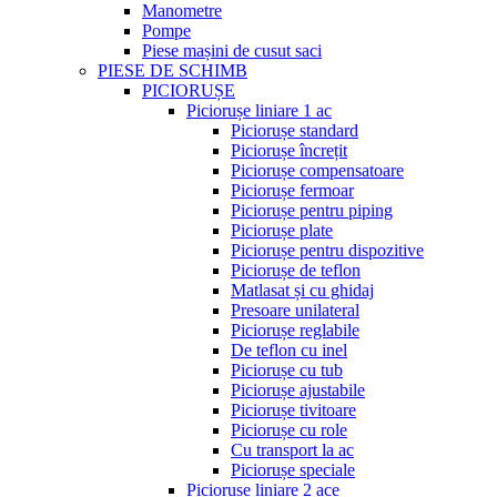
Manometre
Pompe
Piese mașini de cusut saci
PIESE DE SCHIMB
PICIORUȘE
Piciorușe liniare 1 ac
Piciorușe standard
Piciorușe încrețit
Piciorușe compensatoare
Piciorușe fermoar
Piciorușe pentru piping
Piciorușe plate
Piciorușe pentru dispozitive
Piciorușe de teflon
Matlasat și cu ghidaj
Presoare unilateral
Piciorușe reglabile
De teflon cu inel
Piciorușe cu tub
Piciorușe ajustabile
Piciorușe tivitoare
Piciorușe cu role
Cu transport la ac
Piciorușe speciale
Piciorușe liniare 2 ace