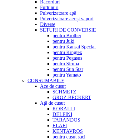
Racorduri
Furtunuri
Pulverizatoare apă
Pulverizatoare aer și vapori
Diverse
SETURI DE CONVERSIE
pentru Brother
pentru Juki
pentru Kansai Special
pentru Kingtex
pentru Pegasus
pentru Siruba
pentru Sun Star
pentru Yamato
CONSUMABILE
Ace de cusut
SCHMETZ
GROZ-BECKERT
Ață de cusut
KORALLI
DELFINI
TARANDOS
ELAFI
KENTAVROS
pentru cusut saci