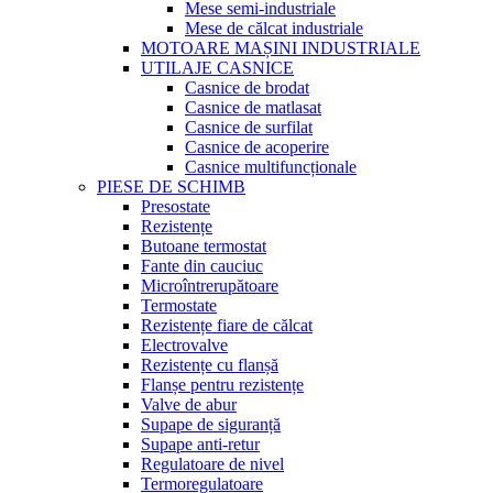
Mese semi-industriale
Mese de călcat industriale
MOTOARE MAȘINI INDUSTRIALE
UTILAJE CASNICE
Casnice de brodat
Casnice de matlasat
Casnice de surfilat
Casnice de acoperire
Casnice multifuncționale
PIESE DE SCHIMB
Presostate
Rezistențe
Butoane termostat
Fante din cauciuc
Microîntrerupătoare
Termostate
Rezistențe fiare de călcat
Electrovalve
Rezistențe cu flanșă
Flanșe pentru rezistențe
Valve de abur
Supape de siguranță
Supape anti-retur
Regulatoare de nivel
Termoregulatoare