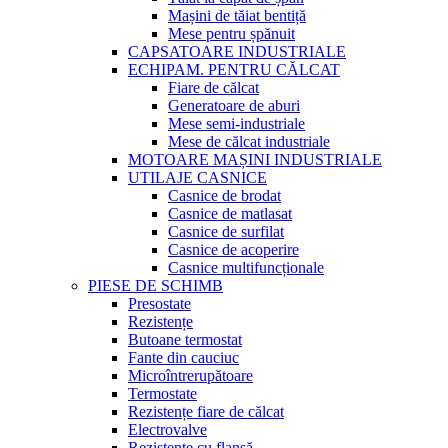
Mașini de tăiat bentiță
Mese pentru șpănuit
CAPSATOARE INDUSTRIALE
ECHIPAM. PENTRU CĂLCAT
Fiare de călcat
Generatoare de aburi
Mese semi-industriale
Mese de călcat industriale
MOTOARE MAȘINI INDUSTRIALE
UTILAJE CASNICE
Casnice de brodat
Casnice de matlasat
Casnice de surfilat
Casnice de acoperire
Casnice multifuncționale
PIESE DE SCHIMB
Presostate
Rezistențe
Butoane termostat
Fante din cauciuc
Microîntrerupătoare
Termostate
Rezistențe fiare de călcat
Electrovalve
Rezistențe cu flanșă