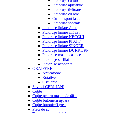
Piciorușe cu tub
Piciorușe ajustabile
Piciorușe tivitoare
Piciorușe cu role
Cu transport la ac
Piciorușe speciale
Piciorușe liniare 2 ace
Piciorușe liniare zig-zag
Piciorușe liniare NECCHI
Piciorușe liniare PFAFF
Piciorușe liniare SINGER
Piciorușe liniare DURKOPP
Piciorușe mașini casnice
Piciorușe surfilat
Piciorușe acoperire
GRAIFERE
Apucătoare
Rotative
Oscilante
Suveici CERLIANI
Cuțite
Cuțite pentru mașini de tăiat
Cuțite butonieră ușoară
Cuțite butonieră grea
Plăci de ac