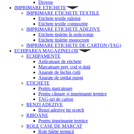
Diverse
IMPRIMARE ETICHETE
IMPRIMARE ETICHETE TEXTILE
Etichete textile mărimi
Etichete textile compoziție
IMPRIMARE ETICHETE ADEZIVE
Etichete tipărite în policromie
Etichete tipărite monocrom
IMPRIMARE ETICHETE DE CARTON (TAG)
ECHIPAREA MAGAZINELOR
ECHIPAMENTE
Aplicatoare de etichete
Marcatoare preț, cod și dată
Aparate de închis cutii
Aparate de sigilat pungi
ETICHETE
Pentru marcatoare
Pentru cântare și imprimante termice
TAG-uri de carton
BENZI ADEZIVE
Benzi adezive tip scotch
RIBOANE
Pentru imprimante termice
ROLE CASE DE MARCAT
Role hârtie termică