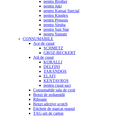
pentru Brother
pentru Juki
pentru Kansai Special
pentru Kingtex
pentru Pegasus
pentru Siruba
pentru Sun Star
pentru Yamato
CONSUMABILE
Ace de cusut
SCHMETZ
GROZ-BECKERT
Ață de cusut
KORALLI
DELFINI
TARANDOS
ELAFI
KENTAVROS
pentru cusut saci
Consumabile sala de croit
Benzi de poliamidă
Riboane
Benzi adezive scotch
Etichete de marcat șpanul
TAG-uri de carton