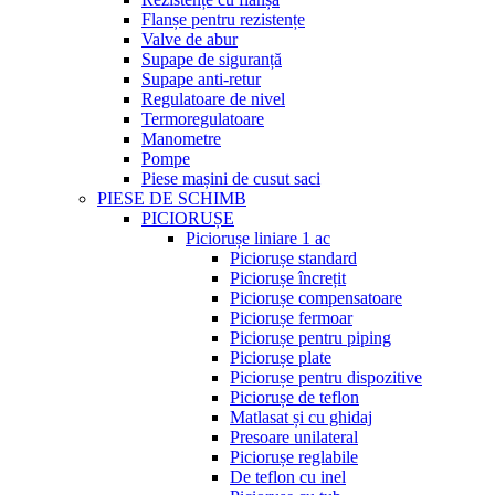
Flanșe pentru rezistențe
Valve de abur
Supape de siguranță
Supape anti-retur
Regulatoare de nivel
Termoregulatoare
Manometre
Pompe
Piese mașini de cusut saci
PIESE DE SCHIMB
PICIORUȘE
Piciorușe liniare 1 ac
Piciorușe standard
Piciorușe încrețit
Piciorușe compensatoare
Piciorușe fermoar
Piciorușe pentru piping
Piciorușe plate
Piciorușe pentru dispozitive
Piciorușe de teflon
Matlasat și cu ghidaj
Presoare unilateral
Piciorușe reglabile
De teflon cu inel