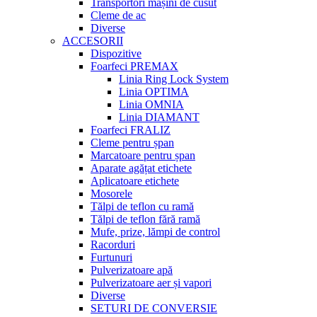
Transportori mașini de cusut
Cleme de ac
Diverse
ACCESORII
Dispozitive
Foarfeci PREMAX
Linia Ring Lock System
Linia OPTIMA
Linia OMNIA
Linia DIAMANT
Foarfeci FRALIZ
Cleme pentru șpan
Marcatoare pentru șpan
Aparate agățat etichete
Aplicatoare etichete
Mosorele
Tălpi de teflon cu ramă
Tălpi de teflon fără ramă
Mufe, prize, lămpi de control
Racorduri
Furtunuri
Pulverizatoare apă
Pulverizatoare aer și vapori
Diverse
SETURI DE CONVERSIE