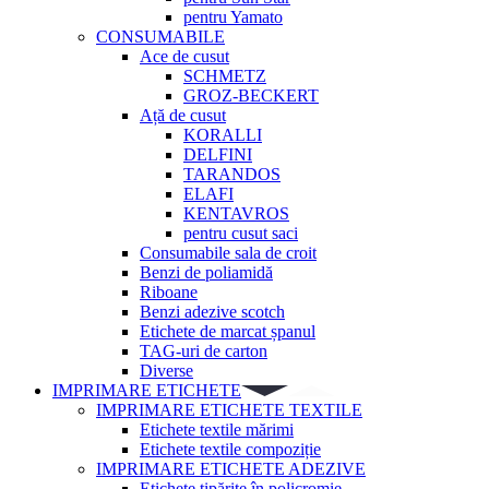
pentru Yamato
CONSUMABILE
Ace de cusut
SCHMETZ
GROZ-BECKERT
Ață de cusut
KORALLI
DELFINI
TARANDOS
ELAFI
KENTAVROS
pentru cusut saci
Consumabile sala de croit
Benzi de poliamidă
Riboane
Benzi adezive scotch
Etichete de marcat șpanul
TAG-uri de carton
Diverse
IMPRIMARE ETICHETE
IMPRIMARE ETICHETE TEXTILE
Etichete textile mărimi
Etichete textile compoziție
IMPRIMARE ETICHETE ADEZIVE
Etichete tipărite în policromie