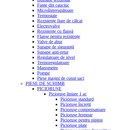
Fante din cauciuc
Microîntrerupătoare
Termostate
Rezistențe fiare de călcat
Electrovalve
Rezistențe cu flanșă
Flanșe pentru rezistențe
Valve de abur
Supape de siguranță
Supape anti-retur
Regulatoare de nivel
Termoregulatoare
Manometre
Pompe
Piese mașini de cusut saci
PIESE DE SCHIMB
PICIORUȘE
Piciorușe liniare 1 ac
Piciorușe standard
Piciorușe încrețit
Piciorușe compensatoare
Piciorușe fermoar
Piciorușe pentru piping
Piciorușe plate