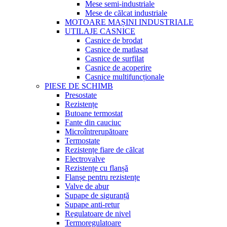
Mese semi-industriale
Mese de călcat industriale
MOTOARE MAȘINI INDUSTRIALE
UTILAJE CASNICE
Casnice de brodat
Casnice de matlasat
Casnice de surfilat
Casnice de acoperire
Casnice multifuncționale
PIESE DE SCHIMB
Presostate
Rezistențe
Butoane termostat
Fante din cauciuc
Microîntrerupătoare
Termostate
Rezistențe fiare de călcat
Electrovalve
Rezistențe cu flanșă
Flanșe pentru rezistențe
Valve de abur
Supape de siguranță
Supape anti-retur
Regulatoare de nivel
Termoregulatoare