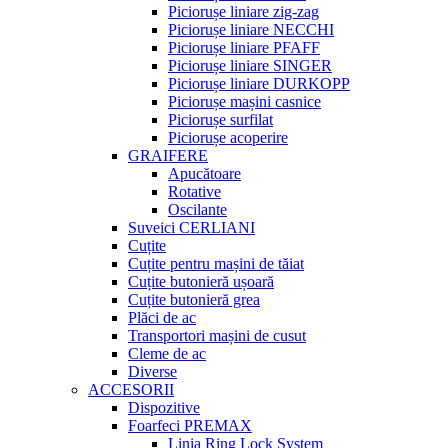
Piciorușe liniare zig-zag
Piciorușe liniare NECCHI
Piciorușe liniare PFAFF
Piciorușe liniare SINGER
Piciorușe liniare DURKOPP
Piciorușe mașini casnice
Piciorușe surfilat
Piciorușe acoperire
GRAIFERE
Apucătoare
Rotative
Oscilante
Suveici CERLIANI
Cuțite
Cuțite pentru mașini de tăiat
Cuțite butonieră ușoară
Cuțite butonieră grea
Plăci de ac
Transportori mașini de cusut
Cleme de ac
Diverse
ACCESORII
Dispozitive
Foarfeci PREMAX
Linia Ring Lock System