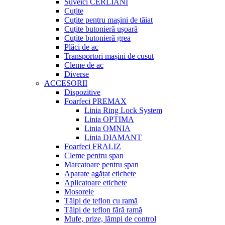
Suveici CERLIANI
Cuțite
Cuțite pentru mașini de tăiat
Cuțite butonieră ușoară
Cuțite butonieră grea
Plăci de ac
Transportori mașini de cusut
Cleme de ac
Diverse
ACCESORII
Dispozitive
Foarfeci PREMAX
Linia Ring Lock System
Linia OPTIMA
Linia OMNIA
Linia DIAMANT
Foarfeci FRALIZ
Cleme pentru șpan
Marcatoare pentru șpan
Aparate agățat etichete
Aplicatoare etichete
Mosorele
Tălpi de teflon cu ramă
Tălpi de teflon fără ramă
Mufe, prize, lămpi de control