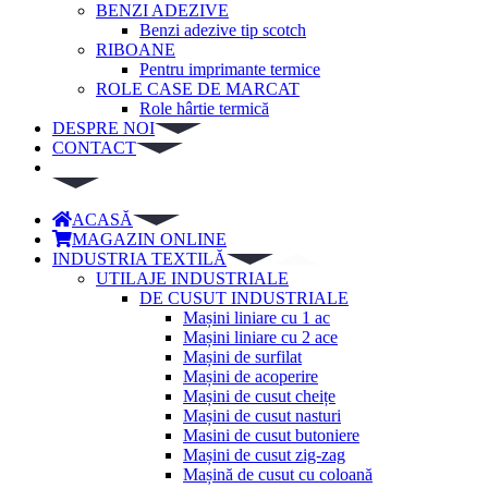
BENZI ADEZIVE
Benzi adezive tip scotch
RIBOANE
Pentru imprimante termice
ROLE CASE DE MARCAT
Role hârtie termică
DESPRE NOI
CONTACT
ACASĂ
MAGAZIN ONLINE
INDUSTRIA TEXTILĂ
UTILAJE INDUSTRIALE
DE CUSUT INDUSTRIALE
Mașini liniare cu 1 ac
Mașini liniare cu 2 ace
Mașini de surfilat
Mașini de acoperire
Mașini de cusut cheițe
Mașini de cusut nasturi
Masini de cusut butoniere
Mașini de cusut zig-zag
Mașină de cusut cu coloană