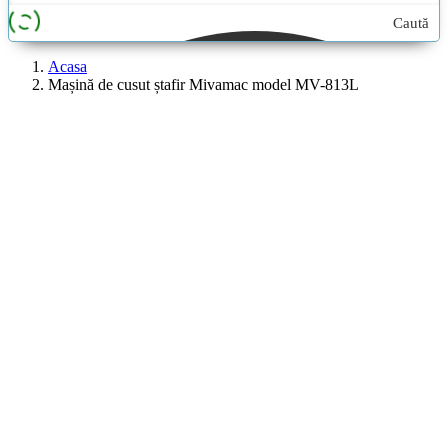
Caută
aici...
Acasa
Mașină de cusut ștafir Mivamac model MV-813L