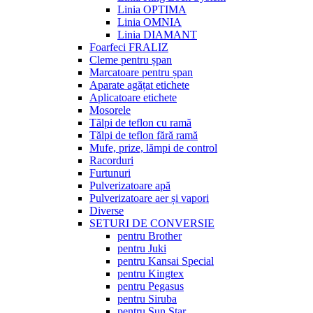
Linia OPTIMA
Linia OMNIA
Linia DIAMANT
Foarfeci FRALIZ
Cleme pentru șpan
Marcatoare pentru șpan
Aparate agățat etichete
Aplicatoare etichete
Mosorele
Tălpi de teflon cu ramă
Tălpi de teflon fără ramă
Mufe, prize, lămpi de control
Racorduri
Furtunuri
Pulverizatoare apă
Pulverizatoare aer și vapori
Diverse
SETURI DE CONVERSIE
pentru Brother
pentru Juki
pentru Kansai Special
pentru Kingtex
pentru Pegasus
pentru Siruba
pentru Sun Star