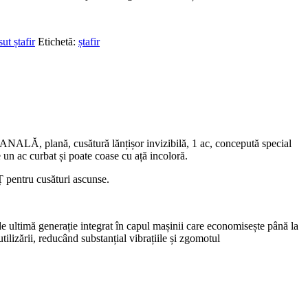
ut ștafir
Etichetă:
ștafir
ANALĂ, plană,
cusătură lănțișor invizibilă, 1 ac, concepută special
e un ac curbat și poate coase cu ață incoloră.
pentru cusături ascunse.
de ultimă generație integrat în capul mașinii care economisește până la
tilizării, reducând substanțial vibrațiile și zgomotul