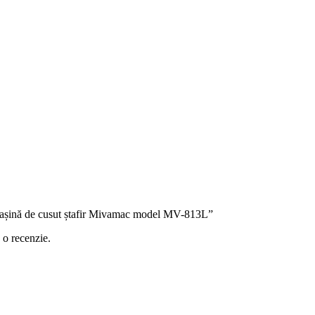
 „Mașină de cusut ștafir Mivamac model MV-813L”
 o recenzie.