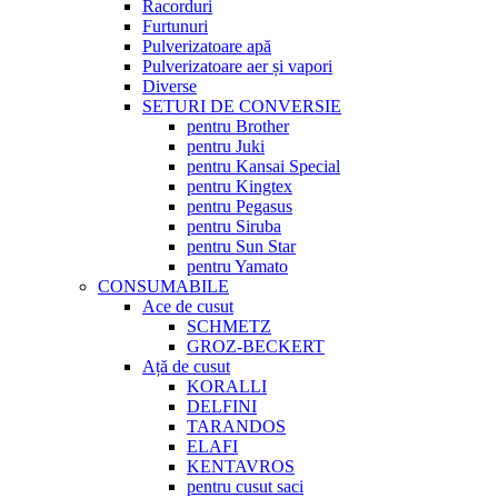
Racorduri
Furtunuri
Pulverizatoare apă
Pulverizatoare aer și vapori
Diverse
SETURI DE CONVERSIE
pentru Brother
pentru Juki
pentru Kansai Special
pentru Kingtex
pentru Pegasus
pentru Siruba
pentru Sun Star
pentru Yamato
CONSUMABILE
Ace de cusut
SCHMETZ
GROZ-BECKERT
Ață de cusut
KORALLI
DELFINI
TARANDOS
ELAFI
KENTAVROS
pentru cusut saci