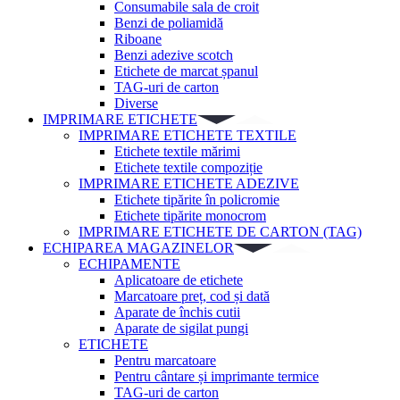
Consumabile sala de croit
Benzi de poliamidă
Riboane
Benzi adezive scotch
Etichete de marcat șpanul
TAG-uri de carton
Diverse
IMPRIMARE ETICHETE
IMPRIMARE ETICHETE TEXTILE
Etichete textile mărimi
Etichete textile compoziție
IMPRIMARE ETICHETE ADEZIVE
Etichete tipărite în policromie
Etichete tipărite monocrom
IMPRIMARE ETICHETE DE CARTON (TAG)
ECHIPAREA MAGAZINELOR
ECHIPAMENTE
Aplicatoare de etichete
Marcatoare preț, cod și dată
Aparate de închis cutii
Aparate de sigilat pungi
ETICHETE
Pentru marcatoare
Pentru cântare și imprimante termice
TAG-uri de carton