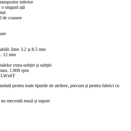
transportor inferior
u o singură ață
rial
l de coasere
oare
abilă: între 3.2 și 8.5 mm
ax. 12 mm
elor extra-subțiri și subțiri
 max. 1.800
rpm
Z LWx6T
ndată pentru toate tipurile de ateliere, precum și pentru fabrici cu
u mecesită masă și suport