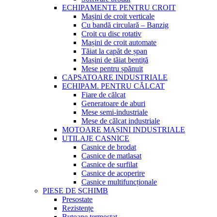
ECHIPAMENTE PENTRU CROIT
Mașini de croit verticale
Cu bandă circulară – Banzig
Croit cu disc rotativ
Mașini de croit automate
Tăiat la capăt de șpan
Mașini de tăiat bentiță
Mese pentru șpănuit
CAPSATOARE INDUSTRIALE
ECHIPAM. PENTRU CĂLCAT
Fiare de călcat
Generatoare de aburi
Mese semi-industriale
Mese de călcat industriale
MOTOARE MAȘINI INDUSTRIALE
UTILAJE CASNICE
Casnice de brodat
Casnice de matlasat
Casnice de surfilat
Casnice de acoperire
Casnice multifuncționale
PIESE DE SCHIMB
Presostate
Rezistențe
Butoane termostat