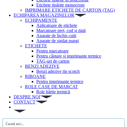
Etichete tipărite monocrom
IMPRIMARE ETICHETE DE CARTON (TAG)
ECHIPAREA MAGAZINELOR
ECHIPAMENTE
Aplicatoare de etichete
Marcatoare preț, cod și dată
Aparate de închis cutii
Aparate de sigilat pungi
ETICHETE
Pentru marcatoare
Pentru cântare și imprimante termice
TAG-uri de carton
BENZI ADEZIVE
Benzi adezive tip scotch
RIBOANE
Pentru imprimante termice
ROLE CASE DE MARCAT
Role hârtie termică
DESPRE NOI
CONTACT