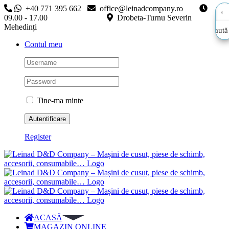
Skip
+40 771 395 662
office@leinadcompany.ro
to
09.00 - 17.00
Drobeta-Turnu Severin
content
Mehedinți
Caută
Caută
Contul meu
aici…
aici…
Tine-ma minte
Register
ACASĂ
MAGAZIN ONLINE