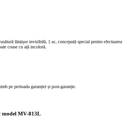
cusătură lănțișor invizibilă, 1 ac, concepută special pentru efectuarea
oate coase cu ață incoloră.
imb pe perioada garanției și post-garanție.
ac model MV-813L