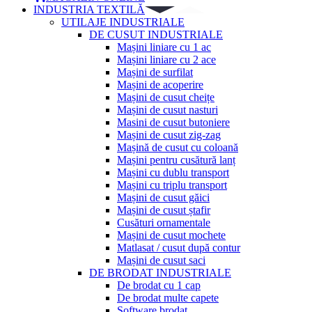
INDUSTRIA TEXTILĂ
UTILAJE INDUSTRIALE
DE CUSUT INDUSTRIALE
Mașini liniare cu 1 ac
Mașini liniare cu 2 ace
Mașini de surfilat
Mașini de acoperire
Mașini de cusut cheițe
Mașini de cusut nasturi
Masini de cusut butoniere
Mașini de cusut zig-zag
Mașină de cusut cu coloană
Mașini pentru cusătură lanț
Mașini cu dublu transport
Mașini cu triplu transport
Mașini de cusut găici
Mașini de cusut ștafir
Cusături ornamentale
Mașini de cusut mochete
Matlasat / cusut după contur
Mașini de cusut saci
DE BRODAT INDUSTRIALE
De brodat cu 1 cap
De brodat multe capete
Software brodat