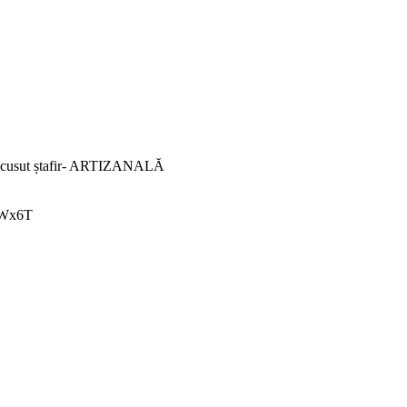
u cusut ștafir- ARTIZANALĂ
Wx6T