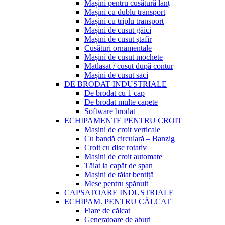
Mașini pentru cusătură lanț
Mașini cu dublu transport
Mașini cu triplu transport
Mașini de cusut găici
Mașini de cusut ștafir
Cusături ornamentale
Mașini de cusut mochete
Matlasat / cusut după contur
Mașini de cusut saci
DE BRODAT INDUSTRIALE
De brodat cu 1 cap
De brodat multe capete
Software brodat
ECHIPAMENTE PENTRU CROIT
Mașini de croit verticale
Cu bandă circulară – Banzig
Croit cu disc rotativ
Mașini de croit automate
Tăiat la capăt de șpan
Mașini de tăiat bentiță
Mese pentru șpănuit
CAPSATOARE INDUSTRIALE
ECHIPAM. PENTRU CĂLCAT
Fiare de călcat
Generatoare de aburi