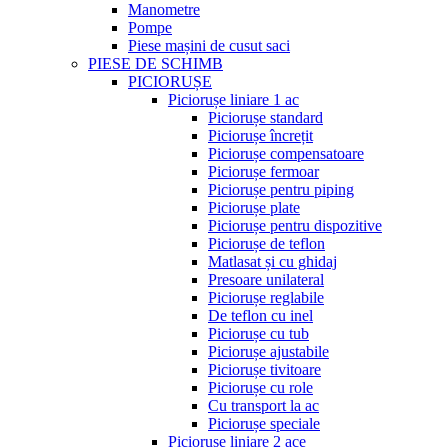
Manometre
Pompe
Piese mașini de cusut saci
PIESE DE SCHIMB
PICIORUȘE
Piciorușe liniare 1 ac
Piciorușe standard
Piciorușe încrețit
Piciorușe compensatoare
Piciorușe fermoar
Piciorușe pentru piping
Piciorușe plate
Piciorușe pentru dispozitive
Piciorușe de teflon
Matlasat și cu ghidaj
Presoare unilateral
Piciorușe reglabile
De teflon cu inel
Piciorușe cu tub
Piciorușe ajustabile
Piciorușe tivitoare
Piciorușe cu role
Cu transport la ac
Piciorușe speciale
Piciorușe liniare 2 ace