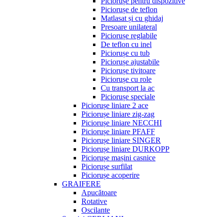
Piciorușe pentru dispozitive
Piciorușe de teflon
Matlasat și cu ghidaj
Presoare unilateral
Piciorușe reglabile
De teflon cu inel
Piciorușe cu tub
Piciorușe ajustabile
Piciorușe tivitoare
Piciorușe cu role
Cu transport la ac
Piciorușe speciale
Piciorușe liniare 2 ace
Piciorușe liniare zig-zag
Piciorușe liniare NECCHI
Piciorușe liniare PFAFF
Piciorușe liniare SINGER
Piciorușe liniare DURKOPP
Piciorușe mașini casnice
Piciorușe surfilat
Piciorușe acoperire
GRAIFERE
Apucătoare
Rotative
Oscilante