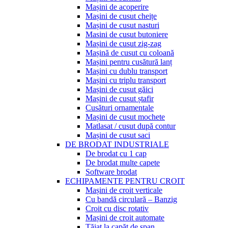
Mașini de acoperire
Mașini de cusut cheițe
Mașini de cusut nasturi
Masini de cusut butoniere
Mașini de cusut zig-zag
Mașină de cusut cu coloană
Mașini pentru cusătură lanț
Mașini cu dublu transport
Mașini cu triplu transport
Mașini de cusut găici
Mașini de cusut ștafir
Cusături ornamentale
Mașini de cusut mochete
Matlasat / cusut după contur
Mașini de cusut saci
DE BRODAT INDUSTRIALE
De brodat cu 1 cap
De brodat multe capete
Software brodat
ECHIPAMENTE PENTRU CROIT
Mașini de croit verticale
Cu bandă circulară – Banzig
Croit cu disc rotativ
Mașini de croit automate
Tăiat la capăt de șpan