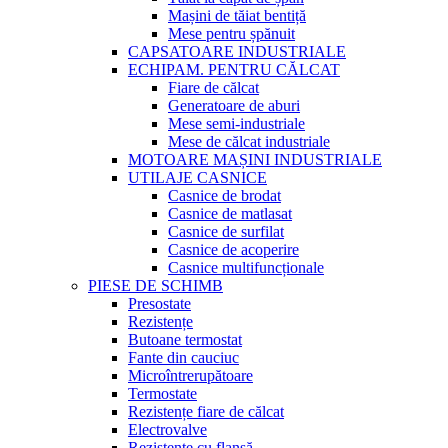
Mașini de tăiat bentiță
Mese pentru șpănuit
CAPSATOARE INDUSTRIALE
ECHIPAM. PENTRU CĂLCAT
Fiare de călcat
Generatoare de aburi
Mese semi-industriale
Mese de călcat industriale
MOTOARE MAȘINI INDUSTRIALE
UTILAJE CASNICE
Casnice de brodat
Casnice de matlasat
Casnice de surfilat
Casnice de acoperire
Casnice multifuncționale
PIESE DE SCHIMB
Presostate
Rezistențe
Butoane termostat
Fante din cauciuc
Microîntrerupătoare
Termostate
Rezistențe fiare de călcat
Electrovalve
Rezistențe cu flanșă