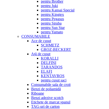
pentru Brother
pentru Juki
pentru Kansai Special
pentru Kingtex
pentru Pegasus
pentru Siruba
pentru Sun Star
pentru Yamato
CONSUMABILE
Ace de cusut
SCHMETZ
GROZ-BECKERT
Ață de cusut
KORALLI
DELFINI
TARANDOS
ELAFI
KENTAVROS
pentru cusut saci
Consumabile sala de croit
Benzi de poliamidă
Riboane
Benzi adezive scotch
Etichete de marcat șpanul
TAG-uri de carton