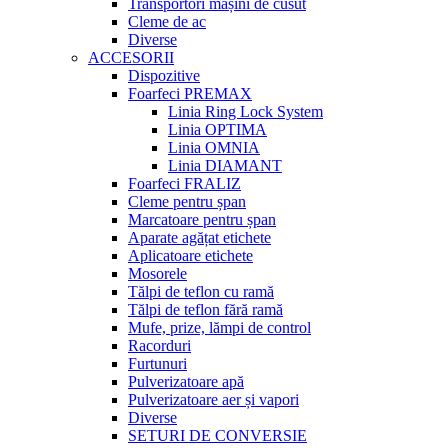
Transportori mașini de cusut
Cleme de ac
Diverse
ACCESORII
Dispozitive
Foarfeci PREMAX
Linia Ring Lock System
Linia OPTIMA
Linia OMNIA
Linia DIAMANT
Foarfeci FRALIZ
Cleme pentru șpan
Marcatoare pentru șpan
Aparate agățat etichete
Aplicatoare etichete
Mosorele
Tălpi de teflon cu ramă
Tălpi de teflon fără ramă
Mufe, prize, lămpi de control
Racorduri
Furtunuri
Pulverizatoare apă
Pulverizatoare aer și vapori
Diverse
SETURI DE CONVERSIE