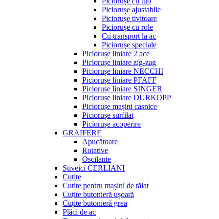
Piciorușe cu tub
Piciorușe ajustabile
Piciorușe tivitoare
Piciorușe cu role
Cu transport la ac
Piciorușe speciale
Piciorușe liniare 2 ace
Piciorușe liniare zig-zag
Piciorușe liniare NECCHI
Piciorușe liniare PFAFF
Piciorușe liniare SINGER
Piciorușe liniare DURKOPP
Piciorușe mașini casnice
Piciorușe surfilat
Piciorușe acoperire
GRAIFERE
Apucătoare
Rotative
Oscilante
Suveici CERLIANI
Cuțite
Cuțite pentru mașini de tăiat
Cuțite butonieră ușoară
Cuțite butonieră grea
Plăci de ac