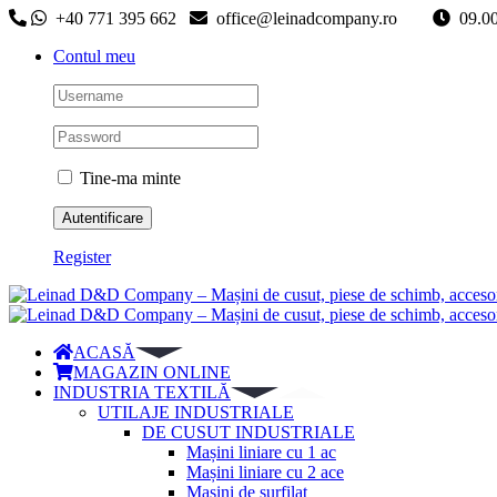
Skip
+40 771 395 662
office@leinadcompany.ro
09
to
Contul meu
content
Tine-ma minte
Register
ACASĂ
MAGAZIN ONLINE
INDUSTRIA TEXTILĂ
UTILAJE INDUSTRIALE
DE CUSUT INDUSTRIALE
Mașini liniare cu 1 ac
Mașini liniare cu 2 ace
Mașini de surfilat