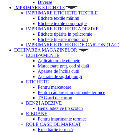
Diverse
IMPRIMARE ETICHETE
IMPRIMARE ETICHETE TEXTILE
Etichete textile mărimi
Etichete textile compoziție
IMPRIMARE ETICHETE ADEZIVE
Etichete tipărite în policromie
Etichete tipărite monocrom
IMPRIMARE ETICHETE DE CARTON (TAG)
ECHIPAREA MAGAZINELOR
ECHIPAMENTE
Aplicatoare de etichete
Marcatoare preț, cod și dată
Aparate de închis cutii
Aparate de sigilat pungi
ETICHETE
Pentru marcatoare
Pentru cântare și imprimante termice
TAG-uri de carton
BENZI ADEZIVE
Benzi adezive tip scotch
RIBOANE
Pentru imprimante termice
ROLE CASE DE MARCAT
Role hârtie termică