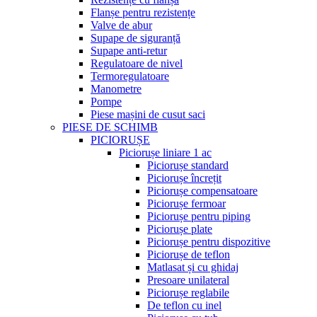
Flanșe pentru rezistențe
Valve de abur
Supape de siguranță
Supape anti-retur
Regulatoare de nivel
Termoregulatoare
Manometre
Pompe
Piese mașini de cusut saci
PIESE DE SCHIMB
PICIORUȘE
Piciorușe liniare 1 ac
Piciorușe standard
Piciorușe încrețit
Piciorușe compensatoare
Piciorușe fermoar
Piciorușe pentru piping
Piciorușe plate
Piciorușe pentru dispozitive
Piciorușe de teflon
Matlasat și cu ghidaj
Presoare unilateral
Piciorușe reglabile
De teflon cu inel